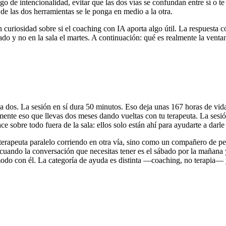
go de intencionalidad, evitar que las dos vías se confundan entre sí o te
de las dos herramientas se le ponga en medio a la otra.
 curiosidad sobre si el coaching con IA aporta algo útil. La respuesta co
ado y no en la sala el martes. A continuación: qué es realmente la venta
 dos. La sesión en sí dura 50 minutos. Eso deja unas 167 horas de vida 
mente eso que llevas dos meses dando vueltas con tu terapeuta. La ses
ace sobre todo fuera de la sala: ellos solo están ahí para ayudarte a darle
terapeuta paralelo corriendo en otra vía, sino como un compañero de 
 cuando la conversación que necesitas tener es el sábado por la mañana y
modo con él. La categoría de ayuda es distinta —coaching, no terapia— y