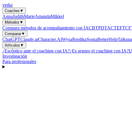
verke
Coaches
▼
Anna
Judith
Marie
Amanda
Mikkel
Métodos
▼
Compara métodos de acompañamiento con IA
CBT
PDT
ACT
EFT
CF
Comparar
▼
ChatGPT
Claude.ai
Character.AI
Wysa
Replika
Sonia
BetterHelp
Talkspa
Artículos
▼
¿Escéptico ante el coaching con IA?
¿Es seguro el coaching con IA?
I
Investigación
Para profesionales