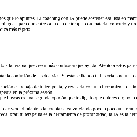
menos que lo apuntes. El coaching con IA puede sostener esa lista en m
l domingo— para que entres a tu cita de terapia con material concreto y
ndiza más rápido.
 a la terapia que crean más confusión que ayuda. Atento a estos patron
ta: la confusión de las dos vías. Si estás editando tu historia para una de
retación es trabajo de tu terapeuta, y revisarla con una herramienta disti
apeuta en la próxima sesión.
o que buscas es una segunda opinión que te diga lo que quieres oír, no la
bajo de verdad mientras la terapia se va volviendo poco a poco una reuni
ecalibrar: tu terapeuta es la herramienta de profundidad, la IA es la her