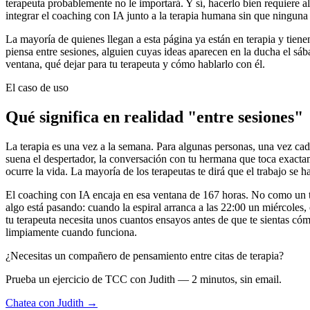
terapeuta probablemente no le importará. Y sí, hacerlo bien requiere al
integrar el coaching con IA junto a la terapia humana sin que ninguna 
La mayoría de quienes llegan a esta página ya están en terapia y tienen
piensa entre sesiones, alguien cuyas ideas aparecen en la ducha el sáb
ventana, qué dejar para tu terapeuta y cómo hablarlo con él.
El caso de uso
Qué significa en realidad "entre sesiones"
La terapia es una vez a la semana. Para algunas personas, una vez cada
suena el despertador, la conversación con tu hermana que toca exacta
ocurre la vida. La mayoría de los terapeutas te dirá que el trabajo se h
El coaching con IA encaja en esa ventana de 167 horas. No como un 
algo está pasando: cuando la espiral arranca a las 22:00 un miércoles,
tu terapeuta necesita unos cuantos ensayos antes de que te sientas có
limpiamente cuando funciona.
¿Necesitas un compañero de pensamiento entre citas de terapia?
Prueba un ejercicio de TCC con Judith — 2 minutos, sin email.
Chatea con Judith →