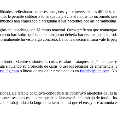
lidades, reflexionar entre sesiones, ensayar conversaciones difíciles, ca
pronto, le permite calibrar a tu terapeuta y evita el momento incómodo se
d: muchos han empezado a preguntar a sus pacientes por las herramientas 
sights del coaching con IA como material. Otros prefieren que mantengas 
scuchar: sobre qué tipo de trabajo no debería hacerse en paralelo, sobr
normalmente ha visto algo concreto. La conversación misma vale la peq
 haciendo. Si entre sesiones las cosas escalan —ataques de pánico que s
ta siguiendo su protocolo de crisis, o usa los recursos de emergencia.
seling.com
o líneas de ayuda internacionales en
findahelpline.com
. No
iones. La terapia cognitivo-conductual se construyó alrededor de las ta
ntre sesiones es la parte que hace la mayoría del trabajo de fondo. Judi
tado trabajando a lo largo de la semana, así que el ensayo se acumula e