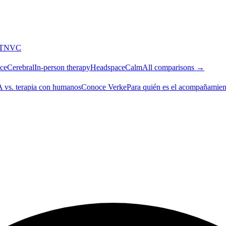
T
NVC
ce
Cerebral
In-person therapy
Headspace
Calm
All comparisons →
A vs. terapia con humanos
Conoce Verke
Para quién es el acompañamien