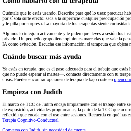
Cómo hablarlo con tu terapeuta
Cuéntale que lo estás usando. Describe para qué lo usas: practicar habi
por sí sola surte efecto: saca a la superficie cualquier preocupación 
y le pilla por sorpresa. La mayoría de los terapeutas siente curiosida
Algunos lo integran activamente y te piden que lleves a sesión los in
privado. Un pequeño grupo tiene opiniones marcadas que vale la pena e
IA como evitación. Escucha esa información; el terapeuta que objeta 
Cuándo buscar más ayuda
Ya estás en terapia, que es el paso adecuado para el trabajo que estás
que no puede esperar al martes—, contacta directamente con tu terapeu
crisis. Puedes encontrar opciones de terapia de bajo coste en
opencoun
Empieza con Judith
El marco de TCC de Judith encaja limpiamente con el trabajo entre ses
de exposición, actividades programadas; la parte de la TCC que ocurre e
reflexión que encaja con el uso entre sesiones. Recuerda en qué has es
Terapia Cognitivo-Conductual
.
Conversa con Judith, sin necesidad de cuenta