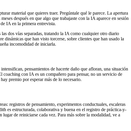
pturar material que quieres traer. Pregúntale qué le parece. La apertura
is meses después en que algo que trabajaste con la IA aparece en sesión
de IA en la primera entrevista.
las dos vías separadas, tratando la IA como cualquier otro diario
e dinámicas que han visto torcerse, sobre clientes que han usado la
ueña incomodidad de iniciarla.
e intensifican, pensamientos de hacerte daño que afloran, una situación
 El coaching con IA es un compañero para pensar, no un servicio de
 hay premio por esperar más de lo necesario.
reas: registros de pensamiento, experimentos conductuales, escaleras
th es estructurada, colaborativa y buena en el registro de práctica-y-
n lugar de reiniciarse cada vez. Para más sobre la modalidad, ve a