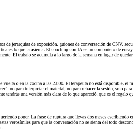
os de jerarquías de exposición, guiones de conversación de CNV, secue
ráctica es lo que la asienta. El coaching con IA es un compañero de ensa
amente. El trabajo se acumula a lo largo de la semana en lugar de quedar
e vuelta o en la cocina a las 23:00. El terapeuta no está disponible, el
r": no para interpretar el material, no para rehacer la sesión, solo pa
e tendrás una versión más clara de lo que apareció, que es el regalo que
ueriendo poner. La frase de ruptura que llevas dos meses escribiendo en
uestas verosímiles para que la conversación no se sienta del todo descon
n.