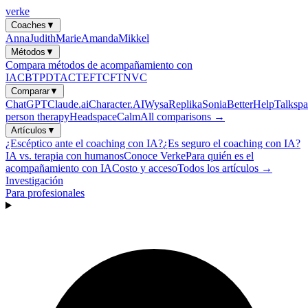
verke
Coaches
▼
Anna
Judith
Marie
Amanda
Mikkel
Métodos
▼
Compara métodos de acompañamiento con
IA
CBT
PDT
ACT
EFT
CFT
NVC
Comparar
▼
ChatGPT
Claude.ai
Character.AI
Wysa
Replika
Sonia
BetterHelp
Talkspa
person therapy
Headspace
Calm
All comparisons →
Artículos
▼
¿Escéptico ante el coaching con IA?
¿Es seguro el coaching con IA?
IA vs. terapia con humanos
Conoce Verke
Para quién es el
acompañamiento con IA
Costo y acceso
Todos los artículos →
Investigación
Para profesionales