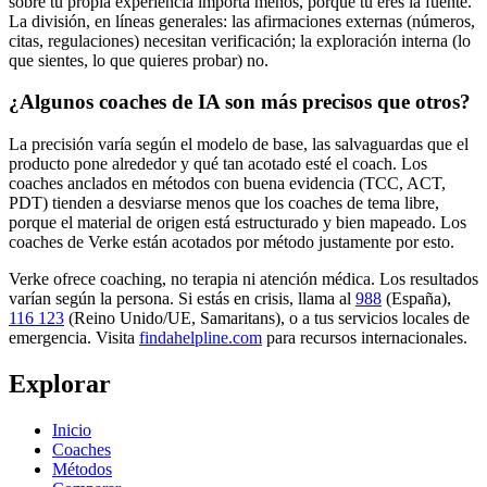
sobre tu propia experiencia importa menos, porque tú eres la fuente.
La división, en líneas generales: las afirmaciones externas (números,
citas, regulaciones) necesitan verificación; la exploración interna (lo
que sientes, lo que quieres probar) no.
¿Algunos coaches de IA son más precisos que otros?
La precisión varía según el modelo de base, las salvaguardas que el
producto pone alrededor y qué tan acotado esté el coach. Los
coaches anclados en métodos con buena evidencia (TCC, ACT,
PDT) tienden a desviarse menos que los coaches de tema libre,
porque el material de origen está estructurado y bien mapeado. Los
coaches de Verke están acotados por método justamente por esto.
Verke ofrece coaching, no terapia ni atención médica. Los resultados
varían según la persona. Si estás en crisis, llama al
988
(España),
116 123
(Reino Unido/UE, Samaritans),
o a tus servicios locales de
emergencia. Visita
findahelpline.com
para recursos internacionales.
Explorar
Inicio
Coaches
Métodos