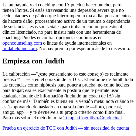
La autoayuda y el coaching con IA pueden hacer mucho, pero
tienen límites. Si estás atravesando una depresión severa que no
cede, ataques de pánico que interrumpen tu día a día, pensamientos
de hacerte daño, procesamiento activo de un trauma o dependencia
de sustancias, esas son señales para trabajar con un profesional
clínico licenciado, no para insistir más con una herramienta de
coaching. Puedes encontrar opciones económicas en
opencounseling.com
o líneas de ayuda internacionales en
findahelpline.com
. No hay premio por esperar más de lo necesario.
Empieza con Judith
La calibración —"¿este pensamiento (o este consejo) es realmente
preciso?"— está en el corazón de la TCC. El enfoque de Judith trata
las creencias como hipótesis para poner a prueba, no como hechos
para tragar; esa es exactamente la postura que te permite usar
cualquier fuente de información (incluido un coach de IA) sin
confiar de más. También es buena en la versión meta: nota cuándo te
estás apoyando demasiado en una sola fuente —libro, podcast,
amigo, app— y te devuelve a tu propio criterio como filtro final.
Para más sobre el método, mira
Terapia Cognitivo-Conductual
.
Prueba un ejercicio de TCC con Judith — sin necesidad de cuenta