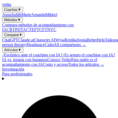
verke
Coaches
▼
Anna
Judith
Marie
Amanda
Mikkel
Métodos
▼
Compara métodos de acompañamiento con
IA
CBT
PDT
ACT
EFT
CFT
NVC
Comparar
▼
ChatGPT
Claude.ai
Character.AI
Wysa
Replika
Sonia
BetterHelp
Talkspa
person therapy
Headspace
Calm
All comparisons →
Artículos
▼
¿Escéptico ante el coaching con IA?
¿Es seguro el coaching con IA?
IA vs. terapia con humanos
Conoce Verke
Para quién es el
acompañamiento con IA
Costo y acceso
Todos los artículos →
Investigación
Para profesionales