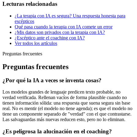
Lecturas relacionadas
¿La terapia con IA es segura? Una respuesta honesta para
escépticos
Qué pasa cuando la terapia con IA comete un error
¿Mis datos son privados con la terapia con IA?
¿Escéptico ante el coaching con IA?
Ver todos los artículos
Preguntas frecuentes
Preguntas frecuentes
¿Por qué la IA a veces se inventa cosas?
Los modelos grandes de lenguaje predicen texto probable, no
verdad verificada. Rellenan vacíos de forma plausible cuando no
tienen información sólida: una respuesta que suena segura sin base
real. No es mentir (el modelo no tiene agenda); es que el modelo no
tiene un componente separado de "verdad" con el que contrastarse.
Las salvaguardas más nuevas reducen esto, pero no lo eliminan.
¿Es peligrosa la alucinación en el coaching?