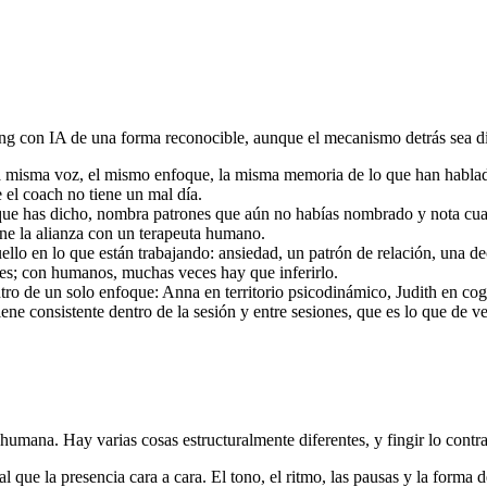
hing con IA de una forma reconocible, aunque el mecanismo detrás sea di
 misma voz, el mismo enfoque, la misma memoria de lo que han hablado.
 el coach no tiene un mal día.
que has dicho, nombra patrones que aún no habías nombrado y nota cuan
iene la alianza con un terapeuta humano.
lo en lo que están trabajando: ansiedad, un patrón de relación, una de
res; con humanos, muchas veces hay que inferirlo.
tro de un solo enfoque: Anna en territorio psicodinámico, Judith en c
e consistente dentro de la sesión y entre sesiones, que es lo que de v
umana. Hay varias cosas estructuralmente diferentes, y fingir lo contrari
l que la presencia cara a cara. El tono, el ritmo, las pausas y la for