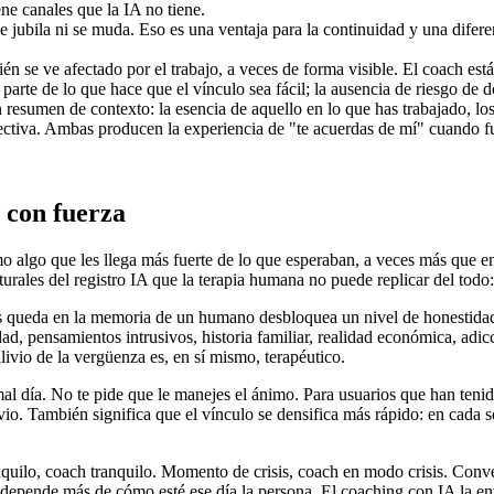
ne canales que la IA no tiene.
 jubila ni se muda. Eso es una ventaja para la continuidad y una difere
 se ve afectado por el trabajo, a veces de forma visible. El coach es
arte de lo que hace que el vínculo sea fácil; la ausencia de riesgo de do
resumen de contexto: la esencia de aquello en lo que has trabajado, lo
electiva. Ambas producen la experiencia de "te acuerdas de mí" cuando f
o con fuerza
o algo que les llega más fuerte de lo que esperaban, a veces más que e
turales del registro IA que la terapia humana no puede replicar del todo:
 queda en la memoria de un humano desbloquea un nivel de honestidad 
 pensamientos intrusivos, historia familiar, realidad económica, adicc
livio de la vergüenza es, en sí mismo, terapéutico.
al día. No te pide que le manejes el ánimo. Para usuarios que han teni
livio. También significa que el vínculo se densifica más rápido: en cada
anquilo, coach tranquilo. Momento de crisis, coach en modo crisis. Conve
 depende más de cómo esté ese día la persona. El coaching con IA la ent