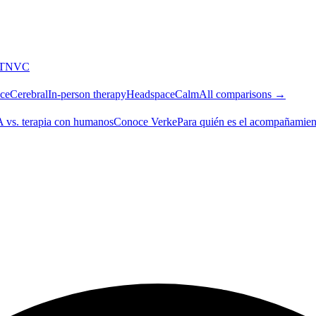
T
NVC
ce
Cerebral
In-person therapy
Headspace
Calm
All comparisons →
A vs. terapia con humanos
Conoce Verke
Para quién es el acompañamien