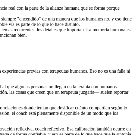
ncia real con la parte de la alianza humana que se forma porque
tá siempre "encendido" de una manera que los humanos no, y eso tiene
ble vía es parte de lo que lo hace distinto.
s temas recurrentes, los detalles que importan. La memoria humana es
uncionan bien.
n experiencias previas con terapeutas humanos. Eso no es una falla ni
al que algunas personas no llegan en la terapia con humanos.
ión, las cosas que creen que un terapeuta juzgaría— suelen reportar
do relaciones donde tenían que dosificar cuánto compartían según lo
 sesión, el coach está plenamente disponible de un modo que los
rsación reflexiva, coach reflexivo. Esa calibración también ocurre en
rega de forma confiable, y eso es parte de lo que hace que la sintonía