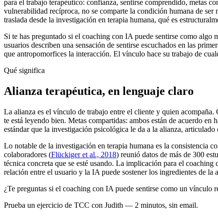
para el trabajo terapéutico: confianza, sentirse comprendido, metas 
vulnerabilidad recíproca, no se comparte la condición humana de ser mo
traslada desde la investigación en terapia humana, qué es estructuralm
Si te has preguntado si el coaching con IA puede sentirse como algo má
usuarios describen una sensación de sentirse escuchados en las primer
que antropomorfices la interacción. El vínculo hace su trabajo de cua
Qué significa
Alianza terapéutica, en lenguaje claro
La alianza es el vínculo de trabajo entre el cliente y quien acompañ
te está leyendo bien. Metas compartidas: ambos están de acuerdo en h
estándar que la investigación psicológica le da a la alianza, articulad
Lo notable de la investigación en terapia humana es la consistencia co
colaboradores (
Flückiger et al., 2018
) reunió datos de más de 300 estu
técnica concreta que se esté usando. La implicación para el coaching co
relación entre el usuario y la IA puede sostener los ingredientes de la 
¿Te preguntas si el coaching con IA puede sentirse como un vínculo r
Prueba un ejercicio de TCC con Judith — 2 minutos, sin email.