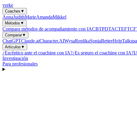
verke
Coaches
▼
Anna
Judith
Marie
Amanda
Mikkel
Métodos
▼
Compara métodos de acompañamiento con IA
CBT
PDT
ACT
EFT
CF
Comparar
▼
ChatGPT
Claude.ai
Character.AI
Wysa
Replika
Sonia
BetterHelp
Talkspa
Artículos
▼
¿Escéptico ante el coaching con IA?
¿Es seguro el coaching con IA?
I
Investigación
Para profesionales