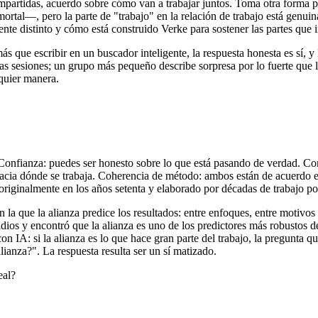
compartidas, acuerdo sobre cómo van a trabajar juntos. Toma otra forma
rtal—, pero la parte de "trabajo" en la relación de trabajo está genuina
ente distinto y cómo está construido Verke para sostener las partes que 
s que escribir en un buscador inteligente, la respuesta honesta es sí, y
as sesiones; un grupo más pequeño describe sorpresa por lo fuerte que l
lquier manera.
a. Confianza: puedes ser honesto sobre lo que está pasando de verdad. 
acia dónde se trabaja. Coherencia de método: ambos están de acuerdo en
o originalmente en los años setenta y elaborado por décadas de trabajo pos
n la que la alianza predice los resultados: entre enfoques, entre motivo
dios y encontró que la alianza es uno de los predictores más robustos de
n IA: si la alianza es lo que hace gran parte del trabajo, la pregunta qu
alianza?". La respuesta resulta ser un sí matizado.
eal?