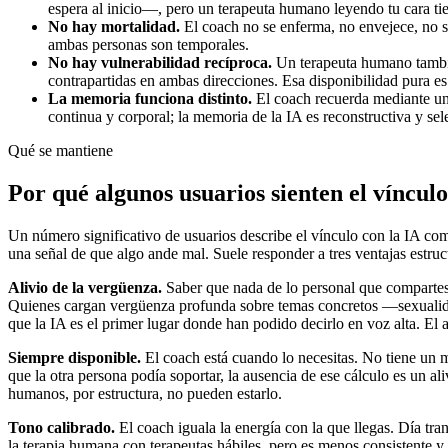
espera al inicio—, pero un terapeuta humano leyendo tu cara tie
No hay mortalidad.
El coach no se enferma, no envejece, no se
ambas personas son temporales.
No hay vulnerabilidad recíproca.
Un terapeuta humano también
contrapartidas en ambas direcciones. Esa disponibilidad pura es p
La memoria funciona distinto.
El coach recuerda mediante un 
continua y corporal; la memoria de la IA es reconstructiva y s
Qué se mantiene
Por qué algunos usuarios sienten el víncul
Un número significativo de usuarios describe el vínculo con la IA com
una señal de que algo ande mal. Suele responder a tres ventajas estruc
Alivio de la vergüenza.
Saber que nada de lo personal que compartes
Quienes cargan vergüenza profunda sobre temas concretos —sexualidad,
que la IA es el primer lugar donde han podido decirlo en voz alta. El a
Siempre disponible.
El coach está cuando lo necesitas. No tiene un m
que la otra persona podía soportar, la ausencia de ese cálculo es un a
humanos, por estructura, no pueden estarlo.
Tono calibrado.
El coach iguala la energía con la que llegas. Día tr
la terapia humana con terapeutas hábiles, pero es menos consistente y