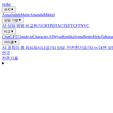
verke
코치
▼
Anna
Judith
Marie
Amanda
Mikkel
상담 기법
▼
AI 상담 방법 비교하기
CBT
PDT
ACT
EFT
CFT
NVC
비교
▼
ChatGPT
Claude.ai
Character.AI
Wysa
Replika
Sonia
BetterHelp
Talkspa
아티클
▼
AI 코칭이 좀 의심되시나요?
AI 상담, 안전한가요?
AI vs 대면 
연구
전문가용