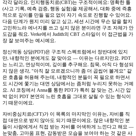
각각 달라요. 인지행동치료(CBT)는 구조적이에요: 명확한 틀
(사고 기록, 예측 검증, 행동 실험)을 제공해서, 대화 중에 즉흥
적으로 깊이를 만들 필요 없이 자기 속도로 진행할 수 있어요.
다음 단계가 뭔지 미리 알고 싶고, 세션 시간에 무슨 말을 할지
고민하느라 에너지를 쓰고 싶지 않은 분이라면 구조 자체가 안
도감을 줘요. Verke에서 Judith의 CBT 스타일이 이 접근법을 가
장 잘 보여주는 예시예요.
정신역동 상담(PDT)은 구조적 스펙트럼에서 정반대에 있지
만, 내향적인 분에게도 잘 맞아요 — 이유는 다르지만요. PDT
는 느리고, 연상적이며, 깊이를 추구해요. 침묵, 아직 다 형성되
지 않은 생각, "아직 잘 모르겠으니까 좀 더 곱씹어 볼게요" 같
은 호흡을 허용해 주는데, 내향적인 분들이 꼭 필요로 하면서
도 시간에 쫓기는 대면 상담에서는 좀처럼 누리지 못하는 거예
요. AI 코칭에서 Anna를 통한 PDT가 특히 잘 맞는 건, 시간 압
박 없이 PDT 본연의 느린 호흡을 그대로 살릴 수 있는 형식이
기 때문이에요.
자비중심치료(CFT)가 이 목록의 마지막인 이유는, 자비를 직
접 대면으로 받지 않아도 되기 때문이에요. 많은 내향적인 분
들이 사람에게서 직접 받는 자비를 어색하게 느낀다고 해요 —
눈맞춤, 고마움 표현, 감동받은 모습을 보여야 하는 것 같은 사