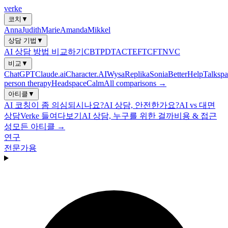
verke
코치
▼
Anna
Judith
Marie
Amanda
Mikkel
상담 기법
▼
AI 상담 방법 비교하기
CBT
PDT
ACT
EFT
CFT
NVC
비교
▼
ChatGPT
Claude.ai
Character.AI
Wysa
Replika
Sonia
BetterHelp
Talkspa
person therapy
Headspace
Calm
All comparisons →
아티클
▼
AI 코칭이 좀 의심되시나요?
AI 상담, 안전한가요?
AI vs 대면
상담
Verke 들여다보기
AI 상담, 누구를 위한 걸까
비용 & 접근
성
모든 아티클 →
연구
전문가용