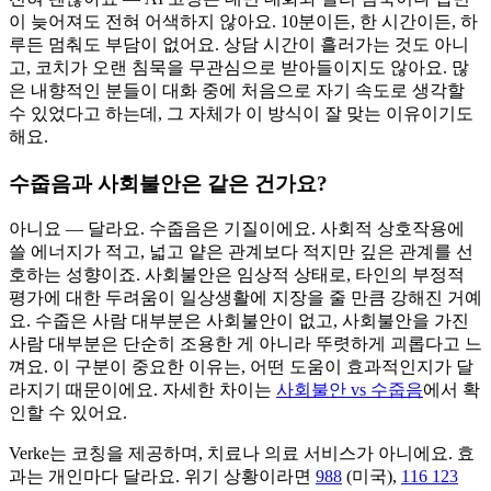
이 늦어져도 전혀 어색하지 않아요. 10분이든, 한 시간이든, 하
루든 멈춰도 부담이 없어요. 상담 시간이 흘러가는 것도 아니
고, 코치가 오랜 침묵을 무관심으로 받아들이지도 않아요. 많
은 내향적인 분들이 대화 중에 처음으로 자기 속도로 생각할
수 있었다고 하는데, 그 자체가 이 방식이 잘 맞는 이유이기도
해요.
수줍음과 사회불안은 같은 건가요?
아니요 — 달라요. 수줍음은 기질이에요. 사회적 상호작용에
쓸 에너지가 적고, 넓고 얕은 관계보다 적지만 깊은 관계를 선
호하는 성향이죠. 사회불안은 임상적 상태로, 타인의 부정적
평가에 대한 두려움이 일상생활에 지장을 줄 만큼 강해진 거예
요. 수줍은 사람 대부분은 사회불안이 없고, 사회불안을 가진
사람 대부분은 단순히 조용한 게 아니라 뚜렷하게 괴롭다고 느
껴요. 이 구분이 중요한 이유는, 어떤 도움이 효과적인지가 달
라지기 때문이에요. 자세한 차이는
사회불안 vs 수줍음
에서 확
인할 수 있어요.
Verke는 코칭을 제공하며, 치료나 의료 서비스가 아니에요. 효
과는 개인마다 달라요. 위기 상황이라면
988
(미국),
116 123