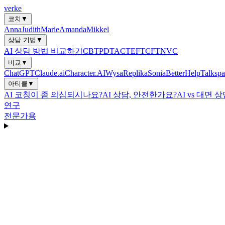
verke
코치
▼
Anna
Judith
Marie
Amanda
Mikkel
상담 기법
▼
AI 상담 방법 비교하기
CBT
PDT
ACT
EFT
CFT
NVC
비교
▼
ChatGPT
Claude.ai
Character.AI
Wysa
Replika
Sonia
BetterHelp
Talkspa
아티클
▼
AI 코칭이 좀 의심되시나요?
AI 상담, 안전한가요?
AI vs 대면 
연구
전문가용