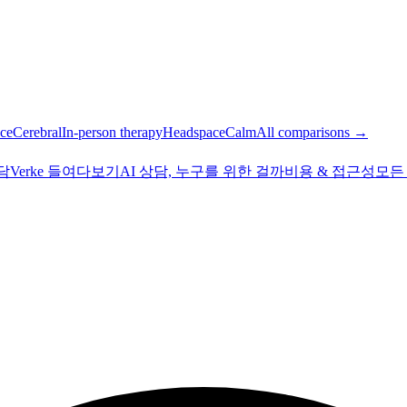
ce
Cerebral
In-person therapy
Headspace
Calm
All comparisons →
상담
Verke 들여다보기
AI 상담, 누구를 위한 걸까
비용 & 접근성
모든