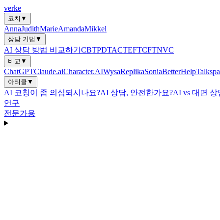
verke
코치
▼
Anna
Judith
Marie
Amanda
Mikkel
상담 기법
▼
AI 상담 방법 비교하기
CBT
PDT
ACT
EFT
CFT
NVC
비교
▼
ChatGPT
Claude.ai
Character.AI
Wysa
Replika
Sonia
BetterHelp
Talkspa
아티클
▼
AI 코칭이 좀 의심되시나요?
AI 상담, 안전한가요?
AI vs 대면 
연구
전문가용