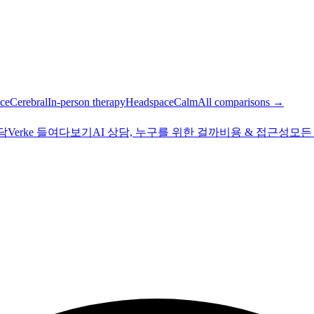
ce
Cerebral
In-person therapy
Headspace
Calm
All comparisons →
상담
Verke 들여다보기
AI 상담, 누구를 위한 걸까
비용 & 접근성
모든