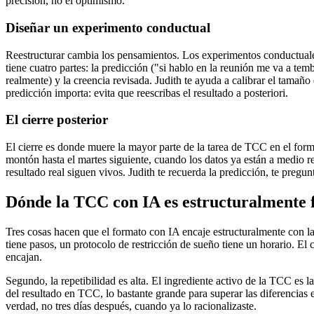
precisión, no el optimismo.
Diseñar un experimento conductual
Reestructurar cambia los pensamientos. Los experimentos conductuale
tiene cuatro partes: la predicción ("si hablo en la reunión me va a tem
realmente) y la creencia revisada. Judith te ayuda a calibrar el tamaño 
predicción importa: evita que reescribas el resultado a posteriori.
El cierre posterior
El cierre es donde muere la mayor parte de la tarea de TCC en el form
montón hasta el martes siguiente, cuando los datos ya están a medio rec
resultado real siguen vivos. Judith te recuerda la predicción, te pregu
Dónde la TCC con IA es estructuralmente 
Tres cosas hacen que el formato con IA encaje estructuralmente con l
tiene pasos, un protocolo de restricción de sueño tiene un horario. El 
encajan.
Segundo, la repetibilidad es alta. El ingrediente activo de la TCC es l
del resultado en TCC, lo bastante grande para superar las diferencias 
verdad, no tres días después, cuando ya lo racionalizaste.