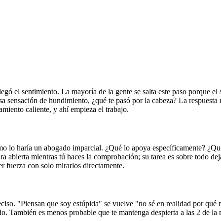
egó el sentimiento. La mayoría de la gente se salta este paso porque e
a sensación de hundimiento, ¿qué te pasó por la cabeza? La respuesta rar
amiento caliente, y ahí empieza el trabajo.
o lo haría un abogado imparcial. ¿Qué lo apoya específicamente? ¿Qué 
a abierta mientras tú haces la comprobación; su tarea es sobre todo dejar
r fuerza con solo mirarlos directamente.
ciso. "Piensan que soy estúpida" se vuelve "no sé en realidad por qué na
. También es menos probable que te mantenga despierta a las 2 de la ma