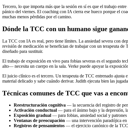
Tercero, lo que importa más que la sesión en sí es que el trabajo entre
pánico del viernes. El coaching con IA cierra ese hueco porque el co
muchas menos pérdidas por el camino.
Dónde la TCC con un humano sigue ganan
La TCC con IA es real, pero tiene límites. La ansiedad severa con de
revisión de medicación se benefician de trabajar con un terapeuta de 
diseñado para sustituir.
El trabajo de exposición en vivo para fobias severas es el segundo te
alto— necesita un cuerpo en la sala. Verke puede apoyar la exposición i
El juicio clínico es el tercero. Un terapeuta de TCC entrenado ajusta
material delicado y sabe cuándo derivar. Judith ejecuta bien las juga
Técnicas comunes de TCC que vas a encont
Reestructuración cognitiva
— la secuencia del registro de pen
Activación conductual
— para el ánimo bajo y la depresión, l
Exposición gradual
— para fobias, ansiedad social y patrones 
Ventanas de preocupación
— una intervención paradójica en la
Registros de pensamientos
— el ejercicio canónico de la TCC,