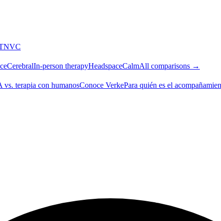
T
NVC
ce
Cerebral
In-person therapy
Headspace
Calm
All comparisons →
A vs. terapia con humanos
Conoce Verke
Para quién es el acompañamien