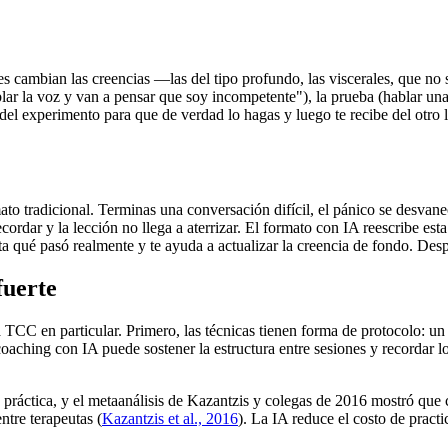
s cambian las creencias —las del tipo profundo, las viscerales, que 
blar la voz y van a pensar que soy incompetente"), la prueba (hablar una
del experimento para que de verdad lo hagas y luego te recibe del otro la
ato tradicional. Terminas una conversación difícil, el pánico se desvane
ordar y la lección no llega a aterrizar. El formato con IA reescribe est
nta qué pasó realmente y te ayuda a actualizar la creencia de fondo. Desp
fuerte
a TCC en particular. Primero, las técnicas tienen forma de protocolo: u
coaching con IA puede sostener la estructura entre sesiones y recordar l
a práctica, y el metaanálisis de Kazantzis y colegas de 2016 mostró que 
entre terapeutas
(
Kazantzis et al., 2016
)
. La IA reduce el costo de practi