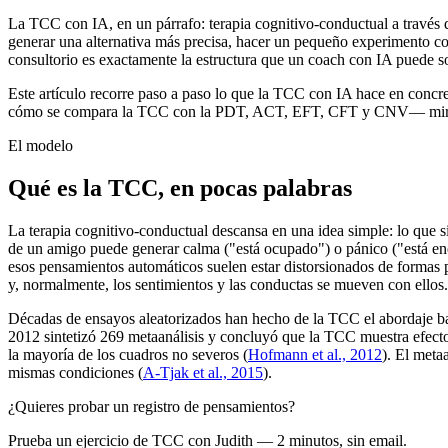
La TCC con IA, en un párrafo: terapia cognitivo-conductual a través 
generar una alternativa más precisa, hacer un pequeño experimento co
consultorio es exactamente la estructura que un coach con IA puede sost
Este artículo recorre paso a paso lo que la TCC con IA hace en con
cómo se compara la TCC con la PDT, ACT, EFT, CFT y CNV— mir
El modelo
Qué es la TCC, en pocas palabras
La terapia cognitivo-conductual descansa en una idea simple: lo que s
de un amigo puede generar calma ("está ocupado") o pánico ("está en
esos pensamientos automáticos suelen estar distorsionados de formas 
y, normalmente, los sentimientos y las conductas se mueven con ellos.
Décadas de ensayos aleatorizados han hecho de la TCC el abordaje ba
2012 sintetizó 269 metaanálisis y concluyó que la TCC muestra efecto
la mayoría de los cuadros no severos
(
Hofmann et al., 2012
)
. El meta
mismas condiciones
(
A-Tjak et al., 2015
)
.
¿Quieres probar un registro de pensamientos?
Prueba un ejercicio de TCC con Judith — 2 minutos, sin email.