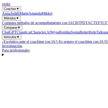
verke
Coaches
▼
Anna
Judith
Marie
Amanda
Mikkel
Métodos
▼
Compara métodos de acompañamiento con IA
CBT
PDT
ACT
EFT
CF
Comparar
▼
ChatGPT
Claude.ai
Character.AI
Wysa
Replika
Sonia
BetterHelp
Talkspa
Artículos
▼
¿Escéptico ante el coaching con IA?
¿Es seguro el coaching con IA?
I
Investigación
Para profesionales