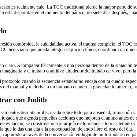
 sesiones realmente cale. La TCC tradicional pierde la mayor parte de su 
ach está disponible en el momento del pánico, no siete días después, c
do
presión comórbida, la suicidalidad activa, el trauma complejo, el TOC 
TCC licenciado que pueda integrar el juicio clínico, coordinar con quie
cho claro. Acompañar físicamente a una persona dentro de la situación te
maginaria y el trabajo cognitivo alrededor del trabajo en vivo, pero la 
 el protocolo cuando la secuencia estándar no encaja con tu cuadro espe
das del manual y te deriva a un humano cuando la gravedad lo amerita, p
rar con Judith
samientos descrita arriba, usada sobre todo para ansiedad, rumiación y a
a jugada que agenda pequeñas acciones que mejoran el ánimo antes de q
de evitación; se construye una jerarquía de lo menos a lo más temido y
 que le das una cita a la preocupación, dejando libre el resto del día.
 capturado a través de la conversación en lugar de un formulario en pa