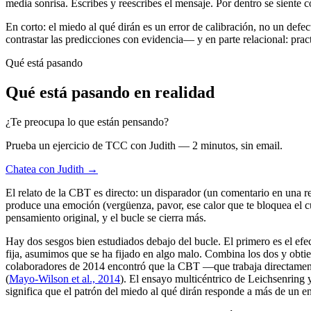
media sonrisa. Escribes y reescribes el mensaje. Por dentro se siente 
En corto: el miedo al qué dirán es un error de calibración, no un defec
contrastar las predicciones con evidencia— y en parte relacional: prac
Qué está pasando
Qué está pasando en realidad
¿Te preocupa lo que están pensando?
Prueba un ejercicio de TCC con Judith — 2 minutos, sin email.
Chatea con Judith →
El relato de la CBT es directo: un disparador (un comentario en una 
produce una emoción (vergüenza, pavor, ese calor que te bloquea el c
pensamiento original, y el bucle se cierra más.
Hay dos sesgos bien estudiados debajo del bucle. El primero es el efec
fija, asumimos que se ha fijado en algo malo. Combina los dos y obti
colaboradores de 2014 encontró que la CBT —que trabaja directamente 
(
Mayo-Wilson et al., 2014
). El ensayo multicéntrico de Leichsenring
significa que el patrón del miedo al qué dirán responde a más de un e