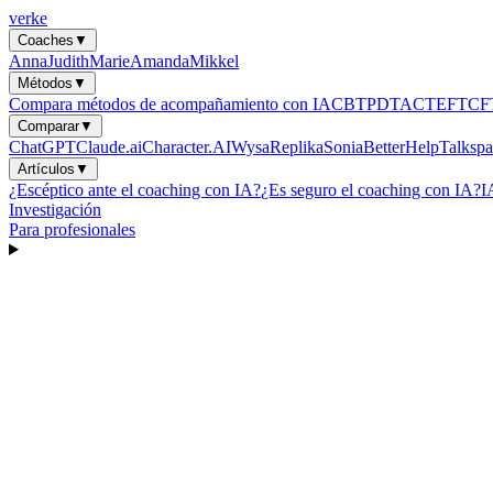
verke
Coaches
▼
Anna
Judith
Marie
Amanda
Mikkel
Métodos
▼
Compara métodos de acompañamiento con IA
CBT
PDT
ACT
EFT
CF
Comparar
▼
ChatGPT
Claude.ai
Character.AI
Wysa
Replika
Sonia
BetterHelp
Talkspa
Artículos
▼
¿Escéptico ante el coaching con IA?
¿Es seguro el coaching con IA?
I
Investigación
Para profesionales