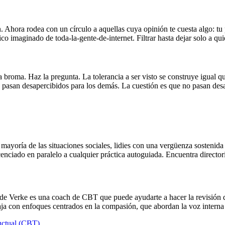
. Ahora rodea con un círculo a aquellas cuya opinión te cuesta algo: tu 
lico imaginado de toda-la-gente-de-internet. Filtrar hasta dejar solo a
 broma. Haz la pregunta. La tolerancia a ser visto se construye igual qu
pasan desapercibidos para los demás. La cuestión es que no pasan desap
a mayoría de las situaciones sociales, lidies con una vergüenza sostenida
licenciado en paralelo a cualquier práctica autoguiada. Encuentra director
de Verke es una coach de CBT que puede ayudarte a hacer la revisión de 
ja con enfoques centrados en la compasión, que abordan la voz interna
uctual (CBT)
.