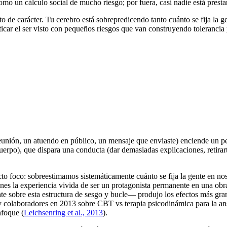
como un cálculo social de mucho riesgo; por fuera, casi nadie está presta
to de carácter. Tu cerebro está sobrepredicen­do tanto cuánto se fija la
ticar el ser visto con pequeños riesgos que van construyendo tolerancia
reunión, un atuendo en público, un mensaje que enviaste) enciende un p
uerpo), que dispara una conducta (dar demasiadas explicaciones, retirar
to foco: sobreestimamos sistemáticamente cuánto se fija la gente en nos
enes la experiencia vivida de ser un protagonista permanente en una ob
sobre esta estructura de sesgo y bucle— produjo los efectos más grande
 y colaboradores en 2013 sobre CBT vs terapia psicodinámica para la an
nfoque (
Leichsenring et al., 2013
).