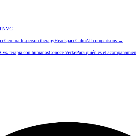
T
NVC
ce
Cerebral
In-person therapy
Headspace
Calm
All comparisons →
A vs. terapia con humanos
Conoce Verke
Para quién es el acompañamien