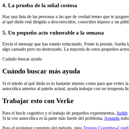
4. La prueba de la señal costosa
Haz una lista de las personas a las que de verdad temes que te juzguen
al qué dirán está dirigida a desconocidos, conocidos lejanos y un púb
5. Un pequeño acto vulnerable a la semana
Envía el mensaje que has estado redactando. Ponte la prenda. Suelta la
algo cansado pero no destrozado. La mayoría de estos pequeños actos 
Cuándo buscar ayuda
Cuándo buscar más ayuda
Si el miedo al qué dirán es lo bastante intenso como para que evites l
autocrítica anterior al patrón actual, ayuda trabajar con un terapeuta 
Trabajar esto con Verke
Para el bucle cognitivo y el trabajo de pequeños experimentos,
Judith
Si la voz autocrítica es la parte más fuerte del problema,
Amanda
traba
Para el explainer completo del método, mira
Terapia Cognitivo-Cond