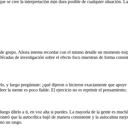
i que se cree la interpretación más dura posible de cualquier situación. 
n de grupo. Ahora intenta recordar con el mismo detalle un momento tor
Décadas de investigación sobre el efecto foco muestran de forma consi
, y luego pregúntate: ¿qué dijeron o hicieron exactamente que apoye e
eer la mente es poco fiable. El ejercicio no es reprimir el pensamiento;
 luego dítelo a ti, en voz alta si puedes. La mayoría de la gente es m
ontró que la autocrítica bajó de manera consistente y la autocalma mejo
 no un rasgo.