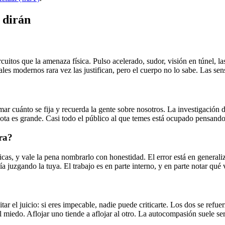
 dirán
cuitos que la amenaza física. Pulso acelerado, sudor, visión en túnel, l
iales modernos rara vez las justifican, pero el cuerpo no lo sabe. Las se
mar cuánto se fija y recuerda la gente sobre nosotros. La investigación
nota es grande. Casi todo el público al que temes está ocupado pensand
ra?
as, y vale la pena nombrarlo con honestidad. El error está en generaliz
 juzgando la tuya. El trabajo es en parte interno, y en parte notar qué
tar el juicio: si eres impecable, nadie puede criticarte. Los dos se ref
l miedo. Aflojar uno tiende a aflojar al otro. La autocompasión suele ser