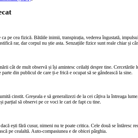
ecat
 ca pe cea fizică. Bătăile inimii, transpirația, vederea îngustată, impul
tifică rar, dar corpul nu știe asta. Senzațiile fizice sunt reale chiar și 
ării cât de mult observă și își amintesc ceilalți despre tine. Cercetările 
arte din publicul de care ți-e frică e ocupat să se gândească la sine.
ită cinstit. Greșeala e să generalizezi de la cei câțiva la întreaga lume.
parțial să observi pe ce voci le cari de fapt cu tine.
dacă ești fără cusur, nimeni nu te poate critica. Cele două se întăresc re
bească pe cealaltă. Auto-compasiunea e de obicei pârghia.