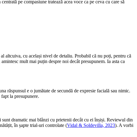
pia centrată pe compasiune tratează acea voce ca pe ceva cu care să
l altcuiva, cu același nivel de detaliu. Probabil că nu poți, pentru că
își amintesc mult mai puțin despre noi decât presupunem. Ia asta ca
una răspunsul e o jumătate de secundă de expresie facială sau nimic.
a fapt la presupunere.
i sunt dramatic mai blânzi cu prietenii decât cu ei înșiși. Reviewul din
ățit, în șapte trial-uri controlate (
Vidal & Soldevilla, 2023
). A vorbi