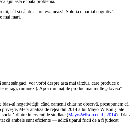
ecalajul ăsta e toată problema.
enii, cât și cât de aspru evaluează. Soluția e parțial cognitivă —
le mai mari.
ă sunt stângaci, vor vorbi despre asta mai târziu), care produce o
, te retragi, ruminezi). Apoi ruminațiile produc mai multe „dovezi"
 e bias-ul negativității: când oamenii chiar ne observă, presupunem că
 o privește. Meta-analiza de rețea din 2014 a lui Mayo-Wilson și ale
ocială dintre intervențiile studiate (
Mayo-Wilson et al., 2014
). Trial-
t că ambele sunt eficiente — adică tiparul fricii de a fi judecat