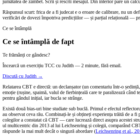
jumătatea de zâmbet. Scrii și rescrii mesajul. Din interior pare un calc
Răspunsul scurt: frica de a fi judecat e o eroare de calibrare, nu un de
verificări de dovezi împotriva predicțiilor — și parțial relațională — pr
Ce se întâmplă
Ce se întâmplă de fapt
Te frămânți ce gândesc?
Încearcă un exercițiu TCC cu Judith — 2 minute, fără email.
Discută cu Judith →
Relatarea CBT e directă: un declanșator (un comentariu într-o ședință, 
emoție (rușine, spaimă, valul de fierbințeală care te paralizează când 
pentru gândul inițial, iar bucla se strânge.
Există două bias-uri bine studiate sub buclă. Primul e efectul reflecto
au observat ceva rău. Combinați-le și obțineți experiența trăită de a f
colegilor a constatat că CBT — care lucrează direct asupra acestei struc
ul multicentric din 2013 al lui Leichsenring și colegii, comparând CBT 
răspunde la mai mult decât o singură abordare (
Leichsenring et al., 2