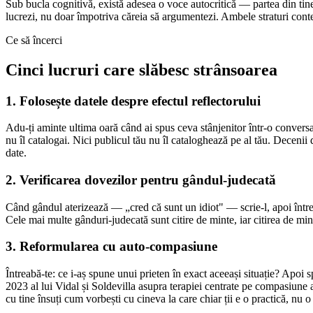
Sub bucla cognitivă, există adesea o voce autocritică — partea din tine
lucrezi, nu doar împotriva căreia să argumentezi. Ambele straturi cont
Ce să încerci
Cinci lucruri care slăbesc strânsoarea
1. Folosește datele despre efectul reflectorului
Adu-ți aminte ultima oară când ai spus ceva stânjenitor într-o conversa
nu îl catalogai. Nici publicul tău nu îl cataloghează pe al tău. Deceni
date.
2. Verificarea dovezilor pentru gândul-judecată
Când gândul aterizează — „cred că sunt un idiot" — scrie-l, apoi într
Cele mai multe gânduri-judecată sunt citire de minte, iar citirea de min
3. Reformularea cu auto-compasiune
Întreabă-te: ce i-aș spune unui prieten în exact aceeași situație? Apoi 
2023 al lui Vidal și Soldevilla asupra terapiei centrate pe compasiune a c
cu tine însuți cum vorbești cu cineva la care chiar ții e o practică, nu o 