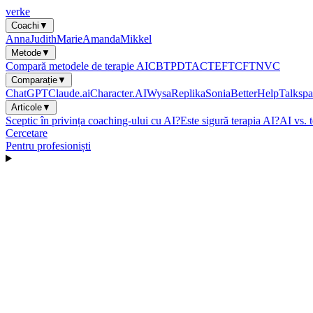
verke
Coachi
▼
Anna
Judith
Marie
Amanda
Mikkel
Metode
▼
Compară metodele de terapie AI
CBT
PDT
ACT
EFT
CFT
NVC
Comparație
▼
ChatGPT
Claude.ai
Character.AI
Wysa
Replika
Sonia
BetterHelp
Talkspa
Articole
▼
Sceptic în privința coaching-ului cu AI?
Este sigură terapia AI?
AI vs. 
Cercetare
Pentru profesioniști