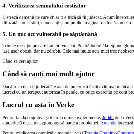
4. Verificarea semnalului costisitor
Listează oamenii de care chiar ți-e frică să fii judecat. Acum încercuieșt
difuzată spre străini, cunoscuți și un public imaginar de toată-lumea-de
5. Un mic act vulnerabil pe săptămână
Trimite mesajul pe care l-ai tot redactat. Poartă lucrul ăla. Spune glum
lasă ușor obosit, dar nu zdrobit. Cele mai multe acte mici trec neobser
Când să ceri ajutor
Când să cauți mai mult ajutor
Dacă frica de a fi judecat/ă e atât de puternică încât eviți majoritatea si
lucrezi cu un terapeut autorizat în paralel cu orice exercițiu pe cont pro
Lucrul cu asta în Verke
Pentru bucla cognitivă și lucrul cu mici experimente,
Judith
de la Verke
autocritică e cea mai zgomotoasă parte a problemei,
Amanda
lucrează 
Pentru explicarea completă a metodei, vezi
Terapia Cognitiv-Compor