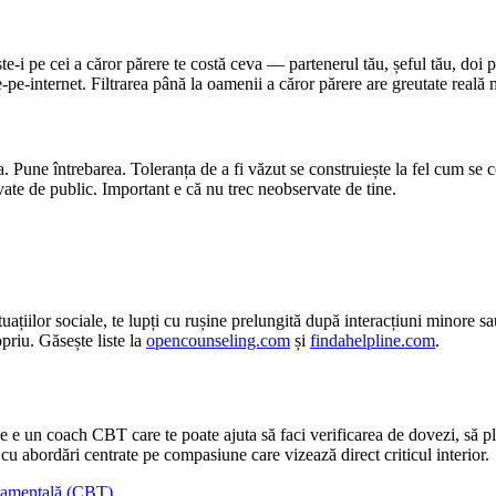
e-i pe cei a căror părere te costă ceva — partenerul tău, șeful tău, doi pr
-pe-internet. Filtrarea până la oamenii a căror părere are greutate reală
a. Pune întrebarea. Toleranța de a fi văzut se construiește la fel cum se
vate de public. Important e că nu trec neobservate de tine.
tuațiilor sociale, te lupți cu rușine prelungită după interacțiuni minore sa
priu. Găsește liste la
opencounseling.com
și
findahelpline.com
.
 e un coach CBT care te poate ajuta să faci verificarea de dovezi, să pl
cu abordări centrate pe compasiune care vizează direct criticul interior.
tamentală (CBT)
.