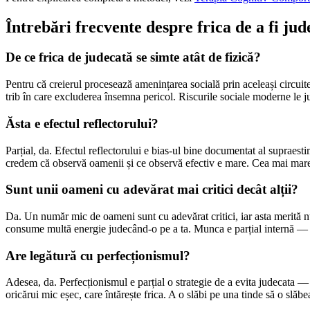
Întrebări frecvente despre frica de a fi jud
De ce frica de judecată se simte atât de fizică?
Pentru că creierul procesează amenințarea socială prin aceleași circuite
trib în care excluderea însemna pericol. Riscurile sociale moderne le jus
Ăsta e efectul reflectorului?
Parțial, da. Efectul reflectorului e bias-ul bine documentat al supraestim
credem că observă oamenii și ce observă efectiv e mare. Cea mai mare p
Sunt unii oameni cu adevărat mai critici decât alții?
Da. Un număr mic de oameni sunt cu adevărat critici, iar asta merită num
consume multă energie judecând-o pe a ta. Munca e parțial internă — și 
Are legătură cu perfecționismul?
Adesea, da. Perfecționismul e parțial o strategie de a evita judecata — 
oricărui mic eșec, care întărește frica. A o slăbi pe una tinde să o slă