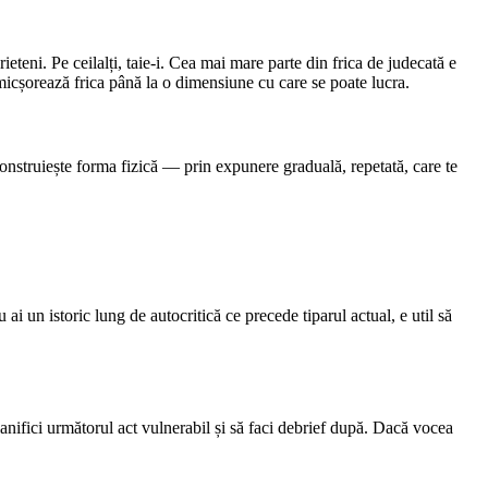
ieteni. Pe ceilalți, taie-i. Cea mai mare parte din frica de judecată e
 micșorează frica până la o dimensiune cu care se poate lucra.
 construiește forma fizică — prin expunere graduală, repetată, care te
u ai un istoric lung de autocritică ce precede tiparul actual, e util să
anifici următorul act vulnerabil și să faci debrief după. Dacă vocea