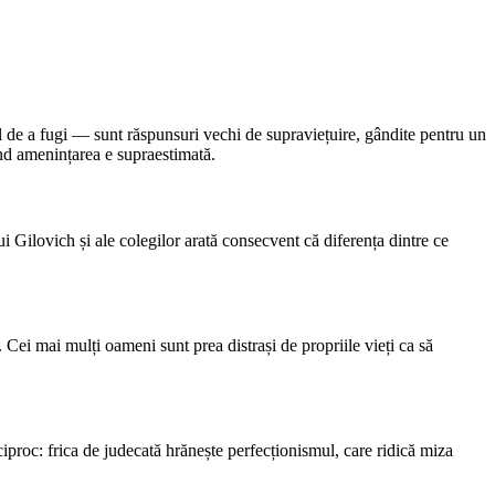
sul de a fugi — sunt răspunsuri vechi de supraviețuire, gândite pentru un
când amenințarea e supraestimată.
lui Gilovich și ale colegilor arată consecvent că diferența dintre ce
 Cei mai mulți oameni sunt prea distrași de propriile vieți ca să
ciproc: frica de judecată hrănește perfecționismul, care ridică miza