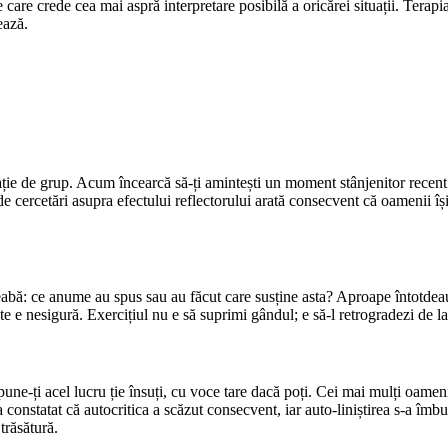
 care crede cea mai aspră interpretare posibilă a oricărei situații. Tera
ează.
ție de grup. Acum încearcă să-ți amintești un moment stânjenitor recent a
i de cercetări asupra efectului reflectorului arată consecvent că oamenii 
eabă: ce anume au spus sau au făcut care susține asta? Aproape întotdea
te e nesigură. Exercițiul nu e să suprimi gândul; e să-l retrogradezi de l
spune-ți acel lucru ție însuți, cu voce tare dacă poți. Cei mai mulți oamen
onstatat că autocritica a scăzut consecvent, iar auto-liniștirea s-a îmbunăt
trăsătură.