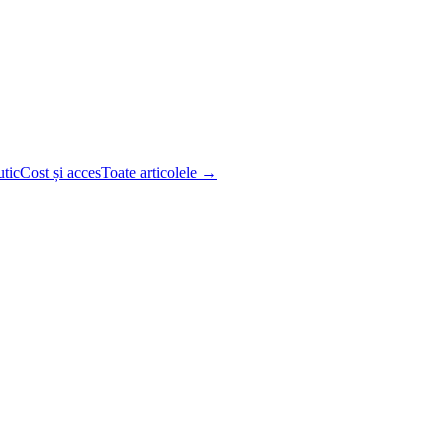
utic
Cost și acces
Toate articolele →