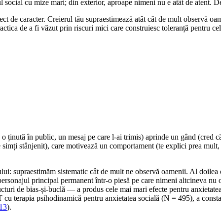
ul social cu mize mari; din exterior, aproape nimeni nu e atât de atent. D
fect de caracter. Creierul tău supraestimează atât cât de mult observă oam
actica de a fi văzut prin riscuri mici care construiesc toleranță pentru ce
o ținută în public, un mesaj pe care l-ai trimis) aprinde un gând (cred c
te simți stânjenit), care motivează un comportament (te explici prea mult
rului: supraestimăm sistematic cât de mult ne observă oamenii. Al doilea
i personajul principal permanent într-o piesă pe care nimeni altcineva nu
turi de bias-și-buclă — a produs cele mai mari efecte pentru anxietatea s
cu terapia psihodinamică pentru anxietatea socială (N = 495), a constata
013
).