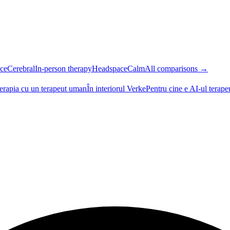
ce
Cerebral
In-person therapy
Headspace
Calm
All comparisons →
terapia cu un terapeut uman
În interiorul Verke
Pentru cine e AI-ul terape