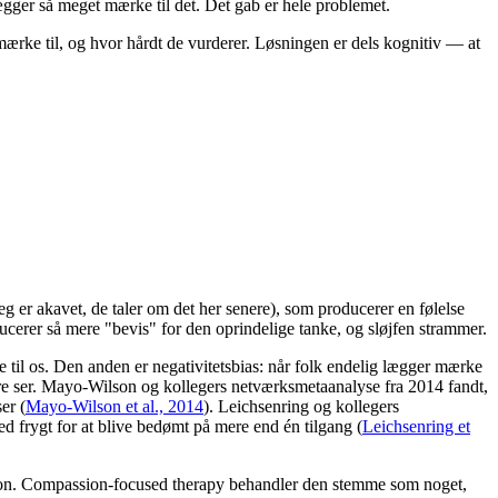
ægger så meget mærke til det. Det gab er hele problemet.
 mærke til, og hvor hårdt de vurderer. Løsningen er dels kognitiv — at
eg er akavet, de taler om det her senere), som producerer en følelse
cerer så mere "bevis" for den oprindelige tanke, og sløjfen strammer.
 til os. Den anden er negativitetsbias: når folk endelig lægger mærke
ndre ser. Mayo-Wilson og kollegers netværksmetaanalyse fra 2014 fandt,
er (
Mayo-Wilson et al., 2014
). Leichsenring og kollegers
 frygt for at blive bedømt på mere end én tilgang (
Leichsenring et
uation. Compassion-focused therapy behandler den stemme som noget,