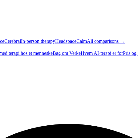
ce
Cerebral
In-person therapy
Headspace
Calm
All comparisons →
med terapi hos et menneske
Bag om Verke
Hvem AI-terapi er for
Pris og