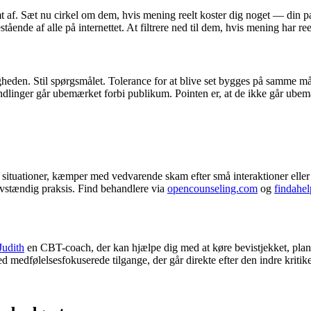
 af. Sæt nu cirkel om dem, hvis mening reelt koster dig noget — din part
ende af alle på internettet. At filtrere ned til dem, hvis mening har ree
igheden. Stil spørgsmålet. Tolerance for at blive set bygges på samme
andlinger går ubemærket forbi publikum. Pointen er, at de ikke går ubem
e situationer, kæmper med vedvarende skam efter små interaktioner eller h
lvstændig praksis. Find behandlere via
opencounseling.com
og
findahe
Judith
en CBT-coach, der kan hjælpe dig med at køre bevistjekket, plan
 medfølelsesfokuserede tilgange, der går direkte efter den indre kritike