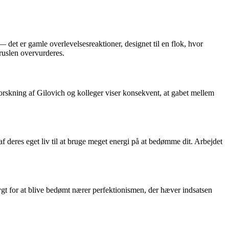
— det er gamle overlevelsesreaktioner, designet til en flok, hvor
truslen overvurderes.
orskning af Gilovich og kolleger viser konsekvent, at gabet mellem
t af deres eget liv til at bruge meget energi på at bedømme dit. Arbejdet
frygt for at blive bedømt nærer perfektionismen, der hæver indsatsen