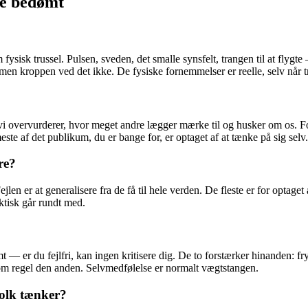
ve bedømt
isk trussel. Pulsen, sveden, det smalle synsfelt, trangen til at flygte 
 men kroppen ved det ikke. De fysiske fornemmelser er reelle, selv når 
 vi overvurderer, hvor meget andre lægger mærke til og husker om os. F
 meste af det publikum, du er bange for, er optaget af at tænke på sig selv.
re?
Fejlen er at generalisere fra de få til hele verden. De fleste er for optage
ktisk går rundt med.
dømt — er du fejlfri, kan ingen kritisere dig. De to forstærker hinanden: 
r som regel den anden. Selvmedfølelse er normalt vægtstangen.
olk tænker?