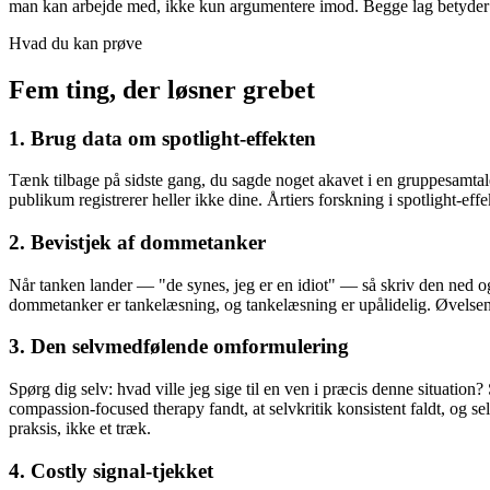
man kan arbejde med, ikke kun argumentere imod. Begge lag betyder
Hvad du kan prøve
Fem ting, der løsner grebet
1. Brug data om spotlight-effekten
Tænk tilbage på sidste gang, du sagde noget akavet i en gruppesamtale. 
publikum registrerer heller ikke dine. Årtiers forskning i spotlight-ef
2. Bevistjek af dommetanker
Når tanken lander — "de synes, jeg er en idiot" — så skriv den ned og s
dommetanker er tankelæsning, og tankelæsning er upålidelig. Øvelsen er
3. Den selvmedfølende omformulering
Spørg dig selv: hvad ville jeg sige til en ven i præcis denne situation?
compassion-focused therapy fandt, at selvkritik konsistent faldt, og s
praksis, ikke et træk.
4. Costly signal-tjekket