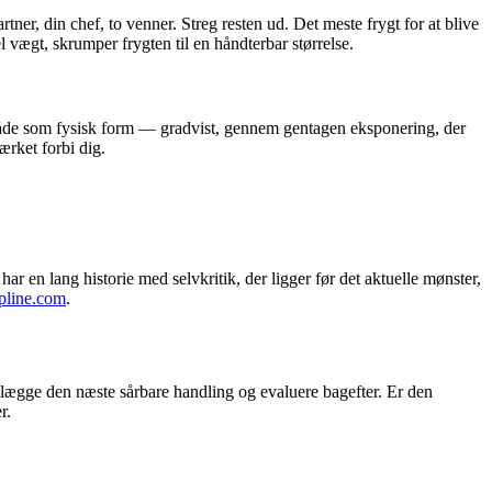
ner, din chef, to venner. Streg resten ud. Det meste frygt for at blive
l vægt, skrumper frygten til en håndterbar størrelse.
 måde som fysisk form — gradvist, gennem gentagen eksponering, der
ærket forbi dig.
ar en lang historie med selvkritik, der ligger før det aktuelle mønster,
lpline.com
.
lægge den næste sårbare handling og evaluere bagefter. Er den
r.