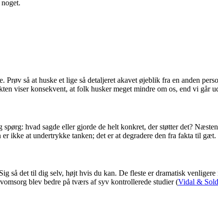
 noget.
Prøv så at huske et lige så detaljeret akavet øjeblik fra en anden perso
fekten viser konsekvent, at folk husker meget mindre om os, end vi går u
pørg: hvad sagde eller gjorde de helt konkret, der støtter det? Næsten a
 ikke at undertrykke tanken; det er at degradere den fra fakta til gæt.
 Sig så det til dig selv, højt hvis du kan. De fleste er dramatisk venlig
elvomsorg blev bedre på tværs af syv kontrollerede studier (
Vidal & Sold