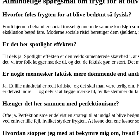
Almindelige spørgsmål om frygt for at bli
Hvorfor føles frygten for at blive bedømt så fysisk?
Fordi hjernen behandler social trussel gennem de samme kredsløb som fys
eksklusion betød fare. Moderne sociale risici berettiger dem sjældent,
Er det her spotlight-effekten?
Til dels ja. Spotlight-effekten er den veldokumenterede skævhed i, at
det, vi tror folk lægger mærke til, og det, de faktisk gør, er stort. Det
Er nogle mennesker faktisk mere dømmende end and
Ja. Et lille mindretal er reelt kritiske, og det skal man være ærlig om. 
er delvist indre — og delvist at lægge mærke til, hvilke stemmer du fa
Hænger det her sammen med perfektionisme?
Ofte ja. Perfektionisme er delvist en strategi til at undgå at blive be
ved enhver lille fejl, hvilket styrker frygten. At løsne den ene løsne
Hvordan stopper jeg med at bekymre mig om, hvad f