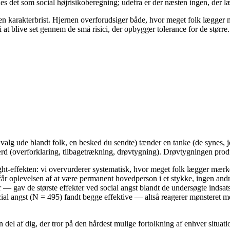
es det som social højrisikoberegning; udefra er der næsten ingen, der l
ke en karakterbrist. Hjernen overforudsiger både, hvor meget folk lægger
 at blive set gennem de små risici, der opbygger tolerance for de større.
jvalg ude blandt folk, en besked du sendte) tænder en tanke (de synes, j
rd (overforklaring, tilbagetrækning, drøvtygning). Drøvtygningen produ
ght-effekten: vi overvurderer systematisk, hvor meget folk lægger mærke
u får oplevelsen af at være permanent hovedperson i et stykke, ingen a
 gav de største effekter ved social angst blandt de undersøgte indsats
l angst (N = 495) fandt begge effektive — altså reagerer mønsteret med
en del af dig, der tror på den hårdest mulige fortolkning af enhver sit