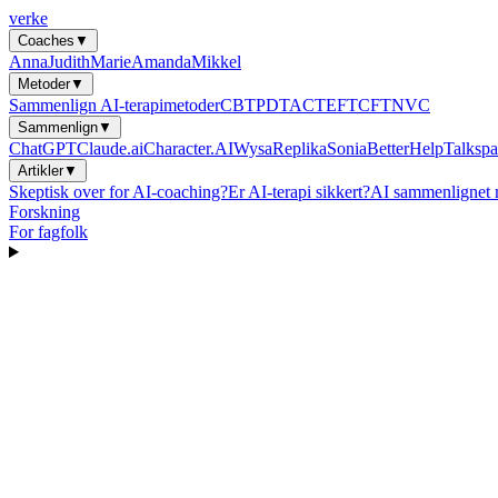
verke
Coaches
▼
Anna
Judith
Marie
Amanda
Mikkel
Metoder
▼
Sammenlign AI-terapimetoder
CBT
PDT
ACT
EFT
CFT
NVC
Sammenlign
▼
ChatGPT
Claude.ai
Character.AI
Wysa
Replika
Sonia
BetterHelp
Talkspa
Artikler
▼
Skeptisk over for AI-coaching?
Er AI-terapi sikkert?
AI sammenlignet 
Forskning
For fagfolk