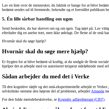
Lav en liste over de mennesker, du faktisk er bange for at blive bedømt
bedømt sendes ud til fremmede, bekendte og et forestillet publikum bestå
5. Én lille sårbar handling om ugen
Send beskeden, du har skrevet om og om igen. Tag tøjet på. Lav vitt
efterlader dig en anelse træt, men ikke ødelagt. De fleste af de små h
Hvornår skal du søge hjælp?
Hvornår skal du søge mere hjælp?
Er frygten for at blive bedømt så kraftig, at du undgår de fleste social
hjælper det at arbejde med en autoriseret terapeut sideløbende med se
Sådan arbejder du med det i Verke
Til den kognitive sløjfe og det små-eksperimentelle arbejde er Verkes
selvkritiske stemme den højeste del af problemet, arbejder
Amanda
med
For den fulde metodebeskrivelse, se
Kognitiv adfærdsterapi (CBT)
.