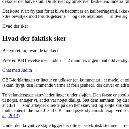
dekoder det halve smil. Du skriver og omskriver beskeden. Indefra føl
Det korte svar: frygten for at blive bedømt er en kalibreringsfejl, ik
køre bevistjek mod forudsigelserne — og dels relationel — at øve sig i
Hvad der sker
Hvad der faktisk sker
Bekymret for, hvad de tænker?
Prøv en KBT-øvelse med Judith — 2 minutter, ingen mail nødvendig.
Chat med Judith →
CBT-forklaringen er ligetil: en udløser (en kommentar i et møde, et tø
(skam, frygt, den lammende varme af forlegenhed), der driver en adfæ
To velundersøgte skævheder ligger under sløjfen. Den første er spotli
til noget, antager vi, at det var noget dårligt. Sæt dem sammen, og d
at CBT — som arbejder direkte på den her skævhed-og-sløjfe-struktur —
multicenterstudie fra 2013 af CBT mod psykodynamisk terapi ved socia
al., 2013
).
Under den kognitive sløjfe ligger der ofte en selvkritisk stemme — d