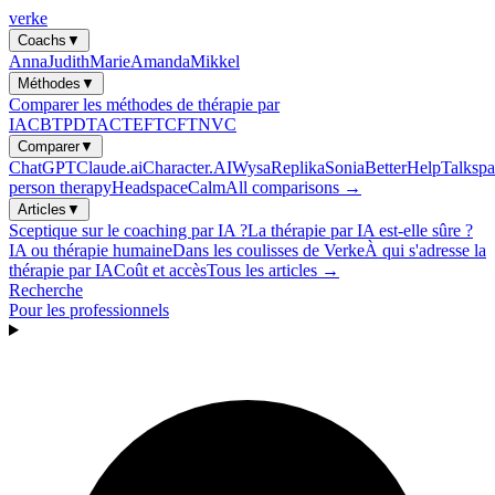
verke
Coachs
▼
Anna
Judith
Marie
Amanda
Mikkel
Méthodes
▼
Comparer les méthodes de thérapie par
IA
CBT
PDT
ACT
EFT
CFT
NVC
Comparer
▼
ChatGPT
Claude.ai
Character.AI
Wysa
Replika
Sonia
BetterHelp
Talkspa
person therapy
Headspace
Calm
All comparisons →
Articles
▼
Sceptique sur le coaching par IA ?
La thérapie par IA est-elle sûre ?
IA ou thérapie humaine
Dans les coulisses de Verke
À qui s'adresse la
thérapie par IA
Coût et accès
Tous les articles →
Recherche
Pour les professionnels