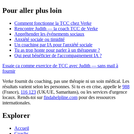
Pour aller plus loin
Comment fonctionne la TCC chez Verke
Rencontre Judith — la coach TCC de Verke
Appréhender les événements sociaux
Anxiété sociale ou timidité
Un coaching par IA pour l'anxiété sociale
Tu as trop honte pour parler à un thérapeute ?
Qui peut bénéficier de l'accompagnement IA ?
Essaie ça comme exercice de TCC avec Judith — sans mail à
fournir
Verke fournit du coaching, pas une thérapie ni un soin médical. Les
résultats varient selon les personnes. Si tu es en crise, appelle le
988
(France),
116 123
(UK/UE, Samaritans),
ou les services d'urgence
locaux. Rends-toi sur
findahelpline.com
pour des ressources
internationales.
Explorer
Accueil
Coachs