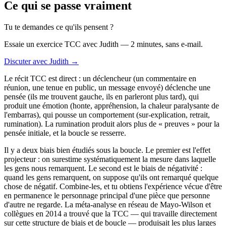
Ce qui se passe vraiment
Tu te demandes ce qu'ils pensent ?
Essaie un exercice TCC avec Judith — 2 minutes, sans e-mail.
Discuter avec Judith →
Le récit TCC est direct : un déclencheur (un commentaire en
réunion, une tenue en public, un message envoyé) déclenche une
pensée (ils me trouvent gauche, ils en parleront plus tard), qui
produit une émotion (honte, appréhension, la chaleur paralysante de
l'embarras), qui pousse un comportement (sur-explication, retrait,
rumination). La rumination produit alors plus de « preuves » pour la
pensée initiale, et la boucle se resserre.
Il y a deux biais bien étudiés sous la boucle. Le premier est l'effet
projecteur : on surestime systématiquement la mesure dans laquelle
les gens nous remarquent. Le second est le biais de négativité :
quand les gens remarquent, on suppose qu'ils ont remarqué quelque
chose de négatif. Combine-les, et tu obtiens l'expérience vécue d'être
en permanence le personnage principal d'une pièce que personne
d'autre ne regarde. La méta-analyse en réseau de Mayo-Wilson et
collègues en 2014 a trouvé que la TCC — qui travaille directement
sur cette structure de biais et de boucle — produisait les plus larges