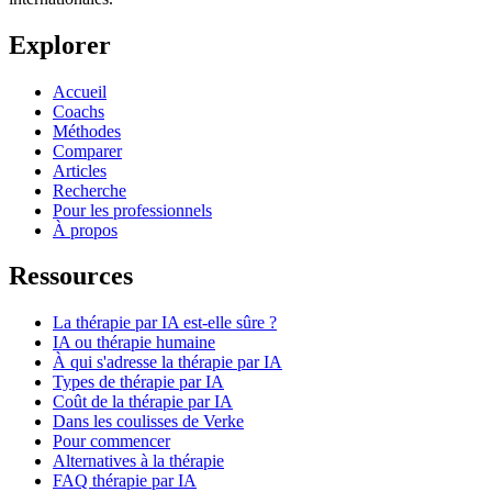
Explorer
Accueil
Coachs
Méthodes
Comparer
Articles
Recherche
Pour les professionnels
À propos
Ressources
La thérapie par IA est-elle sûre ?
IA ou thérapie humaine
À qui s'adresse la thérapie par IA
Types de thérapie par IA
Coût de la thérapie par IA
Dans les coulisses de Verke
Pour commencer
Alternatives à la thérapie
FAQ thérapie par IA