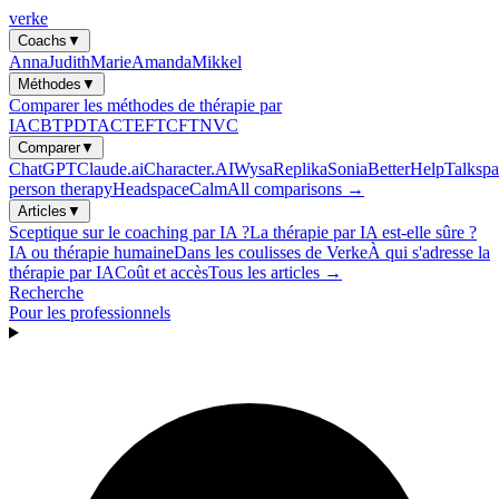
verke
Coachs
▼
Anna
Judith
Marie
Amanda
Mikkel
Méthodes
▼
Comparer les méthodes de thérapie par
IA
CBT
PDT
ACT
EFT
CFT
NVC
Comparer
▼
ChatGPT
Claude.ai
Character.AI
Wysa
Replika
Sonia
BetterHelp
Talkspa
person therapy
Headspace
Calm
All comparisons →
Articles
▼
Sceptique sur le coaching par IA ?
La thérapie par IA est-elle sûre ?
IA ou thérapie humaine
Dans les coulisses de Verke
À qui s'adresse la
thérapie par IA
Coût et accès
Tous les articles →
Recherche
Pour les professionnels