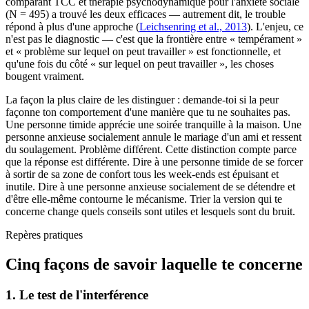
comparant TCC et thérapie psychodynamique pour l'anxiété sociale
(N = 495) a trouvé les deux efficaces — autrement dit, le trouble
répond à plus d'une approche (
Leichsenring et al., 2013
). L'enjeu, ce
n'est pas le diagnostic — c'est que la frontière entre « tempérament »
et « problème sur lequel on peut travailler » est fonctionnelle, et
qu'une fois du côté « sur lequel on peut travailler », les choses
bougent vraiment.
La façon la plus claire de les distinguer : demande-toi si la peur
façonne ton comportement d'une manière que tu ne souhaites pas.
Une personne timide apprécie une soirée tranquille à la maison. Une
personne anxieuse socialement annule le mariage d'un ami et ressent
du soulagement. Problème différent. Cette distinction compte parce
que la réponse est différente. Dire à une personne timide de se forcer
à sortir de sa zone de confort tous les week-ends est épuisant et
inutile. Dire à une personne anxieuse socialement de se détendre et
d'être elle-même contourne le mécanisme. Trier la version qui te
concerne change quels conseils sont utiles et lesquels sont du bruit.
Repères pratiques
Cinq façons de savoir laquelle te concerne
1. Le test de l'interférence