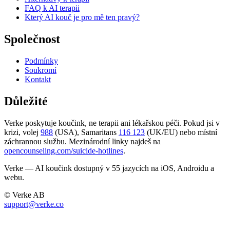
FAQ k AI terapii
Který AI kouč je pro mě ten pravý?
Společnost
Podmínky
Soukromí
Kontakt
Důležité
Verke poskytuje koučink, ne terapii ani lékařskou péči. Pokud jsi v
krizi, volej
988
(USA), Samaritans
116 123
(UK/EU) nebo místní
záchrannou službu. Mezinárodní linky najdeš na
opencounseling.com/suicide-hotlines
.
Verke — AI koučink dostupný v 55 jazycích na iOS, Androidu a
webu.
© Verke AB
support@verke.co