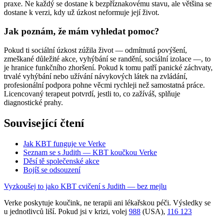
praxe. Ne každý se dostane k bezpříznakovému stavu, ale většina se
dostane k verzi, kdy už úzkost neformuje její život.
Jak poznám, že mám vyhledat pomoc?
Pokud ti sociální úzkost zúžila život — odmítnutá povýšení,
zmeškané důležité akce, vyhýbání se randění, sociální izolace —, to
je hranice funkčního zhoršení. Pokud k tomu patří panické záchvaty,
trvalé vyhýbání nebo užívání návykových látek na zvládání,
profesionální podpora pohne věcmi rychleji než samostatná práce.
Licencovaný terapeut potvrdí, jestli to, co zažíváš, splňuje
diagnostické prahy.
Související čtení
Jak KBT funguje ve Verke
Seznam se s Judith — KBT koučkou Verke
Děsí tě společenské akce
Bojíš se odsouzení
Vyzkoušej to jako KBT cvičení s Judith — bez mejlu
Verke poskytuje koučink, ne terapii ani lékařskou péči. Výsledky se
u jednotlivců liší. Pokud jsi v krizi, volej
988
(USA),
116 123