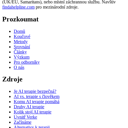
(UK/EU, Samaritans),
nebo místní záchrannou službu. Navštiv
findahelpline.com
pro mezinárodní zdroje.
Prozkoumat
Domů
Koučové
Metody
Srovnání
Články
Výzkum
Pro odborníky
O nás
Zdroje
Je AI terapie bezpečná?
AI vs. terapie s člověkem
Komu AI terapie pomáhá
Druhy AI terapie
Kolik stojí AI terapie
Uvnitř Verke
Začínáme
Alternativy k terapii