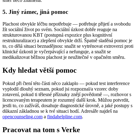
směr něco znamená.
5. Jiný rámec, jiná pomoc
Plachost obvykle léčbu nepotřebuje — potřebuje přijetí a svobodu
žít sociální život po svém. Sociální úzkost dobře reaguje na
strukturovanou KBT (postupná expozice plus kognitivní
restrukturalizace) a zlepšení obvykle drží. Špatně sladěná pomoc je
to, co dělá situaci beznadějnou: snažit se vytrénovat extroverzi proti
klinické úzkosti je vyčerpávající a nefunguje, a snažit se
medikalizovat běžnou plachost je neužitečné v opačném směru.
Kdy hledat větší pomoc
Pokud při čtení této části něco zaklaplo — pokud test interference
vyplodil dlouhý seznam, pokud jsi rozpoznal/a vzorec doby
zotavení, pokud ti tělesné příznaky znějí povědomě —, rozhovor s
licencovaným terapeutem je rozumný další krok. Můžou potvrdit,
jestli to, co zažíváš, dosahuje diagnostické úrovně, a jaké postupy s
důkazní základnou se k tvé situaci hodí. Adresáře najdeš na
opencounseling.com
a
findahelpline.com
.
Pracovat na tom s Verke