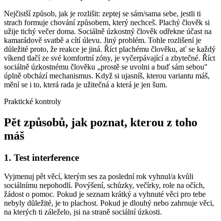
Nejčistší způsob, jak je rozlišit: zeptej se sám/sama sebe, jestli ti
strach formuje chování způsobem, který nechceš. Plachý člověk si
užije tichý večer doma. Sociálně úzkostný člověk odřekne účast na
kamarádově svatbě a cítí úlevu. Jiný problém. Tohle rozlišení je
důležité proto, že reakce je jiná. Říct plachému člověku, ať se každý
víkend tlačí ze své komfortní zóny, je vyčerpávající a zbytečné. Říct
sociálně úzkostnému člověku „prostě se uvolni a buď sám sebou"
úplně obchází mechanismus. Když si ujasníš, kterou variantu máš,
mění se i to, která rada je užitečná a která je jen šum.
Praktické kontroly
Pět způsobů, jak poznat, kterou z toho
máš
1. Test interference
Vyjmenuj pět věcí, kterým ses za poslední rok vyhnul/a kvůli
sociálnímu nepohodlí. Povýšení, schůzky, večírky, role na očích,
žádost o pomoc. Pokud je seznam krátký a vyhnuté věci pro tebe
nebyly důležité, je to plachost. Pokud je dlouhý nebo zahrnuje věci,
na kterých ti záleželo, jsi na straně sociální úzkosti.