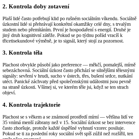
2. Kontrola doby zotavení
Plaší lidé často potřebují klid po rušném sociálním víkendu. Sociálně
úzkostní lidé si přehrávají konkrétní okamžiky celé dny, s trvalým
studem nebo přemítáním. První je hospodaření s energií. Druhé je
jiný druh kognitivní zátěže. Pokud se po týdnu pořád vracíš k
třicetisekundové výměně, je to signál, který stojí za pozornost.
3. Kontrola těla
Plachost obvykle působí jako preference — měkčí, pomalejší, mírně
sebezáchovná. Sociální úzkost často přichází se silnějšími tělesnými
signály: sevření v hrudi, sucho v ústech, třes, bušení srdce, nutkání
utéct. Panické záchvaty před společenskými událostmi jsou pevně
na straně úzkosti. Všímej si, ve kterém těle jsi, když se ten strach
objeví.
4. Kontrola trajektorie
Plachost se s věkem a se známostí prostředí mírní — většina lidí ve
35 vnímá menší zábrany než v 15. Sociální úzkost se bez intervence
často zhoršuje, protože každé úspěšné vyhnutí vzorec posiluje.
Pokud se ti za poslední roky sociální svět spíš zúžil než rozšířil, ten