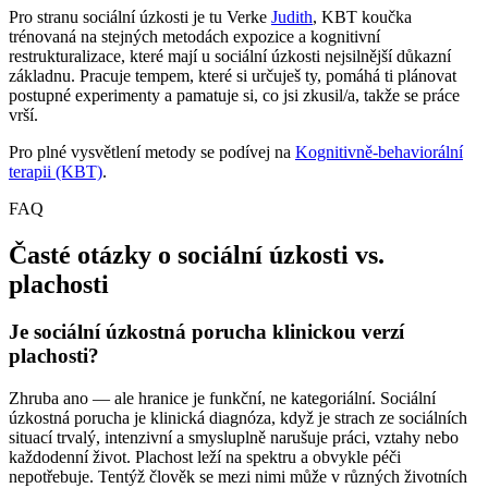
Pro stranu sociální úzkosti je tu Verke
Judith
, KBT koučka
trénovaná na stejných metodách expozice a kognitivní
restrukturalizace, které mají u sociální úzkosti nejsilnější důkazní
základnu. Pracuje tempem, které si určuješ ty, pomáhá ti plánovat
postupné experimenty a pamatuje si, co jsi zkusil/a, takže se práce
vrší.
Pro plné vysvětlení metody se podívej na
Kognitivně-behaviorální
terapii (KBT)
.
FAQ
Časté otázky o sociální úzkosti vs.
plachosti
Je sociální úzkostná porucha klinickou verzí
plachosti?
Zhruba ano — ale hranice je funkční, ne kategoriální. Sociální
úzkostná porucha je klinická diagnóza, když je strach ze sociálních
situací trvalý, intenzivní a smysluplně narušuje práci, vztahy nebo
každodenní život. Plachost leží na spektru a obvykle péči
nepotřebuje. Tentýž člověk se mezi nimi může v různých životních