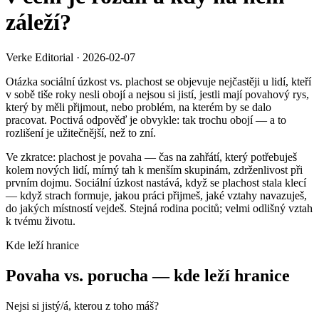
záleží?
Verke Editorial
·
2026-02-07
Otázka sociální úzkost vs. plachost se objevuje nejčastěji u lidí, kteří
v sobě tiše roky nesli obojí a nejsou si jistí, jestli mají povahový rys,
který by měli přijmout, nebo problém, na kterém by se dalo
pracovat. Poctivá odpověď je obvykle: tak trochu obojí — a to
rozlišení je užitečnější, než to zní.
Ve zkratce: plachost je povaha — čas na zahřátí, který potřebuješ
kolem nových lidí, mírný tah k menším skupinám, zdrženlivost při
prvním dojmu. Sociální úzkost nastává, když se plachost stala klecí
— když strach formuje, jakou práci přijmeš, jaké vztahy navazuješ,
do jakých místností vejdeš. Stejná rodina pocitů; velmi odlišný vztah
k tvému životu.
Kde leží hranice
Povaha vs. porucha — kde leží hranice
Nejsi si jistý/á, kterou z toho máš?