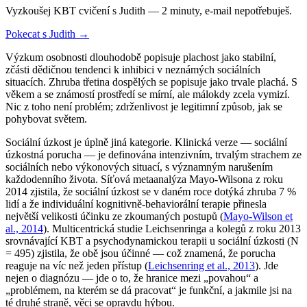
Vyzkoušej KBT cvičení s Judith — 2 minuty, e-mail nepotřebuješ.
Pokecat s Judith →
Výzkum osobnosti dlouhodobě popisuje plachost jako stabilní,
zčásti dědičnou tendenci k inhibici v neznámých sociálních
situacích. Zhruba třetina dospělých se popisuje jako trvale plachá. S
věkem a se známostí prostředí se mírní, ale málokdy zcela vymizí.
Nic z toho není problém; zdrženlivost je legitimní způsob, jak se
pohybovat světem.
Sociální úzkost je úplně jiná kategorie. Klinická verze — sociální
úzkostná porucha — je definována intenzivním, trvalým strachem ze
sociálních nebo výkonových situací, s významným narušením
každodenního života. Síťová metaanalýza Mayo-Wilsona z roku
2014 zjistila, že sociální úzkost se v daném roce dotýká zhruba 7 %
lidí a že individuální kognitivně-behaviorální terapie přinesla
největší velikosti účinku ze zkoumaných postupů (
Mayo-Wilson et
al., 2014
). Multicentrická studie Leichsenringa a kolegů z roku 2013
srovnávající KBT a psychodynamickou terapii u sociální úzkosti (N
= 495) zjistila, že obě jsou účinné — což znamená, že porucha
reaguje na víc než jeden přístup (
Leichsenring et al., 2013
). Jde
nejen o diagnózu — jde o to, že hranice mezi „povahou“ a
„problémem, na kterém se dá pracovat“ je funkční, a jakmile jsi na
té druhé straně, věci se opravdu hýbou.