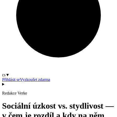
cs
▼
Přihlásit se
Vyzkoušet zdarma
Redakce Verke
Sociální úzkost vs. stydlivost —
v čem je rozdíl a kdy na něm