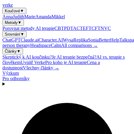
verke
Koučové
▼
Anna
Judith
Marie
Amanda
Mikkel
Metody
▼
Porovnat metody AI terapie
CBT
PDT
ACT
EFT
CFT
NVC
Srovnání
▼
ChatGPT
Claude.ai
Character.AI
Wysa
Replika
Sonia
BetterHelp
Talkspa
person therapy
Headspace
Calm
All comparisons →
Články
▼
Skeptický k AI koučinku?
Je AI terapie bezpečná?
AI vs. terapie s
člověkem
Uvnitř Verke
Pro koho je AI terapie
Cena a
dostupnost
Všechny články →
Výzkum
Pro odborníky