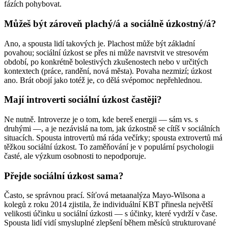
fázích pohybovat.
Můžeš být zároveň plachý/á a sociálně úzkostný/á?
Ano, a spousta lidí takových je. Plachost může být základní
povahou; sociální úzkost se přes ni může navrstvit ve stresovém
období, po konkrétně bolestivých zkušenostech nebo v určitých
kontextech (práce, randění, nová města). Povaha nezmizí; úzkost
ano. Brát obojí jako totéž je, co dělá svépomoc nepřehlednou.
Mají introverti sociální úzkost častěji?
Ne nutně. Introverze je o tom, kde bereš energii — sám vs. s
druhými —, a je nezávislá na tom, jak úzkostně se cítíš v sociálních
situacích. Spousta introvertů má ráda večírky; spousta extrovertů má
těžkou sociální úzkost. To zaměňování je v populární psychologii
časté, ale výzkum osobnosti to nepodporuje.
Přejde sociální úzkost sama?
Často, se správnou prací. Síťová metaanalýza Mayo-Wilsona a
kolegů z roku 2014 zjistila, že individuální KBT přinesla největší
velikosti účinku u sociální úzkosti — s účinky, které vydrží v čase.
Spousta lidí vidí smysluplné zlepšení během měsíců strukturované