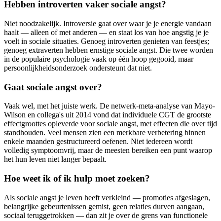
Hebben introverten vaker sociale angst?
Niet noodzakelijk. Introversie gaat over waar je je energie vandaan
haalt — alleen of met anderen — en staat los van hoe angstig je je
voelt in sociale situaties. Genoeg introverten genieten van feestjes;
genoeg extraverten hebben ernstige sociale angst. Die twee worden
in de populaire psychologie vaak op één hoop gegooid, maar
persoonlijkheidsonderzoek ondersteunt dat niet.
Gaat sociale angst over?
Vaak wel, met het juiste werk. De netwerk-meta-analyse van Mayo-
Wilson en collega's uit 2014 vond dat individuele CGT de grootste
effectgroottes opleverde voor sociale angst, met effecten die over tijd
standhouden. Veel mensen zien een merkbare verbetering binnen
enkele maanden gestructureerd oefenen. Niet iedereen wordt
volledig symptoomvrij, maar de meesten bereiken een punt waarop
het hun leven niet langer bepaalt.
Hoe weet ik of ik hulp moet zoeken?
Als sociale angst je leven heeft verkleind — promoties afgeslagen,
belangrijke gebeurtenissen gemist, geen relaties durven aangaan,
sociaal teruggetrokken — dan zit je over de grens van functionele