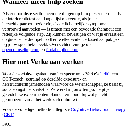
Wanneer meer hulp zoeken
Als er door deze sectie meerdere dingen op hun plek vielen — als
de interferentietest een lange lijst opleverde, als je het
hersteltijdpatroon herkende, als de lichamelijke symptomen
vertrouwd aanvoelen — is praten met een bevoegde therapeut een
redelijke volgende stap. Zij kunnen bevestigen of wat je ervaart een
diagnostische drempel haalt en welke evidence-based aanpak past
bij jouw specifieke beeld. Overzichten vind je op
opencounseling.com
en
findahelpline.com
.
Hier met Verke aan werken
Voor de sociale-angstkant van het spectrum is Verke's
Judith
een
CGT-coach, getraind op dezelfde exposure- en
herstructureringsmethoden waarvoor de wetenschappelijke basis bij
sociale angst het sterkst is. Ze werkt in jouw tempo, helpt je
geleidelijke experimenten plannen en houdt bij wat je hebt
geprobeerd, zodat het werk zich opbouwt.
Voor de volledige methode-uitleg, zie
Cognitive Behavioral Therapy
(CBT)
.
FAQ