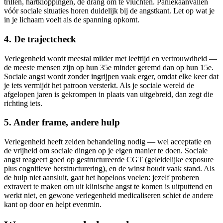
trillen, hartkloppingen, de drang om te vluchten. Paniekaanvallen
vóór sociale situaties horen duidelijk bij de angstkant. Let op wat je
in je lichaam voelt als de spanning opkomt.
4. De trajectcheck
Verlegenheid wordt meestal milder met leeftijd en vertrouwdheid —
de meeste mensen zijn op hun 35e minder geremd dan op hun 15e.
Sociale angst wordt zonder ingrijpen vaak erger, omdat elke keer dat
je iets vermijdt het patroon versterkt. Als je sociale wereld de
afgelopen jaren is gekrompen in plaats van uitgebreid, dan zegt die
richting iets.
5. Ander frame, andere hulp
Verlegenheid heeft zelden behandeling nodig — wel acceptatie en
de vrijheid om sociale dingen op je eigen manier te doen. Sociale
angst reageert goed op gestructureerde CGT (geleidelijke exposure
plus cognitieve herstructurering), en de winst houdt vaak stand. Als
de hulp niet aansluit, gaat het hopeloos voelen: jezelf proberen
extravert te maken om uit klinische angst te komen is uitputtend en
werkt niet, en gewone verlegenheid medicaliseren schiet de andere
kant op door en helpt evenmin.