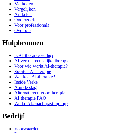
Methoden
Vergelijken
Artikelen
Onderzoek
Voor professionals
Over ons
Hulpbronnen
Is AI-therapie veilig?
AI versus menselijke therapie
Voor wie werkt AI-therapie?
Soorten AI-therapie
Wat kost AI-therapie?
Inside Verke
Aan de slag
Alternatieven voor therapie
AI-therapie FAQ
Welke AI-coach past bij mij?
Bedrijf
Voorwaarden