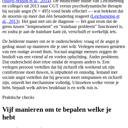
(
Mayo-Wilson et al., 2014
). De multicenter studie van Leichsenring
en collega's uit 2013 naar CGT versus psychodynamische therapie
bij sociale angst (N = 495) vond beide effectief — wat betekent dat
de stoornis op meer dan één benadering reageert (
Leichsenring et
al., 2013
). Het gaat niet om de diagnose — het gaat erom dat de
grens tussen "temperament" en "trainbaar probleem" functioneel is,
en zodra je aan de trainbare kant zit, verschuift er werkelijk iets.
De helderste manier om ze te onderscheiden: vraag of de angst je
gedrag stuurt op manieren die je niet wilt. Verlegen mensen genieten
van een rustige avond thuis. Sociaal angstige mensen zeggen de
bruiloft van een vriend af en voelen opluchting. Ander probleem.
Dat onderscheid doet ertoe omdat de respons anders is. Een
verlegen persoon vertellen dat hij zichzelf elk weekend uit zijn
comfortzone moet duwen, is uitputtend en onnodig. Iemand met
sociale angst vertellen dat hij gewoon moet ontspannen en zichzelf
zijn, omzeilt het mechanisme volledig. Uitzoeken welke versie je
hebt, bepaalt welk advies bruikbaar is en welk ruis is.
Praktische checks
Vijf manieren om te bepalen welke je
hebt