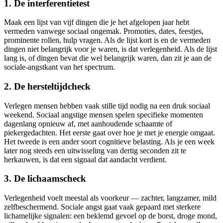
1. De interferentietest
Maak een lijst van vijf dingen die je het afgelopen jaar hebt
vermeden vanwege sociaal ongemak. Promoties, dates, feestjes,
prominente rollen, hulp vragen. Als de lijst kort is en de vermeden
dingen niet belangrijk voor je waren, is dat verlegenheid. Als de lijst
lang is, of dingen bevat die wel belangrijk waren, dan zit je aan de
sociale-angstkant van het spectrum.
2. De hersteltijdcheck
Verlegen mensen hebben vaak stille tijd nodig na een druk sociaal
weekend. Sociaal angstige mensen spelen specifieke momenten
dagenlang opnieuw af, met aanhoudende schaamte of
piekergedachten. Het eerste gaat over hoe je met je energie omgaat.
Het tweede is een ander soort cognitieve belasting. Als je een week
later nog steeds een uitwisseling van dertig seconden zit te
herkauwen, is dat een signaal dat aandacht verdient.
3. De lichaamscheck
Verlegenheid voelt meestal als voorkeur — zachter, langzamer, mild
zelfbeschermend. Sociale angst gaat vaak gepaard met sterkere
lichamelijke signalen: een beklemd gevoel op de borst, droge mond,