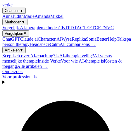
verke
Coaches
▼
Anna
Judith
Marie
Amanda
Mikkel
Methoden
▼
Vergelijk AI-therapiemethodes
CBT
PDT
ACT
EFT
CFT
NVC
Vergelijken
▼
ChatGPT
Claude.ai
Character.AI
Wysa
Replika
Sonia
BetterHelp
Talkspa
person therapy
Headspace
Calm
All comparisons →
Artikelen
▼
Sceptisch over AI-coaching?
Is AI-therapie veilig?
AI versus
menselijke therapie
Inside Verke
Voor wie AI-therapie is
Kosten &
toegang
Alle artikelen →
Onderzoek
Voor professionals