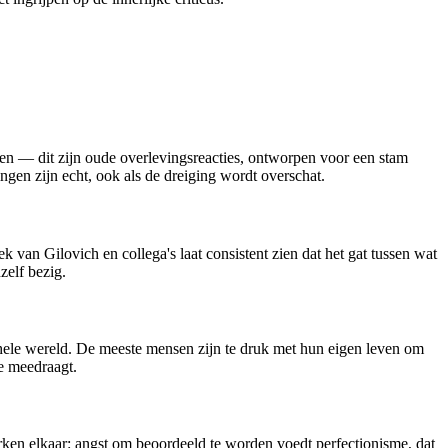
hten — dit zijn oude overlevingsreacties, ontworpen voor een stam
ngen zijn echt, ook als de dreiging wordt overschat.
an Gilovich en collega's laat consistent zien dat het gat tussen wat
zelf bezig.
de hele wereld. De meeste mensen zijn te druk met hun eigen leven om
e meedraagt.
erken elkaar: angst om beoordeeld te worden voedt perfectionisme, dat