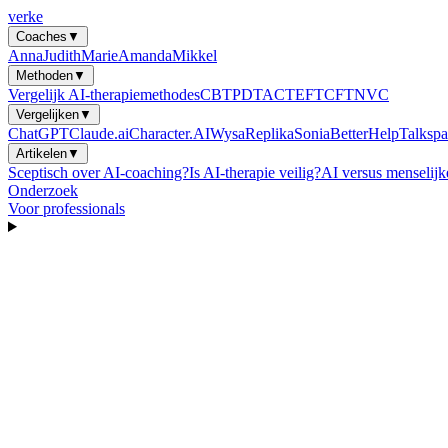
verke
Coaches
▼
Anna
Judith
Marie
Amanda
Mikkel
Methoden
▼
Vergelijk AI-therapiemethodes
CBT
PDT
ACT
EFT
CFT
NVC
Vergelijken
▼
ChatGPT
Claude.ai
Character.AI
Wysa
Replika
Sonia
BetterHelp
Talkspa
Artikelen
▼
Sceptisch over AI-coaching?
Is AI-therapie veilig?
AI versus menselijk
Onderzoek
Voor professionals