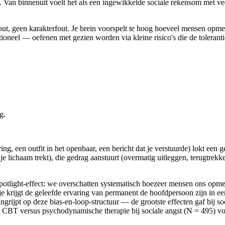
icht. Van binnenuit voelt het als een ingewikkelde sociale rekensom met ve
ut, geen karakterfout. Je brein voorspelt te hoog hoeveel mensen opmer
ioneel — oefenen met gezien worden via kleine risico's die de toleranti
g.
ng, een outfit in het openbaar, een bericht dat je verstuurde) lokt een g
 lichaam trekt), die gedrag aanstuurt (overmatig uitleggen, terugtrekk
spotlight-effect: we overschatten systematisch hoezeer mensen ons opme
 je krijgt de geleefde ervaring van permanent de hoofdpersoon zijn in 
ijpt op deze bias-en-loop-structuur — de grootste effecten gaf bij soc
met CBT versus psychodynamische therapie bij sociale angst (N = 495) vo