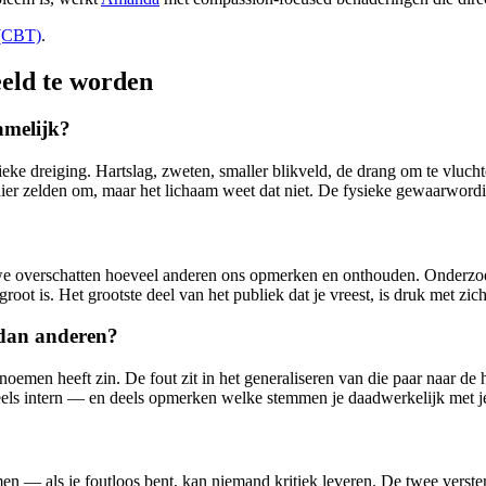
 (CBT)
.
eeld te worden
amelijk?
ysieke dreiging. Hartslag, zweten, smaller blikveld, de drang om te vluc
hier zelden om, maar het lichaam weet dat niet. De fysieke gewaarwordi
we overschatten hoeveel anderen ons opmerken en onthouden. Onderzoek v
 is. Het grootste deel van het publiek dat je vreest, is druk met zich
 dan anderen?
benoemen heeft zin. De fout zit in het generaliseren van die paar naar 
 deels intern — en deels opmerken welke stemmen je daadwerkelijk met j
men — als je foutloos bent, kan niemand kritiek leveren. De twee verst