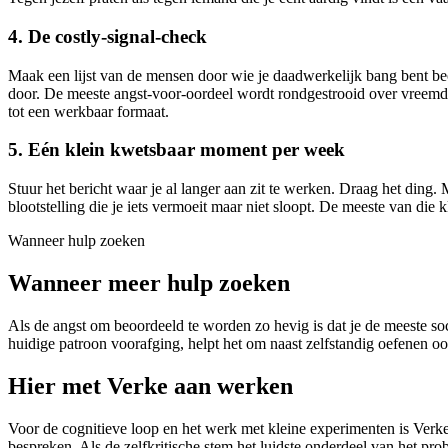
4. De costly-signal-check
Maak een lijst van de mensen door wie je daadwerkelijk bang bent beo
door. De meeste angst-voor-oordeel wordt rondgestrooid over vreemden
tot een werkbaar formaat.
5. Eén klein kwetsbaar moment per week
Stuur het bericht waar je al langer aan zit te werken. Draag het ding
blootstelling die je iets vermoeit maar niet sloopt. De meeste van di
Wanneer hulp zoeken
Wanneer meer hulp zoeken
Als de angst om beoordeeld te worden zo hevig is dat je de meeste socia
huidige patroon voorafging, helpt het om naast zelfstandig oefenen o
Hier met Verke aan werken
Voor de cognitieve loop en het werk met kleine experimenten is Verk
bespreken. Als de zelfkritische stem het luidste onderdeel van het pro