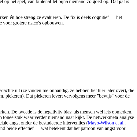
el op het spel; van buitenaf let bijna niemand zo goed op. Dat gat is
ken én hoe streng ze evalueren. De fix is deels cognitief — het
e voor grotere risico's opbouwen.
edachte uit (ze vinden me onhandig, ze hebben het hier later over), die
en, piekeren). Dat piekeren levert vervolgens meer "bewijs" voor de
rken. De tweede is de negativity bias: als mensen wél iets opmerken,
een toneelstuk waar verder niemand naar kijkt. De netwerkmeta-analyse
iale angst onder de bestudeerde interventies (
Mayo-Wilson et al.,
nd beide effectief — wat betekent dat het patroon van angst-voor-