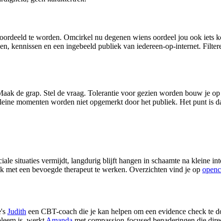
ordeeld te worden. Omcirkel nu degenen wiens oordeel jou ook iets kos
, kennissen en een ingebeeld publiek van iedereen-op-internet. Filter
. Maak de grap. Stel de vraag. Tolerantie voor gezien worden bouw je op 
e kleine momenten worden niet opgemerkt door het publiek. Het punt is d
le situaties vermijdt, langdurig blijft hangen in schaamte na kleine int
ok met een bevoegde therapeut te werken. Overzichten vind je op
openc
e's
Judith
een CBT-coach die je kan helpen om een evidence check te do
bleem is, werkt
Amanda
met compassion-focused benaderingen die direct 