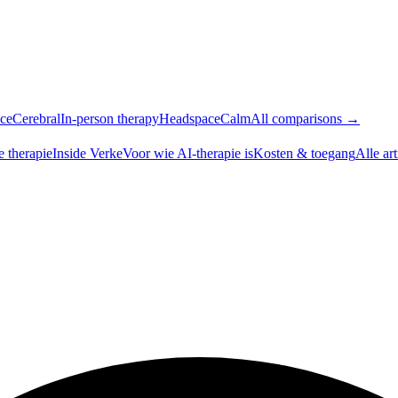
ce
Cerebral
In-person therapy
Headspace
Calm
All comparisons →
e therapie
Inside Verke
Voor wie AI-therapie is
Kosten & toegang
Alle ar