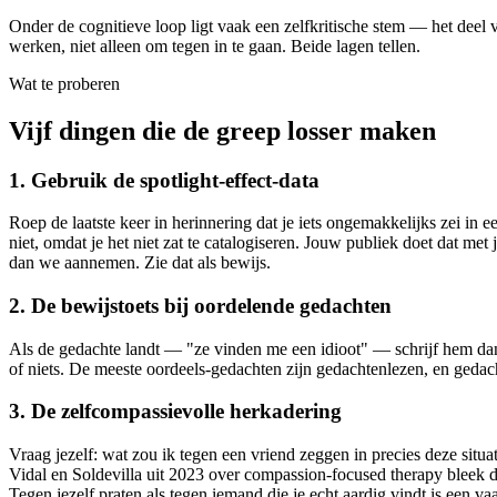
Onder de cognitieve loop ligt vaak een zelfkritische stem — het deel v
werken, niet alleen om tegen in te gaan. Beide lagen tellen.
Wat te proberen
Vijf dingen die de greep losser maken
1. Gebruik de spotlight-effect-data
Roep de laatste keer in herinnering dat je iets ongemakkelijks zei in
niet, omdat je het niet zat te catalogiseren. Jouw publiek doet dat m
dan we aannemen. Zie dat als bewijs.
2. De bewijstoets bij oordelende gedachten
Als de gedachte landt — "ze vinden me een idioot" — schrijf hem dan o
of niets. De meeste oordeels-gedachten zijn gedachtenlezen, en gedac
3. De zelfcompassievolle herkadering
Vraag jezelf: wat zou ik tegen een vriend zeggen in precies deze situa
Vidal en Soldevilla uit 2023 over compassion-focused therapy bleek dat
Tegen jezelf praten als tegen iemand die je echt aardig vindt is een va