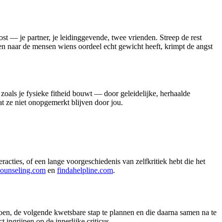
t — je partner, je leidinggevende, twee vrienden. Streep de rest
en naar de mensen wiens oordeel echt gewicht heeft, krimpt de angst
zoals je fysieke fitheid bouwt — door geleidelijke, herhaalde
at ze niet onopgemerkt blijven door jou.
eracties, of een lange voorgeschiedenis van zelfkritiek hebt die het
ounseling.com
en
findahelpline.com
.
en, de volgende kwetsbare stap te plannen en die daarna samen na te
ingrijpen op de innerlijke criticus.