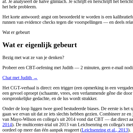
af. Je analyseert de halve glimlach. Je schrijft en herschrijft het ber
het hele probleem.
Het korte antwoord: angst om beoordeeld te worden is een kalibratiefo
runnen van evidence checks tegen die voorspellingen — en deels relat
Wat er gebeurt
Wat er eigenlijk gebeurt
Bezig met wat ze van je denken?
Probeer een CBT-oefening met Judith — 2 minuten, geen e-mail nodi
Chat met Judith →
Het CGT-verhaal is direct: een trigger (een opmerking in een vergaderi
een gevoel oproept (schaamte, vrees, een verlammende gêne die door je
oorspronkelijke gedachte, en de lus wordt strakker.
Onder de loop liggen twee goed bestudeerde biases. De eerste is het 
gaan we ervan uit dat ze iets slechts hebben gezien. Combineer ze en
van Mayo-Wilson en collega's uit 2014 vond dat CBT — dat direct aangr
2014
). De multicenter-trial uit 2013 van Leichsenring en collega's 
oordeel op meer dan één aanpak reageert (
Leichsenring et al., 2013
).