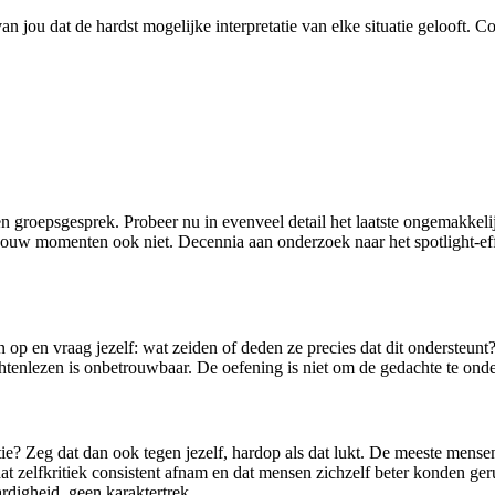
an jou dat de hardst mogelijke interpretatie van elke situatie gelooft.
 een groepsgesprek. Probeer nu in evenveel detail het laatste ongemakke
et jouw momenten ook niet. Decennia aan onderzoek naar het spotlight-e
p en vraag jezelf: wat zeiden of deden ze precies dat dit ondersteunt?
htenlezen is onbetrouwbaar. De oefening is niet om de gedachte te onde
tie? Zeg dat dan ook tegen jezelf, hardop als dat lukt. De meeste mense
 zelfkritiek consistent afnam en dat mensen zichzelf beter konden gerust
ardigheid, geen karaktertrek.