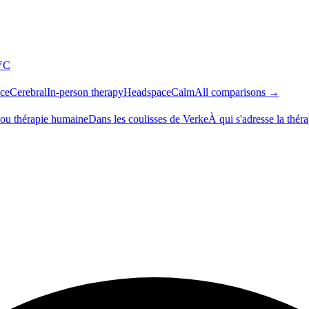
VC
ce
Cerebral
In-person therapy
Headspace
Calm
All comparisons →
 ou thérapie humaine
Dans les coulisses de Verke
À qui s'adresse la thér