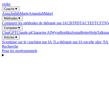
verke
Coachs
▼
Anna
Judith
Marie
Amanda
Mikkel
Méthodes
▼
Comparer les méthodes de thérapie par IA
CBT
PDT
ACT
EFT
CFT
N
Comparer
▼
ChatGPT
Claude.ai
Character.AI
Wysa
Replika
Sonia
BetterHelp
Talkspa
Articles
▼
Sceptique sur le coaching par IA ?
La thérapie par IA est-elle sûre ?
IA
Recherche
Pour les professionnels