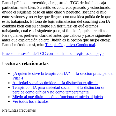
Para el público introvertido, el registro de TCC de Judith encaja
particularmente bien. Su estilo es concreto, pausado y estructurado:
divide el siguiente paso en algo claro y pequeño, sostiene el hilo
entre sesiones y no exige que llegues con una idea pulida de lo que
estás trabajando. El tono de baja estimulación del coaching con IA
combina bien con su enfoque sin florituras: en qué estamos
trabajando, cuál es el siguiente paso, si funcionó, qué aprendiste.
Para quienes prefieren claridad antes que calidez y pasos siguientes
antes que exploración abierta, Judith es la opción que mejor encaja.
Para el método en sí, mira
Terapia Cognitivo-Conductual
.
Prueba una sesión de TCC con Judith — sin registro, sin pago
Lecturas relacionadas
¿A quién le sirve la terapia con IA? — la sección principal del
Pilar 4
Ansiedad social vs timidez — la distinción explicada
Terapia con IA para ansiedad social — si la distinción se
percibe como clínica y no como temperamental
Miedo al qué dirán — cómo funciona el miedo al juicio
Ver todos los artículos
Preguntas frecuentes