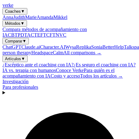
verke
Coaches
▼
Anna
Judith
Marie
Amanda
Mikkel
Métodos
▼
Compara métodos de acompañamiento con
IA
CBT
PDT
ACT
EFT
CFT
NVC
Comparar
▼
ChatGPT
Claude.ai
Character.AI
Wysa
Replika
Sonia
BetterHelp
Talkspa
person therapy
Headspace
Calm
All comparisons →
Artículos
▼
¿Escéptico ante el coaching con IA?
¿Es seguro el coaching con IA?
IA vs. terapia con humanos
Conoce Verke
Para quién es el
acompañamiento con IA
Costo y acceso
Todos los artículos →
Investigación
Para profesionales