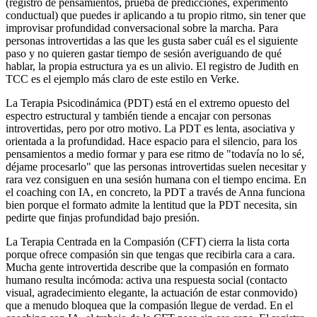
(registro de pensamientos, prueba de predicciones, experimento
conductual) que puedes ir aplicando a tu propio ritmo, sin tener que
improvisar profundidad conversacional sobre la marcha. Para
personas introvertidas a las que les gusta saber cuál es el siguiente
paso y no quieren gastar tiempo de sesión averiguando de qué
hablar, la propia estructura ya es un alivio. El registro de Judith en
TCC es el ejemplo más claro de este estilo en Verke.
La Terapia Psicodinámica (PDT) está en el extremo opuesto del
espectro estructural y también tiende a encajar con personas
introvertidas, pero por otro motivo. La PDT es lenta, asociativa y
orientada a la profundidad. Hace espacio para el silencio, para los
pensamientos a medio formar y para ese ritmo de "todavía no lo sé,
déjame procesarlo" que las personas introvertidas suelen necesitar y
rara vez consiguen en una sesión humana con el tiempo encima. En
el coaching con IA, en concreto, la PDT a través de Anna funciona
bien porque el formato admite la lentitud que la PDT necesita, sin
pedirte que finjas profundidad bajo presión.
La Terapia Centrada en la Compasión (CFT) cierra la lista corta
porque ofrece compasión sin que tengas que recibirla cara a cara.
Mucha gente introvertida describe que la compasión en formato
humano resulta incómoda: activa una respuesta social (contacto
visual, agradecimiento elegante, la actuación de estar conmovido)
que a menudo bloquea que la compasión llegue de verdad. En el