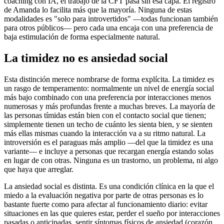
coaching con IA, el trabajo de la CFT pasa sin esa capa. El registro
de Amanda lo facilita más que la mayoría. Ninguna de estas
modalidades es "solo para introvertidos" —todas funcionan también
para otros públicos— pero cada una encaja con una preferencia de
baja estimulación de forma especialmente natural.
La timidez no es ansiedad social
Esta distinción merece nombrarse de forma explícita. La timidez es
un rasgo de temperamento: normalmente un nivel de energía social
más bajo combinado con una preferencia por interacciones menos
numerosas y más profundas frente a muchas breves. La mayoría de
las personas tímidas están bien con el contacto social que tienen;
simplemente tienen un techo de cuánto les sienta bien, y se sienten
más ellas mismas cuando la interacción va a su ritmo natural. La
introversión es el paraguas más amplio —del que la timidez es una
variante— e incluye a personas que recargan energía estando solas
en lugar de con otras. Ninguna es un trastorno, un problema, ni algo
que haya que arreglar.
La ansiedad social es distinta. Es una condición clínica en la que el
miedo a la evaluación negativa por parte de otras personas es lo
bastante fuerte como para afectar al funcionamiento diario: evitar
situaciones en las que quieres estar, perder el sueño por interacciones
pasadas o anticipadas, sentir síntomas físicos de ansiedad (corazón