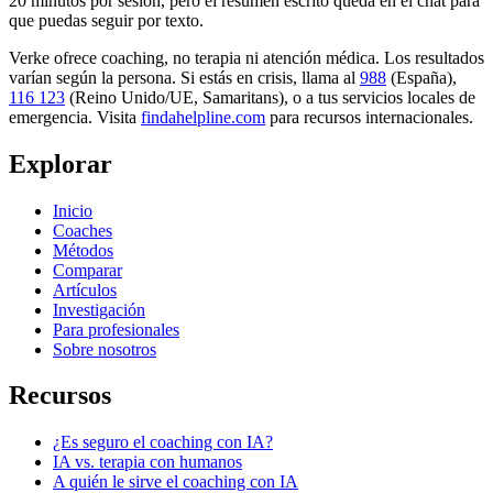
20 minutos por sesión, pero el resumen escrito queda en el chat para
que puedas seguir por texto.
Verke ofrece coaching, no terapia ni atención médica. Los resultados
varían según la persona. Si estás en crisis, llama al
988
(España),
116 123
(Reino Unido/UE, Samaritans),
o a tus servicios locales de
emergencia. Visita
findahelpline.com
para recursos internacionales.
Explorar
Inicio
Coaches
Métodos
Comparar
Artículos
Investigación
Para profesionales
Sobre nosotros
Recursos
¿Es seguro el coaching con IA?
IA vs. terapia con humanos
A quién le sirve el coaching con IA