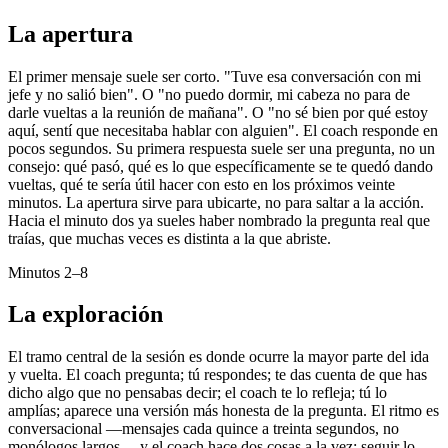
La apertura
El primer mensaje suele ser corto. "Tuve esa conversación con mi
jefe y no salió bien". O "no puedo dormir, mi cabeza no para de
darle vueltas a la reunión de mañana". O "no sé bien por qué estoy
aquí, sentí que necesitaba hablar con alguien". El coach responde en
pocos segundos. Su primera respuesta suele ser una pregunta, no un
consejo: qué pasó, qué es lo que específicamente se te quedó dando
vueltas, qué te sería útil hacer con esto en los próximos veinte
minutos. La apertura sirve para ubicarte, no para saltar a la acción.
Hacia el minuto dos ya sueles haber nombrado la pregunta real que
traías, que muchas veces es distinta a la que abriste.
Minutos 2–8
La exploración
El tramo central de la sesión es donde ocurre la mayor parte del ida
y vuelta. El coach pregunta; tú respondes; te das cuenta de que has
dicho algo que no pensabas decir; el coach te lo refleja; tú lo
amplías; aparece una versión más honesta de la pregunta. El ritmo es
conversacional —mensajes cada quince a treinta segundos, no
monólogos largos— y el coach hace dos cosas a la vez: seguir lo