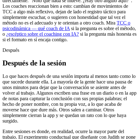
directamente. "Noto que nada se mueve. ¿Hay otro ángulo aquí?".
Los coaches reaccionan bien a esto: cambian de movimientos de
TCC a algo más reflexivo, dejan de lado el registro táctico para
simplemente escuchar, o sugieren con honestidad que tal vez el
método no es el adecuado y te orientan a otro coach. Mira
TCC o
psicodinámica — qué coach de IA
si la pregunta es sobre el método,
o
¿escéptico sobre el coaching con IA?
si la pregunta más honesta es
si el formato en sí encaja contigo.
Después
Después de la sesión
Lo que haces después de una sesión importa al menos tanto como lo
que sucede durante ella. La mayoría de la gente hace una pausa de
unos minutos para dejar que la conversación se asiente antes de
volver al trabajo. Algunos escriben una frase en un diario o en la app
de notas para capturar la conclusión con sus propias palabras; el
hecho de poner nombre, con tu propia voz, a lo que acaba de
moverse hace que dure más. Otros salen a caminar. Otros
simplemente cierran la app y se quedan un rato con lo que haya
surgido.
Entre sesiones es donde, en realidad, ocurre la mayor parte del
trabajo. El experimento conductual que diseñaste con Judith se pone