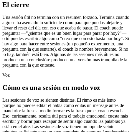
El cierre
Una sesión útil no termina con un resumen forzado. Termina cuando
algo se ha asentado lo suficiente como para que puedas alejarte y
llevar el resto del día con eso que acaba de pasar. El coach puede
preguntar —"¿sientes que es un buen lugar para parar por hoy?"—
o tú puedes escribir algo como "creo que con esto basta por hoy". Si
hay algo para hacer entre sesiones (un pequeño experimento, una
pregunta con la que sentarte), el coach lo nombra brevemente. Si no
lo hay, también está bien. Algunas de las sesiones más útiles no
producen una conclusión: producen una versión más tranquila de la
pregunta con la que entraste.
Voz
Cómo es una sesión en modo voz
Las sesiones de voz se sienten distintas. El ritmo es más lento
porque no puedes editar el habla como editas un mensaje antes de
mandarlo: la frase a medio formar es la frase que el coach escucha.
Eso, curiosamente, resulta útil para el trabajo emocional: cuesta más
escribir-y-borrar para escapar de sentir algo cuando las palabras ya
están en el aire. Las sesiones de voz tienen un tope de veinte
minutos, suficiente para un arco completo de apertura / exploración /