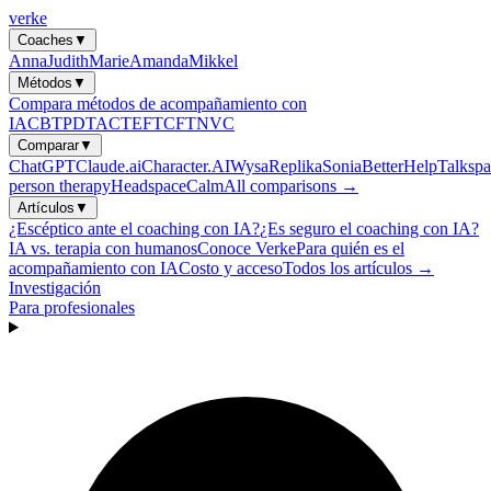
verke
Coaches
▼
Anna
Judith
Marie
Amanda
Mikkel
Métodos
▼
Compara métodos de acompañamiento con
IA
CBT
PDT
ACT
EFT
CFT
NVC
Comparar
▼
ChatGPT
Claude.ai
Character.AI
Wysa
Replika
Sonia
BetterHelp
Talkspa
person therapy
Headspace
Calm
All comparisons →
Artículos
▼
¿Escéptico ante el coaching con IA?
¿Es seguro el coaching con IA?
IA vs. terapia con humanos
Conoce Verke
Para quién es el
acompañamiento con IA
Costo y acceso
Todos los artículos →
Investigación
Para profesionales