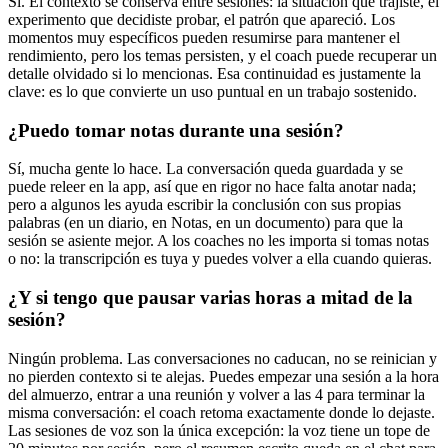
Sí. El contexto se conserva entre sesiones: la situación que trajiste, el
experimento que decidiste probar, el patrón que apareció. Los
momentos muy específicos pueden resumirse para mantener el
rendimiento, pero los temas persisten, y el coach puede recuperar un
detalle olvidado si lo mencionas. Esa continuidad es justamente la
clave: es lo que convierte un uso puntual en un trabajo sostenido.
¿Puedo tomar notas durante una sesión?
Sí, mucha gente lo hace. La conversación queda guardada y se
puede releer en la app, así que en rigor no hace falta anotar nada;
pero a algunos les ayuda escribir la conclusión con sus propias
palabras (en un diario, en Notas, en un documento) para que la
sesión se asiente mejor. A los coaches no les importa si tomas notas
o no: la transcripción es tuya y puedes volver a ella cuando quieras.
¿Y si tengo que pausar varias horas a mitad de la
sesión?
Ningún problema. Las conversaciones no caducan, no se reinician y
no pierden contexto si te alejas. Puedes empezar una sesión a la hora
del almuerzo, entrar a una reunión y volver a las 4 para terminar la
misma conversación: el coach retoma exactamente donde lo dejaste.
Las sesiones de voz son la única excepción: la voz tiene un tope de