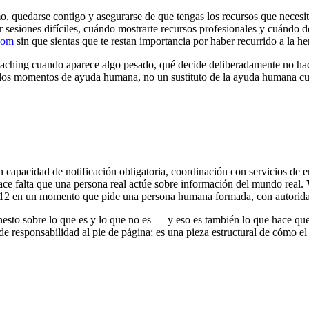
mo, quedarse contigo y asegurarse de que tengas los recursos que neces
ar sesiones difíciles, cuándo mostrarte recursos profesionales y cuándo d
.com
sin que sientas que te restan importancia por haber recurrido a la he
 coaching cuando aparece algo pesado, qué decide deliberadamente no ha
e los momentos de ayuda humana, no un sustituto de la ayuda humana cua
n capacidad de notificación obligatoria, coordinación con servicios de 
ce falta que una persona real actúe sobre información del mundo real.
al 112 en un momento que pide una persona humana formada, con autorida
nesto sobre lo que es y lo que no es — y eso es también lo que hace que 
go de responsabilidad al pie de página; es una pieza estructural de cómo 