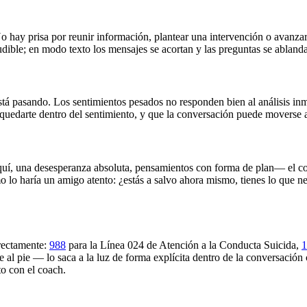
o hay prisa por reunir información, plantear una intervención o avanzar
udible; en modo texto los mensajes se acortan y las preguntas se abland
 está pasando. Los sentimientos pesados no responden bien al análisis i
n quedarte dentro del sentimiento, y que la conversación puede moverse 
uí, una desesperanza absoluta, pensamientos con forma de plan— el coa
omo lo haría un amigo atento: ¿estás a salvo ahora mismo, tienes lo que n
irectamente:
988
para la Línea 024 de Atención a la Conducta Suicida,
1
 al pie — lo saca a la luz de forma explícita dentro de la conversación 
to con el coach.