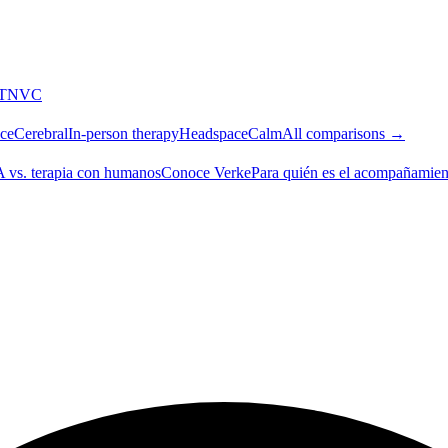
T
NVC
ce
Cerebral
In-person therapy
Headspace
Calm
All comparisons →
A vs. terapia con humanos
Conoce Verke
Para quién es el acompañamien