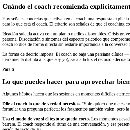
Cuándo el coach recomienda explícitament
Hay señales concretas que activan en el coach una respuesta explícita 
para lo que está el coach. El criterio son señales de que el coaching 
Ideación suicida activa con un plan o medios disponibles. Crisis grav
persona. Disociación o síntomas del espectro psicótico que compromet
coach lo dice de forma directa sin restarle importancia a la conversació
La forma de decirlo importa. El coach no baja una persiana clínica — 
herramienta distinta a la que soy yo), saca a la luz el recurso adecu
Para ti
Lo que puedes hacer para aprovechar bie
Algunos hábitos hacen que las sesiones en momentos difíciles aterric
Dile al coach lo que de verdad necesitas.
"Solo quiero que me escuc
formular una pregunta perfecta; los fragmentos también valen, pero la
Usa el modo de voz si el texto se queda corto.
Los momentos pesados 
barrera. El coach responde al ritmo de una conversación, y esa presen
sesión de texto de 30.