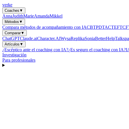
verke
Coaches
▼
Anna
Judith
Marie
Amanda
Mikkel
Métodos
▼
Compara métodos de acompañamiento con IA
CBT
PDT
ACT
EFT
CF
Comparar
▼
ChatGPT
Claude.ai
Character.AI
Wysa
Replika
Sonia
BetterHelp
Talkspa
Artículos
▼
¿Escéptico ante el coaching con IA?
¿Es seguro el coaching con IA?
I
Investigación
Para profesionales