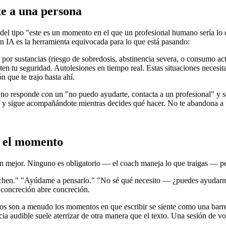
e a una persona
del tipo "este es un momento en el que un profesional humano sería lo co
con IA es la herramienta equivocada para lo que está pasando:
e por sustancias (riesgo de sobredosis, abstinencia severa, o consumo a
en tu seguridad. Autolesiones en tiempo real. Estas situaciones necesit
n que te trajo hasta ahí.
no responde con un "no puedo ayudarte, contacta a un profesional" y se 
ado y sigue acompañándote mientras decides qué hacer. No te abandona a u
n el momento
en mejor. Ninguno es obligatorio — el coach maneja lo que traigas — pe
hen." "Ayúdame a pensarlo." "No sé qué necesito — ¿puedes ayudarme a 
 concreción abre concreción.
son a menudo los momentos en que escribir se siente como una barrera 
cia audible suele aterrizar de otra manera que el texto. Una sesión de v