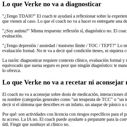
Lo que Verke no va a diagnosticar
"¿Tengo TDAH?" El coach te ayudará a reflexionar sobre la experiencia
que vienen al caso. Lo que el coach no va a hacer es entregarte una d
"¿Soy autista?" Misma respuesta: reflexión sí, diagnóstico no. El coac
evaluación.
"¿Tengo depresión / ansiedad / trastorno límite / TOC / TEPT?" Lo mi
evaluación formal. No te va a decir qué condición tienes, ni siquiera
La razón: diagnosticar requiere contexto clínico, evaluación formal y
equivocado que suena seguro es peor que ningún diagnóstico: te manda
lo ofrezca.
Lo que Verke no va a recetar ni aconseja
El coach no va a aconsejar sobre dosis de medicación, interacciones
su nombre (categorías generales como "un terapeuta de TCC" o "un tera
decir si el síntoma que describes es un infarto, un ataque de pánico u o
Por qué: son actividades con licencia con riesgos específicos para el p
tu acceso. La IA no. El coach puede ayudarte a prepararte para la con
útil. Fingir que sustituye al clínico no.