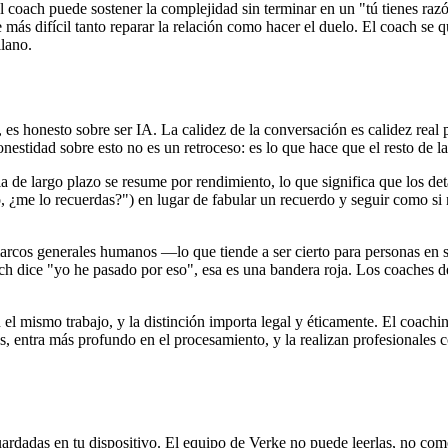
coach puede sostener la complejidad sin terminar en un "tú tienes razón
ace más difícil tanto reparar la relación como hacer el duelo. El coach s
llano.
 es honesto sobre ser IA. La calidez de la conversación es calidez real
estidad sobre esto no es un retroceso: es lo que hace que el resto de la
 de largo plazo se resume por rendimiento, lo que significa que los de
o, ¿me lo recuerdas?") en lugar de fabular un recuerdo y seguir como si
marcos generales humanos —lo que tiende a ser cierto para personas en s
h dice "yo he pasado por eso", esa es una bandera roja. Los coaches de 
el mismo trabajo, y la distinción importa legal y éticamente. El coaching
cas, entra más profundo en el procesamiento, y la realizan profesionales 
ardadas en tu dispositivo. El equipo de Verke no puede leerlas, no com