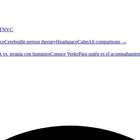
T
NVC
ce
Cerebral
In-person therapy
Headspace
Calm
All comparisons →
A vs. terapia con humanos
Conoce Verke
Para quién es el acompañamien