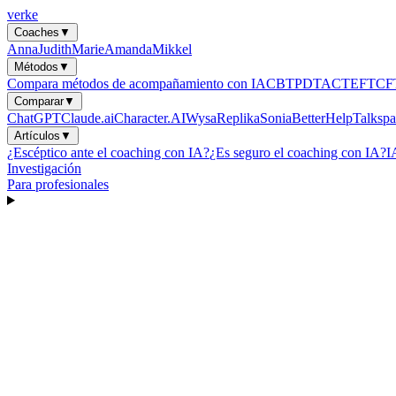
verke
Coaches
▼
Anna
Judith
Marie
Amanda
Mikkel
Métodos
▼
Compara métodos de acompañamiento con IA
CBT
PDT
ACT
EFT
CF
Comparar
▼
ChatGPT
Claude.ai
Character.AI
Wysa
Replika
Sonia
BetterHelp
Talkspa
Artículos
▼
¿Escéptico ante el coaching con IA?
¿Es seguro el coaching con IA?
I
Investigación
Para profesionales