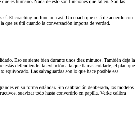
ge que es humano. Nada de esto son funciones que falten. Son las
ás sí. El coaching no funciona así. Un coach que está de acuerdo con
 la que es útil cuando la conversación importa de verdad.
lidado. Eso se siente bien durante unos diez minutos. También deja la
e estás defendiendo, la evitación a la que llamas cuidarte, el plan que
iento equivocado. Las salvaguardas son lo que hace posible esa
andes en su forma estándar. Sin calibración deliberada, los modelos
ctivos, suavizar todo hasta convertirlo en papilla. Verke calibra