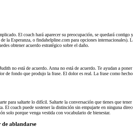
 implicado. El coach hará aparecer su preocupación, se quedará contigo 
e la Esperanza, o findahelpline.com para opciones internacionales). Lo 
uedes obtener acuerdo estratégico sobre el daño.
Judith no está de acuerdo. Anna no está de acuerdo. Te ayudan a poner 
or de fondo que produjo la frase. El dolor es real. La frase como hech
rte para saltarte lo difícil. Saltarte la conversación que tienes que tene
a. El coach puede sostener la distinción sin empujarte en ninguna direc
ación solo porque venga vestida con vocabulario de bienestar.
r de ablandarse