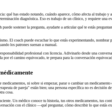
: qué has estado notando, cuándo aparece, cómo afecta al trabajo y a tu
eterminación diagnóstica. Eso es trabajo de un clínico, y requiere una 
h puede sostener la pregunta, ayudarte a articular qué te estás pregunta
smo. El coach puede escuchar lo que estás experimentando, nombrar pat
 cuando los patrones suenan a manual.
 responsabilidad profesional con licencia. Adivinarlo desde una convers
 por el camino equivocado, te prepara para la conversación equivocada,
r médicamente
 de medicamentos, ni sobre si empezar, parar o cambiar un medicamento
peuta de pareja" están bien; una persona específica no es decisión del 
tra cosa.
aciente. Un médico conoce tu historia, tus otros medicamentos, tus contra
versación con el clínico —qué preguntar, cómo describir lo que estás exp