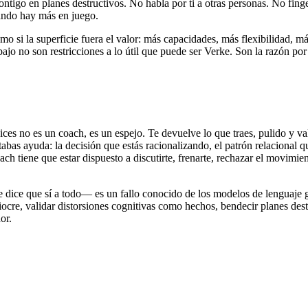
contigo en planes destructivos. No habla por ti a otras personas. No fin
uando hay más en juego.
mo si la superficie fuera el valor: más capacidades, más flexibilidad, m
ajo no son restricciones a lo útil que puede ser Verke. Son la razón por
ces no es un coach, es un espejo. Te devuelve lo que traes, pulido y va
bas ayuda: la decisión que estás racionalizando, el patrón relacional qu
oach tiene que estar dispuesto a discutirte, frenarte, rechazar el movim
dice que sí a todo— es un fallo conocido de los modelos de lenguaje gr
cre, validar distorsiones cognitivas como hechos, bendecir planes destru
or.