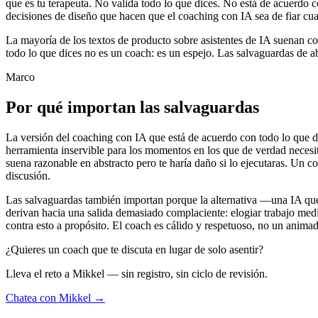
que es tu terapeuta. No valida todo lo que dices. No está de acuerdo 
decisiones de diseño que hacen que el coaching con IA sea de fiar c
La mayoría de los textos de producto sobre asistentes de IA suenan co
todo lo que dices no es un coach: es un espejo. Las salvaguardas de ab
Marco
Por qué importan las salvaguardas
La versión del coaching con IA que está de acuerdo con todo lo que di
herramienta inservible para los momentos en los que de verdad necesita
suena razonable en abstracto pero te haría daño si lo ejecutaras. Un c
discusión.
Las salvaguardas también importan porque la alternativa —una IA que 
derivan hacia una salida demasiado complaciente: elogiar trabajo medio
contra esto a propósito. El coach es cálido y respetuoso, no un animad
¿Quieres un coach que te discuta en lugar de solo asentir?
Lleva el reto a Mikkel — sin registro, sin ciclo de revisión.
Chatea con Mikkel →