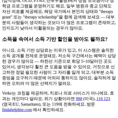
(섭식장애, OCD, PTSD, 산후우울증)에서 상담 보조금이나 장
학금 프로그램을 운영하기도 해요. 일부 병원과 종교 단체도
자선 의료를 제공해요. 해당 국가에서 본인의 상태와 "therapy
grant" 또는 "therapy scholarship"을 함께 검색해 보세요 — 대부
분의 사람들이 생각하는 것보다 더 많은 프로그램이 존재하고,
인지도가 낮아서 미활용되는 경우가 많아요.
소득을 속여서 소득 기반 할인을 받아도 될까요?
아니요. 소득 기반 상담료는 이유가 있고, 이 시스템은 솔직한
소득 공개를 전제로 운영돼요. 저소득 구간에서는 혜택이 상당
한 경우가 많아요 — 하한선 기준으로 회당 5~10달러인 곳도
있어서, 생각보다 훨씬 큰 도움을 받을 수 있어요. 거짓으로 신
고하면 정말 필요한 사람이 그 자리를 잃게 되고, 대부분 소득
증빙을 요구하기 때문에 어차피 통하지도 않아요. 솔직하게 말
하면 오히려 더 많은 선택지가 열려요.
Verke는 코칭을 제공하며, 치료나 의료 서비스가 아니에요. 효
과는 개인마다 달라요. 위기 상황이라면
988
(미국),
116 123
(영국/EU, Samaritans),
또는 119에 전화하세요. 방문
findahelpline.com
에서 확인하세요.