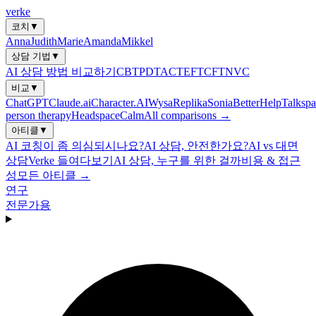
verke
코치
▼
Anna
Judith
Marie
Amanda
Mikkel
상담 기법
▼
AI 상담 방법 비교하기
CBT
PDT
ACT
EFT
CFT
NVC
비교
▼
ChatGPT
Claude.ai
Character.AI
Wysa
Replika
Sonia
BetterHelp
Talkspa
person therapy
Headspace
Calm
All comparisons →
아티클
▼
AI 코칭이 좀 의심되시나요?
AI 상담, 안전한가요?
AI vs 대면
상담
Verke 들여다보기
AI 상담, 누구를 위한 걸까
비용 & 접근
성
모든 아티클 →
연구
전문가용