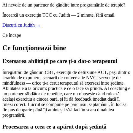
Ai nevoie de un partener de gândire între programările de terapie?
Încearcă un exercițiu TCC cu Judith — 2 minute, fără email.
Discută cu Judith →
Ce încape
Ce funcționează bine
Exersarea abilității pe care ți-a dat-o terapeutul
Înregistrări de gânduri CBT, exerciții de defuziune ACT, pași dintr-o
ierarhie de expunere, scenarii de conversație NVC, secvențe de
mindfulness — orice ți-a cerut terapeutul să exersezi între ședințe.
Abilitatea e a ta oricum; practica e ce o face să prindă. AI coaching e
un partener răbdător de repetiție, care nu obosește când rulează
același exercițiu a cincea oară, și îți dă feedback imediat dacă îl
rulezi corect. Lucrul se compune pe parcursul săptămânii, în loc să
fie pus deoparte până îți amintești să-l faci în seara dinaintea
programării.
Procesarea a ceea ce a apărut după ședință