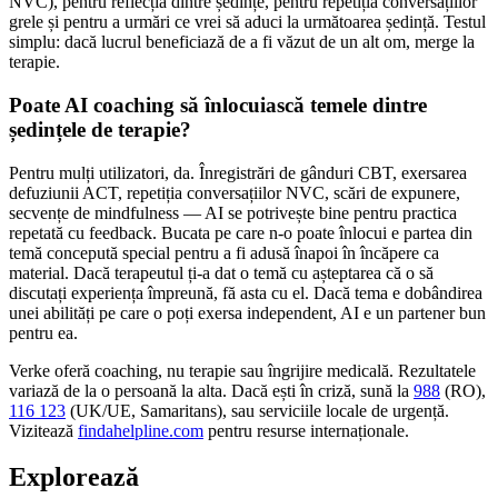
NVC), pentru reflecția dintre ședințe, pentru repetiția conversațiilor
grele și pentru a urmări ce vrei să aduci la următoarea ședință. Testul
simplu: dacă lucrul beneficiază de a fi văzut de un alt om, merge la
terapie.
Poate AI coaching să înlocuiască temele dintre
ședințele de terapie?
Pentru mulți utilizatori, da. Înregistrări de gânduri CBT, exersarea
defuziunii ACT, repetiția conversațiilor NVC, scări de expunere,
secvențe de mindfulness — AI se potrivește bine pentru practica
repetată cu feedback. Bucata pe care n-o poate înlocui e partea din
temă concepută special pentru a fi adusă înapoi în încăpere ca
material. Dacă terapeutul ți-a dat o temă cu așteptarea că o să
discutați experiența împreună, fă asta cu el. Dacă tema e dobândirea
unei abilități pe care o poți exersa independent, AI e un partener bun
pentru ea.
Verke oferă coaching, nu terapie sau îngrijire medicală. Rezultatele
variază de la o persoană la alta. Dacă ești în criză, sună la
988
(RO),
116 123
(UK/UE, Samaritans),
sau serviciile locale de urgență.
Vizitează
findahelpline.com
pentru resurse internaționale.
Explorează