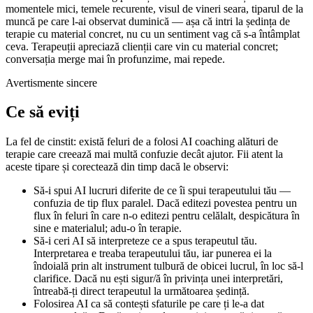
momentele mici, temele recurente, visul de vineri seara, tiparul de la
muncă pe care l-ai observat duminică — așa că intri la ședința de
terapie cu material concret, nu cu un sentiment vag că s-a întâmplat
ceva. Terapeuții apreciază clienții care vin cu material concret;
conversația merge mai în profunzime, mai repede.
Avertismente sincere
Ce să eviți
La fel de cinstit: există feluri de a folosi AI coaching alături de
terapie care creează mai multă confuzie decât ajutor. Fii atent la
aceste tipare și corectează din timp dacă le observi:
Să-i spui AI lucruri diferite de ce îi spui terapeutului tău —
confuzia de tip flux paralel. Dacă editezi povestea pentru un
flux în feluri în care n-o editezi pentru celălalt, despicătura în
sine e materialul; adu-o în terapie.
Să-i ceri AI să interpreteze ce a spus terapeutul tău.
Interpretarea e treaba terapeutului tău, iar punerea ei la
îndoială prin alt instrument tulbură de obicei lucrul, în loc să-l
clarifice. Dacă nu ești sigur/ă în privința unei interpretări,
întreabă-ți direct terapeutul la următoarea ședință.
Folosirea AI ca să contești sfaturile pe care ți le-a dat