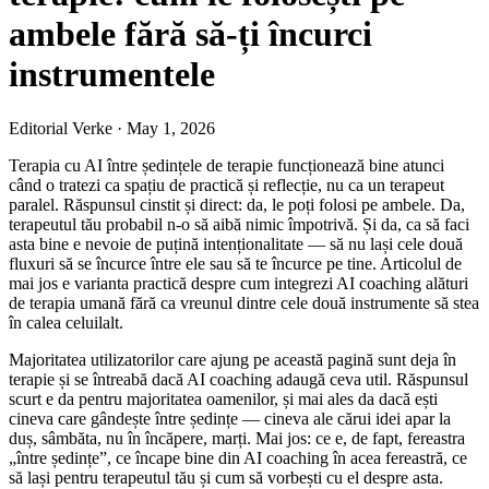
ambele fără să-ți încurci
instrumentele
Editorial Verke
·
May 1, 2026
Terapia cu AI între ședințele de terapie funcționează bine atunci
când o tratezi ca spațiu de practică și reflecție, nu ca un terapeut
paralel. Răspunsul cinstit și direct: da, le poți folosi pe ambele. Da,
terapeutul tău probabil n-o să aibă nimic împotrivă. Și da, ca să faci
asta bine e nevoie de puțină intenționalitate — să nu lași cele două
fluxuri să se încurce între ele sau să te încurce pe tine. Articolul de
mai jos e varianta practică despre cum integrezi AI coaching alături
de terapia umană fără ca vreunul dintre cele două instrumente să stea
în calea celuilalt.
Majoritatea utilizatorilor care ajung pe această pagină sunt deja în
terapie și se întreabă dacă AI coaching adaugă ceva util. Răspunsul
scurt e da pentru majoritatea oamenilor, și mai ales da dacă ești
cineva care gândește între ședințe — cineva ale cărui idei apar la
duș, sâmbăta, nu în încăpere, marți. Mai jos: ce e, de fapt, fereastra
„între ședințe”, ce încape bine din AI coaching în acea fereastră, ce
să lași pentru terapeutul tău și cum să vorbești cu el despre asta.