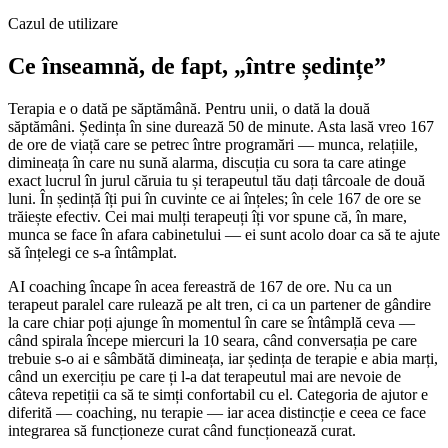
Cazul de utilizare
Ce înseamnă, de fapt, „între ședințe”
Terapia e o dată pe săptămână. Pentru unii, o dată la două
săptămâni. Ședința în sine durează 50 de minute. Asta lasă vreo 167
de ore de viață care se petrec între programări — munca, relațiile,
dimineața în care nu sună alarma, discuția cu sora ta care atinge
exact lucrul în jurul căruia tu și terapeutul tău dați târcoale de două
luni. În ședință îți pui în cuvinte ce ai înțeles; în cele 167 de ore se
trăiește efectiv. Cei mai mulți terapeuți îți vor spune că, în mare,
munca se face în afara cabinetului — ei sunt acolo doar ca să te ajute
să înțelegi ce s-a întâmplat.
AI coaching încape în acea fereastră de 167 de ore. Nu ca un
terapeut paralel care rulează pe alt tren, ci ca un partener de gândire
la care chiar poți ajunge în momentul în care se întâmplă ceva —
când spirala începe miercuri la 10 seara, când conversația pe care
trebuie s-o ai e sâmbătă dimineața, iar ședința de terapie e abia marți,
când un exercițiu pe care ți l-a dat terapeutul mai are nevoie de
câteva repetiții ca să te simți confortabil cu el. Categoria de ajutor e
diferită — coaching, nu terapie — iar acea distincție e ceea ce face
integrarea să funcționeze curat când funcționează curat.