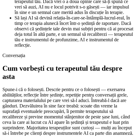
terapeutul tău. Dacă vrei o a doua opinie care să-ți spună ce
vrei să auzi, AI nu e locul potrivit s-o găsești — iar impulsul
în sine e un semnal care merită adus în discuție în terapie.
Să lași AI să devină relația-în-care-se-întâmplă-lucrul-real, în
timp ce terapia alunecă încet într-o ședință de raportare. Dacă
observi că ședințele tale devin mai subțiri pentru că ai procesat
deja totul în altă parte, e un semnal să recalibrezi — terapeutul
tău e instrumentul de profunzime, AI e instrumentul de
reflecție.
Conversația
Cum vorbești cu terapeutul tău despre
asta
Spune-i că o folosești. Descrie pentru ce o folosești — exersarea
abilităților, reflecție între ședințe, repetiție pentru conversații grele,
capturarea materialului pe care vrei să-l aduci. Întreabă-l dacă are
gânduri. Dezvăluirea în sine face treabă: scoate din vreme la
suprafață eventualele preocupări, îi permite terapeutului să
recalibreze și previne momentul stânjenitor de peste șase luni, când
ceva la care ai lucrat cu AI apare în ședință și terapeutul e luat prin
surprindere. Majoritatea terapeuților sunt curioși — mulți au început
să-i întrebe pe clienți despre instrumentele AI ca parte din anamneză.