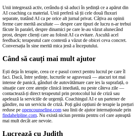
Unii integrează activ, cerându-ți să aduci în ședință ce a apărut din
AI coaching ca material. Unii preferă să ții cele două fluxuri
separate, tratând AI ca pe orice alt jurnal privat. Câțiva au opinii
ferme care merită ascultate — despre care tipuri de lucru n-ar trebui
făcute în paralel, despre dinamici pe care le-au văzut alunecând
prost, despre clienți care au folosit AI ca evitare. Ascultă acel
feedback; terapeutul care contestă a văzut de obicei ceva concret.
Conversația în sine merită mica jenă a începutului.
Când să cauți mai mult ajutor
Ești deja în terapie, ceea ce e pasul corect pentru lucrul pe care îl
faci. Dacă, între ședințe, lucrurile se agravează — atacuri tot mai
intense de panică, gânduri de autovătămare care ies la suprafață, o
situație care cere atenție clinică imediată, nu peste câteva zile —
contactează-ți direct terapeutul prin protocolul lui de criză sau
apelează la serviciile de urgență. Coachingul AI e un partener de
gândire, nu un serviciu de criză. Poți găsi opțiuni de terapie la prețuri
reduse pe
opencounseling.com
sau linii de ajutor internaționale prin
findahelpline.com
. Nu există niciun premiu pentru cel care așteaptă
mai mult decât are nevoie.
Lucrează cu Judith