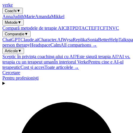
verke
Coachi
▼
Anna
Judith
Marie
Amanda
Mikkel
Metode
▼
Compară metodele de terapie AI
CBT
PDT
ACT
EFT
CFT
NVC
Comparație
▼
ChatGPT
Claude.ai
Character.AI
Wysa
Replika
Sonia
BetterHelp
Talkspa
person therapy
Headspace
Calm
All comparisons →
Articole
▼
Sceptic în privința coaching-ului cu AI?
Este sigură terapia AI?
AI vs.
terapia cu un terapeut uman
În interiorul Verke
Pentru cine e AI-ul
terapeutic
Cost și acces
Toate articolele →
Cercetare
Pentru profesioniști