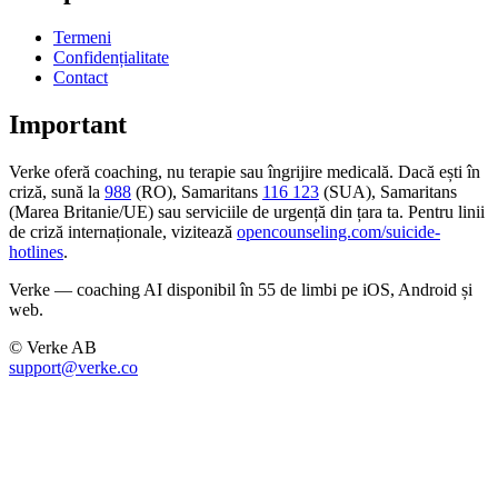
Termeni
Confidențialitate
Contact
Important
Verke oferă coaching, nu terapie sau îngrijire medicală. Dacă ești în
criză, sună la
988
(RO), Samaritans
116 123
(SUA), Samaritans
(Marea Britanie/UE) sau serviciile de urgență din țara ta. Pentru linii
de criză internaționale, vizitează
opencounseling.com/suicide-
hotlines
.
Verke — coaching AI disponibil în 55 de limbi pe iOS, Android și
web.
© Verke AB
support@verke.co