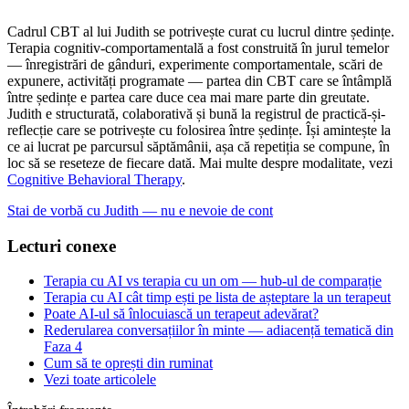
Cadrul CBT al lui Judith se potrivește curat cu lucrul dintre ședințe.
Terapia cognitiv-comportamentală a fost construită în jurul temelor
— înregistrări de gânduri, experimente comportamentale, scări de
expunere, activități programate — partea din CBT care se întâmplă
între ședințe e partea care duce cea mai mare parte din greutate.
Judith e structurată, colaborativă și bună la registrul de practică-și-
reflecție care se potrivește cu folosirea între ședințe. Își amintește la
ce ai lucrat pe parcursul săptămânii, așa că repetiția se compune, în
loc să se reseteze de fiecare dată. Mai multe despre modalitate, vezi
Cognitive Behavioral Therapy
.
Stai de vorbă cu Judith — nu e nevoie de cont
Lecturi conexe
Terapia cu AI vs terapia cu un om — hub-ul de comparație
Terapia cu AI cât timp ești pe lista de așteptare la un terapeut
Poate AI-ul să înlocuiască un terapeut adevărat?
Rederularea conversațiilor în minte — adiacență tematică din
Faza 4
Cum să te oprești din ruminat
Vezi toate articolele