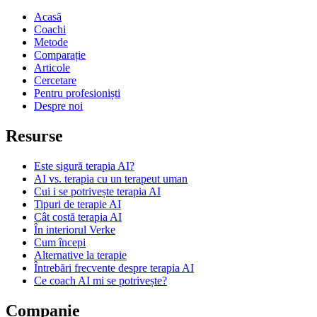
Acasă
Coachi
Metode
Comparație
Articole
Cercetare
Pentru profesioniști
Despre noi
Resurse
Este sigură terapia AI?
AI vs. terapia cu un terapeut uman
Cui i se potrivește terapia AI
Tipuri de terapie AI
Cât costă terapia AI
În interiorul Verke
Cum începi
Alternative la terapie
Întrebări frecvente despre terapia AI
Ce coach AI mi se potrivește?
Companie