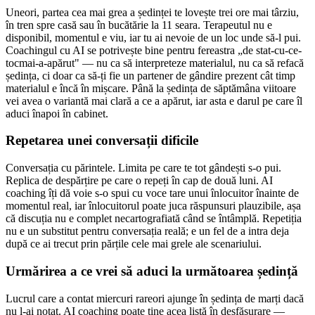
Uneori, partea cea mai grea a ședinței te lovește trei ore mai târziu,
în tren spre casă sau în bucătărie la 11 seara. Terapeutul nu e
disponibil, momentul e viu, iar tu ai nevoie de un loc unde să-l pui.
Coachingul cu AI se potrivește bine pentru fereastra „de stat-cu-ce-
tocmai-a-apărut" — nu ca să interpreteze materialul, nu ca să refacă
ședința, ci doar ca să-ți fie un partener de gândire prezent cât timp
materialul e încă în mișcare. Până la ședința de săptămâna viitoare
vei avea o variantă mai clară a ce a apărut, iar asta e darul pe care îl
aduci înapoi în cabinet.
Repetarea unei conversații dificile
Conversația cu părintele. Limita pe care te tot gândești s-o pui.
Replica de despărțire pe care o repeți în cap de două luni. AI
coaching îți dă voie s-o spui cu voce tare unui înlocuitor înainte de
momentul real, iar înlocuitorul poate juca răspunsuri plauzibile, așa
că discuția nu e complet necartografiată când se întâmplă. Repetiția
nu e un substitut pentru conversația reală; e un fel de a intra deja
după ce ai trecut prin părțile cele mai grele ale scenariului.
Urmărirea a ce vrei să aduci la următoarea ședință
Lucrul care a contat miercuri rareori ajunge în ședința de marți dacă
nu l-ai notat. AI coaching poate ține acea listă în desfășurare —