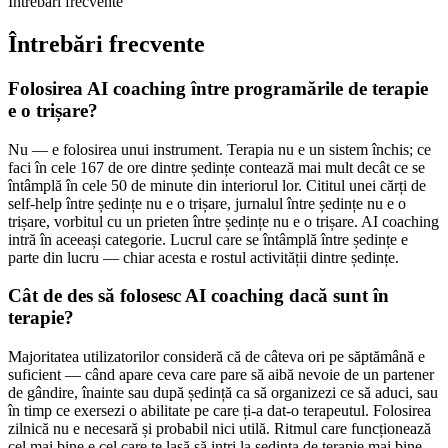
Întrebări frecvente
Întrebări frecvente
Folosirea AI coaching între programările de terapie
e o trișare?
Nu — e folosirea unui instrument. Terapia nu e un sistem închis; ce
faci în cele 167 de ore dintre ședințe contează mai mult decât ce se
întâmplă în cele 50 de minute din interiorul lor. Cititul unei cărți de
self-help între ședințe nu e o trișare, jurnalul între ședințe nu e o
trișare, vorbitul cu un prieten între ședințe nu e o trișare. AI coaching
intră în aceeași categorie. Lucrul care se întâmplă între ședințe e
parte din lucru — chiar acesta e rostul activității dintre ședințe.
Cât de des să folosesc AI coaching dacă sunt în
terapie?
Majoritatea utilizatorilor consideră că de câteva ori pe săptămână e
suficient — când apare ceva care pare să aibă nevoie de un partener
de gândire, înainte sau după ședință ca să organizezi ce să aduci, sau
în timp ce exersezi o abilitate pe care ți-a dat-o terapeutul. Folosirea
zilnică nu e necesară și probabil nici utilă. Ritmul care funcționează
cel mai bine e cel care te lasă să intri la ședința de terapie mai bine