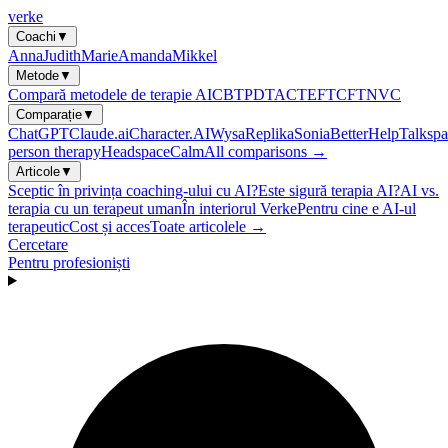
verke
Coachi
▼
Anna
Judith
Marie
Amanda
Mikkel
Metode
▼
Compară metodele de terapie AI
CBT
PDT
ACT
EFT
CFT
NVC
Comparație
▼
ChatGPT
Claude.ai
Character.AI
Wysa
Replika
Sonia
BetterHelp
Talkspa
person therapy
Headspace
Calm
All comparisons →
Articole
▼
Sceptic în privința coaching-ului cu AI?
Este sigură terapia AI?
AI vs.
terapia cu un terapeut uman
În interiorul Verke
Pentru cine e AI-ul
terapeutic
Cost și acces
Toate articolele →
Cercetare
Pentru profesioniști