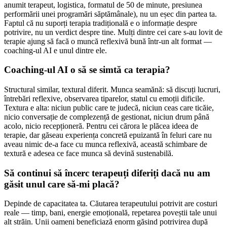
anumit terapeut, logistica, formatul de 50 de minute, presiunea
performării unei programări săptămânale), nu un eșec din partea ta.
Faptul că nu suporți terapia tradițională e o informație despre
potrivire, nu un verdict despre tine. Mulți dintre cei care s-au lovit de
terapie ajung să facă o muncă reflexivă bună într-un alt format —
coaching-ul AI e unul dintre ele.
Coaching-ul AI o să se simtă ca terapia?
Structural similar, textural diferit. Munca seamănă: să discuți lucruri,
întrebări reflexive, observarea tiparelor, statul cu emoții dificile.
Textura e alta: niciun public care te judecă, niciun ceas care ticăie,
nicio conversație de complezență de gestionat, niciun drum până
acolo, nicio recepționeră. Pentru cei cărora le plăcea ideea de
terapie, dar găseau experiența concretă epuizantă în feluri care nu
aveau nimic de-a face cu munca reflexivă, această schimbare de
textură e adesea ce face munca să devină sustenabilă.
Să continui să încerc terapeuți diferiți dacă nu am
găsit unul care să-mi placă?
Depinde de capacitatea ta. Căutarea terapeutului potrivit are costuri
reale — timp, bani, energie emoțională, repetarea poveștii tale unui
alt străin. Unii oameni beneficiază enorm găsind potrivirea după