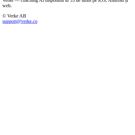
Verke — coaching AI disponibil în 55 de limbi pe iOS, Android și
web.
© Verke AB
support@verke.co