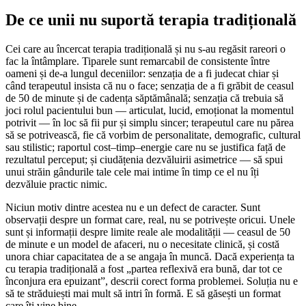
De ce unii nu suportă terapia tradițională
Cei care au încercat terapia tradițională și nu s-au regăsit rareori o
fac la întâmplare. Tiparele sunt remarcabil de consistente între
oameni și de-a lungul deceniilor: senzația de a fi judecat chiar și
când terapeutul insista că nu o face; senzația de a fi grăbit de ceasul
de 50 de minute și de cadența săptămânală; senzația că trebuia să
joci rolul pacientului bun — articulat, lucid, emoționat la momentul
potrivit — în loc să fii pur și simplu sincer; terapeutul care nu părea
să se potrivească, fie că vorbim de personalitate, demografic, cultural
sau stilistic; raportul cost–timp–energie care nu se justifica față de
rezultatul perceput; și ciudățenia dezvăluirii asimetrice — să spui
unui străin gândurile tale cele mai intime în timp ce el nu îți
dezvăluie practic nimic.
Niciun motiv dintre acestea nu e un defect de caracter. Sunt
observații despre un format care, real, nu se potrivește oricui. Unele
sunt și informații despre limite reale ale modalității — ceasul de 50
de minute e un model de afaceri, nu o necesitate clinică, și costă
unora chiar capacitatea de a se angaja în muncă. Dacă experiența ta
cu terapia tradițională a fost „partea reflexivă era bună, dar tot ce
înconjura era epuizant”, descrii corect forma problemei. Soluția nu e
să te străduiești mai mult să intri în formă. E să găsești un format
care îți vine bine.