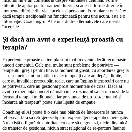
niciunul nu e un comentariu despre validitatea celuilalt. Forme
diferite de ajutor pentru oameni diferiți, și adesea forme diferite în
momente diferite din viața aceleiași persoane. Formularea onestă e:
dacă terapia tradițională nu funcționează pentru tine acum, asta e o
informație. Coaching-ul AI e una dintre alternativele care merită
încercate.
Și dacă am avut o experiență proastă cu
terapia?
Experiențele proaste cu terapia sunt mai frecvente decât recunoaște
uneori domeniul. Cele mai multe sunt probleme de potrivire —
terapeutul greșit pentru tine, la momentul greșit, cu abordarea greșită
— dar unele sunt prejudicii reale: terapeuți care au depășit limite,
care au invalidat preocupări reale, care au împins interpretări care nu
se potriveau, care au gestionat prost momentele de criză. Dacă ai
avut o experiență concret dăunătoare, e rezonabil să iei o pauză de la
formatul terapiei tradiționale, iar presiunea de tip „du-te înapoi și
încearcă alt terapeut” poate suna lipsită de empatie.
Coaching-ul AI poate fi o cale mai blândă de întoarcere la munca
reflexivă, fără să retrigereze tiparul experienței terapeutice nereușite.
Nu există o figură de autoritate cu care să negociezi, nicio dinamică
de transfer de gestionat, niciun strat relațional de re-parcurs înainte