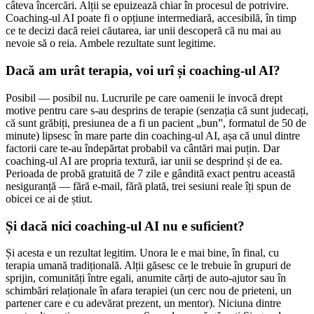
câteva încercări. Alții se epuizează chiar în procesul de potrivire.
Coaching-ul AI poate fi o opțiune intermediară, accesibilă, în timp
ce te decizi dacă reiei căutarea, iar unii descoperă că nu mai au
nevoie să o reia. Ambele rezultate sunt legitime.
Dacă am urât terapia, voi urî și coaching-ul AI?
Posibil — posibil nu. Lucrurile pe care oamenii le invocă drept
motive pentru care s-au desprins de terapie (senzația că sunt judecați,
că sunt grăbiți, presiunea de a fi un pacient „bun”, formatul de 50 de
minute) lipsesc în mare parte din coaching-ul AI, așa că unul dintre
factorii care te-au îndepărtat probabil va cântări mai puțin. Dar
coaching-ul AI are propria textură, iar unii se desprind și de ea.
Perioada de probă gratuită de 7 zile e gândită exact pentru această
nesiguranță — fără e-mail, fără plată, trei sesiuni reale îți spun de
obicei ce ai de știut.
Și dacă nici coaching-ul AI nu e suficient?
Și acesta e un rezultat legitim. Unora le e mai bine, în final, cu
terapia umană tradițională. Alții găsesc ce le trebuie în grupuri de
sprijin, comunități între egali, anumite cărți de auto-ajutor sau în
schimbări relaționale în afara terapiei (un cerc nou de prieteni, un
partener care e cu adevărat prezent, un mentor). Niciuna dintre