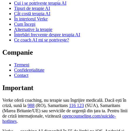
Cui i se potrivește terapia AI
Tipuri de terapie AI
Cât costă terapia AI
În interiorul Verke
Cum începi
Alternative la terapie
Întrebări frecvente despre terapia AI
Ce coach AI mi se potrivește?
Companie
Termeni
Confidențialitate
Contact
Important
Verke oferă coaching, nu terapie sau îngrijire medicală. Dacă ești în
criză, sună la
988
(RO), Samaritans
116 123
(SUA), Samaritans
(Marea Britanie/UE) sau serviciile de urgență din țara ta. Pentru linii
de criză internaționale, vizitează
opencounseling.com/suicide-
hotlines
.