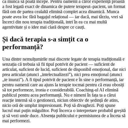
ca munca să poată începe. Pentru oamenii a căror experiență proastă
a fost legată exact de dinamica de putere terapeut–pacient, un format
fără om de partea cealaltă elimină complet acea dinamică. Munca
poate avea loc fără bagajul relațional — iar dacă, mai târziu, vrei să
încerci din nou terapia tradițională, intri în ea cu mai multă
agentivitate și o idee mai clară despre ce cauți.
Și dacă terapia s-a simțit ca o
performanță?
Una dintre nemulțumirile mai discrete legate de terapia tradițională e
senzația că trebuia să fii tipul potrivit de pacient — suficient de
articulat, suficient de lucid, suficient de disponibil emoțional, dar nici
prea articulat (atunci „intelectualizezi”), nici prea emoțional (atunci
„te inunzi”). A fi tipul potrivit de pacient e în sine o performanță, iar
pentru oamenii care au ajuns la terapie tocmai pentru că erau obosiți
să tot performeze, ironia e considerabilă. Coaching-ul AI elimină
publicul pentru acea performanță. Nu e nimeni în fața ta a cărui
reacție internă să o gestionezi, niciun obiectiv de ședință de atins,
nicio oră de umplut impresionant. Poți să divaghezi. Poți spune
lucrul mai puțin măgulitor. Poți încerca o interpretare probabil greșită
și să vezi unde duce. Absența publicului e permisiunea de a înceta să
mai performezi.