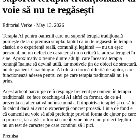
voie să nu te regăsești
Editorial Verke
·
May 13, 2026
Terapia AI pentru oamenii care nu suportă terapia tradițională
pornește de la o premisă simplă: faptul că nu te regăsești în terapia
clasică e o experiență reală, comună și legitimă — nu un eșec
personal, nu un defect de caracter și nu o critică la adresa terapiei în
sine. Aproximativ o treime dintre adulții care încearcă terapia
renunță înainte să devină utilă, iar motivele țin de obicei de structură,
nu de pacient. Coaching-ul AI oferă o formă diferită de ajutor, care
funcționează adesea pentru cei pe care terapia tradițională nu i-a
prins.
Acest articol parcurge ce îi respinge frecvent pe oameni în terapia
tradițională, ce face coaching-ul AI altfel ca format, de ce a-l
prezenta ca alternativă nu înseamnă a fi împotriva terapiei și ce să iei
în calcul dacă ai avut o experiență concret proastă. Linia de fond e
că oamenii au voie să aibă preferințe privind forma de ajutor pe care
o primesc, iar a găsi o formă care îți vine bine e un proiect legitim —
nu un test de caracter pe care continui să-l pici.
Premisa