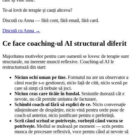
Te-ai lovit de terapie și cauți altceva?
Discută cu Anna — fără cont, fără email, fără card.
Discută cu Anna →
Ce face coaching-ul AI structural diferit
Majoritatea motivelor pentru care oamenii se lovesc de terapie sunt
structurale, nu inerente muncii reflexive. Coaching-ul AI le
restructurează din start:
Niciun ochi uman pe tine.
Formatul nu are un observator a
cărui reacție s-o gestionezi, nicio față de citit, nicio scenă pe
care să simți că trebuie să joci.
Niciun ceas care ticăie în fundal.
Sesiunile durează cât e
nevoie, nu cât permite unitatea de facturare.
Schimbi coach-ul fără să explici de ce.
Nicio conversație
stânjenitoare de despărțire, nicio vină pentru orele puse de
coach-ul anterior, nicio justificare pentru o preferință.
Scrii când scrisul se potrivește, vorbești când vocea se
potrivește.
Mediul se mulează pe moment — scris pentru
munca de procesare reflexivă, voce pentru când ai nevoie să