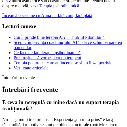
dezvăluirii asimetrice sau ceasul de 50 de minute. Pentru detalii
despre metodă, vezi
Terapia psihodinamică
.
Încearcă o sesiune cu Anna — fără cont, fără plată
Lecturi conexe
Cui îi prinde bine terapia AI? — hub-ul Pilonului 4
Sceptic în privința coaching-ului AI? Iată ce schimbă părerea
oamenilor
Ce face de fapt terapia psihodinamică
Prea rușinat să vorbești cu un terapeut
Terapia pentru cei care au încercat-o și nu li s-a potrivit
Vezi toate articolele
Întrebări frecvente
Întrebări frecvente
E ceva în neregulă cu mine dacă nu suport terapia
tradițională?
Nu — și mulți trec prin asta. Experiența „nu mi-a prins” e larg
răspândită, iar motivele sunt de obicei structurale (potrivirea cu un