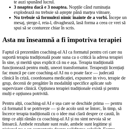
te auzi spunând lucrul.
3 noaptea dacă e 3 noaptea.
Nopțile când ruminația
explodează nu trebuie să aștepte până marțea viitoare.
Nu trebuie să formulezi nimic înainte de a vorbi.
Începe un
mesaj, șterge-l, reia-l, divaghează, lasă forma a ceea ce vrei să
spui să se contureze chiar în scris.
Asta nu înseamnă a fi împotriva terapiei
Faptul că prezentăm coaching-ul AI ca formatul pentru cei care nu
suportă terapia tradițională poate suna ca o critică la adresa terapiei
în sine, și merită spus explicit că nu e așa. Terapia tradițională
funcționează pentru mulți, uneori transformator. Terapeuții licențiați
fac muncă pe care coaching-ul AI nu o poate face — judecată
clinică în criză, coordonarea medicației, expunere in vivo, terapie de
grup, decenii de pregătire în modalități specifice aplicate sub
supervizare clinică. Opțiunea terapiei tradiționale există și pentru
mulți e opțiunea potrivită.
Pentru alții, coaching-ul AI e ușa care se deschide prima — pentru
că formatul li se potrivește — și de acolo unii se întorc, în timp, să
încerce terapia tradițională cu o idee mai clară despre ce caută, în
timp ce alții rămân cu coaching-ul AI și nu simt nevoia să se
întoarcă. Ambele rezultate sunt reale, ambele sunt legitime și