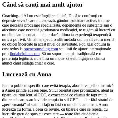
Când să cauți mai mult ajutor
Coaching-ul AI nu este îngrijire clinică. Dacă te confrunți cu
depresie severă care nu cedează, gânduri suicidare active, traume
care necesită procesare specializată, dependență de substanțe sau o
afecțiune care necesită gestionarea medicației, te rugăm să lucrezi cu
un clinician licențiat — chiar dacă ultima ta experiență terapeutică
nu s-a potrivit. Un alt terapeut, o altă metodă sau un alt cadru merită
de obicei încercate la acest nivel de severitate. Poți găsi opțiuni la
cost redus la
opencounseling.com
sau linii de ajutor internaționale
prin
findahelpline.com
. Să nu suporți terapia tradițională e o
preferință legitimă; nu e însă un motiv să eviți îngrijirea clinică
atunci când situația chiar o cere.
Lucrează cu Anna
Pentru publicul specific care evită terapia, abordarea psihodinamică
a Annei prinde adesea bine. Stilul orientat spre profunzime, atent la
tipare, cu ritm lent, al PDT, e exact ceea ce căutau de fapt mulți
dintre cei care s-au lovit de terapia în stil CBT — dar fără stratul de
„performanță” al statului față în față cu un clinician uman. Anna
lucrează cu forma a ceea ce revine, cu tiparele care se repetă, cu
lucrurile greu de spus cu voce tare — toate fără ciudățenia