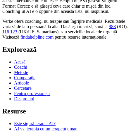
aceste alternative nu e un eșec. Scopul nu e să găsești Singurul
Format Corect; e să găsești ceva care chiar te mișcă din loc.
Coaching-ul AI e o opțiune din această listă, nu răspunsul.
Verke oferă coaching, nu terapie sau îngrijire medicală. Rezultatele
variază de la o persoană la alta. Dacă ești în criză, sună la
988
(RO),
116 123
(UK/UE, Samaritans),
sau serviciile locale de urgență.
Vizitează
findahelpline.com
pentru resurse internaționale.
Explorează
Acasă
Coachi
Metode
Comparație
Articole
Cercetare
Pentru profesioniști
Despre noi
Resurse
Este sigură terapia AI?
AI vs. terapia cu un terapeut uman