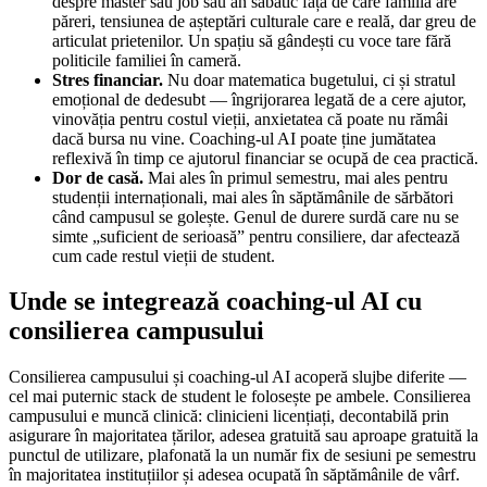
despre master sau job sau an sabatic față de care familia are
păreri, tensiunea de așteptări culturale care e reală, dar greu de
articulat prietenilor. Un spațiu să gândești cu voce tare fără
politicile familiei în cameră.
Stres financiar.
Nu doar matematica bugetului, ci și stratul
emoțional de dedesubt — îngrijorarea legată de a cere ajutor,
vinovăția pentru costul vieții, anxietatea că poate nu rămâi
dacă bursa nu vine. Coaching-ul AI poate ține jumătatea
reflexivă în timp ce ajutorul financiar se ocupă de cea practică.
Dor de casă.
Mai ales în primul semestru, mai ales pentru
studenții internaționali, mai ales în săptămânile de sărbători
când campusul se golește. Genul de durere surdă care nu se
simte „suficient de serioasă” pentru consiliere, dar afectează
cum cade restul vieții de student.
Unde se integrează coaching-ul AI cu
consilierea campusului
Consilierea campusului și coaching-ul AI acoperă slujbe diferite —
cel mai puternic stack de student le folosește pe ambele. Consilierea
campusului e muncă clinică: clinicieni licențiați, decontabilă prin
asigurare în majoritatea țărilor, adesea gratuită sau aproape gratuită la
punctul de utilizare, plafonată la un număr fix de sesiuni pe semestru
în majoritatea instituțiilor și adesea ocupată în săptămânile de vârf.