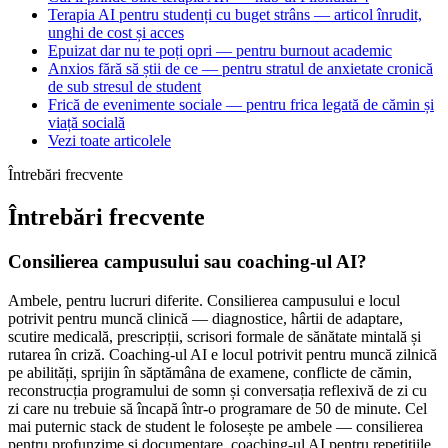
Terapia AI pentru studenți cu buget strâns — articol înrudit,
unghi de cost și acces
Epuizat dar nu te poți opri — pentru burnout academic
Anxios fără să știi de ce — pentru stratul de anxietate cronică
de sub stresul de student
Frică de evenimente sociale — pentru frica legată de cămin și
viață socială
Vezi toate articolele
Întrebări frecvente
Întrebări frecvente
Consilierea campusului sau coaching-ul AI?
Ambele, pentru lucruri diferite. Consilierea campusului e locul
potrivit pentru muncă clinică — diagnostice, hârtii de adaptare,
scutire medicală, prescripții, scrisori formale de sănătate mintală și
rutarea în criză. Coaching-ul AI e locul potrivit pentru muncă zilnică
pe abilități, sprijin în săptămâna de examene, conflicte de cămin,
reconstrucția programului de somn și conversația reflexivă de zi cu
zi care nu trebuie să încapă într-o programare de 50 de minute. Cel
mai puternic stack de student le folosește pe ambele — consilierea
pentru profunzime și documentare, coaching-ul AI pentru repetițiile