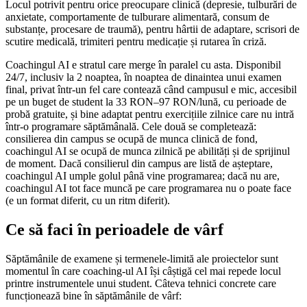
Locul potrivit pentru orice preocupare clinică (depresie, tulburări de
anxietate, comportamente de tulburare alimentară, consum de
substanțe, procesare de traumă), pentru hârtii de adaptare, scrisori de
scutire medicală, trimiteri pentru medicație și rutarea în criză.
Coachingul AI e stratul care merge în paralel cu asta. Disponibil
24/7, inclusiv la 2 noaptea, în noaptea de dinaintea unui examen
final, privat într-un fel care contează când campusul e mic, accesibil
pe un buget de student la 33 RON–97 RON/lună, cu perioade de
probă gratuite, și bine adaptat pentru exercițiile zilnice care nu intră
într-o programare săptămânală. Cele două se completează:
consilierea din campus se ocupă de munca clinică de fond,
coachingul AI se ocupă de munca zilnică pe abilități și de sprijinul
de moment. Dacă consilierul din campus are listă de așteptare,
coachingul AI umple golul până vine programarea; dacă nu are,
coachingul AI tot face muncă pe care programarea nu o poate face
(e un format diferit, cu un ritm diferit).
Ce să faci în perioadele de vârf
Săptămânile de examene și termenele-limită ale proiectelor sunt
momentul în care coaching-ul AI își câștigă cel mai repede locul
printre instrumentele unui student. Câteva tehnici concrete care
funcționează bine în săptămânile de vârf: