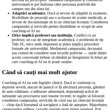
universitară te pot îndruma către persoana potrivită din
campus sau din afara lui.
Adaptări academice.
Dacă ai nevoie de adaptări la examene,
flexibilitate de prezență sau o scrisoare de scutire medicală, ai
nevoie de documentație de la un clinician licențiat. Consilierea
campusului și serviciile pentru dizabilitate se ocupă de asta;
coaching-ul AI nu.
Orice implică profesori sau instituția.
Conflict cu un
profesor, un caz de integritate academică, o problemă de tip
Title IX, orice unde răspunsul ar putea implica proceduri
formale ale universității. Mediatorul campusului, decanatul
sau centrul de consiliere sunt locurile potrivite — unele dintre
aceste conversații trebuie să rămână pe înregistrare în feluri pe
care coaching-ul AI nu le poate susține.
Când să cauți mai mult ajutor
Coaching-ul AI nu este îngrijire clinică. Dacă te confrunți cu
depresie severă, atacuri de panică ce îți afectează prezența, gânduri
de auto-vătămare, o tulburare alimentară, dependență activă de
substanțe sau procesarea unei traume recente, te rugăm să folosești
consilierea campusului, serviciile de criză sau un clinician licențiat
— chiar dacă înseamnă să navighezi o listă de așteptare. Majoritatea
campusurilor grăbesc cazurile urgente peste timpii standard. Poți