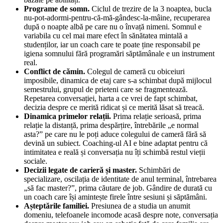
Programe de somn.
Ciclul de trezire de la 3 noaptea, bucla
nu-pot-adormi-pentru-că-mă-gândesc-la-mâine, recuperarea
după o noapte albă pe care nu o învață nimeni. Somnul e
variabila cu cel mai mare efect în sănătatea mintală a
studenților, iar un coach care te poate ține responsabil pe
igiena somnului fără programări săptămânale e un instrument
real.
Conflict de cămin.
Colegul de cameră cu obiceiuri
imposibile, dinamica de etaj care s-a schimbat după mijlocul
semestrului, grupul de prieteni care se fragmentează.
Repetarea conversației, harta a ce vrei de fapt schimbat,
decizia despre ce merită ridicat și ce merită lăsat să treacă.
Dinamica primelor relații.
Prima relație serioasă, prima
relație la distanță, prima despărțire, întrebările „e normal
asta?” pe care nu le poți aduce colegului de cameră fără să
devină un subiect. Coaching-ul AI e bine adaptat pentru că
intimitatea e reală și conversația nu îți schimbă restul vieții
sociale.
Decizii legate de carieră și master.
Schimbări de
specializare, oscilația de identitate de anul terminal, întrebarea
„să fac master?”, prima căutare de job. Gândire de durată cu
un coach care își amintește firele între sesiuni și săptămâni.
Așteptările familiei.
Presiunea de a studia un anumit
domeniu, telefoanele incomode acasă despre note, conversația