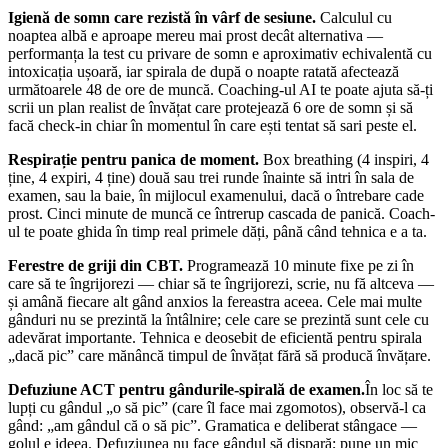
Igienă de somn care rezistă în vârf de sesiune.
Calculul cu
noaptea albă e aproape mereu mai prost decât alternativa —
performanța la test cu privare de somn e aproximativ echivalentă cu
intoxicația ușoară, iar spirala de după o noapte ratată afectează
următoarele 48 de ore de muncă. Coaching-ul AI te poate ajuta să-ți
scrii un plan realist de învățat care protejează 6 ore de somn și să
facă check-in chiar în momentul în care ești tentat să sari peste el.
Respirație pentru panica de moment.
Box breathing (4 inspiri, 4
ține, 4 expiri, 4 ține) două sau trei runde înainte să intri în sala de
examen, sau la baie, în mijlocul examenului, dacă o întrebare cade
prost. Cinci minute de muncă ce întrerup cascada de panică. Coach-
ul te poate ghida în timp real primele dăți, până când tehnica e a ta.
Ferestre de griji din CBT.
Programează 10 minute fixe pe zi în
care să te îngrijorezi — chiar să te îngrijorezi, scrie, nu fă altceva —
și amână fiecare alt gând anxios la fereastra aceea. Cele mai multe
gânduri nu se prezintă la întâlnire; cele care se prezintă sunt cele cu
adevărat importante. Tehnica e deosebit de eficientă pentru spirala
„dacă pic” care mănâncă timpul de învățat fără să producă învățare.
Defuziune ACT pentru gândurile-spirală de examen.
În loc să te
lupți cu gândul „o să pic” (care îl face mai zgomotos), observă-l ca
gând: „am gândul că o să pic”. Gramatica e deliberat stângace —
golul e ideea. Defuziunea nu face gândul să dispară; pune un mic