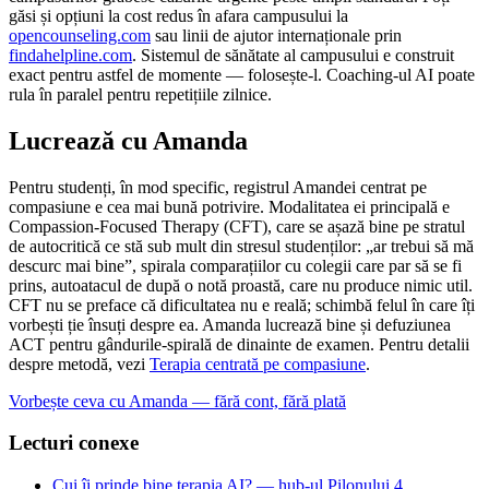
găsi și opțiuni la cost redus în afara campusului la
opencounseling.com
sau linii de ajutor internaționale prin
findahelpline.com
. Sistemul de sănătate al campusului e construit
exact pentru astfel de momente — folosește-l. Coaching-ul AI poate
rula în paralel pentru repetițiile zilnice.
Lucrează cu Amanda
Pentru studenți, în mod specific, registrul Amandei centrat pe
compasiune e cea mai bună potrivire. Modalitatea ei principală e
Compassion-Focused Therapy (CFT), care se așază bine pe stratul
de autocritică ce stă sub mult din stresul studenților: „ar trebui să mă
descurc mai bine”, spirala comparațiilor cu colegii care par să se fi
prins, autoatacul de după o notă proastă, care nu produce nimic util.
CFT nu se preface că dificultatea nu e reală; schimbă felul în care îți
vorbești ție însuți despre ea. Amanda lucrează bine și defuziunea
ACT pentru gândurile-spirală de dinainte de examen. Pentru detalii
despre metodă, vezi
Terapia centrată pe compasiune
.
Vorbește ceva cu Amanda — fără cont, fără plată
Lecturi conexe
Cui îi prinde bine terapia AI? — hub-ul Pilonului 4