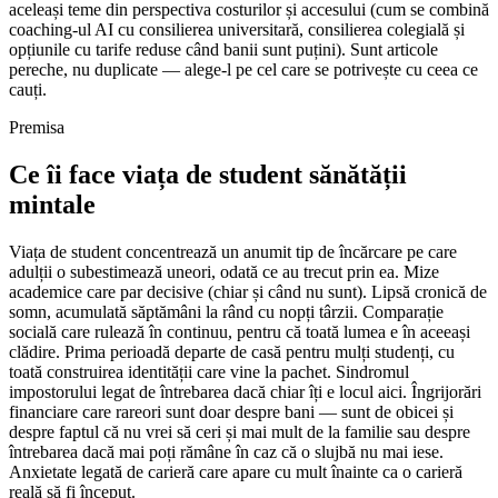
aceleași teme din perspectiva costurilor și accesului (cum se combină
coaching-ul AI cu consilierea universitară, consilierea colegială și
opțiunile cu tarife reduse când banii sunt puțini). Sunt articole
pereche, nu duplicate — alege-l pe cel care se potrivește cu ceea ce
cauți.
Premisa
Ce îi face viața de student sănătății
mintale
Viața de student concentrează un anumit tip de încărcare pe care
adulții o subestimează uneori, odată ce au trecut prin ea. Mize
academice care par decisive (chiar și când nu sunt). Lipsă cronică de
somn, acumulată săptămâni la rând cu nopți târzii. Comparație
socială care rulează în continuu, pentru că toată lumea e în aceeași
clădire. Prima perioadă departe de casă pentru mulți studenți, cu
toată construirea identității care vine la pachet. Sindromul
impostorului legat de întrebarea dacă chiar îți e locul aici. Îngrijorări
financiare care rareori sunt doar despre bani — sunt de obicei și
despre faptul că nu vrei să ceri și mai mult de la familie sau despre
întrebarea dacă mai poți rămâne în caz că o slujbă nu mai iese.
Anxietate legată de carieră care apare cu mult înainte ca o carieră
reală să fi început.