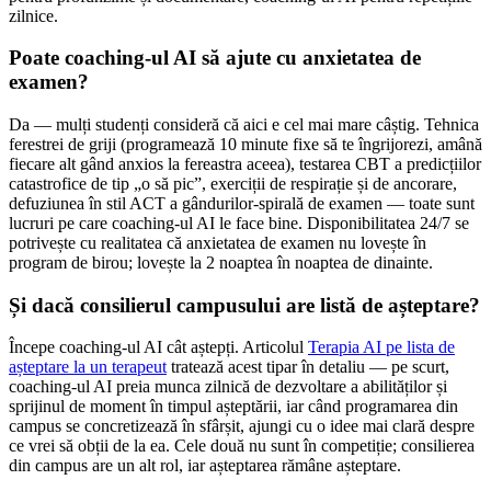
zilnice.
Poate coaching-ul AI să ajute cu anxietatea de
examen?
Da — mulți studenți consideră că aici e cel mai mare câștig. Tehnica
ferestrei de griji (programează 10 minute fixe să te îngrijorezi, amână
fiecare alt gând anxios la fereastra aceea), testarea CBT a predicțiilor
catastrofice de tip „o să pic”, exerciții de respirație și de ancorare,
defuziunea în stil ACT a gândurilor-spirală de examen — toate sunt
lucruri pe care coaching-ul AI le face bine. Disponibilitatea 24/7 se
potrivește cu realitatea că anxietatea de examen nu lovește în
program de birou; lovește la 2 noaptea în noaptea de dinainte.
Și dacă consilierul campusului are listă de așteptare?
Începe coaching-ul AI cât aștepți. Articolul
Terapia AI pe lista de
așteptare la un terapeut
tratează acest tipar în detaliu — pe scurt,
coaching-ul AI preia munca zilnică de dezvoltare a abilităților și
sprijinul de moment în timpul așteptării, iar când programarea din
campus se concretizează în sfârșit, ajungi cu o idee mai clară despre
ce vrei să obții de la ea. Cele două nu sunt în competiție; consilierea
din campus are un alt rol, iar așteptarea rămâne așteptare.