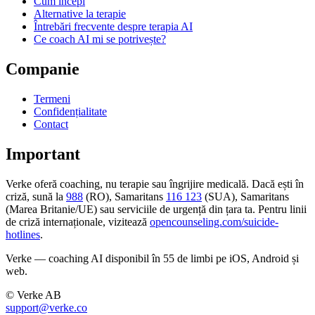
Cum începi
Alternative la terapie
Întrebări frecvente despre terapia AI
Ce coach AI mi se potrivește?
Companie
Termeni
Confidențialitate
Contact
Important
Verke oferă coaching, nu terapie sau îngrijire medicală. Dacă ești în
criză, sună la
988
(RO), Samaritans
116 123
(SUA), Samaritans
(Marea Britanie/UE) sau serviciile de urgență din țara ta. Pentru linii
de criză internaționale, vizitează
opencounseling.com/suicide-
hotlines
.
Verke — coaching AI disponibil în 55 de limbi pe iOS, Android și
web.
© Verke AB
support@verke.co