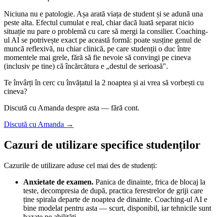
Niciuna nu e patologie. Așa arată viața de student și se adună una
peste alta. Efectul cumulat e real, chiar dacă luată separat nicio
situație nu pare o problemă cu care să mergi la consilier. Coaching-
ul AI se potrivește exact pe această formă: poate susține genul de
muncă reflexivă, nu chiar clinică, pe care studenții o duc între
momentele mai grele, fără să fie nevoie să convingi pe cineva
(inclusiv pe tine) că încărcătura e „destul de serioasă".
Te învârți în cerc cu învățatul la 2 noaptea și ai vrea să vorbești cu
cineva?
Discută cu Amanda despre asta — fără cont.
Discută cu Amanda →
Cazuri de utilizare specifice studenților
Cazurile de utilizare aduse cel mai des de studenți:
Anxietate de examen.
Panica de dinainte, frica de blocaj la
teste, decompresia de după, practica ferestrelor de griji care
ține spirala departe de noaptea de dinainte. Coaching-ul AI e
bine modelat pentru asta — scurt, disponibil, iar tehnicile sunt
bazate pe abilități.