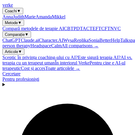
verke
Coachi
▼
Anna
Judith
Marie
Amanda
Mikkel
Metode
▼
Compară metodele de terapie AI
CBT
PDT
ACT
EFT
CFT
NVC
Comparație
▼
ChatGPT
Claude.ai
Character.AI
Wysa
Replika
Sonia
BetterHelp
Talkspa
person therapy
Headspace
Calm
All comparisons →
Articole
▼
Sceptic în privința coaching-ului cu AI?
Este sigură terapia AI?
AI vs.
terapia cu un terapeut uman
În interiorul Verke
Pentru cine e AI-ul
terapeutic
Cost și acces
Toate articolele →
Cercetare
Pentru profesioniști