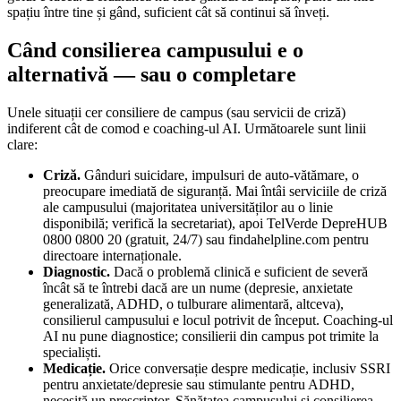
spațiu între tine și gând, suficient cât să continui să înveți.
Când consilierea campusului e o
alternativă — sau o completare
Unele situații cer consiliere de campus (sau servicii de criză)
indiferent cât de comod e coaching-ul AI. Următoarele sunt linii
clare:
Criză.
Gânduri suicidare, impulsuri de auto-vătămare, o
preocupare imediată de siguranță. Mai întâi serviciile de criză
ale campusului (majoritatea universităților au o linie
disponibilă; verifică la secretariat), apoi TelVerde DepreHUB
0800 0800 20 (gratuit, 24/7) sau findahelpline.com pentru
directoare internaționale.
Diagnostic.
Dacă o problemă clinică e suficient de severă
încât să te întrebi dacă are un nume (depresie, anxietate
generalizată, ADHD, o tulburare alimentară, altceva),
consilierul campusului e locul potrivit de început. Coaching-ul
AI nu pune diagnostice; consilierii din campus pot trimite la
specialiști.
Medicație.
Orice conversație despre medicație, inclusiv SSRI
pentru anxietate/depresie sau stimulante pentru ADHD,
necesită un prescriptor. Sănătatea campusului și consilierea