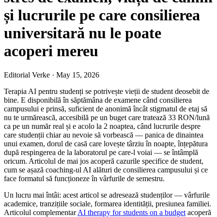
și lucrurile pe care consilierea
universitară nu le poate
acoperi mereu
Editorial Verke
·
May 15, 2026
Terapia AI pentru studenți se potrivește vieții de student deosebit de
bine. E disponibilă în săptămâna de examene când consilierea
campusului e prinsă, suficient de anonimă încât stigmatul de etaj să
nu te urmărească, accesibilă pe un buget care tratează 33 RON/lună
ca pe un număr real și e acolo la 2 noaptea, când lucrurile despre
care studenții chiar au nevoie să vorbească — panica de dinaintea
unui examen, dorul de casă care lovește târziu în noapte, înțepătura
după respingerea de la laboratorul pe care-l voiai — se întâmplă
oricum. Articolul de mai jos acoperă cazurile specifice de student,
cum se așază coaching-ul AI alături de consilierea campusului și ce
face formatul să funcționeze în vârfurile de semestru.
Un lucru mai întâi: acest articol se adresează studenților — vârfurile
academice, tranzițiile sociale, formarea identității, presiunea familiei.
Articolul complementar
AI therapy for students on a budget
acoperă