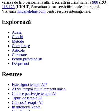
variază de la o persoană la alta. Dacă ești în criză, sună la
988
(RO),
116 123
(UK/UE, Samaritans),
sau serviciile locale de urgență.
Vizitează
findahelpline.com
pentru resurse internaționale.
Explorează
Acasă
Coachi
Metode
Comparație
Articole
Cercetare
Pentru profesioniști
Despre noi
Resurse
Este sigură terapia AI?
AI vs. terapia cu un terapeut uman
Cui i se potrivește terapia AI
Tipuri de terapie AI
Cât costă terapia AI
În interiorul Verke