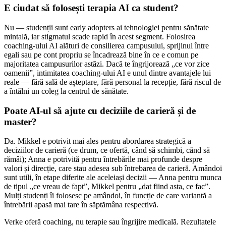
E ciudat să folosești terapia AI ca student?
Nu — studenții sunt early adopters ai tehnologiei pentru sănătate
mintală, iar stigmatul scade rapid în acest segment. Folosirea
coaching-ului AI alături de consilierea campusului, sprijinul între
egali sau pe cont propriu se încadrează bine în ce e comun pe
majoritatea campusurilor astăzi. Dacă te îngrijorează „ce vor zice
oamenii”, intimitatea coaching-ului AI e unul dintre avantajele lui
reale — fără sală de așteptare, fără personal la recepție, fără riscul de
a întâlni un coleg la centrul de sănătate.
Poate AI-ul să ajute cu deciziile de carieră și de
master?
Da. Mikkel e potrivit mai ales pentru abordarea strategică a
deciziilor de carieră (ce drum, ce ofertă, când să schimbi, când să
rămâi); Anna e potrivită pentru întrebările mai profunde despre
valori și direcție, care stau adesea sub întrebarea de carieră. Amândoi
sunt utili, în etape diferite ale aceleiași decizii — Anna pentru munca
de tipul „ce vreau de fapt”, Mikkel pentru „dat fiind asta, ce fac”.
Mulți studenți îi folosesc pe amândoi, în funcție de care variantă a
întrebării apasă mai tare în săptămâna respectivă.
Verke oferă coaching, nu terapie sau îngrijire medicală. Rezultatele