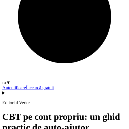
ro
▼
Autentificare
Încearcă gratuit
Editorial Verke
CBT pe cont propriu: un ghid
practic de auto-ajutor