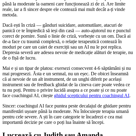
până la moderate la oameni care funcționează zi de zi. Are limite
reale, iar a fi sincer despre ele contează mai mult decât a-ți vinde
metoda.
Dacă ești în criză — gânduri suicidare, automutilare, atacuri de
panică ce te împiedică să ieși din casă — auto-ajutorul nu e punctul
corect de pornire. Sună o linie de criză, vorbește cu un om. Dacă ai
de-a face cu traumă complexă, o relație terapeutică contează în
moduri pe care un caiet de exerciții sau un AI nu le pot replica.
Depresia severă are adesea nevoie de medicație alături de terapie, nu
de o fișă de lucru.
Mai e și un tipar de platou: exersezi consecvent 4-6 săptămâni și nu
mai progresezi. Ăsta e un semnal, nu un eșec. De obicei înseamnă
că ai nevoie de un alt instrument, de un unghi diferit pe același
instrument sau de feedback ghidat de la cineva care poate vedea ce
tu nu poți. Pentru o privire lucidă asupra a ce poate și ce nu poate
face coachingul AI, citește
ghidul scepticului pentru coachingul AI
.
Sincer: coachingul AI face puntea peste decalajul de ghidare pentru
manifestări ușoare până la moderate. Nu înlocuiește terapia umană
pentru cele severe. A ști în care categorie te încadrezi e cea mai
importantă decizie pe care o poți lua înainte să începi.
Lucrează cu Judith sau Amanda