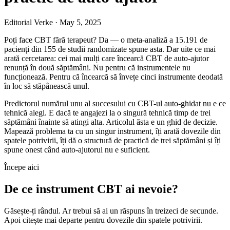
Editorial Verke
·
May 5, 2025
Poți face CBT fără terapeut? Da — o meta-analiză a 15.191 de
pacienți din 155 de studii randomizate spune asta. Dar uite ce mai
arată cercetarea: cei mai mulți care încearcă CBT de auto-ajutor
renunță în două săptămâni. Nu pentru că instrumentele nu
funcționează. Pentru că încearcă să învețe cinci instrumente deodată
în loc să stăpânească unul.
Predictorul numărul unu al succesului cu CBT-ul auto-ghidat nu e ce
tehnică alegi. E dacă te angajezi la o singură tehnică timp de trei
săptămâni înainte să atingi alta. Articolul ăsta e un ghid de decizie.
Mapează problema ta cu un singur instrument, îți arată dovezile din
spatele potrivirii, îți dă o structură de practică de trei săptămâni și îți
spune onest când auto-ajutorul nu e suficient.
Începe aici
De ce instrument CBT ai nevoie?
Găsește-ți rândul. Ar trebui să ai un răspuns în treizeci de secunde.
Apoi citește mai departe pentru dovezile din spatele potrivirii.