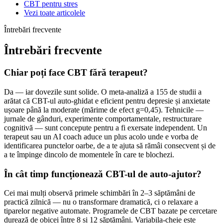
CBT pentru stres
Vezi toate articolele
Întrebări frecvente
Întrebări frecvente
Chiar poți face CBT fără terapeut?
Da — iar dovezile sunt solide. O meta-analiză a 155 de studii a
arătat că CBT-ul auto-ghidat e eficient pentru depresie și anxietate
ușoare până la moderate (mărime de efect g=0,45). Tehnicile —
jurnale de gânduri, experimente comportamentale, restructurare
cognitivă — sunt concepute pentru a fi exersate independent. Un
terapeut sau un AI coach aduce un plus acolo unde e vorba de
identificarea punctelor oarbe, de a te ajuta să rămâi consecvent și de
a te împinge dincolo de momentele în care te blochezi.
În cât timp funcționează CBT-ul de auto-ajutor?
Cei mai mulți observă primele schimbări în 2–3 săptămâni de
practică zilnică — nu o transformare dramatică, ci o relaxare a
tiparelor negative automate. Programele de CBT bazate pe cercetare
durează de obicei între 8 și 12 săptămâni. Variabila-cheie este