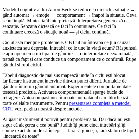
Modelul cognitiv al lui Aaron Beck se reduce la un ciclu: situație →
gând automat → emoție → comportament → înapoi la situație. Ceva
se întâmplă. Mintea ta îl interpretează. Interpretarea generează o
senzație. Senzația dictează ce faci în continuare. Ce faci în
continuare creează o situație nouă — și ciclul continuă.
Ciclul ăsta menține problemele. CBT-ul nu întreabă ce ți-a cauzat
anxietatea sau depresia. Întreabă: ce le ține în viață acum? Răspunsul
e aproape mereu un tipar de gândire — o interpretare neexaminată,
tratată ca fapt și care conduce un comportament ce o confirmă. Rupe
gândul și rupi ciclul.
Tabelul diagnostic de mai sus mapează unde în ciclu ești blocat —
iar fiecare instrument intervine într-un punct diferit. Jurnalele de
gânduri întrerup gândul automat. Experimentele comportamentale
testează predicția. Activarea comportamentală sparge bucla de
retragere. Auto-compasiunea înmoaie auto-atacul care blochează
toate celelalte instrumente. Pentru
prezentarea completă a metodei
CBT
, vezi pagina noastră despre metode.
Ai găsit instrumentul potrivit pentru problema ta. Dar dacă nu ești
sigur că alegerea e cea bună? Judith îți pune cinci întrebări și îți
spune exact de unde să începi — fără să ghicești, fără sfaturi de tipul
„încearcă de toate".