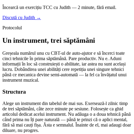
Încearcă un exercițiu TCC cu Judith — 2 minute, fără email.
Discută cu Judith →
Protocolul
Un instrument, trei săptămâni
Greșeala numărul unu cu CBT-ul de auto-ajutor e să încerci toate
cinci tehnicile în prima săptămână. Pare productiv. Nu e. Aduni
informații în loc să construiești o abilitate, iar astea nu sunt același
lucru. Dobândirea unei abilități cere repetiția unei singure tehnici
până ce mecanica devine semi-automată — la fel ca învățatul unui
instrument muzical.
Structura
Alege un instrument din tabelul de mai sus. Exersează-l zilnic timp
de trei săptămâni, câte zece minute pe sesiune. Folosește ca ghid
articolul dedicat acelui instrument. Nu adăuga o a doua tehnică până
când prima nu îți pare naturală — până te prinzi că o aplici mental,
fără să mai cauți fișa. Ăsta e semnalul. Înainte de el, mai adaugi doar
diluare, nu progres.