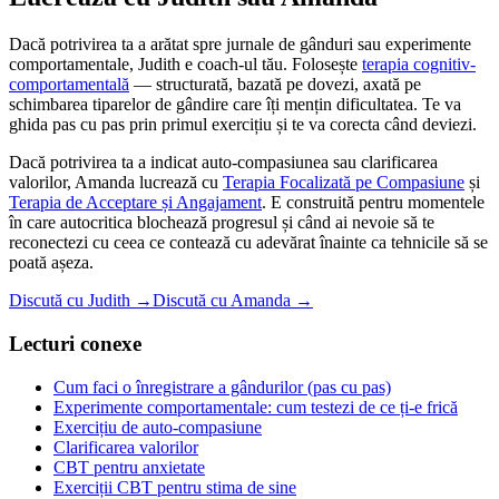
Dacă potrivirea ta a arătat spre jurnale de gânduri sau experimente
comportamentale, Judith e coach-ul tău. Folosește
terapia cognitiv-
comportamentală
— structurată, bazată pe dovezi, axată pe
schimbarea tiparelor de gândire care îți mențin dificultatea. Te va
ghida pas cu pas prin primul exercițiu și te va corecta când deviezi.
Dacă potrivirea ta a indicat auto-compasiunea sau clarificarea
valorilor, Amanda lucrează cu
Terapia Focalizată pe Compasiune
și
Terapia de Acceptare și Angajament
. E construită pentru momentele
în care autocritica blochează progresul și când ai nevoie să te
reconectezi cu ceea ce contează cu adevărat înainte ca tehnicile să se
poată așeza.
Discută cu Judith →
Discută cu Amanda →
Lecturi conexe
Cum faci o înregistrare a gândurilor (pas cu pas)
Experimente comportamentale: cum testezi de ce ți-e frică
Exercițiu de auto-compasiune
Clarificarea valorilor
CBT pentru anxietate
Exerciții CBT pentru stima de sine