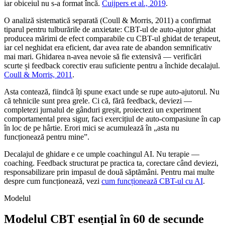
iar obiceiul nu s-a format încă.
Cuijpers et al., 2019
.
O analiză sistematică separată (Coull & Morris, 2011) a confirmat
tiparul pentru tulburările de anxietate: CBT-ul de auto-ajutor ghidat
producea mărimi de efect comparabile cu CBT-ul ghidat de terapeut,
iar cel neghidat era eficient, dar avea rate de abandon semnificativ
mai mari. Ghidarea n-avea nevoie să fie extensivă — verificări
scurte și feedback corectiv erau suficiente pentru a închide decalajul.
Coull & Morris, 2011
.
Asta contează, fiindcă îți spune exact unde se rupe auto-ajutorul. Nu
că tehnicile sunt prea grele. Ci că, fără feedback, deviezi —
completezi jurnalul de gânduri greșit, proiectezi un experiment
comportamental prea sigur, faci exercițiul de auto-compasiune în cap
în loc de pe hârtie. Erori mici se acumulează în „asta nu
funcționează pentru mine”.
Decalajul de ghidare e ce umple coachingul AI. Nu terapie —
coaching. Feedback structurat pe practica ta, corectare când deviezi,
responsabilizare prin impasul de două săptămâni. Pentru mai multe
despre cum funcționează, vezi
cum funcționează CBT-ul cu AI
.
Modelul
Modelul CBT esențial în 60 de secunde