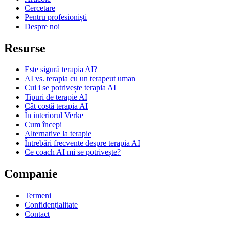
Cercetare
Pentru profesioniști
Despre noi
Resurse
Este sigură terapia AI?
AI vs. terapia cu un terapeut uman
Cui i se potrivește terapia AI
Tipuri de terapie AI
Cât costă terapia AI
În interiorul Verke
Cum începi
Alternative la terapie
Întrebări frecvente despre terapia AI
Ce coach AI mi se potrivește?
Companie
Termeni
Confidențialitate
Contact