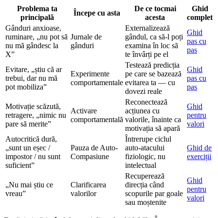
Problema ta
De ce tocmai
Ghid
Începe cu asta
principală
acesta
complet
Gânduri anxioase,
Externalizează
Ghid
ruminare, „nu pot să
Jurnale de
gândul, ca să-l poți
pas cu
nu mă gândesc la
gânduri
examina în loc să
pas
X”
te învârți pe el
Testează predicția
Evitare, „știu că ar
Ghid
Experimente
pe care se bazează
trebui, dar nu mă
pas cu
comportamentale
evitarea ta — cu
pot mobiliza”
pas
dovezi reale
Reconectează
Motivație scăzută,
Ghid
Activare
acțiunea cu
retragere, „nimic nu
pentru
comportamentală
valorile, înainte ca
pare să merite”
valori
motivația să apară
Autocritică dură,
Întrerupe ciclul
„sunt un eșec /
Pauza de Auto-
auto-atacului
Ghid de
impostor / nu sunt
Compasiune
fiziologic, nu
exerciții
suficient”
intelectual
Recuperează
Ghid
„Nu mai știu ce
Clarificarea
direcția când
pentru
vreau”
valorilor
scopurile par goale
valori
sau moștenite