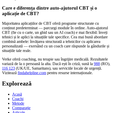
Care e diferența dintre auto-ajutorul CBT și o
aplicație de CBT?
Majoritatea aplicațiilor de CBT oferă programe structurate cu
conținut predeterminat — parcurgi module în ordine. Auto-ajutorul
CBT (fie cu o carte, un ghid sau un AI coach) e mai flexibil: înveți
tehnici și le aplici la situațiile tale specifice. Cea mai bună abordare
combină ambele: învățarea structurată a tehnicilor cu aplicarea
personalizată — exersând cu un coach care răspunde la gândurile și
situațiile tale reale.
Verke oferă coaching, nu terapie sau îngrijire medicală. Rezultatele
variază de la o persoană la alta. Dacă ești în criză, sună la
988
(RO),
116 123
(UK/UE, Samaritans),
sau serviciile locale de urgență.
Vizitează
findahelpline.com
pentru resurse internaționale.
Explorează
Acasă
Coachi
Metode
Comparație
Articole