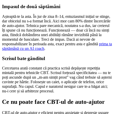
Impasul de două săptămâni
Așteaptă-te la asta. În jur de ziua 8–14, entuziasmul inițial se stinge,
dar obiceiul nu s-a format încă. Aici mor cam 80% dintre încercările
de auto-ajutor. Tehnica pare mecanică, noutatea s-a dus, iar creierul
îți spune că nu funcționează. Funcționează — doar că încă nu simți
asta, fiindcă dobândirea unei abilități rămâne invizibilă până la
momentul de basculare. Treci de impas. Dacă ai nevoie de
responsabilizare în perioada asta, exact pentru asta e gândită
prima ta
săptămână cu un AI coach
.
Scrisul bate gânditul
Cercetarea arată constant că practica scrisă depășește repetiția
mintală pentru tehnicile CBT. Scrisul forțează specificitatea — nu te
poți ascunde după un „m-am simțit prost” vag când trebuie să așterni
cuvinte pe hârtie. Folosește un caiet, o aplicație de telefon, orice
suprafață. Nu capul. Capul e naratorul nesigur care te-a băgat aici;
nu-i cere și să arbitreze procesul.
Ce nu poate face CBT-ul de auto-ajutor
CBT-ul de auto-ajutor e eficient pentru anxietate și depresie ușoare