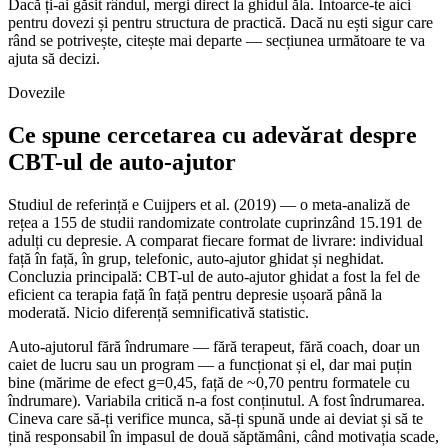
Dacă ți-ai găsit rândul, mergi direct la ghidul ăla. Întoarce-te aici
pentru dovezi și pentru structura de practică. Dacă nu ești sigur care
rând se potrivește, citește mai departe — secțiunea următoare te va
ajuta să decizi.
Dovezile
Ce spune cercetarea cu adevărat despre
CBT-ul de auto-ajutor
Studiul de referință e Cuijpers et al. (2019) — o meta-analiză de
rețea a 155 de studii randomizate controlate cuprinzând 15.191 de
adulți cu depresie. A comparat fiecare format de livrare: individual
față în față, în grup, telefonic, auto-ajutor ghidat și neghidat.
Concluzia principală: CBT-ul de auto-ajutor ghidat a fost la fel de
eficient ca terapia față în față pentru depresie ușoară până la
moderată. Nicio diferență semnificativă statistic.
Auto-ajutorul fără îndrumare — fără terapeut, fără coach, doar un
caiet de lucru sau un program — a funcționat și el, dar mai puțin
bine (mărime de efect g=0,45, față de ~0,70 pentru formatele cu
îndrumare). Variabila critică n-a fost conținutul. A fost îndrumarea.
Cineva care să-ți verifice munca, să-ți spună unde ai deviat și să te
țină responsabil în impasul de două săptămâni, când motivația scade,