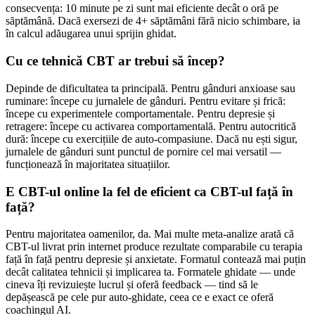
consecvența: 10 minute pe zi sunt mai eficiente decât o oră pe
săptămână. Dacă exersezi de 4+ săptămâni fără nicio schimbare, ia
în calcul adăugarea unui sprijin ghidat.
Cu ce tehnică CBT ar trebui să încep?
Depinde de dificultatea ta principală. Pentru gânduri anxioase sau
ruminare: începe cu jurnalele de gânduri. Pentru evitare și frică:
începe cu experimentele comportamentale. Pentru depresie și
retragere: începe cu activarea comportamentală. Pentru autocritică
dură: începe cu exercițiile de auto-compasiune. Dacă nu ești sigur,
jurnalele de gânduri sunt punctul de pornire cel mai versatil —
funcționează în majoritatea situațiilor.
E CBT-ul online la fel de eficient ca CBT-ul față în
față?
Pentru majoritatea oamenilor, da. Mai multe meta-analize arată că
CBT-ul livrat prin internet produce rezultate comparabile cu terapia
față în față pentru depresie și anxietate. Formatul contează mai puțin
decât calitatea tehnicii și implicarea ta. Formatele ghidate — unde
cineva îți revizuiește lucrul și oferă feedback — tind să le
depășească pe cele pur auto-ghidate, ceea ce e exact ce oferă
coachingul AI.