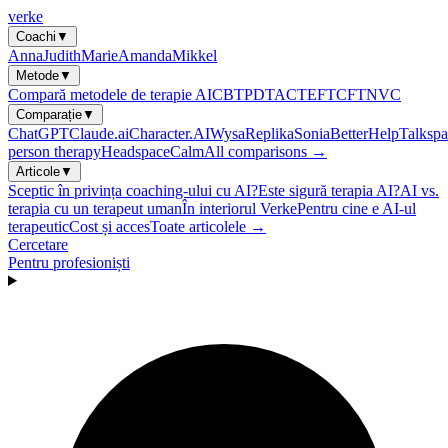
verke
Coachi
▼
Anna
Judith
Marie
Amanda
Mikkel
Metode
▼
Compară metodele de terapie AI
CBT
PDT
ACT
EFT
CFT
NVC
Comparație
▼
ChatGPT
Claude.ai
Character.AI
Wysa
Replika
Sonia
BetterHelp
Talkspa
person therapy
Headspace
Calm
All comparisons →
Articole
▼
Sceptic în privința coaching-ului cu AI?
Este sigură terapia AI?
AI vs.
terapia cu un terapeut uman
În interiorul Verke
Pentru cine e AI-ul
terapeutic
Cost și acces
Toate articolele →
Cercetare
Pentru profesioniști