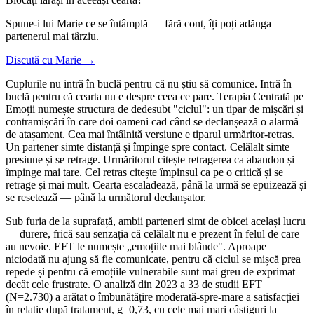
Spune-i lui Marie ce se întâmplă — fără cont, îți poți adăuga
partenerul mai târziu.
Discută cu Marie →
Cuplurile nu intră în buclă pentru că nu știu să comunice. Intră în
buclă pentru că cearta nu e despre ceea ce pare. Terapia Centrată pe
Emoții numește structura de dedesubt "ciclul": un tipar de mișcări și
contramișcări în care doi oameni cad când se declanșează o alarmă
de atașament. Cea mai întâlnită versiune e tiparul urmăritor-retras.
Un partener simte distanță și împinge spre contact. Celălalt simte
presiune și se retrage. Urmăritorul citește retragerea ca abandon și
împinge mai tare. Cel retras citește împinsul ca pe o critică și se
retrage și mai mult. Cearta escaladează, până la urmă se epuizează și
se resetează — până la următorul declanșator.
Sub furia de la suprafață, ambii parteneri simt de obicei același lucru
— durere, frică sau senzația că celălalt nu e prezent în felul de care
au nevoie. EFT le numește „emoțiile mai blânde". Aproape
niciodată nu ajung să fie comunicate, pentru că ciclul se mișcă prea
repede și pentru că emoțiile vulnerabile sunt mai greu de exprimat
decât cele frustrate. O analiză din 2023 a 33 de studii EFT
(N=2.730) a arătat o îmbunătățire moderată-spre-mare a satisfacției
în relație după tratament, g=0,73, cu cele mai mari câștiguri la