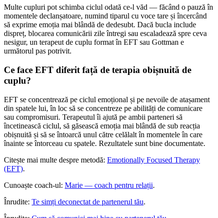
Multe cupluri pot schimba ciclul odată ce-l văd — făcând o pauză în
momentele declanșatoare, numind tiparul cu voce tare și încercând
să exprime emoția mai blândă de dedesubt. Dacă bucla include
dispreț, blocarea comunicării zile întregi sau escaladează spre ceva
nesigur, un terapeut de cuplu format în EFT sau Gottman e
următorul pas potrivit.
Ce face EFT diferit față de terapia obișnuită de
cuplu?
EFT se concentrează pe ciclul emoțional și pe nevoile de atașament
din spatele lui, în loc să se concentreze pe abilități de comunicare
sau compromisuri. Terapeutul îi ajută pe ambii parteneri să
încetinească ciclul, să găsească emoția mai blândă de sub reacția
obișnuită și să se întoarcă unul către celălalt în momentele în care
înainte se întorceau cu spatele. Rezultatele sunt bine documentate.
Citește mai multe despre metodă:
Emotionally Focused Therapy
(EFT)
.
Cunoaște coach-ul:
Marie — coach pentru relații
.
Înrudite:
Te simți deconectat de partenerul tău
.