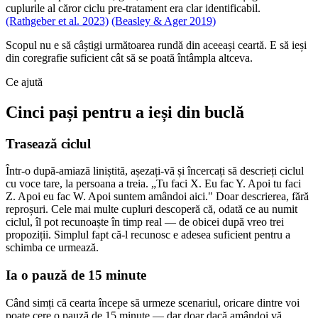
cuplurile al căror ciclu pre-tratament era clar identificabil.
(Rathgeber et al. 2023)
(Beasley & Ager 2019)
Scopul nu e să câștigi următoarea rundă din aceeași ceartă. E să ieși
din coregrafie suficient cât să se poată întâmpla altceva.
Ce ajută
Cinci pași pentru a ieși din buclă
Trasează ciclul
Într-o după-amiază liniștită, așezați-vă și încercați să descrieți ciclul
cu voce tare, la persoana a treia. „Tu faci X. Eu fac Y. Apoi tu faci
Z. Apoi eu fac W. Apoi suntem amândoi aici." Doar descrierea, fără
reproșuri. Cele mai multe cupluri descoperă că, odată ce au numit
ciclul, îl pot recunoaște în timp real — de obicei după vreo trei
propoziții. Simplul fapt că-l recunosc e adesea suficient pentru a
schimba ce urmează.
Ia o pauză de 15 minute
Când simți că cearta începe să urmeze scenariul, oricare dintre voi
poate cere o pauză de 15 minute — dar doar dacă amândoi vă