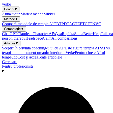
verke
Coachi
▼
Anna
Judith
Marie
Amanda
Mikkel
Metode
▼
Compară metodele de terapie AI
CBT
PDT
ACT
EFT
CFT
NVC
Comparație
▼
ChatGPT
Claude.ai
Character.AI
Wysa
Replika
Sonia
BetterHelp
Talkspa
person therapy
Headspace
Calm
All comparisons →
Articole
▼
Sceptic în privința coaching-ului cu AI?
Este sigură terapia AI?
AI vs.
terapia cu un terapeut uman
În interiorul Verke
Pentru cine e AI-ul
terapeutic
Cost și acces
Toate articolele →
Cercetare
Pentru profesioniști