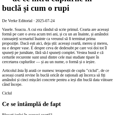
buclă și cum o rupi
De Verke Editorial
·
2025-07-24
Vasele. Soacra. A cui era rândul să scrie primul. Cearta are aceeași
formă pe care o avea acum trei ani, și cu un an înainte, și amândoi
cunoașteți scenariul înainte ca vreunul să fi terminat prima
propoziție. Dacă ești aici, deja știi: aceeași ceartă, mereu și mereu,
nu e despre vase. E despre ceva de dedesubt pe care voi doi tot îl
spuneți pe jumătate, fără să-l spuneți complet. Vestea bună e că
certurile recurente sunt unul dintre cele mai studiate tipare în
cercetarea cuplurilor — și au un nume, o formă și o ieșire.
Articolul ăsta îți arată ce numesc terapeuții de cuplu "ciclul", de ce
aceeași ceartă revine în buclă oricât de raționali ați încerca să fiți
amândoi și cinci mișcări concrete pentru a ieși din buclă data viitoare
când începe.
Ciclul
Ce se întâmplă de fapt
Blocați iarăși în aceeași ceartă?