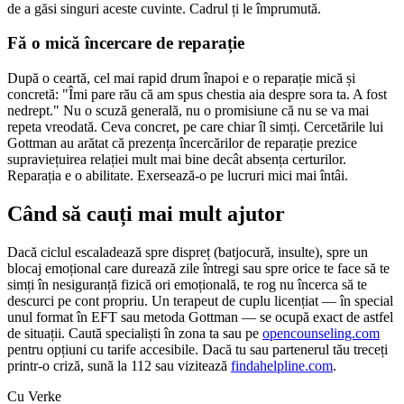
de a găsi singuri aceste cuvinte. Cadrul ți le împrumută.
Fă o mică încercare de reparație
După o ceartă, cel mai rapid drum înapoi e o reparație mică și
concretă: "Îmi pare rău că am spus chestia aia despre sora ta. A fost
nedrept." Nu o scuză generală, nu o promisiune că nu se va mai
repeta vreodată. Ceva concret, pe care chiar îl simți. Cercetările lui
Gottman au arătat că prezența încercărilor de reparație prezice
supraviețuirea relației mult mai bine decât absența certurilor.
Reparația e o abilitate. Exersează-o pe lucruri mici mai întâi.
Când să cauți mai mult ajutor
Dacă ciclul escaladează spre dispreț (batjocură, insulte), spre un
blocaj emoțional care durează zile întregi sau spre orice te face să te
simți în nesiguranță fizică ori emoțională, te rog nu încerca să te
descurci pe cont propriu. Un terapeut de cuplu licențiat — în special
unul format în EFT sau metoda Gottman — se ocupă exact de astfel
de situații. Caută specialiști în zona ta sau pe
opencounseling.com
pentru opțiuni cu tarife accesibile. Dacă tu sau partenerul tău treceți
printr-o criză, sună la 112 sau vizitează
findahelpline.com
.
Cu Verke