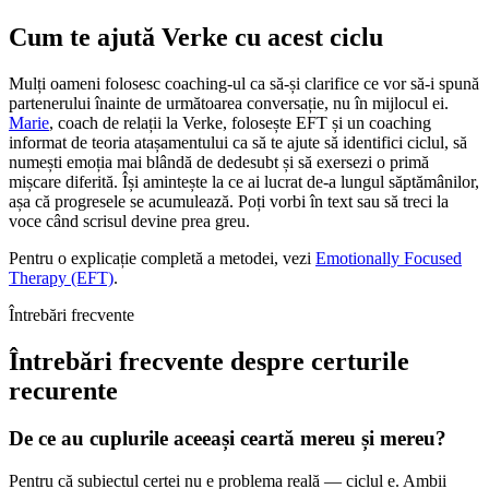
Cum te ajută Verke cu acest ciclu
Mulți oameni folosesc coaching-ul ca să-și clarifice ce vor să-i spună
partenerului înainte de următoarea conversație, nu în mijlocul ei.
Marie
, coach de relații la Verke, folosește EFT și un coaching
informat de teoria atașamentului ca să te ajute să identifici ciclul, să
numești emoția mai blândă de dedesubt și să exersezi o primă
mișcare diferită. Își amintește la ce ai lucrat de-a lungul săptămânilor,
așa că progresele se acumulează. Poți vorbi în text sau să treci la
voce când scrisul devine prea greu.
Pentru o explicație completă a metodei, vezi
Emotionally Focused
Therapy (EFT)
.
Întrebări frecvente
Întrebări frecvente despre certurile
recurente
De ce au cuplurile aceeași ceartă mereu și mereu?
Pentru că subiectul certei nu e problema reală — ciclul e. Ambii