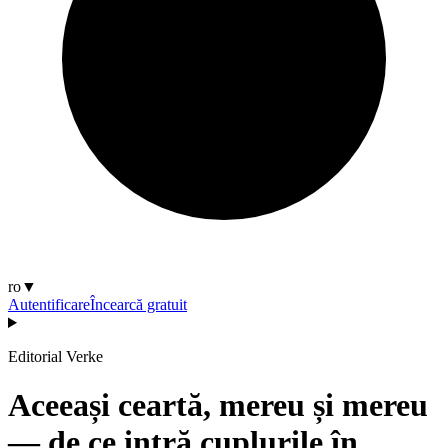
ro
▼
Autentificare
Încearcă gratuit
Editorial Verke
Aceeași ceartă, mereu și mereu
— de ce intră cuplurile în