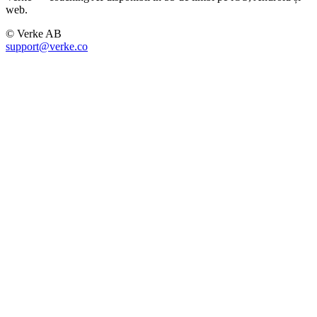
web.
© Verke AB
support@verke.co