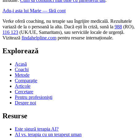
Înrudite:
Cum să comunici mai bine cu partenerul tău
.
Adu-i asta lui Marie — fără cont
Verke oferă coaching, nu terapie sau îngrijire medicală. Rezultatele
variază de la o persoană la alta. Dacă ești în criză, sună la
988
(RO),
116 123
(UK/UE, Samaritans),
sau serviciile locale de urgență.
Vizitează
findahelpline.com
pentru resurse internaționale.
Explorează
Acasă
Coachi
Metode
Comparație
Articole
Cercetare
Pentru profesioniști
Despre noi
Resurse
Este sigură terapia AI?
AI vs. terapia cu un terapeut uman