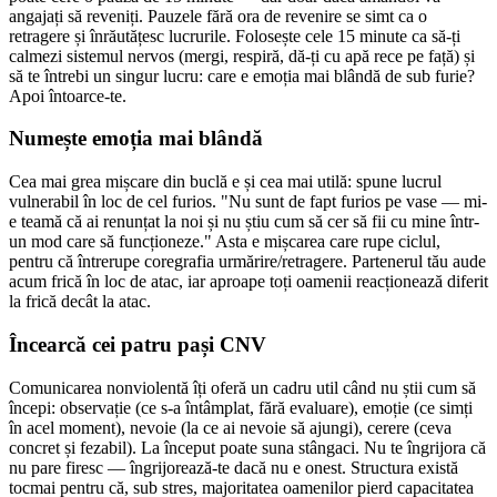
angajați să reveniți. Pauzele fără ora de revenire se simt ca o
retragere și înrăutățesc lucrurile. Folosește cele 15 minute ca să-ți
calmezi sistemul nervos (mergi, respiră, dă-ți cu apă rece pe față) și
să te întrebi un singur lucru: care e emoția mai blândă de sub furie?
Apoi întoarce-te.
Numește emoția mai blândă
Cea mai grea mișcare din buclă e și cea mai utilă: spune lucrul
vulnerabil în loc de cel furios. "Nu sunt de fapt furios pe vase — mi-
e teamă că ai renunțat la noi și nu știu cum să cer să fii cu mine într-
un mod care să funcționeze." Asta e mișcarea care rupe ciclul,
pentru că întrerupe coregrafia urmărire/retragere. Partenerul tău aude
acum frică în loc de atac, iar aproape toți oamenii reacționează diferit
la frică decât la atac.
Încearcă cei patru pași CNV
Comunicarea nonviolentă îți oferă un cadru util când nu știi cum să
începi: observație (ce s-a întâmplat, fără evaluare), emoție (ce simți
în acel moment), nevoie (la ce ai nevoie să ajungi), cerere (ceva
concret și fezabil). La început poate suna stângaci. Nu te îngrijora că
nu pare firesc — îngrijorează-te dacă nu e onest. Structura există
tocmai pentru că, sub stres, majoritatea oamenilor pierd capacitatea