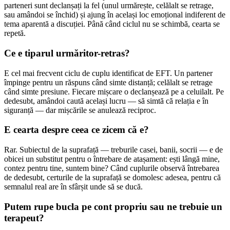
parteneri sunt declanșați la fel (unul urmărește, celălalt se retrage,
sau amândoi se închid) și ajung în același loc emoțional indiferent de
tema aparentă a discuției. Până când ciclul nu se schimbă, cearta se
repetă.
Ce e tiparul urmăritor-retras?
E cel mai frecvent ciclu de cuplu identificat de EFT. Un partener
împinge pentru un răspuns când simte distanță; celălalt se retrage
când simte presiune. Fiecare mișcare o declanșează pe a celuilalt. Pe
dedesubt, amândoi caută același lucru — să simtă că relația e în
siguranță — dar mișcările se anulează reciproc.
E cearta despre ceea ce zicem că e?
Rar. Subiectul de la suprafață — treburile casei, banii, socrii — e de
obicei un substitut pentru o întrebare de atașament: ești lângă mine,
contez pentru tine, suntem bine? Când cuplurile observă întrebarea
de dedesubt, certurile de la suprafață se domolesc adesea, pentru că
semnalul real are în sfârșit unde să se ducă.
Putem rupe bucla pe cont propriu sau ne trebuie un
terapeut?