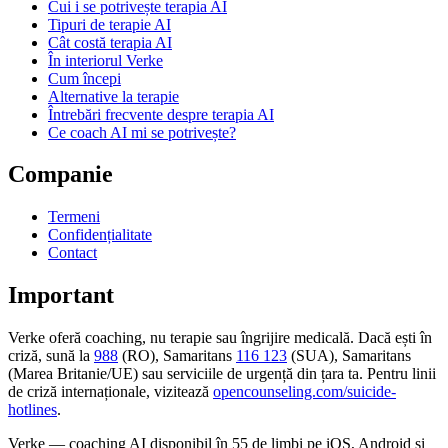
Cui i se potrivește terapia AI
Tipuri de terapie AI
Cât costă terapia AI
În interiorul Verke
Cum începi
Alternative la terapie
Întrebări frecvente despre terapia AI
Ce coach AI mi se potrivește?
Companie
Termeni
Confidențialitate
Contact
Important
Verke oferă coaching, nu terapie sau îngrijire medicală. Dacă ești în
criză, sună la
988
(RO), Samaritans
116 123
(SUA), Samaritans
(Marea Britanie/UE) sau serviciile de urgență din țara ta. Pentru linii
de criză internaționale, vizitează
opencounseling.com/suicide-
hotlines
.
Verke — coaching AI disponibil în 55 de limbi pe iOS, Android și