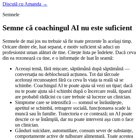
Discută cu Amanda →
Semnele
Semne că coachingul AI nu este suficient
Semnele de mai jos nu trebuie să fie toate prezente în același timp.
Oricare dintre ele, luat separat, e motiv suficient să aduci un
profesionist uman alături de tine. Citește lista pe îndelete. Dacă ceva
din ea rezonează cu tine, e o informație de luat în seamă:
Aceeași temă, fără mișcare, săptămână după săptămână —
conversația nu deblochează acțiunea. Tot dai târcoale
acelorași recunoașteri fără ca ceva în viața ta reală să se
schimbe. Coachingul AI te poate ajuta să vezi un tipar; dacă
nu te poate ajuta să-l schimbi după o încercare reală, tiparul
are probabil rădăcini cu care trebuie să lucreze un clinician.
Simptome care se intensifică — somnul se înrăutățește,
apetitul se schimbă, retragere socială, funcționarea scade la
muncă sau în familie. Traiectoria e ce contează; un AI poate
descrie ce se întâmplă, dar nu poate interveni așa cum o face
un clinician.
Gânduri suicidare, automutilare, consum sever de substanțe,
comportamente active de tulburare alimentară. Toate acestea