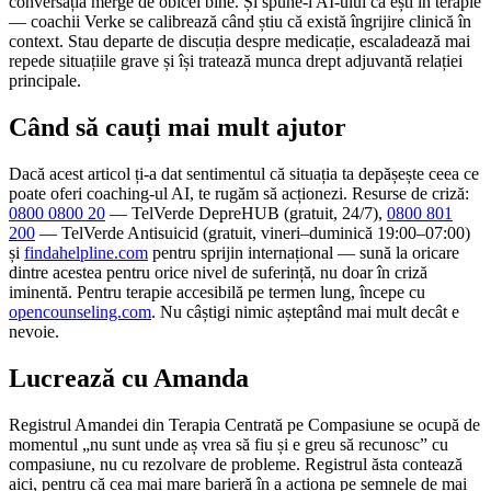
conversația merge de obicei bine. Și spune-i AI-ului că ești în terapie
— coachii Verke se calibrează când știu că există îngrijire clinică în
context. Stau departe de discuția despre medicație, escaladează mai
repede situațiile grave și își tratează munca drept adjuvantă relației
principale.
Când să cauți mai mult ajutor
Dacă acest articol ți-a dat sentimentul că situația ta depășește ceea ce
poate oferi coaching-ul AI, te rugăm să acționezi. Resurse de criză:
0800 0800 20
— TelVerde DepreHUB (gratuit, 24/7),
0800 801
200
— TelVerde Antisuicid (gratuit, vineri–duminică 19:00–07:00)
și
findahelpline.com
pentru sprijin internațional — sună la oricare
dintre acestea pentru orice nivel de suferință, nu doar în criză
iminentă. Pentru terapie accesibilă pe termen lung, începe cu
opencounseling.com
. Nu câștigi nimic așteptând mai mult decât e
nevoie.
Lucrează cu Amanda
Registrul Amandei din Terapia Centrată pe Compasiune se ocupă de
momentul „nu sunt unde aș vrea să fiu și e greu să recunosc” cu
compasiune, nu cu rezolvare de probleme. Registrul ăsta contează
aici, pentru că cea mai mare barieră în a acționa pe semnele de mai