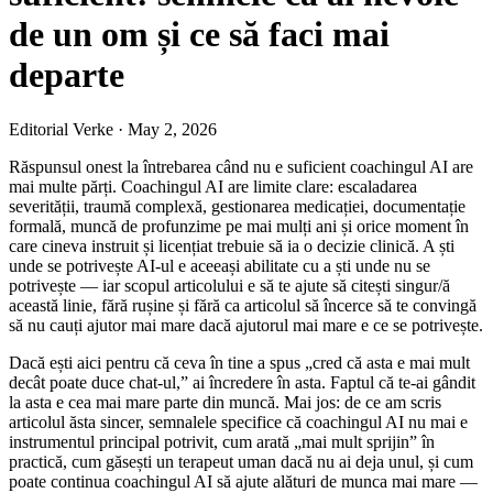
de un om și ce să faci mai
departe
Editorial Verke
·
May 2, 2026
Răspunsul onest la întrebarea când nu e suficient coachingul AI are
mai multe părți. Coachingul AI are limite clare: escaladarea
severității, traumă complexă, gestionarea medicației, documentație
formală, muncă de profunzime pe mai mulți ani și orice moment în
care cineva instruit și licențiat trebuie să ia o decizie clinică. A ști
unde se potrivește AI-ul e aceeași abilitate cu a ști unde nu se
potrivește — iar scopul articolului e să te ajute să citești singur/ă
această linie, fără rușine și fără ca articolul să încerce să te convingă
să nu cauți ajutor mai mare dacă ajutorul mai mare e ce se potrivește.
Dacă ești aici pentru că ceva în tine a spus „cred că asta e mai mult
decât poate duce chat-ul,” ai încredere în asta. Faptul că te-ai gândit
la asta e cea mai mare parte din muncă. Mai jos: de ce am scris
articolul ăsta sincer, semnalele specifice că coachingul AI nu mai e
instrumentul principal potrivit, cum arată „mai mult sprijin” în
practică, cum găsești un terapeut uman dacă nu ai deja unul, și cum
poate continua coachingul AI să ajute alături de munca mai mare —