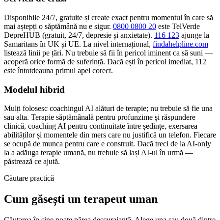
Disponibile 24/7, gratuite și create exact pentru momentul în care să
mai aștepți o săptămână nu e sigur.
0800 0800 20
este TelVerde
DepreHUB (gratuit, 24/7, depresie și anxietate).
116 123
ajunge la
Samaritans în UK și UE. La nivel internațional,
findahelpline.com
listează linii pe țări. Nu trebuie să fii în pericol iminent ca să suni —
acoperă orice formă de suferință. Dacă ești în pericol imediat, 112
este întotdeauna primul apel corect.
Modelul hibrid
Mulți folosesc coachingul AI alături de terapie; nu trebuie să fie una
sau alta. Terapie săptămânală pentru profunzime și răspundere
clinică, coaching AI pentru continuitate între ședințe, exersarea
abilităților și momentele din mers care nu justifică un telefon. Fiecare
se ocupă de munca pentru care e construit. Dacă treci de la AI-only
la a adăuga terapie umană, nu trebuie să lași AI-ul în urmă —
păstrează ce ajută.
Căutare practică
Cum găsești un terapeut uman
Căutarea în sine poate părea descurajantă. Alege una sau două dintre