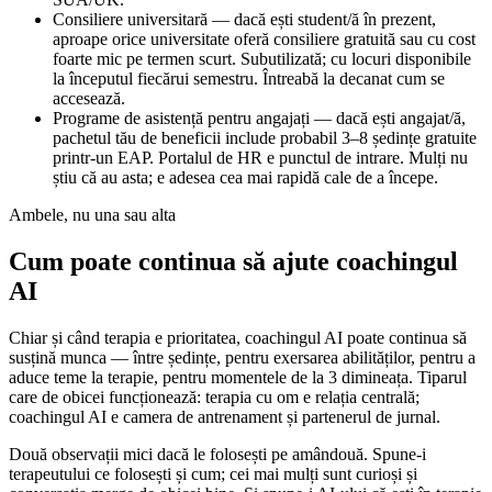
Consiliere universitară — dacă ești student/ă în prezent,
aproape orice universitate oferă consiliere gratuită sau cu cost
foarte mic pe termen scurt. Subutilizată; cu locuri disponibile
la începutul fiecărui semestru. Întreabă la decanat cum se
accesează.
Programe de asistență pentru angajați — dacă ești angajat/ă,
pachetul tău de beneficii include probabil 3–8 ședințe gratuite
printr-un EAP. Portalul de HR e punctul de intrare. Mulți nu
știu că au asta; e adesea cea mai rapidă cale de a începe.
Ambele, nu una sau alta
Cum poate continua să ajute coachingul
AI
Chiar și când terapia e prioritatea, coachingul AI poate continua să
susțină munca — între ședințe, pentru exersarea abilităților, pentru a
aduce teme la terapie, pentru momentele de la 3 dimineața. Tiparul
care de obicei funcționează: terapia cu om e relația centrală;
coachingul AI e camera de antrenament și partenerul de jurnal.
Două observații mici dacă le folosești pe amândouă. Spune-i
terapeutului ce folosești și cum; cei mai mulți sunt curioși și