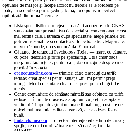
opțiunile de mai jos și începe acolo; nu trebuie să le folosești pe
toate, iar scopul e o primă ședință bună, nu o potrivire perfect
optimizată din prima încercare:
Lista specialiștilor din rețea — dacă ai acoperire prin CNAS
sau o asigurare privată, lista de specialiști convenționați e cea
mai ieftină cale. Filtrează după specialitate, alege primele trei
potriviri rezonabile și contactează-le pe toate trei. Majoritatea
nu vor răspunde; una sau două da. E normal.
Căutarea de terapeuți Psychology Today — mare, cu căutare,
cu poze, descrieri și filtre pe specialități. Utilă chiar dacă
mergi în afara rețelei, pentru că îți dă o imagine despre cine
practică în zona ta.
opencounseling.com
— trimiteri către terapeuți cu tarife
reduse; creat special pentru situația „nu-mi permit prețul
întreg". Merită o căutare chiar dacă presupui că bugetul e
închis.
Centre comunitare de sănătate mintală sau cabinete cu tarife
reduse — în multe orașe există opțiuni cu prețuri adaptate
venitului. Timpul de așteptare poate fi mai lung; costul e de
obicei mult mai mic; calitatea variază, dar e adesea foarte
bună.
findahelpline.com
— director internațional de linii de criză și
sprijin; cea mai cuprinzătoare resursă dacă ești în afara
SUA/UK.