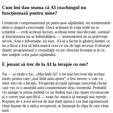
Cum îmi dau seama că AI coachingul nu
funcționează pentru mine?
Urmărește comportamentul pe patru-șase săptămâni, nu sentimentele
dintr-o singură conversație. Dacă acțiunea în viața reală nu se
schimbă — eviți aceleași lucruri, aceleași teme dau târcoale, somnul
și funcționarea nu se îmbunătățesc — instrumentul nu se potrivește
nevoii. Asta e informație, nu eșec. AI-ul a lucrat la găsirea limitei; ce
nu a făcut a fost să înlocuiască ceea ce era de fapt necesar. Folosește
datele: programează o consultație cu un clinician licențiat și ia cu
tine notițele celor patru săptămâni.
E jenant să trec de la AI la terapie cu om?
Nu — și mulți o fac. „Mai întâi AI” e tot mai frecvent din același
motiv pentru care „mai întâi auto-ajutor” a fost mereu: o cale cu
mize mici de a începe. Terapeuții acceptă aproape universal clienți
care vin cu o anumită auto-conștientizare deja construită. Probabil
vei ajunge la prima ședință cu un limbaj mai clar, tipare recunoscute
și o cerere mai specifică — toate fac munca să meargă mai repede.
Rușinea de a avea nevoie de mai mult ajutor e cea mai zgomotoasă
chiar înainte de a ridica receptorul; se liniștește în clipa în care chiar
suni.