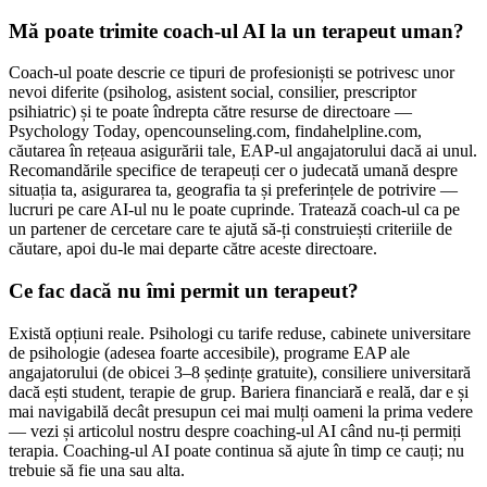
Mă poate trimite coach-ul AI la un terapeut uman?
Coach-ul poate descrie ce tipuri de profesioniști se potrivesc unor
nevoi diferite (psiholog, asistent social, consilier, prescriptor
psihiatric) și te poate îndrepta către resurse de directoare —
Psychology Today, opencounseling.com, findahelpline.com,
căutarea în rețeaua asigurării tale, EAP-ul angajatorului dacă ai unul.
Recomandările specifice de terapeuți cer o judecată umană despre
situația ta, asigurarea ta, geografia ta și preferințele de potrivire —
lucruri pe care AI-ul nu le poate cuprinde. Tratează coach-ul ca pe
un partener de cercetare care te ajută să-ți construiești criteriile de
căutare, apoi du-le mai departe către aceste directoare.
Ce fac dacă nu îmi permit un terapeut?
Există opțiuni reale. Psihologi cu tarife reduse, cabinete universitare
de psihologie (adesea foarte accesibile), programe EAP ale
angajatorului (de obicei 3–8 ședințe gratuite), consiliere universitară
dacă ești student, terapie de grup. Bariera financiară e reală, dar e și
mai navigabilă decât presupun cei mai mulți oameni la prima vedere
— vezi și articolul nostru despre coaching-ul AI când nu-ți permiți
terapia. Coaching-ul AI poate continua să ajute în timp ce cauți; nu
trebuie să fie una sau alta.