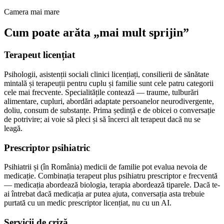
Camera mai mare
Cum poate arăta „mai mult sprijin”
Terapeut licențiat
Psihologii, asistenții sociali clinici licențiați, consilierii de sănătate
mintală și terapeuții pentru cuplu și familie sunt cele patru categorii
cele mai frecvente. Specialitățile contează — traume, tulburări
alimentare, cupluri, abordări adaptate persoanelor neurodivergente,
doliu, consum de substanțe. Prima ședință e de obicei o conversație
de potrivire; ai voie să pleci și să încerci alt terapeut dacă nu se
leagă.
Prescriptor psihiatric
Psihiatrii și (în România) medicii de familie pot evalua nevoia de
medicație. Combinația terapeut plus psihiatru prescriptor e frecventă
— medicația abordează biologia, terapia abordează tiparele. Dacă te-
ai întrebat dacă medicația ar putea ajuta, conversația asta trebuie
purtată cu un medic prescriptor licențiat, nu cu un AI.
Servicii de criză