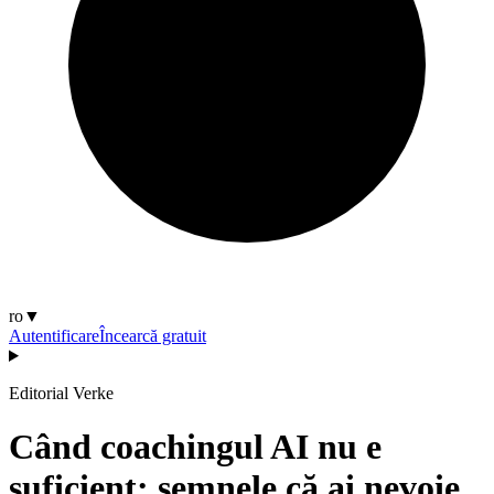
ro
▼
Autentificare
Încearcă gratuit
Editorial Verke
Când coachingul AI nu e
suficient: semnele că ai nevoie