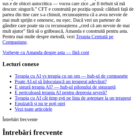
sus e de obicei autocritica — vocea care zice „ar fi trebuit să mă
descurc singur/ă.” CFT e construită pe poziția opusă: căldură față de
partea din tine care s-a chinuit, recunoașterea că a avea nevoie de
mai mult sprijin e omenesc, nu eșec. Dacă vrei un partener de
gândire care poate sta cu recunoașterea „cred că am nevoie de mai
mult ajutor” fără să o grăbească, Amanda e construită pentru asta.
Pentru mai multe despre metodă, vezi
Terapia Centrată pe
Compasiune
.
Vorbește cu Amanda despre asta — fără cont
Lecturi conexe
Terapia cu AI vs terapia cu un om — hub-ul de comparație
Poate AI-ul să înlocuiască un terapeut adevărat?
E sigură terapia AI? — hub-ul pilonului de siguranță
E periculoasă terapia AI pentru depresia severă?
Terapia cu AI cât timp ești pe lista de așteptare la un terapeut
Epuizat/ă și nu te poți opri
Vezi toate articolele
Întrebări frecvente
Întrebări frecvente