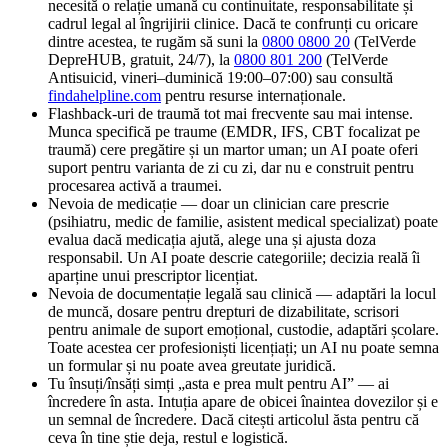
necesită o relație umană cu continuitate, responsabilitate și
cadrul legal al îngrijirii clinice. Dacă te confrunți cu oricare
dintre acestea, te rugăm să suni la
0800 0800 20
(TelVerde
DepreHUB, gratuit, 24/7), la
0800 801 200
(TelVerde
Antisuicid, vineri–duminică 19:00–07:00) sau consultă
findahelpline.com
pentru resurse internaționale.
Flashback-uri de traumă tot mai frecvente sau mai intense.
Munca specifică pe traume (EMDR, IFS, CBT focalizat pe
traumă) cere pregătire și un martor uman; un AI poate oferi
suport pentru varianta de zi cu zi, dar nu e construit pentru
procesarea activă a traumei.
Nevoia de medicație — doar un clinician care prescrie
(psihiatru, medic de familie, asistent medical specializat) poate
evalua dacă medicația ajută, alege una și ajusta doza
responsabil. Un AI poate descrie categoriile; decizia reală îi
aparține unui prescriptor licențiat.
Nevoia de documentație legală sau clinică — adaptări la locul
de muncă, dosare pentru drepturi de dizabilitate, scrisori
pentru animale de suport emoțional, custodie, adaptări școlare.
Toate acestea cer profesioniști licențiați; un AI nu poate semna
un formular și nu poate avea greutate juridică.
Tu însuți/însăți simți „asta e prea mult pentru AI” — ai
încredere în asta. Intuția apare de obicei înaintea dovezilor și e
un semnal de încredere. Dacă citești articolul ăsta pentru că
ceva în tine știe deja, restul e logistică.