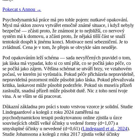
Pokecat s Annou →
Psychodynamická práce má pro tohle pojem: nutkavé opakování.
Mysl má sklon znovu vytvářet emočně známé situace, i když nebyly
bezpečné — zčásti proto, že známost je to nejbližší, co nervový
systém má k domovu, a zčásti proto, že nějaká tišší část se snaží
tentokrát dospět k jinému konci. Motivace není sebezničení. Je to
zvládnutí. Cena je v tom, že přepis se obvykle sám neuděje.
Pod opakováním leží schéma — sada nevyřčených pravidel o tom,
jak láska má vypadat, kdo si co smí přát, co se počítá jako péče, co
se počítá jako zájem. Většina schémat se utváří brzy, ve vztahovém
počasí, ve kterém jsi vyrůstal/a. Pokud péče přicházela nepravidelně,
nepravidelná pozornost může působit jako láska. Pokud převažovala
kritika, laskavost může působit podezřele. Pokud sis musel/a přízeň
zasloužit, snadná přízeň může působit dutě. Nic z toho není tvoje
vina. A se vším se dá pracovat.
Důkazní základna pro práci s touto vrstvou vzorce je solidní. Studie
Lindegaardové a kolegů z roku 2024 zaměřená na
psychodynamickou terapii poskytovanou online zjistila u úzce
souvisejících obtíží velké účinky u vedené formy (d=1,07) a
smysluplné účinky u nevedené (d=0,61) (
Lindegaard et al., 2024
).
Studie Johanssona a kolegů z roku 2017 zjistila velké účinky