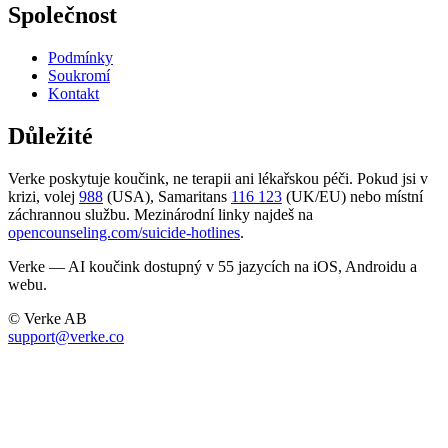
Společnost
Podmínky
Soukromí
Kontakt
Důležité
Verke poskytuje koučink, ne terapii ani lékařskou péči. Pokud jsi v
krizi, volej
988
(USA), Samaritans
116 123
(UK/EU) nebo místní
záchrannou službu. Mezinárodní linky najdeš na
opencounseling.com/suicide-hotlines
.
Verke — AI koučink dostupný v 55 jazycích na iOS, Androidu a
webu.
© Verke AB
support@verke.co