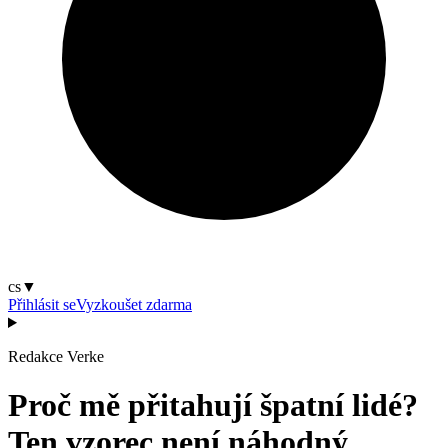
cs
▼
Přihlásit se
Vyzkoušet zdarma
Redakce Verke
Proč mě přitahují špatní lidé?
Ten vzorec není náhodný