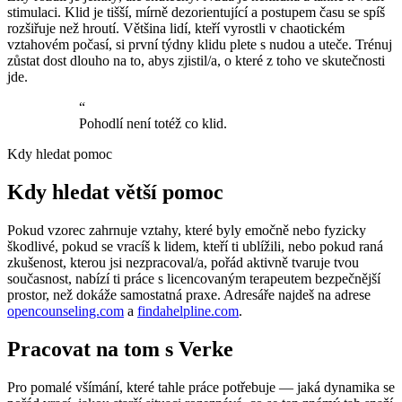
stimulaci. Klid je tišší, mírně dezorientující a postupem času se spíš
rozšiřuje než hroutí. Většina lidí, kteří vyrostli v chaotickém
vztahovém počasí, si první týdny klidu plete s nudou a uteče. Trénuj
zůstat dost dlouho na to, abys zjistil/a, o které z toho ve skutečnosti
jde.
“
Pohodlí není totéž co klid.
Kdy hledat pomoc
Kdy hledat větší pomoc
Pokud vzorec zahrnuje vztahy, které byly emočně nebo fyzicky
škodlivé, pokud se vracíš k lidem, kteří ti ublížili, nebo pokud raná
zkušenost, kterou jsi nezpracoval/a, pořád aktivně tvaruje tvou
současnost, nabízí ti práce s licencovaným terapeutem bezpečnější
prostor, než dokáže samostatná praxe. Adresáře najdeš na adrese
opencounseling.com
a
findahelpline.com
.
Pracovat na tom s Verke
Pro pomalé všímání, které tahle práce potřebuje — jaká dynamika se