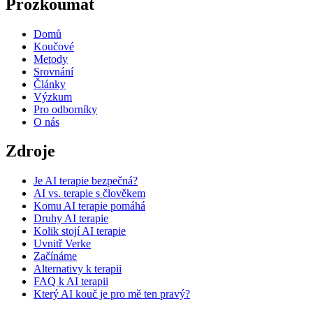
Prozkoumat
Domů
Koučové
Metody
Srovnání
Články
Výzkum
Pro odborníky
O nás
Zdroje
Je AI terapie bezpečná?
AI vs. terapie s člověkem
Komu AI terapie pomáhá
Druhy AI terapie
Kolik stojí AI terapie
Uvnitř Verke
Začínáme
Alternativy k terapii
FAQ k AI terapii
Který AI kouč je pro mě ten pravý?