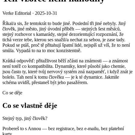
Verke Editorial
·
2025-10-31
Říkal/a sis, že tentokrát to bude jiné. Poslední tři jiné nebyly. Jiný
člověk, jiné město, jiný úvodní příběh — stejných šest měsíců,
stejný rozhovor s kamarády, stejné dezorientující rozpoznání, že
tichá verze tebe, kterou ses snažil/a nechat za sebou, je zase tady.
Pokud se ptáš, proč tě přitahují špatní lidé, nejspíš už víš, že to není
smůla. Vypadá to na to moc konzistentně.
Krátká odpověď: přitažlivost běží zčásti na známosti — a známost
není totéž co kompatibilita. Dynamiky, které působí jako chemie,
jsou často ty, které tvůj nervový systém zná nazpaměť, i když znát je
bolelo. Tah není k tomu člověku — je k té dynamice. Jakmile
schéma uvidíš, přestaneš být jeho pasažérem.
Co se děje
Co se vlastně děje
Stejný typ, jiný člověk?
Probereš to s Annou — bez registrace, bez e-mailu, bez platební
karty.