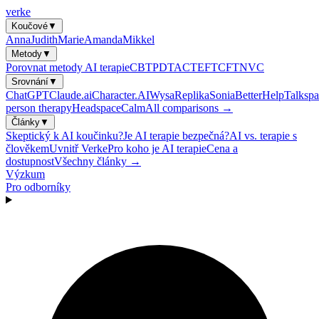
verke
Koučové
▼
Anna
Judith
Marie
Amanda
Mikkel
Metody
▼
Porovnat metody AI terapie
CBT
PDT
ACT
EFT
CFT
NVC
Srovnání
▼
ChatGPT
Claude.ai
Character.AI
Wysa
Replika
Sonia
BetterHelp
Talkspa
person therapy
Headspace
Calm
All comparisons →
Články
▼
Skeptický k AI koučinku?
Je AI terapie bezpečná?
AI vs. terapie s
člověkem
Uvnitř Verke
Pro koho je AI terapie
Cena a
dostupnost
Všechny články →
Výzkum
Pro odborníky