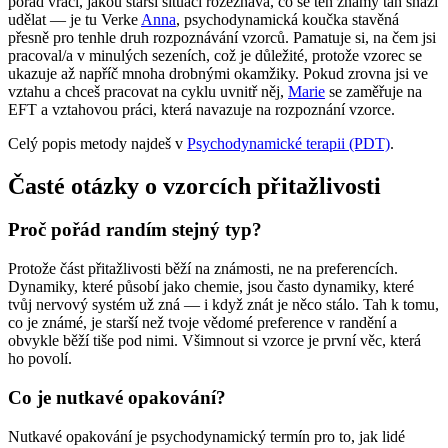
pořád vrací, jakou starší situaci rozeznává, co se ten známý tah snaží
udělat — je tu Verke
Anna
, psychodynamická koučka stavěná
přesně pro tenhle druh rozpoznávání vzorců. Pamatuje si, na čem jsi
pracoval/a v minulých sezeních, což je důležité, protože vzorec se
ukazuje až napříč mnoha drobnými okamžiky. Pokud zrovna jsi ve
vztahu a chceš pracovat na cyklu uvnitř něj,
Marie
se zaměřuje na
EFT a vztahovou práci, která navazuje na rozpoznání vzorce.
Celý popis metody najdeš v
Psychodynamické terapii (PDT)
.
Časté otázky o vzorcích přitažlivosti
Proč pořád randím stejný typ?
Protože část přitažlivosti běží na známosti, ne na preferencích.
Dynamiky, které působí jako chemie, jsou často dynamiky, které
tvůj nervový systém už zná — i když znát je něco stálo. Tah k tomu,
co je známé, je starší než tvoje vědomé preference v randění a
obvykle běží tiše pod nimi. Všimnout si vzorce je první věc, která
ho povolí.
Co je nutkavé opakování?
Nutkavé opakování je psychodynamický termín pro to, jak lidé