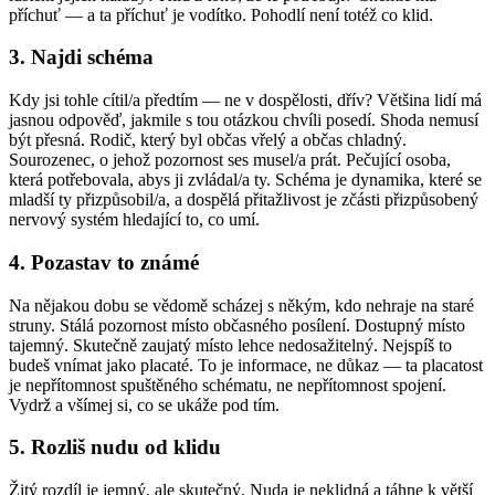
příchuť — a ta příchuť je vodítko. Pohodlí není totéž co klid.
3. Najdi schéma
Kdy jsi tohle cítil/a předtím — ne v dospělosti, dřív? Většina lidí má
jasnou odpověď, jakmile s tou otázkou chvíli posedí. Shoda nemusí
být přesná. Rodič, který byl občas vřelý a občas chladný.
Sourozenec, o jehož pozornost ses musel/a prát. Pečující osoba,
která potřebovala, abys ji zvládal/a ty. Schéma je dynamika, které se
mladší ty přizpůsobil/a, a dospělá přitažlivost je zčásti přizpůsobený
nervový systém hledající to, co umí.
4. Pozastav to známé
Na nějakou dobu se vědomě scházej s někým, kdo nehraje na staré
struny. Stálá pozornost místo občasného posílení. Dostupný místo
tajemný. Skutečně zaujatý místo lehce nedosažitelný. Nejspíš to
budeš vnímat jako placaté. To je informace, ne důkaz — ta placatost
je nepřítomnost spuštěného schématu, ne nepřítomnost spojení.
Vydrž a všímej si, co se ukáže pod tím.
5. Rozliš nudu od klidu
Žitý rozdíl je jemný, ale skutečný. Nuda je neklidná a táhne k větší