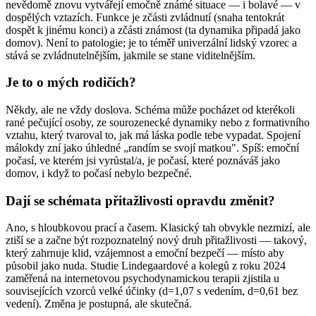
nevědomě znovu vytvářejí emočně známé situace — i bolavé — v
dospělých vztazích. Funkce je zčásti zvládnutí (snaha tentokrát
dospět k jinému konci) a zčásti známost (ta dynamika připadá jako
domov). Není to patologie; je to téměř univerzální lidský vzorec a
stává se zvládnutelnějším, jakmile se stane viditelnějším.
Je to o mých rodičích?
Někdy, ale ne vždy doslova. Schéma může pocházet od kterékoli
rané pečující osoby, ze sourozenecké dynamiky nebo z formativního
vztahu, který tvaroval to, jak má láska podle tebe vypadat. Spojení
málokdy zní jako úhledné „randím se svojí matkou". Spíš: emoční
počasí, ve kterém jsi vyrůstal/a, je počasí, které poznáváš jako
domov, i když to počasí nebylo bezpečné.
Dají se schémata přitažlivosti opravdu změnit?
Ano, s hloubkovou prací a časem. Klasický tah obvykle nezmizí, ale
ztiší se a začne být rozpoznatelný nový druh přitažlivosti — takový,
který zahrnuje klid, vzájemnost a emoční bezpečí — místo aby
působil jako nuda. Studie Lindegaardové a kolegů z roku 2024
zaměřená na internetovou psychodynamickou terapii zjistila u
souvisejících vzorců velké účinky (d=1,07 s vedením, d=0,61 bez
vedení). Změna je postupná, ale skutečná.