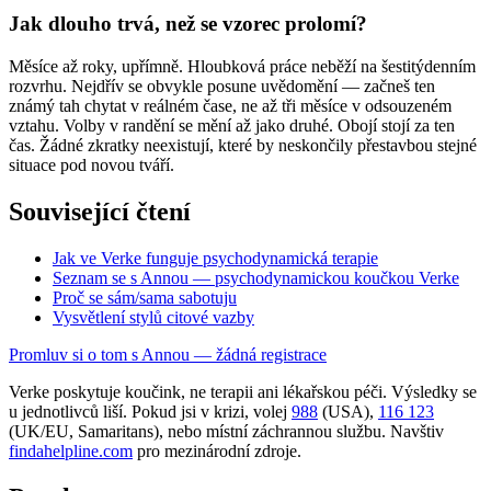
Jak dlouho trvá, než se vzorec prolomí?
Měsíce až roky, upřímně. Hloubková práce neběží na šestitýdenním
rozvrhu. Nejdřív se obvykle posune uvědomění — začneš ten
známý tah chytat v reálném čase, ne až tři měsíce v odsouzeném
vztahu. Volby v randění se mění až jako druhé. Obojí stojí za ten
čas. Žádné zkratky neexistují, které by neskončily přestavbou stejné
situace pod novou tváří.
Související čtení
Jak ve Verke funguje psychodynamická terapie
Seznam se s Annou — psychodynamickou koučkou Verke
Proč se sám/sama sabotuju
Vysvětlení stylů citové vazby
Promluv si o tom s Annou — žádná registrace
Verke poskytuje koučink, ne terapii ani lékařskou péči. Výsledky se
u jednotlivců liší. Pokud jsi v krizi, volej
988
(USA),
116 123
(UK/EU, Samaritans),
nebo místní záchrannou službu. Navštiv
findahelpline.com
pro mezinárodní zdroje.