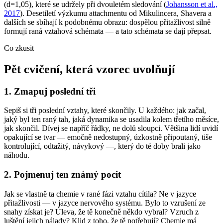
(d=1,05), které se udržely při dvouletém sledování (
Johansson et al.,
2017
). Desetiletí výzkumu attachmentu od Mikulincera, Shavera a
dalších se sbíhají k podobnému obrazu: dospělou přitažlivost silně
formují raná vztahová schémata — a tato schémata se dají přepsat.
Co zkusit
Pět cvičení, která vzorec uvolňují
1. Zmapuj poslední tři
Sepiš si tři poslední vztahy, které skončily. U každého: jak začal,
jaký byl ten raný tah, jaká dynamika se usadila kolem třetího měsíce,
jak skončil. Dívej se napříč řádky, ne dolů sloupci. Většina lidí uvidí
opakující se tvar — emočně nedostupný, úzkostně připoutaný, tiše
kontrolující, odtažitý, návykový —, který do té doby brali jako
náhodu.
2. Pojmenuj ten známý pocit
Jak se vlastně ta chemie v rané fázi vztahu cítila? Ne v jazyce
přitažlivosti — v jazyce nervového systému. Bylo to vzrušení ze
snahy získat je? Úleva, že tě konečně někdo vybral? Vzruch z
luštění jejich nálady? Klid z toho, že tě potřebují? Chemie má