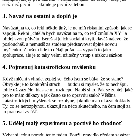
snáz než první — jakmile je první za tebou.
3. Naváž na ostatní a doplň je
Navázat na to, co řekl někdo jiný, je nejmíň riskantní způsob, jak se
zapojit. Řekni „chtěl/a bych navázat na to, co teď zmínil/a XY“ a
přidej svou půlvětu. Bereš si jejich sociální krytí, dáváš najevo, že
posloucháš, a nemusíš za studena představovat úplně novou
myšlenku. Zkušení lidé to dělají pořád — vypadá to jako
spolupráce, ale je to taky velmi užitečný vstup s nízkou sázkou.
4. Pojmenuj katastrofickou myšlenku
Když mlčení vyhraje, zeptej se: čeho jsem se bál/a, že se stane?
Obvykle je to konkrétní strach — budou si myslet, že to nechápu,
tohle už zaznělo, hlas se mi rozklepe. Napiš si to. Pak se zeptej: jaké
pro to mám důkazy a jak často se to opravdu stalo? Většina
katastrofických myšlenek se rozplyne, jakmile mají ukázat doklady.
Ty, co se nerozplynou, ukazují na něco skutečného, na čem stojí za
to pracovat zvlášť.
5. Udělej malý experiment a poctivě ho zhodnoť
Vyber si jednu poradu tento týden. Použij pravidlo předem zavázat.