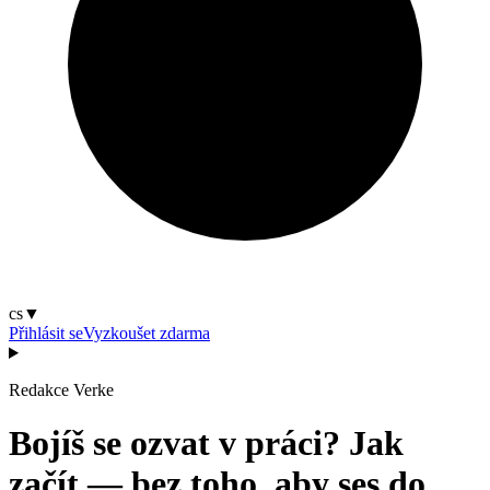
cs
▼
Přihlásit se
Vyzkoušet zdarma
Redakce Verke
Bojíš se ozvat v práci? Jak
začít — bez toho, aby ses do