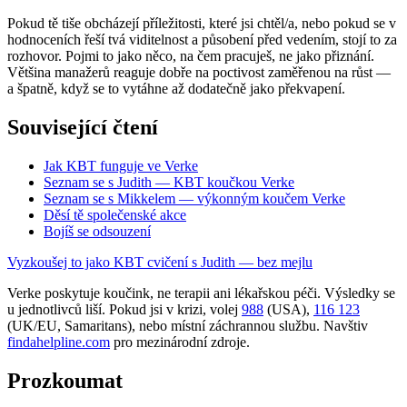
Pokud tě tiše obcházejí příležitosti, které jsi chtěl/a, nebo pokud se v
hodnoceních řeší tvá viditelnost a působení před vedením, stojí to za
rozhovor. Pojmi to jako něco, na čem pracuješ, ne jako přiznání.
Většina manažerů reaguje dobře na poctivost zaměřenou na růst —
a špatně, když se to vytáhne až dodatečně jako překvapení.
Související čtení
Jak KBT funguje ve Verke
Seznam se s Judith — KBT koučkou Verke
Seznam se s Mikkelem — výkonným koučem Verke
Děsí tě společenské akce
Bojíš se odsouzení
Vyzkoušej to jako KBT cvičení s Judith — bez mejlu
Verke poskytuje koučink, ne terapii ani lékařskou péči. Výsledky se
u jednotlivců liší. Pokud jsi v krizi, volej
988
(USA),
116 123
(UK/EU, Samaritans),
nebo místní záchrannou službu. Navštiv
findahelpline.com
pro mezinárodní zdroje.
Prozkoumat