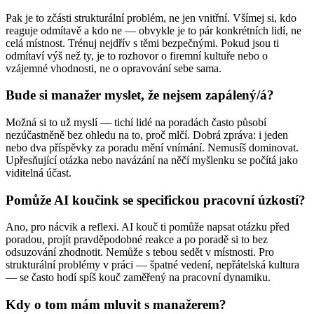
Pak je to zčásti strukturální problém, ne jen vnitřní. Všímej si, kdo
reaguje odmítavě a kdo ne — obvykle je to pár konkrétních lidí, ne
celá místnost. Trénuj nejdřív s těmi bezpečnými. Pokud jsou ti
odmítaví výš než ty, je to rozhovor o firemní kultuře nebo o
vzájemné vhodnosti, ne o opravování sebe sama.
Bude si manažer myslet, že nejsem zapálený/á?
Možná si to už myslí — tichí lidé na poradách často působí
nezúčastněně bez ohledu na to, proč mlčí. Dobrá zpráva: i jeden
nebo dva příspěvky za poradu mění vnímání. Nemusíš dominovat.
Upřesňující otázka nebo navázání na něčí myšlenku se počítá jako
viditelná účast.
Pomůže AI koučink se specifickou pracovní úzkostí?
Ano, pro nácvik a reflexi. AI kouč ti pomůže napsat otázku před
poradou, projít pravděpodobné reakce a po poradě si to bez
odsuzování zhodnotit. Nemůže s tebou sedět v místnosti. Pro
strukturální problémy v práci — špatné vedení, nepřátelská kultura
— se často hodí spíš kouč zaměřený na pracovní dynamiku.
Kdy o tom mám mluvit s manažerem?