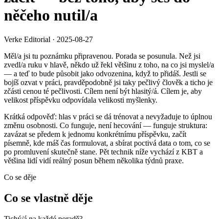
něčeho nutil/a
Verke Editorial
·
2025-08-27
Měl/a jsi tu poznámku připravenou. Porada se posunula. Než jsi
zvedl/a ruku v hlavě, někdo už řekl většinu z toho, na co jsi myslel/a
— a teď to bude působit jako odvozenina, když to přidáš. Jestli se
bojíš ozvat v práci, pravděpodobně jsi taky pečlivý člověk a ticho je
zčásti cenou té pečlivosti. Cílem není být hlasitý/á. Cílem je, aby
velikost příspěvku odpovídala velikosti myšlenky.
Krátká odpověď: hlas v práci se dá trénovat a nevyžaduje to úplnou
změnu osobnosti. Co funguje, není hecování — funguje struktura:
zavázat se předem k jednomu konkrétnímu příspěvku, začít
písemně, kde máš čas formulovat, a sbírat poctivá data o tom, co se
po promluvení skutečně stane. Pět technik níže vychází z KBT a
většina lidí vidí reálný posun během několika týdnů praxe.
Co se děje
Co se vlastně děje
Tichý/á na každé poradě?