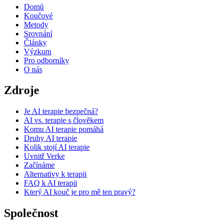
Domů
Koučové
Metody
Srovnání
Články
Výzkum
Pro odborníky
O nás
Zdroje
Je AI terapie bezpečná?
AI vs. terapie s člověkem
Komu AI terapie pomáhá
Druhy AI terapie
Kolik stojí AI terapie
Uvnitř Verke
Začínáme
Alternativy k terapii
FAQ k AI terapii
Který AI kouč je pro mě ten pravý?
Společnost