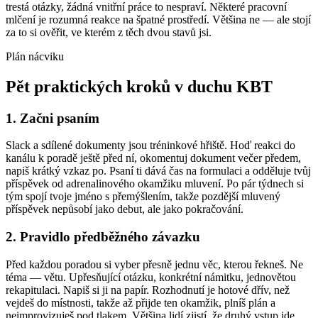
trestá otázky, žádná vnitřní práce to nespraví. Některé pracovní
mlčení je rozumná reakce na špatné prostředí. Většina ne — ale stojí
za to si ověřit, ve kterém z těch dvou stavů jsi.
Plán nácviku
Pět praktických kroků v duchu KBT
1. Začni psaním
Slack a sdílené dokumenty jsou tréninkové hřiště. Hoď reakci do
kanálu k poradě ještě před ní, okomentuj dokument večer předem,
napiš krátký vzkaz po. Psaní ti dává čas na formulaci a odděluje tvůj
příspěvek od adrenalinového okamžiku mluvení. Po pár týdnech si
tým spojí tvoje jméno s přemýšlením, takže pozdější mluvený
příspěvek nepůsobí jako debut, ale jako pokračování.
2. Pravidlo předběžného závazku
Před každou poradou si vyber přesně jednu věc, kterou řekneš. Ne
téma — větu. Upřesňující otázku, konkrétní námitku, jednovětou
rekapitulaci. Napiš si ji na papír. Rozhodnutí je hotové dřív, než
vejdeš do místnosti, takže až přijde ten okamžik, plníš plán a
neimprovizuješ pod tlakem. Většina lidí zjistí, že druhý vstup jde