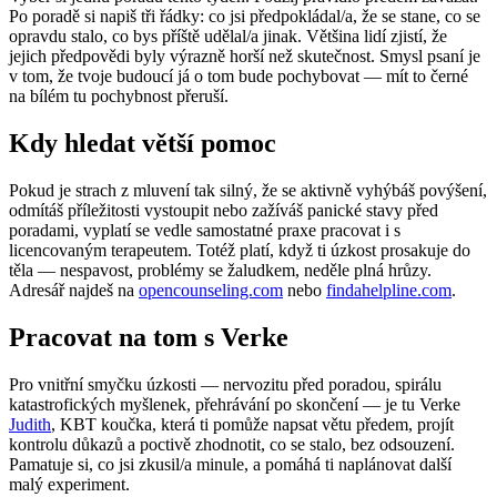
Po poradě si napiš tři řádky: co jsi předpokládal/a, že se stane, co se
opravdu stalo, co bys příště udělal/a jinak. Většina lidí zjistí, že
jejich předpovědi byly výrazně horší než skutečnost. Smysl psaní je
v tom, že tvoje budoucí já o tom bude pochybovat — mít to černé
na bílém tu pochybnost přeruší.
Kdy hledat větší pomoc
Pokud je strach z mluvení tak silný, že se aktivně vyhýbáš povýšení,
odmítáš příležitosti vystoupit nebo zažíváš panické stavy před
poradami, vyplatí se vedle samostatné praxe pracovat i s
licencovaným terapeutem. Totéž platí, když ti úzkost prosakuje do
těla — nespavost, problémy se žaludkem, neděle plná hrůzy.
Adresář najdeš na
opencounseling.com
nebo
findahelpline.com
.
Pracovat na tom s Verke
Pro vnitřní smyčku úzkosti — nervozitu před poradou, spirálu
katastrofických myšlenek, přehrávání po skončení — je tu Verke
Judith
, KBT koučka, která ti pomůže napsat větu předem, projít
kontrolu důkazů a poctivě zhodnotit, co se stalo, bez odsouzení.
Pamatuje si, co jsi zkusil/a minule, a pomáhá ti naplánovat další
malý experiment.