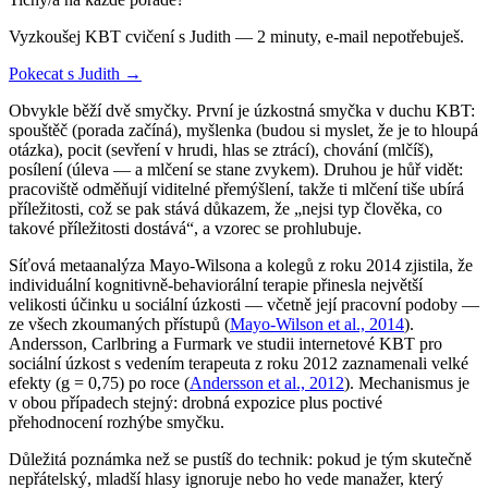
Vyzkoušej KBT cvičení s Judith — 2 minuty, e-mail nepotřebuješ.
Pokecat s Judith →
Obvykle běží dvě smyčky. První je úzkostná smyčka v duchu KBT:
spouštěč (porada začíná), myšlenka (budou si myslet, že je to hloupá
otázka), pocit (sevření v hrudi, hlas se ztrácí), chování (mlčíš),
posílení (úleva — a mlčení se stane zvykem). Druhou je hůř vidět:
pracoviště odměňují viditelné přemýšlení, takže ti mlčení tiše ubírá
příležitosti, což se pak stává důkazem, že „nejsi typ člověka, co
takové příležitosti dostává“, a vzorec se prohlubuje.
Síťová metaanalýza Mayo-Wilsona a kolegů z roku 2014 zjistila, že
individuální kognitivně-behaviorální terapie přinesla největší
velikosti účinku u sociální úzkosti — včetně její pracovní podoby —
ze všech zkoumaných přístupů (
Mayo-Wilson et al., 2014
).
Andersson, Carlbring a Furmark ve studii internetové KBT pro
sociální úzkost s vedením terapeuta z roku 2012 zaznamenali velké
efekty (g = 0,75) po roce (
Andersson et al., 2012
). Mechanismus je
v obou případech stejný: drobná expozice plus poctivé
přehodnocení rozhýbe smyčku.
Důležitá poznámka než se pustíš do technik: pokud je tým skutečně
nepřátelský, mladší hlasy ignoruje nebo ho vede manažer, který