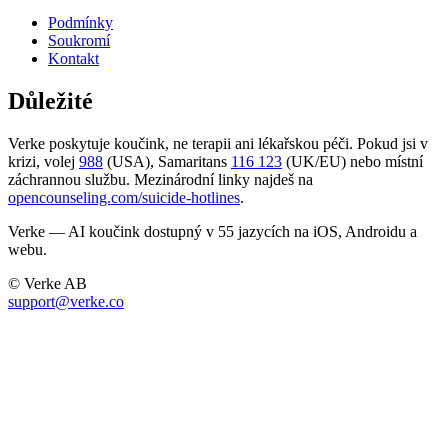
Podmínky
Soukromí
Kontakt
Důležité
Verke poskytuje koučink, ne terapii ani lékařskou péči. Pokud jsi v
krizi, volej
988
(USA), Samaritans
116 123
(UK/EU) nebo místní
záchrannou službu. Mezinárodní linky najdeš na
opencounseling.com/suicide-hotlines
.
Verke — AI koučink dostupný v 55 jazycích na iOS, Androidu a
webu.
© Verke AB
support@verke.co