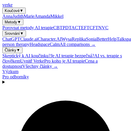
verke
Koučové
▼
Anna
Judith
Marie
Amanda
Mikkel
Metody
▼
Porovnat metody AI terapie
CBT
PDT
ACT
EFT
CFT
NVC
Srovnání
▼
ChatGPT
Claude.ai
Character.AI
Wysa
Replika
Sonia
BetterHelp
Talkspa
person therapy
Headspace
Calm
All comparisons →
Články
▼
Skeptický k AI koučinku?
Je AI terapie bezpečná?
AI vs. terapie s
člověkem
Uvnitř Verke
Pro koho je AI terapie
Cena a
dostupnost
Všechny články →
Výzkum
Pro odborníky