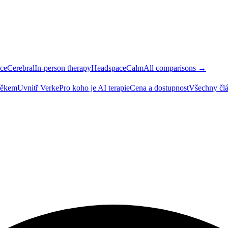
ce
Cerebral
In-person therapy
Headspace
Calm
All comparisons →
ověkem
Uvnitř Verke
Pro koho je AI terapie
Cena a dostupnost
Všechny čl