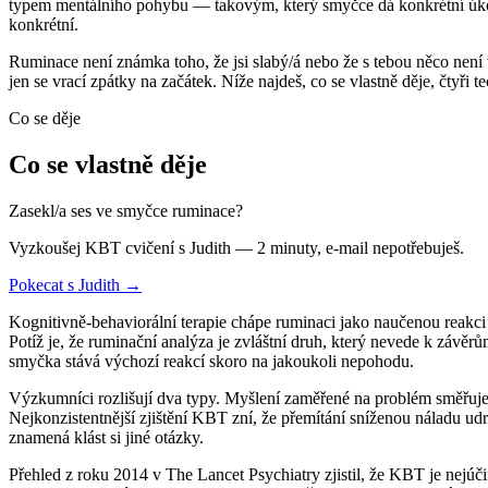
typem mentálního pohybu — takovým, který smyčce dá konkrétní úkol a
konkrétní.
Ruminace není známka toho, že jsi slabý/á nebo že s tebou něco není
jen se vrací zpátky na začátek. Níže najdeš, co se vlastně děje, čtyři
Co se děje
Co se vlastně děje
Zasekl/a ses ve smyčce ruminace?
Vyzkoušej KBT cvičení s Judith — 2 minuty, e-mail nepotřebuješ.
Pokecat s Judith →
Kognitivně-behaviorální terapie chápe ruminaci jako naučenou reakc
Potíž je, že ruminační analýza je zvláštní druh, který nevede k závě
smyčka stává výchozí reakcí skoro na jakoukoli nepohodu.
Výzkumníci rozlišují dva typy. Myšlení zaměřené na problém směřuje 
Nejkonzistentnější zjištění KBT zní, že přemítání sníženou náladu u
znamená klást si jiné otázky.
Přehled z roku 2014 v The Lancet Psychiatry zjistil, že KBT je nejúči