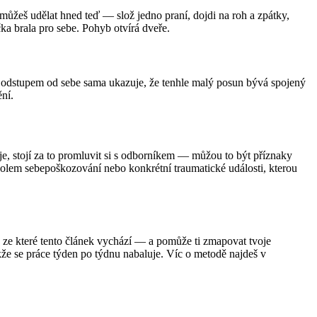
 můžeš udělat hned teď — slož jedno praní, dojdi na roh a zpátky,
čka brala pro sebe. Pohyb otvírá dveře.
 s odstupem od sebe sama ukazuje, že tenhle malý posun bývá spojený
ní.
ěje, stojí za to promluvit si s odborníkem — můžou to být příznaky
kolem sebepoškozování nebo konkrétní traumatické události, kterou
 ze které tento článek vychází — a pomůže ti zmapovat tvoje
kže se práce týden po týdnu nabaluje. Víc o metodě najdeš v