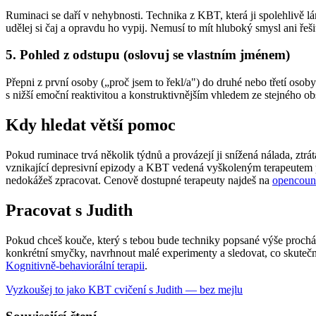
Ruminaci se daří v nehybnosti. Technika z KBT, která ji spolehlivě lá
udělej si čaj a opravdu ho vypij. Nemusí to mít hluboký smysl ani řeš
5. Pohled z odstupu (oslovuj se vlastním jménem)
Přepni z první osoby („proč jsem to řekl/a") do druhé nebo třetí os
s nižší emoční reaktivitou a konstruktivnějším vhledem ze stejného ob
Kdy hledat větší pomoc
Pokud ruminace trvá několik týdnů a provázejí ji snížená nálada, ztrá
vznikající depresivní epizody a KBT vedená vyškoleným terapeutem pa
nedokážeš zpracovat. Cenově dostupné terapeuty najdeš na
opencoun
Pracovat s Judith
Pokud chceš kouče, který s tebou bude techniky popsané výše procház
konkrétní smyčky, navrhnout malé experimenty a sledovat, co skutečně
Kognitivně-behaviorální terapii
.
Vyzkoušej to jako KBT cvičení s Judith — bez mejlu