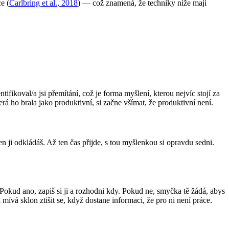
e (
Carlbring et al., 2018
) — což znamená, že techniky níže mají
ikoval/a jsi přemítání, což je forma myšlení, kterou nejvíc stojí za
rá ho brala jako produktivní, si začne všímat, že produktivní není.
n ji odkládáš. Až ten čas přijde, s tou myšlenkou si opravdu sedni.
 Pokud ano, zapiš si ji a rozhodni kdy. Pokud ne, smyčka tě žádá, abys
mívá sklon ztišit se, když dostane informaci, že pro ni není práce.