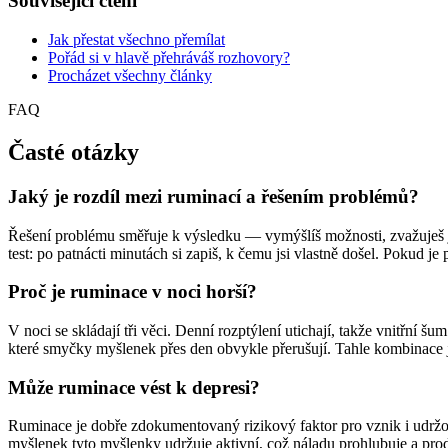
Související čtení
Jak přestat všechno přemílat
Pořád si v hlavě přehráváš rozhovory?
Procházet všechny články
FAQ
Časté otázky
Jaký je rozdíl mezi ruminací a řešením problémů?
Řešení problému směřuje k výsledku — vymýšlíš možnosti, zvažuješ je
test: po patnácti minutách si zapiš, k čemu jsi vlastně došel. Pokud je 
Proč je ruminace v noci horší?
V noci se skládají tři věci. Denní rozptýlení utichají, takže vnitřní 
které smyčky myšlenek přes den obvykle přerušují. Tahle kombinace 
Může ruminace vést k depresi?
Ruminace je dobře zdokumentovaný rizikový faktor pro vznik i udržov
myšlenek tyto myšlenky udržuje aktivní, což náladu prohlubuje a prod