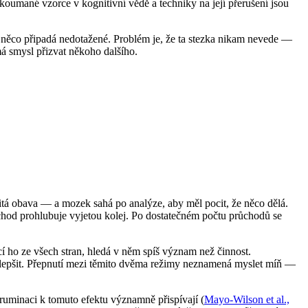
oumané vzorce v kognitivní vědě a techniky na její přerušení jsou
u něco připadá nedotažené. Problém je, že ta stezka nikam nevede —
 má smysl přizvat někoho dalšího.
tá obava — a mozek sahá po analýze, aby měl pocit, že něco dělá.
ůchod prohlubuje vyjetou kolej. Po dostatečném počtu průchodů se
 ho ze všech stran, hledá v něm spíš význam než činnost.
 zlepšit. Přepnutí mezi těmito dvěma režimy neznamená myslet míň —
 ruminaci k tomuto efektu významně přispívají (
Mayo-Wilson et al.,