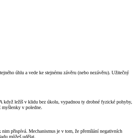
stejného úhlu a vede ke stejnému závěru (nebo nezávěru). Užitečný
í. A když ležíš v klidu bez úkolu, vypadnou ty drobné fyzické pohyby,
ž myšlenky v poledne.
 nim přispívá. Mechanismus je v tom, že přemílání negativních
ladu můžeš udělat.