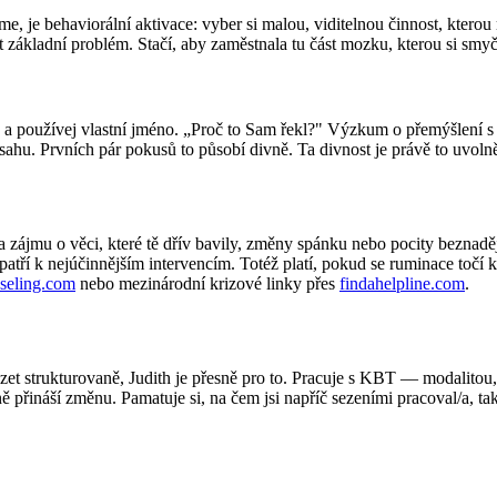
me, je behaviorální aktivace: vyber si malou, viditelnou činnost, kterou
it základní problém. Stačí, aby zaměstnala tu část mozku, kterou si smy
oby a používej vlastní jméno. „Proč to Sam řekl?" Výzkum o přemýšlení
sahu. Prvních pár pokusů to působí divně. Ta divnost je právě to uvolně
ta zájmu o věci, které tě dřív bavily, změny spánku nebo pocity beznad
tří k nejúčinnějším intervencím. Totéž platí, pokud se ruminace točí 
seling.com
nebo mezinárodní krizové linky přes
findahelpline.com
.
et strukturovaně, Judith je přesně pro to. Pracuje s KBT — modalitou,
 přináší změnu. Pamatuje si, na čem jsi napříč sezeními pracoval/a, ta