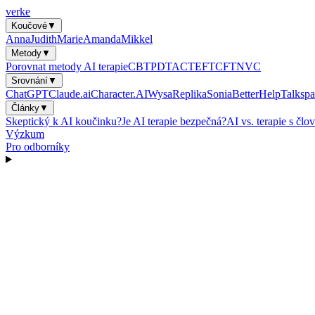
verke
Koučové
▼
Anna
Judith
Marie
Amanda
Mikkel
Metody
▼
Porovnat metody AI terapie
CBT
PDT
ACT
EFT
CFT
NVC
Srovnání
▼
ChatGPT
Claude.ai
Character.AI
Wysa
Replika
Sonia
BetterHelp
Talkspa
Články
▼
Skeptický k AI koučinku?
Je AI terapie bezpečná?
AI vs. terapie s čl
Výzkum
Pro odborníky