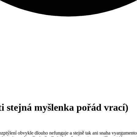
ti stejná myšlenka pořád vrací)
ozptýlení obvykle dlouho nefunguje a stejně tak ani snaha vyargumentov