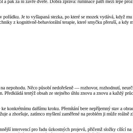
 pak za ní zavře dveře. Dobrá zpráva: ruminace patří mezi lépe prozk
 v pořádku. Je to vyšlapaná stezka, po které se mozek vydává, když m
 techniky z kognitivně-behaviorální terapie, které smyčku přeruší, a kdy
i na nepohodu. Něco působí nedořešeně — rozhovor, rozhodnutí, neurči
rům. Předkládá tentýž obsah ze stejného úhlu znovu a znovu a každý pr
ke konkrétnímu dalšímu kroku. Přemítání bere nepříjemný stav a obrací
držuje a zhoršuje, zatímco myšlení zaměřené na problém ji může reálně
nnější intervencí pro řadu úzkostných projevů, přičemž složky cílící na