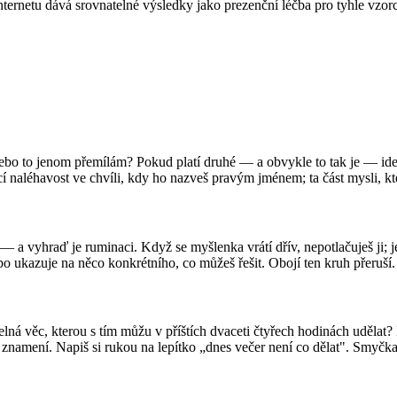
ernetu dává srovnatelné výsledky jako prezenční léčba pro tyhle vzorc
o to jenom přemílám? Pokud platí druhé — a obvykle to tak je — identif
cí naléhavost ve chvíli, kdy ho nazveš pravým jménem; ta část mysli, kte
a vyhraď je ruminaci. Když se myšlenka vrátí dřív, nepotlačuješ ji; je
ebo ukazuje na něco konkrétního, co můžeš řešit. Obojí ten kruh přeruší.
telná věc, kterou s tím můžu v příštích dvaceti čtyřech hodinách udělat?
 znamení. Napiš si rukou na lepítko „dnes večer není co dělat". Smyčka 