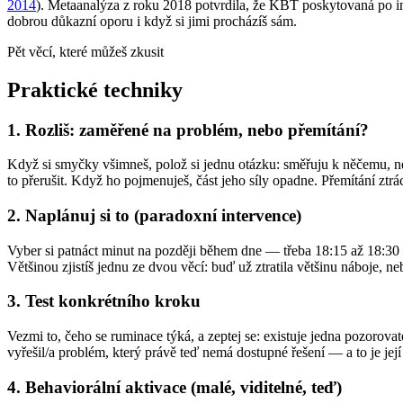
2014
). Metaanalýza z roku 2018 potvrdila, že KBT poskytovaná po int
dobrou důkazní oporu i když si jimi procházíš sám.
Pět věcí, které můžeš zkusit
Praktické techniky
1. Rozliš: zaměřené na problém, nebo přemítání?
Když si smyčky všimneš, polož si jednu otázku: směřuju k něčemu, neb
to přerušit. Když ho pojmenuješ, část jeho síly opadne. Přemítání ztrá
2. Naplánuj si to (paradoxní intervence)
Vyber si patnáct minut na později během dne — třeba 18:15 až 18:30 — 
Většinou zjistíš jednu ze dvou věcí: buď už ztratila většinu náboje, n
3. Test konkrétního kroku
Vezmi to, čeho se ruminace týká, a zeptej se: existuje jedna pozorova
vyřešil/a problém, který právě teď nemá dostupné řešení — a to je její
4. Behaviorální aktivace (malé, viditelné, teď)