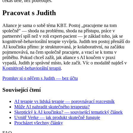
čekáš déle, než potřebuješ.
Pracovat s Judith
Aliance je sama o sobě téma KBT. Postoj „pracujeme na tom
společně" — shoda na problému, shoda na přístupu, práce v
partnerství spíš než v roli expert-pacient — je základ toho, jak se
kognitivně-behaviorální terapie vyvíjela. Judith ten postoj přenáší do
AI koučinku přímo: je strukturovaná, je kolaborativní, na začátku
pojmenovává, na čem společně pracujete, a vrací se k tomu v
průběhu. Pokud chceš zažít, jak aliance s AI koučem v praxi
vypadá, Judith je správné místo, kde začít. Víc o modalitě najdeš v
Kognitivně-behaviorální terapii
.
Promluv si o něčem s Judith — bez účtu
Související čtení
AI terapie vs lidská terapie — porovnávací rozcestník
Může AI nahradit skutečného terapeuta?
Skeptický k AI koučinku? — související tematický článek
Uvnitř Verke — jak produkt skutečně funguje
Procházet všechny články
FAQ