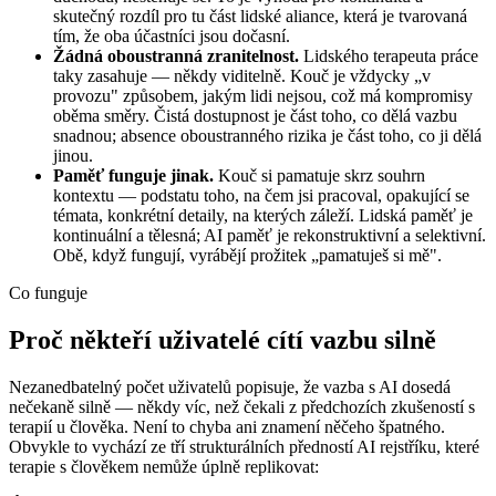
skutečný rozdíl pro tu část lidské aliance, která je tvarovaná
tím, že oba účastníci jsou dočasní.
Žádná oboustranná zranitelnost.
Lidského terapeuta práce
taky zasahuje — někdy viditelně. Kouč je vždycky „v
provozu" způsobem, jakým lidi nejsou, což má kompromisy
oběma směry. Čistá dostupnost je část toho, co dělá vazbu
snadnou; absence oboustranného rizika je část toho, co ji dělá
jinou.
Paměť funguje jinak.
Kouč si pamatuje skrz souhrn
kontextu — podstatu toho, na čem jsi pracoval, opakující se
témata, konkrétní detaily, na kterých záleží. Lidská paměť je
kontinuální a tělesná; AI paměť je rekonstruktivní a selektivní.
Obě, když fungují, vyrábějí prožitek „pamatuješ si mě".
Co funguje
Proč někteří uživatelé cítí vazbu silně
Nezanedbatelný počet uživatelů popisuje, že vazba s AI dosedá
nečekaně silně — někdy víc, než čekali z předchozích zkušeností s
terapií u člověka. Není to chyba ani znamení něčeho špatného.
Obvykle to vychází ze tří strukturálních předností AI rejstříku, které
terapie s člověkem nemůže úplně replikovat: