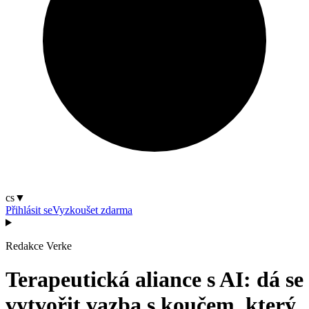
cs
▼
Přihlásit se
Vyzkoušet zdarma
Redakce Verke
Terapeutická aliance s AI: dá se
vytvořit vazba s koučem, který