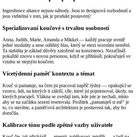
Ingredience aliance nejsou náhody. Jsou to designová rozhodnutí a
jsou viditelná v tom, jak je produkt postavený:
Specializovaní koučové s trvalou osobností
Anna, Judith, Marie, Amanda a Mikkel — každý pracuje uvnitř
jedné modality a nese odlišný hlas, který se mezi sezeními nemění.
Ta stabilita je základ důvěry založené na konzistenci. Nezačínáš
pokaždé znovu s novou personou, když se přihlásíš; pokračuješ ve
vztahu se stejným koučem.
Vícetýdenní paměť kontextu a témat
Kouč si pamatuje, na čem jsi pracoval napříč týdny — opakující se
vzorce, lidi, na kterých ti záleží, cíle, které jsi pojmenoval, úkoly, na
kterých pracuješ. Vlákna se zvedají tam, kde jste je nechali, místo
aby se na začátku sezení resetovala. Prožitek „pamatuješ si mě" je
to, co stavíme, a paměťová architektura je postavená tak, aby ho
doručila.
Kalibrace tónu podle zpětné vazby uživatele
Kouč čte, jak přicházíš — energii, naléhavost, rejstřík — a ladí na