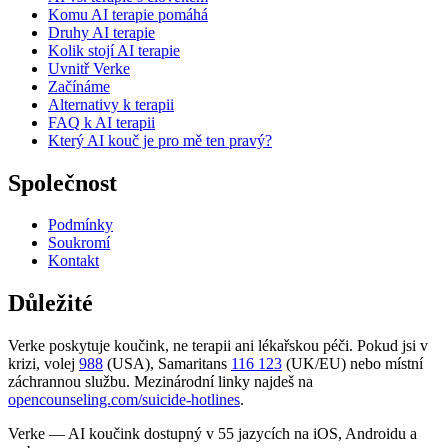
Komu AI terapie pomáhá
Druhy AI terapie
Kolik stojí AI terapie
Uvnitř Verke
Začínáme
Alternativy k terapii
FAQ k AI terapii
Který AI kouč je pro mě ten pravý?
Společnost
Podmínky
Soukromí
Kontakt
Důležité
Verke poskytuje koučink, ne terapii ani lékařskou péči. Pokud jsi v
krizi, volej
988
(USA), Samaritans
116 123
(UK/EU) nebo místní
záchrannou službu. Mezinárodní linky najdeš na
opencounseling.com/suicide-hotlines
.
Verke — AI koučink dostupný v 55 jazycích na iOS, Androidu a