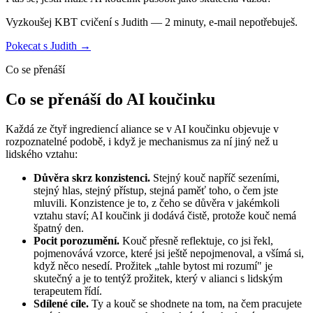
Vyzkoušej KBT cvičení s Judith — 2 minuty, e-mail nepotřebuješ.
Pokecat s Judith →
Co se přenáší
Co se přenáší do AI koučinku
Každá ze čtyř ingrediencí aliance se v AI koučinku objevuje v
rozpoznatelné podobě, i když je mechanismus za ní jiný než u
lidského vztahu:
Důvěra skrz konzistenci.
Stejný kouč napříč sezeními,
stejný hlas, stejný přístup, stejná paměť toho, o čem jste
mluvili. Konzistence je to, z čeho se důvěra v jakémkoli
vztahu staví; AI koučink ji dodává čistě, protože kouč nemá
špatný den.
Pocit porozumění.
Kouč přesně reflektuje, co jsi řekl,
pojmenovává vzorce, které jsi ještě nepojmenoval, a všímá si,
když něco nesedí. Prožitek „tahle bytost mi rozumí" je
skutečný a je to tentýž prožitek, který v alianci s lidským
terapeutem řídí.
Sdílené cíle.
Ty a kouč se shodnete na tom, na čem pracujete