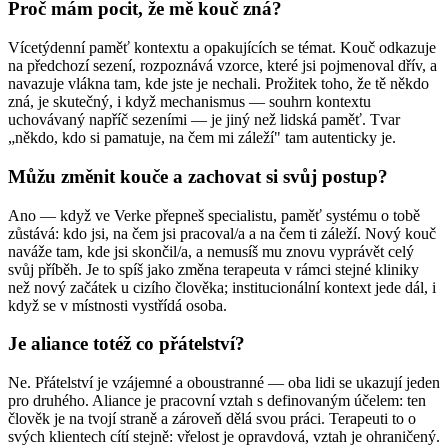
Proč mám pocit, že mě kouč zná?
Vícetýdenní paměť kontextu a opakujících se témat. Kouč odkazuje
na předchozí sezení, rozpoznává vzorce, které jsi pojmenoval dřív, a
navazuje vlákna tam, kde jste je nechali. Prožitek toho, že tě někdo
zná, je skutečný, i když mechanismus — souhrn kontextu
uchovávaný napříč sezeními — je jiný než lidská paměť. Tvar
„někdo, kdo si pamatuje, na čem mi záleží" tam autenticky je.
Můžu změnit kouče a zachovat si svůj postup?
Ano — když ve Verke přepneš specialistu, paměť systému o tobě
zůstává: kdo jsi, na čem jsi pracoval/a a na čem ti záleží. Nový kouč
naváže tam, kde jsi skončil/a, a nemusíš mu znovu vyprávět celý
svůj příběh. Je to spíš jako změna terapeuta v rámci stejné kliniky
než nový začátek u cizího člověka; institucionální kontext jede dál, i
když se v místnosti vystřídá osoba.
Je aliance totéž co přátelství?
Ne. Přátelství je vzájemné a oboustranné — oba lidi se ukazují jeden
pro druhého. Aliance je pracovní vztah s definovaným účelem: ten
člověk je na tvojí straně a zároveň dělá svou práci. Terapeuti to o
svých klientech cítí stejně: vřelost je opravdová, vztah je ohraničený.