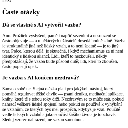
Časté otázky
Dá se vlastně s AI vytvořit vazba?
Ano. Prožitek vyslyšení, paměti napříč sezeními a nesouzení se
často objevuje — a u některých uživatelů dosedá hodně silně. Vazba
je strukturálně jiná než lidský vztah, a to není špatně — je to jiný
tvar. Práce, kterou dělá, je skutečná, i když mechanismus za ní není
identický s lidskou aliancí. Lidi, kteří to nezkoušeli, někdy
předpokládají, že vazba bude působit dutě; lidi, kteří to zkoušeli,
často popisují opak.
Je vazba s AI koučem nezdravá?
Sama o sobě ne. Stejná otázka platí pro jakýkoli nástroj, který
pomáhá regulovat těžké chvíle — psaní deníku, meditační aplikace,
knihy, které tě s tebou roky drží. Nezdravým se to může stát, pokud
nahradí veškeré lidské spojení, nebo pokud se používá k vyhýbání
se vztahům, ze kterých bys měl prospěch, kdybys je vzal. Použité
vedle lidských vztahů a jako součást širšího života je to zdravé.
Sleduj vzorec nahrazení, ne vazbu samotnou.