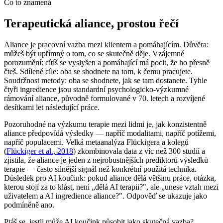
Co to znamená
Terapeutická aliance, prostou řečí
Aliance je pracovní vazba mezi klientem a pomáhajícím. Důvěra:
můžeš být upřímný o tom, co se skutečně děje. Vzájemné
porozumění: cítíš se vyslyšen a pomáhající má pocit, že ho přesně
čteš. Sdílené cíle: oba se shodnete na tom, k čemu pracujete.
Soudržnost metody: oba se shodnete, jak se tam dostanete. Tyhle
čtyři ingredience jsou standardní psychologicko-výzkumné
rámování aliance, původně formulované v 70. letech a rozvíjené
desítkami let následující práce.
Pozoruhodné na výzkumu terapie mezi lidmi je, jak konzistentně
aliance předpovídá výsledky — napříč modalitami, napříč potížemi,
napříč populacemi. Velká metaanalýza Flückigera a kolegů
(
Flückiger et al., 2018
) zkombinovala data z víc než 300 studií a
zjistila, že aliance je jeden z nejrobustnějších prediktorů výsledků
terapie — často silnější signál než konkrétní použitá technika.
Důsledek pro AI koučink: pokud aliance dělá většinu práce, otázka,
kterou stojí za to klást, není „dělá AI terapii?", ale „unese vztah mezi
uživatelem a AI ingredience aliance?". Odpověď se ukazuje jako
podmíněně ano.
Ptáš se, jestli může AI koučink působit jako skutečná vazba?