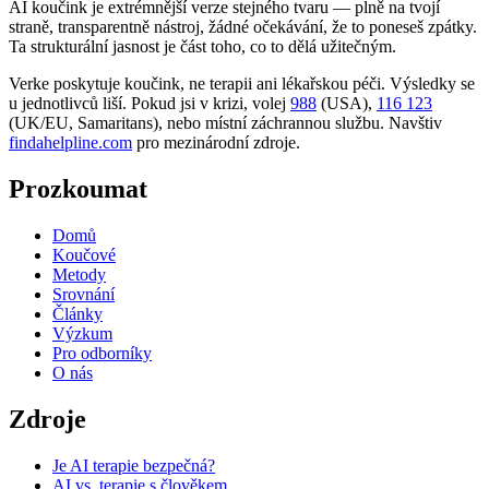
AI koučink je extrémnější verze stejného tvaru — plně na tvojí
straně, transparentně nástroj, žádné očekávání, že to poneseš zpátky.
Ta strukturální jasnost je část toho, co to dělá užitečným.
Verke poskytuje koučink, ne terapii ani lékařskou péči. Výsledky se
u jednotlivců liší. Pokud jsi v krizi, volej
988
(USA),
116 123
(UK/EU, Samaritans),
nebo místní záchrannou službu. Navštiv
findahelpline.com
pro mezinárodní zdroje.
Prozkoumat
Domů
Koučové
Metody
Srovnání
Články
Výzkum
Pro odborníky
O nás
Zdroje
Je AI terapie bezpečná?
AI vs. terapie s člověkem