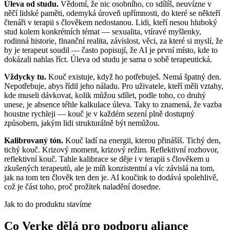
Úleva od studu.
Vědomí, že nic osobního, co sdílíš, neuvízne v
něčí lidské paměti, odemyká úroveň upřímnosti, do které se někteří
čtenáři v terapii s člověkem nedostanou. Lidi, kteří nesou hluboký
stud kolem konkrétních témat — sexualita, vtíravé myšlenky,
rodinná historie, finanční realita, závislost, věci, za které si myslí, že
by je terapeut soudil — často popisují, že AI je první místo, kde to
dokázali nahlas říct. Úleva od studu je sama o sobě terapeutická.
Vždycky tu.
Kouč existuje, když ho potřebuješ. Nemá špatný den.
Nepotřebuje, abys řídil jeho náladu. Pro uživatele, kteří měli vztahy,
kde museli dávkovat, kolik můžou sdílet, podle toho, co druhý
unese, je absence téhle kalkulace úleva. Taky to znamená, že vazba
houstne rychleji — kouč je v každém sezení plně dostupný
způsobem, jakým lidi strukturálně být nemůžou.
Kalibrovaný tón.
Kouč ladí na energii, kterou přinášíš. Tichý den,
tichý kouč. Krizový moment, krizový režim. Reflektivní rozhovor,
reflektivní kouč. Tahle kalibrace se děje i v terapii s člověkem u
zkušených terapeutů, ale je míň konzistentní a víc závislá na tom,
jak na tom ten člověk ten den je. AI koučink to dodává spolehlivě,
což je část toho, proč prožitek naladění dosedne.
Jak to do produktu stavíme
Co Verke dělá pro podporu aliance