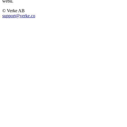
webu.
© Verke AB
support@verke.co