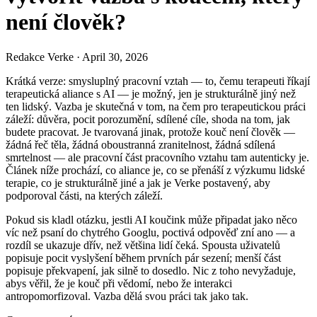
není člověk?
Redakce Verke
·
April 30, 2026
Krátká verze: smysluplný pracovní vztah — to, čemu terapeuti říkají
terapeutická aliance s AI — je možný, jen je strukturálně jiný než
ten lidský. Vazba je skutečná v tom, na čem pro terapeutickou práci
záleží: důvěra, pocit porozumění, sdílené cíle, shoda na tom, jak
budete pracovat. Je tvarovaná jinak, protože kouč není člověk —
žádná řeč těla, žádná oboustranná zranitelnost, žádná sdílená
smrtelnost — ale pracovní část pracovního vztahu tam autenticky je.
Článek níže prochází, co aliance je, co se přenáší z výzkumu lidské
terapie, co je strukturálně jiné a jak je Verke postavený, aby
podporoval části, na kterých záleží.
Pokud sis kladl otázku, jestli AI koučink může připadat jako něco
víc než psaní do chytrého Googlu, poctivá odpověď zní ano — a
rozdíl se ukazuje dřív, než většina lidí čeká. Spousta uživatelů
popisuje pocit vyslyšení během prvních pár sezení; menší část
popisuje překvapení, jak silně to dosedlo. Nic z toho nevyžaduje,
abys věřil, že je kouč při vědomí, nebo že interakci
antropomorfizoval. Vazba dělá svou práci tak jako tak.