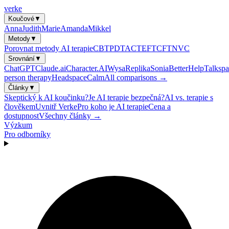
verke
Koučové
▼
Anna
Judith
Marie
Amanda
Mikkel
Metody
▼
Porovnat metody AI terapie
CBT
PDT
ACT
EFT
CFT
NVC
Srovnání
▼
ChatGPT
Claude.ai
Character.AI
Wysa
Replika
Sonia
BetterHelp
Talkspa
person therapy
Headspace
Calm
All comparisons →
Články
▼
Skeptický k AI koučinku?
Je AI terapie bezpečná?
AI vs. terapie s
člověkem
Uvnitř Verke
Pro koho je AI terapie
Cena a
dostupnost
Všechny články →
Výzkum
Pro odborníky