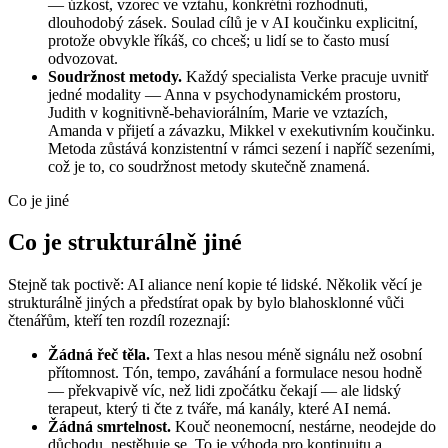
— úzkost, vzorec ve vztahu, konkrétní rozhodnutí,
dlouhodobý zásek. Soulad cílů je v AI koučinku explicitní,
protože obvykle říkáš, co chceš; u lidí se to často musí
odvozovat.
Soudržnost metody.
Každý specialista Verke pracuje uvnitř
jedné modality — Anna v psychodynamickém prostoru,
Judith v kognitivně-behaviorálním, Marie ve vztazích,
Amanda v přijetí a závazku, Mikkel v exekutivním koučinku.
Metoda zůstává konzistentní v rámci sezení i napříč sezeními,
což je to, co soudržnost metody skutečně znamená.
Co je jiné
Co je strukturálně jiné
Stejně tak poctivě: AI aliance není kopie té lidské. Několik věcí je
strukturálně jiných a předstírat opak by bylo blahosklonné vůči
čtenářům, kteří ten rozdíl rozeznají:
Žádná řeč těla.
Text a hlas nesou méně signálu než osobní
přítomnost. Tón, tempo, zaváhání a formulace nesou hodně
— překvapivě víc, než lidi zpočátku čekají — ale lidský
terapeut, který ti čte z tváře, má kanály, které AI nemá.
Žádná smrtelnost.
Kouč neonemocní, nestárne, neodejde do
důchodu, nestěhuje se. To je výhoda pro kontinuitu a