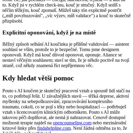
to. Když jsi v rychlém check-inu, kouč je stručný. Když sedíš s
něčím těžkým, kouč zpomalí. Můžeš taky tón explicitně postrčit
(„míň povzbuzování", „víc výzev, míň validace") a kouč to skutečně
přizpůsobí.
Explicitní oponování, když je na místě
Běžný způsob selhání AI koučinku je přílišné validování — asistent
souhlasí se vším, protože to je bezpečné. Tomu jsme designem
oponovali. Když má kouč důvod oponovat, oponuje. Aliance se
nestaví věčným souhlasem; staví se tím, že je někdo poctivě na tvojí
straně, což někdy znamená říct nepříjemnou věc.
Kdy hledat větší pomoc
Pouto s AI koučem je skutečný pracovní vztah a spoustě lidí stačí na
to, co potřebují řešit. U závažnějších stavů — těžká deprese, aktivní
myšlenky na sebepoškozování, zpracovávání komplexního
traumatu, cokoli, co se pojí s léky nebo hospitalizací — potřebuješ
vztah s licencovaným klinickým odborníkem. Pouto s AI může
takovou péči doplňovat, ale nemá ji nahrazovat. Cenově dostupné
možnosti terapie najdeš na
opencounseling.com
nebo mezinárodní
krizové linky přes
findahelpline.com
. Není žádná odměna za to, že