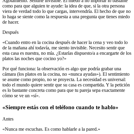
Agotamiento. Sentirte invisible. El miedo a no importar lo bastante
como para que alguien te ayude: la idea de que, si la otra persona
viera de verdad todo lo que cargas, intervendría. El hecho de que no
lo haga se siente como la respuesta a una pregunta que tienes miedo
de hacer.
Después
«Cuando entro en la cocina después de hacer la cena y veo todo lo
de la mañana ahí todavía, me siento invisible. Necesito sentir que
esta casa es nuestra, no mía. ¿Estarías dispuesto/a a encargarte de los
platos las noches que cocino yo?»
Por qué funciona: la observación es algo que podría grabar una
cámara (los platos en la cocina, no «nunca ayudas»). El sentimiento
se asume como propio, no se proyecta. La necesidad es universal:
todo el mundo quiere sentir que su casa es compartida. Y la petición
es lo bastante concreta como para que tu pareja sepa exactamente
cómo se ve un «sí».
«Siempre estás con el teléfono cuando te hablo»
Antes
«Nunca me escuchas. Es como hablarle a la pared.»