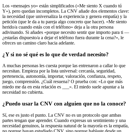
Los «mensajes yo» están simplificados («Me siento X cuando tú
Y»), pero quedan incompletos. La CNV añade dos elementos clave:
la necesidad (que universaliza la experiencia y genera empatía) y la
petición (que le da a tu pareja algo concreto que hacer). «Me siento
herido/a cuando estás con el teléfono» deja a la otra persona
adivinando. Si añades «porque necesito sentir que importo para ti —
¿estarías dispuesto/a a dejar el teléfono fuera durante la cena?», le
ofreces un camino claro hacia adelante.
¿Y si no sé qué es lo que de verdad necesito?
A muchas personas les cuesta porque las entrenaron a callar lo que
necesitan. Empieza por la lista universal: cercanía, seguridad,
pertenencia, autonomía, importar, valoración, confianza, respeto,
juego, comprensión. ¿Cuál resuena? O prueba con: «Lo que más
miedo me da en esta relación es ___». El miedo suele apuntar a la
necesidad no cubierta.
¿Puedo usar la CNV con alguien que no la conoce?
Sí, ese es justo el punto. La CNV no es un protocolo que ambas
partes tengan que aprender. Cuando expresas un sentimiento y una
necesidad genuinos, la respuesta natural de la mayoría es la empatía,
no porque hayan estudiado CNV, sino porque hablaste desde un