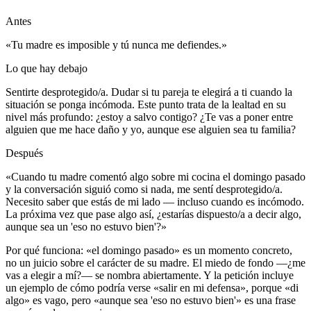
Antes
«Tu madre es imposible y tú nunca me defiendes.»
Lo que hay debajo
Sentirte desprotegido/a. Dudar si tu pareja te elegirá a ti cuando la
situación se ponga incómoda. Este punto trata de la lealtad en su
nivel más profundo: ¿estoy a salvo contigo? ¿Te vas a poner entre
alguien que me hace daño y yo, aunque ese alguien sea tu familia?
Después
«Cuando tu madre comentó algo sobre mi cocina el domingo pasado
y la conversación siguió como si nada, me sentí desprotegido/a.
Necesito saber que estás de mi lado — incluso cuando es incómodo.
La próxima vez que pase algo así, ¿estarías dispuesto/a a decir algo,
aunque sea un 'eso no estuvo bien'?»
Por qué funciona: «el domingo pasado» es un momento concreto,
no un juicio sobre el carácter de su madre. El miedo de fondo —¿me
vas a elegir a mí?— se nombra abiertamente. Y la petición incluye
un ejemplo de cómo podría verse «salir en mi defensa», porque «di
algo» es vago, pero «aunque sea 'eso no estuvo bien'» es una frase