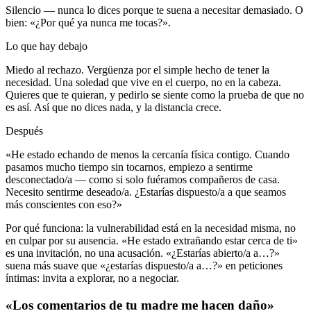
Silencio — nunca lo dices porque te suena a necesitar demasiado. O
bien: «¿Por qué ya nunca me tocas?».
Lo que hay debajo
Miedo al rechazo. Vergüenza por el simple hecho de tener la
necesidad. Una soledad que vive en el cuerpo, no en la cabeza.
Quieres que te quieran, y pedirlo se siente como la prueba de que no
es así. Así que no dices nada, y la distancia crece.
Después
«He estado echando de menos la cercanía física contigo. Cuando
pasamos mucho tiempo sin tocarnos, empiezo a sentirme
desconectado/a — como si solo fuéramos compañeros de casa.
Necesito sentirme deseado/a. ¿Estarías dispuesto/a a que seamos
más conscientes con eso?»
Por qué funciona: la vulnerabilidad está en la necesidad misma, no
en culpar por su ausencia. «He estado extrañando estar cerca de ti»
es una invitación, no una acusación. «¿Estarías abierto/a a…?»
suena más suave que «¿estarías dispuesto/a a…?» en peticiones
íntimas: invita a explorar, no a negociar.
«Los comentarios de tu madre me hacen daño»