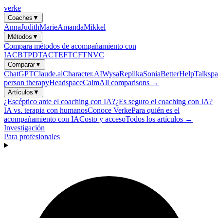
verke
Coaches
▼
Anna
Judith
Marie
Amanda
Mikkel
Métodos
▼
Compara métodos de acompañamiento con
IA
CBT
PDT
ACT
EFT
CFT
NVC
Comparar
▼
ChatGPT
Claude.ai
Character.AI
Wysa
Replika
Sonia
BetterHelp
Talkspa
person therapy
Headspace
Calm
All comparisons →
Artículos
▼
¿Escéptico ante el coaching con IA?
¿Es seguro el coaching con IA?
IA vs. terapia con humanos
Conoce Verke
Para quién es el
acompañamiento con IA
Costo y acceso
Todos los artículos →
Investigación
Para profesionales