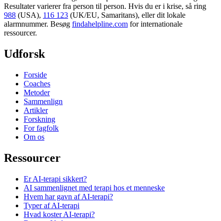
Resultater varierer fra person til person. Hvis du er i krise, så ring
988
(USA),
116 123
(UK/EU, Samaritans),
eller dit lokale
alarmnummer. Besøg
findahelpline.com
for internationale
ressourcer.
Udforsk
Forside
Coaches
Metoder
Sammenlign
Artikler
Forskning
For fagfolk
Om os
Ressourcer
Er AI-terapi sikkert?
AI sammenlignet med terapi hos et menneske
Hvem har gavn af AI-terapi?
Typer af AI-terapi
Hvad koster AI-terapi?