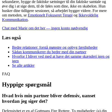
sekundære, bygge de faktiske sætninger til din faktiske samtale og
øve dig i at sige dem, til de føles som dine, ikke en skabelon. Hun
husker dine tidligere sessioner, så arbejdet bygger videre. For mere
om metoden, se
Emotionelt Fokuseret Terapi
og
Ikkevoldelig
Kommunikation
.
Chat med Marie om det her — ingen konto nødvendig
Læs også
Bedre relationer: forstå mønstre og opbyg færdigheder
Sådan kommunikerer du bedre med din partner
Hvorfor I bliver ved med at have det samme skænderi igen og
igen
Se alle artikler
FAQ
Hyppige spørgsmål
Hvad hvis min partner bliver defensiv, uanset
hvordan jeg siger det?
Defensivitet er en af Gottmans Fire Ryttere. To muligheder: (a) din