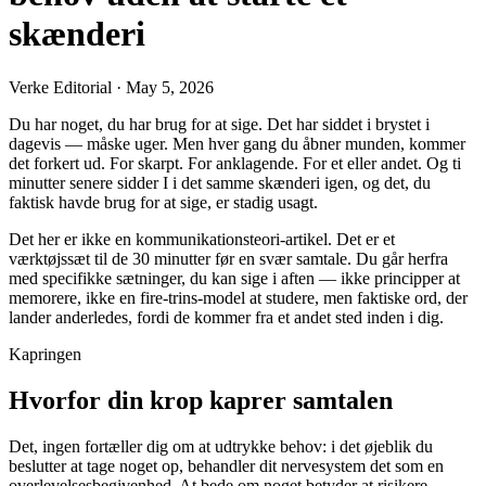
skænderi
Verke Editorial
·
May 5, 2026
Du har noget, du har brug for at sige. Det har siddet i brystet i
dagevis — måske uger. Men hver gang du åbner munden, kommer
det forkert ud. For skarpt. For anklagende. For et eller andet. Og ti
minutter senere sidder I i det samme skænderi igen, og det, du
faktisk havde brug for at sige, er stadig usagt.
Det her er ikke en kommunikationsteori-artikel. Det er et
værktøjssæt til de 30 minutter før en svær samtale. Du går herfra
med specifikke sætninger, du kan sige i aften — ikke principper at
memorere, ikke en fire-trins-model at studere, men faktiske ord, der
lander anderledes, fordi de kommer fra et andet sted inden i dig.
Kapringen
Hvorfor din krop kaprer samtalen
Det, ingen fortæller dig om at udtrykke behov: i det øjeblik du
beslutter at tage noget op, behandler dit nervesystem det som en
overlevelsesbegivenhed. At bede om noget betyder at risikere