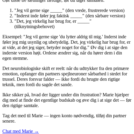
Gør disse tre sætninger færdige, før du tager samtalen:
"Jeg vil gerne sige _____" (den vrede, frustrerede version)
"Inderst inde føler jeg faktisk _____" (den sårbare version)
"Det, jeg virkelig har brug for, er _____"
(tilknytningsbehovet)
Eksempel: "Jeg vil gerne sige 'du lytter aldrig til mig.' Inderst inde
føler jeg mig usynlig og ubetydelig. Det, jeg virkelig har brug for, er
at vide, at det jeg siger, betyder noget for dig." Øv dig i at sige den
inderste version højt. Ordene ændrer sig, når du hører dem i din
egen stemme.
Det neurobiologiske skift er reelt: når du udtrykker fra den primære
emotion, opfanger din partners spejlneuroner sårbarhed i stedet for
trussel. Deres forsvar falder — ikke fordi du brugte den rigtige
teknik, men fordi du sagde det sande.
Ikke sikker på, hvad der ligger under din frustration? Marie hjælper
dig med at finde det egentlige budskab og øve dig i at sige det — før
den rigtige samtale.
Tag det med til Marie — ingen konto nødvendig, tilføj din partner
senere.
Chat med Marie →