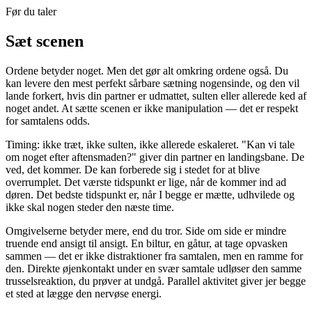
Før du taler
Sæt scenen
Ordene betyder noget. Men det gør alt omkring ordene også. Du
kan levere den mest perfekt sårbare sætning nogensinde, og den vil
lande forkert, hvis din partner er udmattet, sulten eller allerede ked af
noget andet. At sætte scenen er ikke manipulation — det er respekt
for samtalens odds.
Timing: ikke træt, ikke sulten, ikke allerede eskaleret. "Kan vi tale
om noget efter aftensmaden?" giver din partner en landingsbane. De
ved, det kommer. De kan forberede sig i stedet for at blive
overrumplet. Det værste tidspunkt er lige, når de kommer ind ad
døren. Det bedste tidspunkt er, når I begge er mætte, udhvilede og
ikke skal nogen steder den næste time.
Omgivelserne betyder mere, end du tror. Side om side er mindre
truende end ansigt til ansigt. En biltur, en gåtur, at tage opvasken
sammen — det er ikke distraktioner fra samtalen, men en ramme for
den. Direkte øjenkontakt under en svær samtale udløser den samme
trusselsreaktion, du prøver at undgå. Parallel aktivitet giver jer begge
et sted at lægge den nervøse energi.