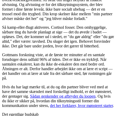
afvisning. Og afvisning er for det tilknytningssystem, der blev
formet i dine første leveår, ikke bare socialt ubehag — det er en
trussel mod din tryghed. Din krop skelner ikke mellem "min partner
afviser måske det her" og "jeg bliver måske forladt."
Så kamp-eller-flugt aktiveres. Cortisol fosser. Den omhyggelige,
sårbare ting du havde planlagt at sige — det du øvede i badet —
opløses. Det, der kommer ud i stedet, er "du gør aldrig" eller "du gør
altid," eller værre: tavshed. Du sluger det igen. Behovet forsvinder
ikke. Det går bare under jorden, hvor det gærer til bitterhed.
Gottmans forskning viste, at de første tre minutter af en samtale
forudsiger dens udfald 96% af tiden. Det er ikke en trykfejl. Når
samtalen eskalerer, kan du ikke de-eskalere den med bedre ord.
Åbningen er alt. Derfor handler arbejdet ikke om at lære et script —
det handler om at lære at tale fra det sårbare sted, før rustningen går
på.
Hvis du har lagt mærke til, at du og din partner bliver ved med at
have det samme skænderi med forskelligt indhold, er det mønsteret,
der gentager sig.
Sådan genkender og afbryder du loopen
. Og hvis
du ikke er sikker på, hvordan din tilknytningsstil former din
kommunikation under stress,
det her forklarer, hvor mønsteret starter
.
Det egentlige budskab