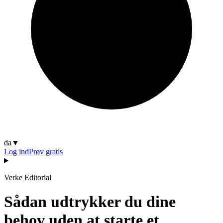
da
▼
Log ind
Prøv gratis
Verke Editorial
Sådan udtrykker du dine
behov uden at starte et