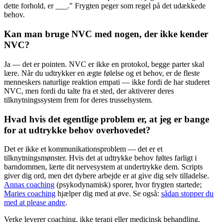
dette forhold, er ___." Frygten peger som regel på det udækkede
behov.
Kan man bruge NVC med nogen, der ikke kender
NVC?
Ja — det er pointen. NVC er ikke en protokol, begge parter skal
lære. Når du udtrykker en ægte følelse og et behov, er de fleste
menneskers naturlige reaktion empati — ikke fordi de har studeret
NVC, men fordi du talte fra et sted, der aktiverer deres
tilknytningssystem frem for deres trusselsystem.
Hvad hvis det egentlige problem er, at jeg er bange
for at udtrykke behov overhovedet?
Det er ikke et kommunikationsproblem — det er et
tilknytningsmønster. Hvis det at udtrykke behov føltes farligt i
barndommen, lærte dit nervesystem at undertrykke dem. Scripts
giver dig ord, men det dybere arbejde er at give dig selv tilladelse.
Annas coaching
(psykodynamisk) sporer, hvor frygten startede;
Maries coaching
hjælper dig med at øve. Se også:
sådan stopper du
med at please andre
.
Verke leverer coaching, ikke terapi eller medicinsk behandling.