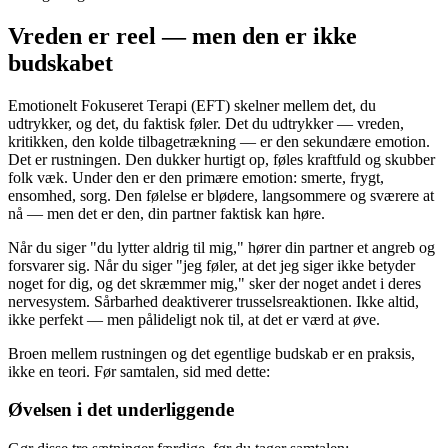
Vreden er reel — men den er ikke
budskabet
Emotionelt Fokuseret Terapi (EFT) skelner mellem det, du
udtrykker, og det, du faktisk føler. Det du udtrykker — vreden,
kritikken, den kolde tilbagetrækning — er den sekundære emotion.
Det er rustningen. Den dukker hurtigt op, føles kraftfuld og skubber
folk væk. Under den er den primære emotion: smerte, frygt,
ensomhed, sorg. Den følelse er blødere, langsommere og sværere at
nå — men det er den, din partner faktisk kan høre.
Når du siger "du lytter aldrig til mig," hører din partner et angreb og
forsvarer sig. Når du siger "jeg føler, at det jeg siger ikke betyder
noget for dig, og det skræmmer mig," sker der noget andet i deres
nervesystem. Sårbarhed deaktiverer trusselsreaktionen. Ikke altid,
ikke perfekt — men pålideligt nok til, at det er værd at øve.
Broen mellem rustningen og det egentlige budskab er en praksis,
ikke en teori. Før samtalen, sid med dette:
Øvelsen i det underliggende