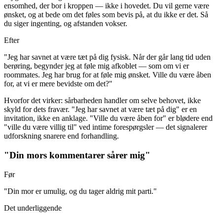
ensomhed, der bor i kroppen — ikke i hovedet. Du vil gerne være
ønsket, og at bede om det føles som bevis på, at du ikke er det. Så
du siger ingenting, og afstanden vokser.
Efter
"Jeg har savnet at være tæt på dig fysisk. Når der går lang tid uden
berøring, begynder jeg at føle mig afkoblet — som om vi er
roommates. Jeg har brug for at føle mig ønsket. Ville du være åben
for, at vi er mere bevidste om det?"
Hvorfor det virker: sårbarheden handler om selve behovet, ikke
skyld for dets fravær. "Jeg har savnet at være tæt på dig" er en
invitation, ikke en anklage. "Ville du være åben for" er blødere end
"ville du være villig til" ved intime forespørgsler — det signalerer
udforskning snarere end forhandling.
"Din mors kommentarer sårer mig"
Før
"Din mor er umulig, og du tager aldrig mit parti."
Det underliggende