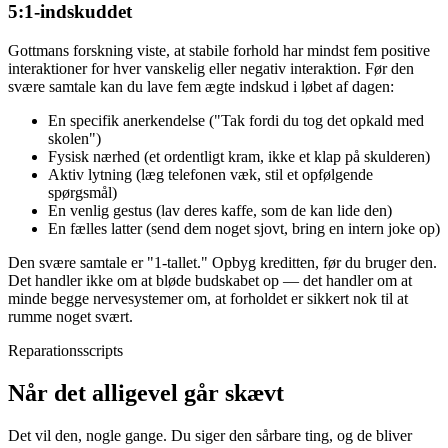
5:1-indskuddet
Gottmans forskning viste, at stabile forhold har mindst fem positive
interaktioner for hver vanskelig eller negativ interaktion. Før den
svære samtale kan du lave fem ægte indskud i løbet af dagen:
En specifik anerkendelse ("Tak fordi du tog det opkald med
skolen")
Fysisk nærhed (et ordentligt kram, ikke et klap på skulderen)
Aktiv lytning (læg telefonen væk, stil et opfølgende
spørgsmål)
En venlig gestus (lav deres kaffe, som de kan lide den)
En fælles latter (send dem noget sjovt, bring en intern joke op)
Den svære samtale er "1-tallet." Opbyg kreditten, før du bruger den.
Det handler ikke om at bløde budskabet op — det handler om at
minde begge nervesystemer om, at forholdet er sikkert nok til at
rumme noget svært.
Reparationsscripts
Når det alligevel går skævt
Det vil den, nogle gange. Du siger den sårbare ting, og de bliver