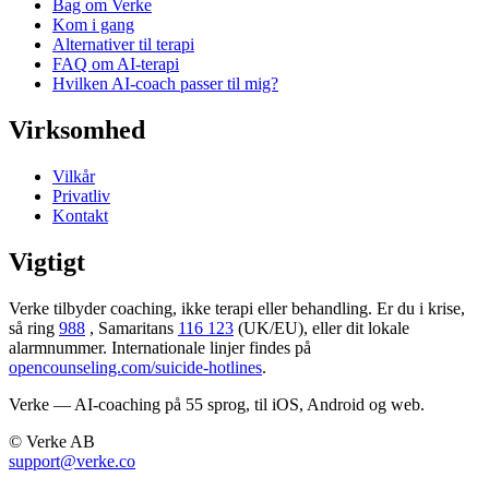
Bag om Verke
Kom i gang
Alternativer til terapi
FAQ om AI-terapi
Hvilken AI-coach passer til mig?
Virksomhed
Vilkår
Privatliv
Kontakt
Vigtigt
Verke tilbyder coaching, ikke terapi eller behandling. Er du i krise,
så ring
988
, Samaritans
116 123
(UK/EU), eller dit lokale
alarmnummer. Internationale linjer findes på
opencounseling.com/suicide-hotlines
.
Verke — AI-coaching på 55 sprog, til iOS, Android og web.
© Verke AB
support@verke.co