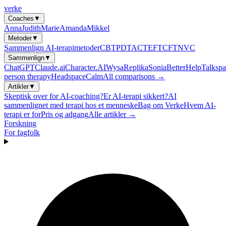
verke
Coaches
▼
Anna
Judith
Marie
Amanda
Mikkel
Metoder
▼
Sammenlign AI-terapimetoder
CBT
PDT
ACT
EFT
CFT
NVC
Sammenlign
▼
ChatGPT
Claude.ai
Character.AI
Wysa
Replika
Sonia
BetterHelp
Talkspa
person therapy
Headspace
Calm
All comparisons →
Artikler
▼
Skeptisk over for AI-coaching?
Er AI-terapi sikkert?
AI
sammenlignet med terapi hos et menneske
Bag om Verke
Hvem AI-
terapi er for
Pris og adgang
Alle artikler →
Forskning
For fagfolk