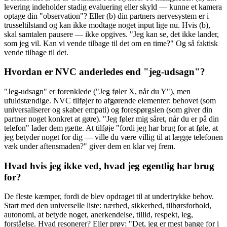
levering indeholder stadig evaluering eller skyld — kunne et kamera
optage din "observation"? Eller (b) din partners nervesystem er i
trusseltilstand og kan ikke modtage noget input lige nu. Hvis (b),
skal samtalen pausere — ikke opgives. "Jeg kan se, det ikke lander,
som jeg vil. Kan vi vende tilbage til det om en time?" Og så faktisk
vende tilbage til det.
Hvordan er NVC anderledes end "jeg-udsagn"?
"Jeg-udsagn" er forenklede ("Jeg føler X, når du Y"), men
ufuldstændige. NVC tilføjer to afgørende elementer: behovet (som
universaliserer og skaber empati) og forespørgslen (som giver din
partner noget konkret at gøre). "Jeg føler mig såret, når du er på din
telefon" lader dem gætte. At tilføje "fordi jeg har brug for at føle, at
jeg betyder noget for dig — ville du være villig til at lægge telefonen
væk under aftensmaden?" giver dem en klar vej frem.
Hvad hvis jeg ikke ved, hvad jeg egentlig har brug
for?
De fleste kæmper, fordi de blev opdraget til at undertrykke behov.
Start med den universelle liste: nærhed, sikkerhed, tilhørsforhold,
autonomi, at betyde noget, anerkendelse, tillid, respekt, leg,
forståelse. Hvad resonerer? Eller prøv: "Det, jeg er mest bange for i