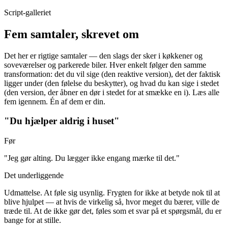
Script-galleriet
Fem samtaler, skrevet om
Det her er rigtige samtaler — den slags der sker i køkkener og
soveværelser og parkerede biler. Hver enkelt følger den samme
transformation: det du vil sige (den reaktive version), det der faktisk
ligger under (den følelse du beskytter), og hvad du kan sige i stedet
(den version, der åbner en dør i stedet for at smække en i). Læs alle
fem igennem. Én af dem er din.
"Du hjælper aldrig i huset"
Før
"Jeg gør alting. Du lægger ikke engang mærke til det."
Det underliggende
Udmattelse. At føle sig usynlig. Frygten for ikke at betyde nok til at
blive hjulpet — at hvis de virkelig så, hvor meget du bærer, ville de
træde til. At de ikke gør det, føles som et svar på et spørgsmål, du er
bange for at stille.