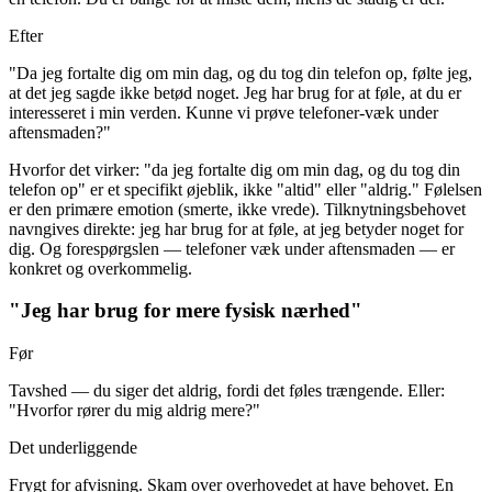
Efter
"Da jeg fortalte dig om min dag, og du tog din telefon op, følte jeg,
at det jeg sagde ikke betød noget. Jeg har brug for at føle, at du er
interesseret i min verden. Kunne vi prøve telefoner-væk under
aftensmaden?"
Hvorfor det virker: "da jeg fortalte dig om min dag, og du tog din
telefon op" er et specifikt øjeblik, ikke "altid" eller "aldrig." Følelsen
er den primære emotion (smerte, ikke vrede). Tilknytningsbehovet
navngives direkte: jeg har brug for at føle, at jeg betyder noget for
dig. Og forespørgslen — telefoner væk under aftensmaden — er
konkret og overkommelig.
"Jeg har brug for mere fysisk nærhed"
Før
Tavshed — du siger det aldrig, fordi det føles trængende. Eller:
"Hvorfor rører du mig aldrig mere?"
Det underliggende
Frygt for afvisning. Skam over overhovedet at have behovet. En