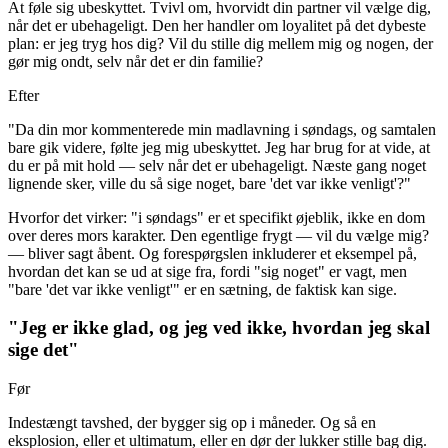
At føle sig ubeskyttet. Tvivl om, hvorvidt din partner vil vælge dig,
når det er ubehageligt. Den her handler om loyalitet på det dybeste
plan: er jeg tryg hos dig? Vil du stille dig mellem mig og nogen, der
gør mig ondt, selv når det er din familie?
Efter
"Da din mor kommenterede min madlavning i søndags, og samtalen
bare gik videre, følte jeg mig ubeskyttet. Jeg har brug for at vide, at
du er på mit hold — selv når det er ubehageligt. Næste gang noget
lignende sker, ville du så sige noget, bare 'det var ikke venligt'?"
Hvorfor det virker: "i søndags" er et specifikt øjeblik, ikke en dom
over deres mors karakter. Den egentlige frygt — vil du vælge mig?
— bliver sagt åbent. Og forespørgslen inkluderer et eksempel på,
hvordan det kan se ud at sige fra, fordi "sig noget" er vagt, men
"bare 'det var ikke venligt'" er en sætning, de faktisk kan sige.
"Jeg er ikke glad, og jeg ved ikke, hvordan jeg skal
sige det"
Før
Indestængt tavshed, der bygger sig op i måneder. Og så en
eksplosion, eller et ultimatum, eller en dør der lukker stille bag dig.