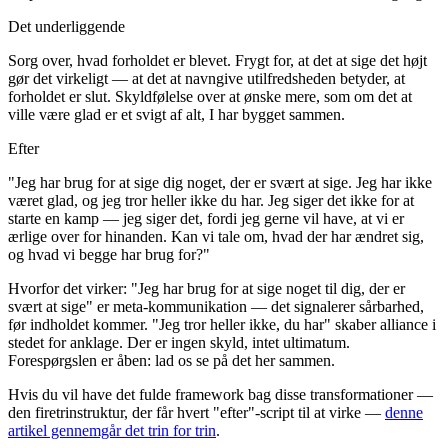
Det underliggende
Sorg over, hvad forholdet er blevet. Frygt for, at det at sige det højt
gør det virkeligt — at det at navngive utilfredsheden betyder, at
forholdet er slut. Skyldfølelse over at ønske mere, som om det at
ville være glad er et svigt af alt, I har bygget sammen.
Efter
"Jeg har brug for at sige dig noget, der er svært at sige. Jeg har ikke
været glad, og jeg tror heller ikke du har. Jeg siger det ikke for at
starte en kamp — jeg siger det, fordi jeg gerne vil have, at vi er
ærlige over for hinanden. Kan vi tale om, hvad der har ændret sig,
og hvad vi begge har brug for?"
Hvorfor det virker: "Jeg har brug for at sige noget til dig, der er
svært at sige" er meta-kommunikation — det signalerer sårbarhed,
før indholdet kommer. "Jeg tror heller ikke, du har" skaber alliance i
stedet for anklage. Der er ingen skyld, intet ultimatum.
Forespørgslen er åben: lad os se på det her sammen.
Hvis du vil have det fulde framework bag disse transformationer —
den firetrinstruktur, der får hvert "efter"-script til at virke —
denne
artikel gennemgår det trin for trin
.