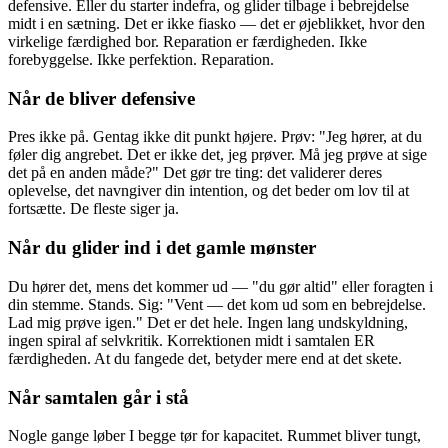
defensive. Eller du starter indefra, og glider tilbage i bebrejdelse
midt i en sætning. Det er ikke fiasko — det er øjeblikket, hvor den
virkelige færdighed bor. Reparation er færdigheden. Ikke
forebyggelse. Ikke perfektion. Reparation.
Når de bliver defensive
Pres ikke på. Gentag ikke dit punkt højere. Prøv: "Jeg hører, at du
føler dig angrebet. Det er ikke det, jeg prøver. Må jeg prøve at sige
det på en anden måde?" Det gør tre ting: det validerer deres
oplevelse, det navngiver din intention, og det beder om lov til at
fortsætte. De fleste siger ja.
Når du glider ind i det gamle mønster
Du hører det, mens det kommer ud — "du gør altid" eller foragten i
din stemme. Stands. Sig: "Vent — det kom ud som en bebrejdelse.
Lad mig prøve igen." Det er det hele. Ingen lang undskyldning,
ingen spiral af selvkritik. Korrektionen midt i samtalen ER
færdigheden. At du fangede det, betyder mere end at det skete.
Når samtalen går i stå
Nogle gange løber I begge tør for kapacitet. Rummet bliver tungt,