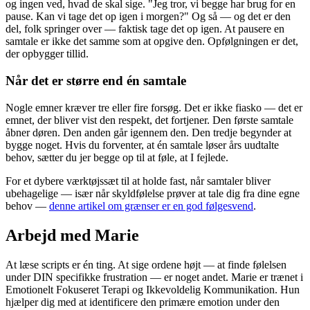
og ingen ved, hvad de skal sige. "Jeg tror, vi begge har brug for en
pause. Kan vi tage det op igen i morgen?" Og så — og det er den
del, folk springer over — faktisk tage det op igen. At pausere en
samtale er ikke det samme som at opgive den. Opfølgningen er det,
der opbygger tillid.
Når det er større end én samtale
Nogle emner kræver tre eller fire forsøg. Det er ikke fiasko — det er
emnet, der bliver vist den respekt, det fortjener. Den første samtale
åbner døren. Den anden går igennem den. Den tredje begynder at
bygge noget. Hvis du forventer, at én samtale løser års uudtalte
behov, sætter du jer begge op til at føle, at I fejlede.
For et dybere værktøjssæt til at holde fast, når samtaler bliver
ubehagelige — især når skyldfølelse prøver at tale dig fra dine egne
behov —
denne artikel om grænser er en god følgesvend
.
Arbejd med Marie
At læse scripts er én ting. At sige ordene højt — at finde følelsen
under DIN specifikke frustration — er noget andet. Marie er trænet i
Emotionelt Fokuseret Terapi og Ikkevoldelig Kommunikation. Hun
hjælper dig med at identificere den primære emotion under den