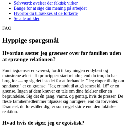
Selvværd: øvelser der faktisk virker
Bange for at sige din mening på arbejdet
Hvorfor du tiltrækkes af de forkerte
Se alle artikler
FAQ
Hyppige spørgsmål
Hvordan sætter jeg grænser over for familien uden
at sprænge relationen?
Familiegrænser er sværest, fordi tilknytningen er dybest og
mønstrene ældst. To principper: start mindre, end du tror, du har
brug for — og sig det i stedet for at forhandle. "Jeg ringer til dig om
søndagen" er en grænse. "Jeg er nødt til at gå senest kl. 16" er en
grænse. Ingen af dem kræver en tale om dine følelser eller en
begrundelse. Sig det én gang, varmt, og gentag, hvis de presser. De
fleste familiemedlemmer tilpasser sig hurtigere, end du forventer.
Dramaet, du forestiller dig, er som regel større end den faktiske
reaktion.
Hvad hvis de siger, jeg er egoistisk?