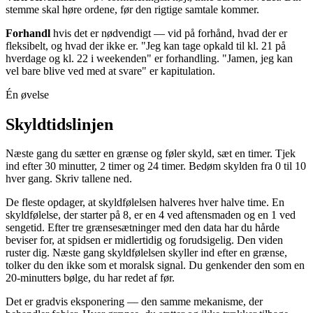
stemme skal høre ordene, før den rigtige samtale kommer.
Forhandl
hvis det er nødvendigt — vid på forhånd, hvad der er
fleksibelt, og hvad der ikke er. "Jeg kan tage opkald til kl. 21 på
hverdage og kl. 22 i weekenden" er forhandling. "Jamen, jeg kan
vel bare blive ved med at svare" er kapitulation.
Én øvelse
Skyldtidslinjen
Næste gang du sætter en grænse og føler skyld, sæt en timer. Tjek
ind efter 30 minutter, 2 timer og 24 timer. Bedøm skylden fra 0 til 10
hver gang. Skriv tallene ned.
De fleste opdager, at skyldfølelsen halveres hver halve time. En
skyldfølelse, der starter på 8, er en 4 ved aftensmaden og en 1 ved
sengetid. Efter tre grænsesætninger med den data har du hårde
beviser for, at spidsen er midlertidig og forudsigelig. Den viden
ruster dig. Næste gang skyldfølelsen skyller ind efter en grænse,
tolker du den ikke som et moralsk signal. Du genkender den som en
20-minutters bølge, du har redet af før.
Det er gradvis eksponering — den samme mekanisme, der