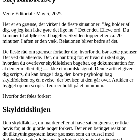
Verke Editorial
·
May 5, 2025
Her er en grænse, der virker i de fleste situationer: "Jeg holder af
dig, og jeg kan ikke gøre det lige nu." Det er det. Elleve ord. Du
kommer til at føle skyld bagefter. Skylden topper efter ca. 20
minutter. I aften er den væk. Relationen bliver bedre af det.
De fleste råd om grænser fortæller dig, hvorfor du bør sætte grænser.
Det ved du allerede. Det, du har brug for, er hvad du skal sige,
hvordan du overlever skyldfølelsen bagefter, og dokumentation for,
at den er midlertidig — ikke et moralsk signal. Denne artikel giver
dig scripts, du kan bruge i dag, den korte psykologi bag
skyldfølelsen og én øvelse, der beviser, at den går over. Artiklen er
bygget op om scripts. Teori er holdt på et minimum.
Hvorfor det føles forkert
Skyldtidslinjen
Den skyldfølelse, du mærker efter at have sat en grænse, er ikke
bevis for, at du gjorde noget forkert. Det er en betinget reaktion —
dit tilknytningssystem læser grænsen som en trussel mod
forbindelsen. Sue Johnsons forskning i Emotionally Focused