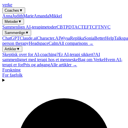
verke
Coaches
▼
Anna
Judith
Marie
Amanda
Mikkel
Metoder
▼
Sammenlign AI-terapimetoder
CBT
PDT
ACT
EFT
CFT
NVC
Sammenlign
▼
ChatGPT
Claude.ai
Character.AI
Wysa
Replika
Sonia
BetterHelp
Talkspa
person therapy
Headspace
Calm
All comparisons →
Artikler
▼
Skeptisk over for AI-coaching?
Er AI-terapi sikkert?
AI
sammenlignet med terapi hos et menneske
Bag om Verke
Hvem AI-
terapi er for
Pris og adgang
Alle artikler →
Forskning
For fagfolk