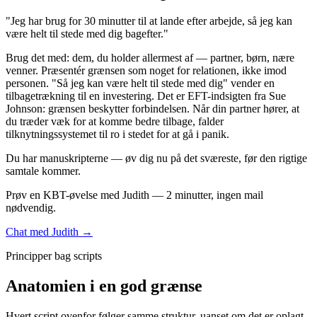
"Jeg har brug for 30 minutter til at lande efter arbejde, så jeg kan
være helt til stede med dig bagefter."
Brug det med: dem, du holder allermest af — partner, børn, nære
venner. Præsentér grænsen som noget for relationen, ikke imod
personen. "Så jeg kan være helt til stede med dig" vender en
tilbagetrækning til en investering. Det er EFT-indsigten fra Sue
Johnson: grænsen beskytter forbindelsen. Når din partner hører, at
du træder væk for at komme bedre tilbage, falder
tilknytningssystemet til ro i stedet for at gå i panik.
Du har manuskripterne — øv dig nu på det sværeste, før den rigtige
samtale kommer.
Prøv en KBT-øvelse med Judith — 2 minutter, ingen mail
nødvendig.
Chat med Judith →
Principper bag scripts
Anatomien i en god grænse
Hvert script ovenfor følger samme struktur, uanset om det er oplagt