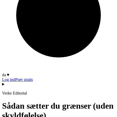
da
▼
Log ind
Prøv gratis
Verke Editorial
Sådan sætter du grænser (uden
skyldfølelse)