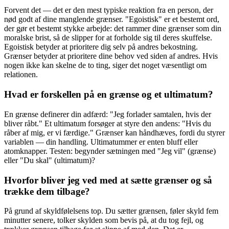
Forvent det — det er den mest typiske reaktion fra en person, der
nød godt af dine manglende grænser. "Egoistisk" er et bestemt ord,
der gør et bestemt stykke arbejde: det rammer dine grænser som din
moralske brist, så de slipper for at forholde sig til deres skuffelse.
Egoistisk betyder at prioritere dig selv på andres bekostning.
Grænser betyder at prioritere dine behov ved siden af andres. Hvis
nogen ikke kan skelne de to ting, siger det noget væsentligt om
relationen.
Hvad er forskellen på en grænse og et ultimatum?
En grænse definerer din adfærd: "Jeg forlader samtalen, hvis der
bliver råbt." Et ultimatum forsøger at styre den andens: "Hvis du
råber af mig, er vi færdige." Grænser kan håndhæves, fordi du styrer
variablen — din handling. Ultimatummer er enten bluff eller
atomknapper. Testen: begynder sætningen med "Jeg vil" (grænse)
eller "Du skal" (ultimatum)?
Hvorfor bliver jeg ved med at sætte grænser og så
trække dem tilbage?
På grund af skyldfølelsens top. Du sætter grænsen, føler skyld fem
minutter senere, tolker skylden som bevis på, at du tog fejl, og