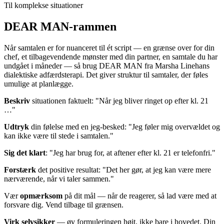
Til komplekse situationer
DEAR MAN-rammen
Når samtalen er for nuanceret til ét script — en grænse over for din
chef, et tilbagevendende mønster med din partner, en samtale du har
undgået i måneder — så brug DEAR MAN fra Marsha Linehans
dialektiske adfærdsterapi. Det giver struktur til samtaler, der føles
umulige at planlægge.
Beskriv
situationen faktuelt: "Når jeg bliver ringet op efter kl. 21
…"
Udtryk
din følelse med en jeg-besked: "Jeg føler mig overvældet og
kan ikke være til stede i samtalen."
Sig det klart
: "Jeg har brug for, at aftener efter kl. 21 er telefonfri."
Forstærk
det positive resultat: "Det her gør, at jeg kan være mere
nærværende, når vi taler sammen."
Vær
opmærksom
på dit mål — når de reagerer, så lad være med at
forsvare dig. Vend tilbage til grænsen.
Virk selvsikker
— øv formuleringen højt, ikke bare i hovedet. Din