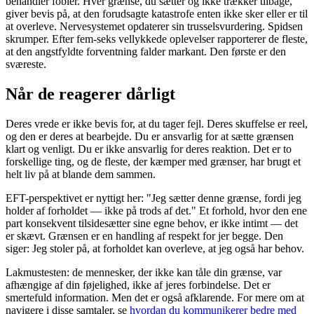
behandler fobier. Hver grænse, du sætter og ikke trækker tilbage,
giver bevis på, at den forudsagte katastrofe enten ikke sker eller er til
at overleve. Nervesystemet opdaterer sin trusselsvurdering. Spidsen
skrumper. Efter fem-seks vellykkede oplevelser rapporterer de fleste,
at den angstfyldte forventning falder markant. Den første er den
sværeste.
Når de reagerer dårligt
Deres vrede er ikke bevis for, at du tager fejl. Deres skuffelse er reel,
og den er deres at bearbejde. Du er ansvarlig for at sætte grænsen
klart og venligt. Du er ikke ansvarlig for deres reaktion. Det er to
forskellige ting, og de fleste, der kæmper med grænser, har brugt et
helt liv på at blande dem sammen.
EFT-perspektivet er nyttigt her: "Jeg sætter denne grænse, fordi jeg
holder af forholdet — ikke på trods af det." Et forhold, hvor den ene
part konsekvent tilsidesætter sine egne behov, er ikke intimt — det
er skævt. Grænsen er en handling af respekt for jer begge. Den
siger: Jeg stoler på, at forholdet kan overleve, at jeg også har behov.
Lakmustesten: de mennesker, der ikke kan tåle din grænse, var
afhængige af din føjelighed, ikke af jeres forbindelse. Det er
smertefuld information. Men det er også afklarende. For mere om at
navigere i disse samtaler, se
hvordan du kommunikerer bedre med