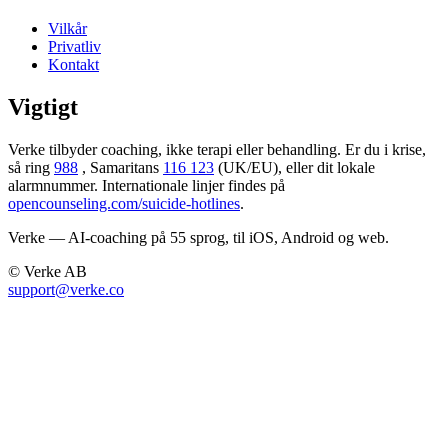
Vilkår
Privatliv
Kontakt
Vigtigt
Verke tilbyder coaching, ikke terapi eller behandling. Er du i krise,
så ring
988
, Samaritans
116 123
(UK/EU), eller dit lokale
alarmnummer. Internationale linjer findes på
opencounseling.com/suicide-hotlines
.
Verke — AI-coaching på 55 sprog, til iOS, Android og web.
© Verke AB
support@verke.co