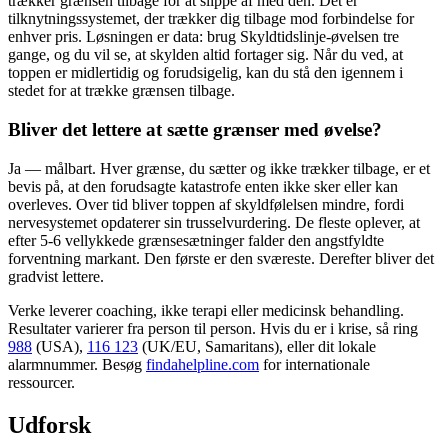
trækker grænsen tilbage for at slippe af med den. Det er
tilknytningssystemet, der trækker dig tilbage mod forbindelse for
enhver pris. Løsningen er data: brug Skyldtidslinje-øvelsen tre
gange, og du vil se, at skylden altid fortager sig. Når du ved, at
toppen er midlertidig og forudsigelig, kan du stå den igennem i
stedet for at trække grænsen tilbage.
Bliver det lettere at sætte grænser med øvelse?
Ja — målbart. Hver grænse, du sætter og ikke trækker tilbage, er et
bevis på, at den forudsagte katastrofe enten ikke sker eller kan
overleves. Over tid bliver toppen af skyldfølelsen mindre, fordi
nervesystemet opdaterer sin trusselvurdering. De fleste oplever, at
efter 5-6 vellykkede grænsesætninger falder den angstfyldte
forventning markant. Den første er den sværeste. Derefter bliver det
gradvist lettere.
Verke leverer coaching, ikke terapi eller medicinsk behandling.
Resultater varierer fra person til person. Hvis du er i krise, så ring
988
(USA),
116 123
(UK/EU, Samaritans),
eller dit lokale
alarmnummer. Besøg
findahelpline.com
for internationale
ressourcer.
Udforsk