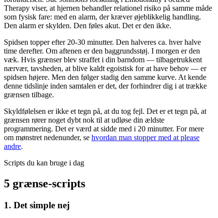
Therapy viser, at hjernen behandler relationel risiko på samme måde
som fysisk fare: med en alarm, der kræver øjeblikkelig handling.
Den alarm er skylden. Den føles akut. Det er den ikke.
Spidsen topper efter 20-30 minutter. Den halveres ca. hver halve
time derefter. Om aftenen er den baggrundsstøj. I morgen er den
væk. Hvis grænser blev straffet i din barndom — tilbagetrukkent
nærvær, tavsheden, at blive kaldt egoistisk for at have behov — er
spidsen højere. Men den følger stadig den samme kurve. At kende
denne tidslinje inden samtalen er det, der forhindrer dig i at trække
grænsen tilbage.
Skyldfølelsen er ikke et tegn på, at du tog fejl. Det er et tegn på, at
grænsen rører noget dybt nok til at udløse din ældste
programmering. Det er værd at sidde med i 20 minutter. For mere
om mønstret nedenunder, se
hvordan man stopper med at please
andre
.
Scripts du kan bruge i dag
5 grænse-scripts
1. Det simple nej