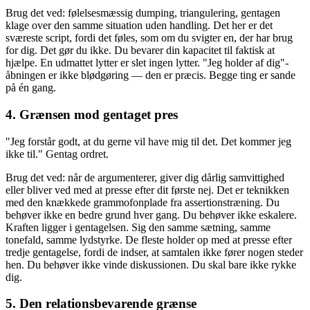
Brug det ved: følelsesmæssig dumping, triangulering, gentagen
klage over den samme situation uden handling. Det her er det
sværeste script, fordi det føles, som om du svigter en, der har brug
for dig. Det gør du ikke. Du bevarer din kapacitet til faktisk at
hjælpe. En udmattet lytter er slet ingen lytter. "Jeg holder af dig"-
åbningen er ikke blødgøring — den er præcis. Begge ting er sande
på én gang.
4. Grænsen mod gentaget pres
"Jeg forstår godt, at du gerne vil have mig til det. Det kommer jeg
ikke til." Gentag ordret.
Brug det ved: når de argumenterer, giver dig dårlig samvittighed
eller bliver ved med at presse efter dit første nej. Det er teknikken
med den knækkede grammofonplade fra assertionstræning. Du
behøver ikke en bedre grund hver gang. Du behøver ikke eskalere.
Kraften ligger i gentagelsen. Sig den samme sætning, samme
tonefald, samme lydstyrke. De fleste holder op med at presse efter
tredje gentagelse, fordi de indser, at samtalen ikke fører nogen steder
hen. Du behøver ikke vinde diskussionen. Du skal bare ikke rykke
dig.
5. Den relationsbevarende grænse