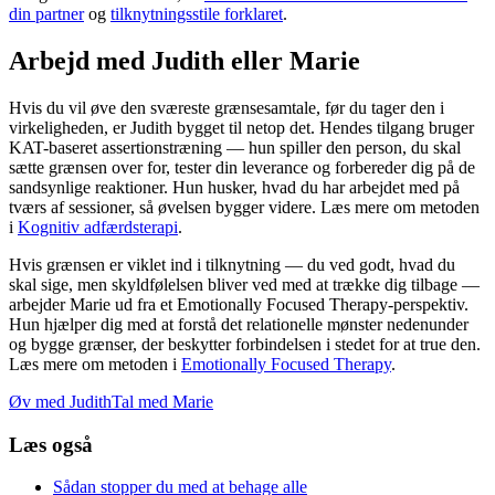
din partner
og
tilknytningsstile forklaret
.
Arbejd med Judith eller Marie
Hvis du vil øve den sværeste grænsesamtale, før du tager den i
virkeligheden, er Judith bygget til netop det. Hendes tilgang bruger
KAT-baseret assertionstræning — hun spiller den person, du skal
sætte grænsen over for, tester din leverance og forbereder dig på de
sandsynlige reaktioner. Hun husker, hvad du har arbejdet med på
tværs af sessioner, så øvelsen bygger videre. Læs mere om metoden
i
Kognitiv adfærdsterapi
.
Hvis grænsen er viklet ind i tilknytning — du ved godt, hvad du
skal sige, men skyldfølelsen bliver ved med at trække dig tilbage —
arbejder Marie ud fra et Emotionally Focused Therapy-perspektiv.
Hun hjælper dig med at forstå det relationelle mønster nedenunder
og bygge grænser, der beskytter forbindelsen i stedet for at true den.
Læs mere om metoden i
Emotionally Focused Therapy
.
Øv med Judith
Tal med Marie
Læs også
Sådan stopper du med at behage alle