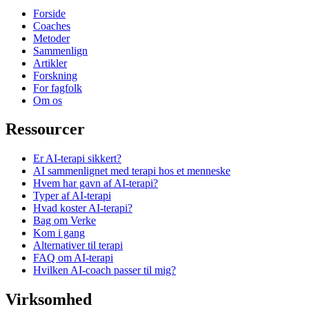
Forside
Coaches
Metoder
Sammenlign
Artikler
Forskning
For fagfolk
Om os
Ressourcer
Er AI-terapi sikkert?
AI sammenlignet med terapi hos et menneske
Hvem har gavn af AI-terapi?
Typer af AI-terapi
Hvad koster AI-terapi?
Bag om Verke
Kom i gang
Alternativer til terapi
FAQ om AI-terapi
Hvilken AI-coach passer til mig?
Virksomhed