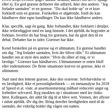
eller ej. En god grænse definerer din adfærd, ikke den andens. "Jeg
forlader samtalen" er en grænse. "Du skal holde op" er et krav
forklædt som en grænse. Forskellen er afgørende, fordi du kan
håndhæve dine egne handlinger. Du kan ikke håndhæve andres.
Klar, specifik, sagt én gang. Ikke forhandlet, ikke forklaret i detaljer,
ikke retfærdiggjort med en lang historie. I det øjeblik du begynder at
forklare, hvorfor du har brug for grænsen, har du gjort den til en
debat. Debatter har to sider. Grænser har ikke.
Kend forskellen på en grænse og et ultimatum. En grænse handler
om dig: "Jeg forlader samtalen, hvis der bliver råbt." Et ultimatum
handler om at styre den anden: "Hvis du råber af mig, er vi
færdige." Grænser kan håndhæves. Ultimatummer er enten bluff
eller endestationer. De fleste situationer kræver en grænse, ikke et
ultimatum.
Start med den letteste grænse, ikke den sværeste. Selvhævdelse er
en færdighed, ikke et personlighedstræk — en metaanalyse fra 2018
af Speed et al. viste, at assertionstræning målbart reducerer angst og
forbedrer selvværd. Byg musklen op i situationer med lav risiko
først. Kollegaen, der altid får dig til at blive sent. Vennen, der aflyser
i sidste øjeblik. Øv dig der. Bring derefter færdigheden med til de
samtaler, der virkelig holder dig vågen om natten.