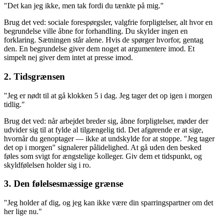
"Det kan jeg ikke, men tak fordi du tænkte på mig."
Brug det ved: sociale forespørgsler, valgfrie forpligtelser, alt hvor en
begrundelse ville åbne for forhandling. Du skylder ingen en
forklaring. Sætningen står alene. Hvis de spørger hvorfor, gentag
den. En begrundelse giver dem noget at argumentere imod. Et
simpelt nej giver dem intet at presse imod.
2. Tidsgrænsen
"Jeg er nødt til at gå klokken 5 i dag. Jeg tager det op igen i morgen
tidlig."
Brug det ved: når arbejdet breder sig, åbne forpligtelser, møder der
udvider sig til at fylde al tilgængelig tid. Det afgørende er at sige,
hvornår du genoptager — ikke at undskylde for at stoppe. "Jeg tager
det op i morgen" signalerer pålidelighed. At gå uden den besked
føles som svigt for ængstelige kolleger. Giv dem et tidspunkt, og
skyldfølelsen holder sig i ro.
3. Den følelsesmæssige grænse
"Jeg holder af dig, og jeg kan ikke være din sparringspartner om det
her lige nu."