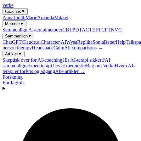
verke
Coaches
▼
Anna
Judith
Marie
Amanda
Mikkel
Metoder
▼
Sammenlign AI-terapimetoder
CBT
PDT
ACT
EFT
CFT
NVC
Sammenlign
▼
ChatGPT
Claude.ai
Character.AI
Wysa
Replika
Sonia
BetterHelp
Talkspa
person therapy
Headspace
Calm
All comparisons →
Artikler
▼
Skeptisk over for AI-coaching?
Er AI-terapi sikkert?
AI
sammenlignet med terapi hos et menneske
Bag om Verke
Hvem AI-
terapi er for
Pris og adgang
Alle artikler →
Forskning
For fagfolk