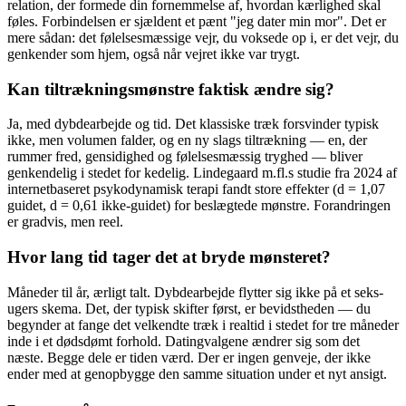
relation, der formede din fornemmelse af, hvordan kærlighed skal
føles. Forbindelsen er sjældent et pænt "jeg dater min mor". Det er
mere sådan: det følelsesmæssige vejr, du voksede op i, er det vejr, du
genkender som hjem, også når vejret ikke var trygt.
Kan tiltrækningsmønstre faktisk ændre sig?
Ja, med dybdearbejde og tid. Det klassiske træk forsvinder typisk
ikke, men volumen falder, og en ny slags tiltrækning — en, der
rummer fred, gensidighed og følelsesmæssig tryghed — bliver
genkendelig i stedet for kedelig. Lindegaard m.fl.s studie fra 2024 af
internetbaseret psykodynamisk terapi fandt store effekter (d = 1,07
guidet, d = 0,61 ikke-guidet) for beslægtede mønstre. Forandringen
er gradvis, men reel.
Hvor lang tid tager det at bryde mønsteret?
Måneder til år, ærligt talt. Dybdearbejde flytter sig ikke på et seks-
ugers skema. Det, der typisk skifter først, er bevidstheden — du
begynder at fange det velkendte træk i realtid i stedet for tre måneder
inde i et dødsdømt forhold. Datingvalgene ændrer sig som det
næste. Begge dele er tiden værd. Der er ingen genveje, der ikke
ender med at genopbygge den samme situation under et nyt ansigt.