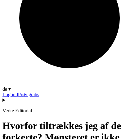
da
▼
Log ind
Prøv gratis
Verke Editorial
Hvorfor tiltrækkes jeg af de
forkerte? Mønsteret er ikke