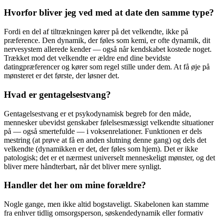
Hvorfor bliver jeg ved med at date den samme type?
Fordi en del af tiltrækningen kører på det velkendte, ikke på
præference. Den dynamik, der føles som kemi, er ofte dynamik, dit
nervesystem allerede kender — også når kendskabet kostede noget.
Trækket mod det velkendte er ældre end dine bevidste
datingpræferencer og kører som regel stille under dem. At få øje på
mønsteret er det første, der løsner det.
Hvad er gentagelsestvang?
Gentagelsestvang er et psykodynamisk begreb for den måde,
mennesker ubevidst genskaber følelsesmæssigt velkendte situationer
på — også smertefulde — i voksenrelationer. Funktionen er dels
mestring (at prøve at få en anden slutning denne gang) og dels det
velkendte (dynamikken er det, der føles som hjem). Det er ikke
patologisk; det er et nærmest universelt menneskeligt mønster, og det
bliver mere håndterbart, når det bliver mere synligt.
Handler det her om mine forældre?
Nogle gange, men ikke altid bogstaveligt. Skabelonen kan stamme
fra enhver tidlig omsorgsperson, søskendedynamik eller formativ