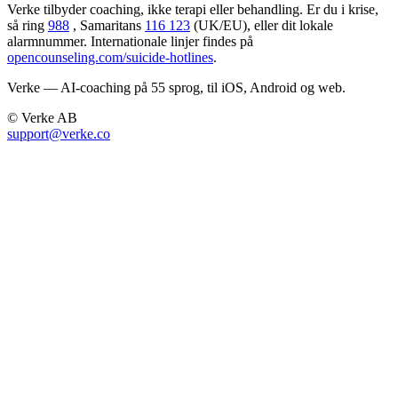
Verke tilbyder coaching, ikke terapi eller behandling. Er du i krise,
så ring
988
, Samaritans
116 123
(UK/EU), eller dit lokale
alarmnummer. Internationale linjer findes på
opencounseling.com/suicide-hotlines
.
Verke — AI-coaching på 55 sprog, til iOS, Android og web.
© Verke AB
support@verke.co