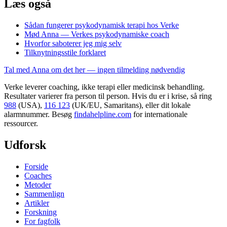
Læs også
Sådan fungerer psykodynamisk terapi hos Verke
Mød Anna — Verkes psykodynamiske coach
Hvorfor saboterer jeg mig selv
Tilknytningsstile forklaret
Tal med Anna om det her — ingen tilmelding nødvendig
Verke leverer coaching, ikke terapi eller medicinsk behandling.
Resultater varierer fra person til person. Hvis du er i krise, så ring
988
(USA),
116 123
(UK/EU, Samaritans),
eller dit lokale
alarmnummer. Besøg
findahelpline.com
for internationale
ressourcer.
Udforsk
Forside
Coaches
Metoder
Sammenlign
Artikler
Forskning
For fagfolk