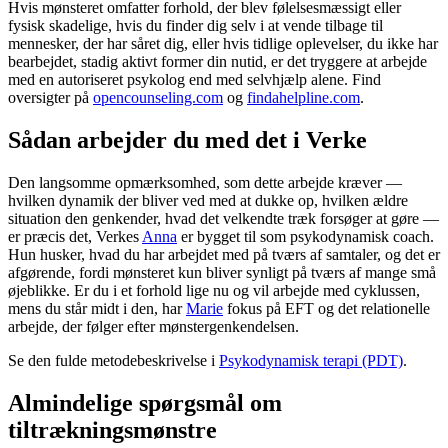
Hvis mønsteret omfatter forhold, der blev følelsesmæssigt eller
fysisk skadelige, hvis du finder dig selv i at vende tilbage til
mennesker, der har såret dig, eller hvis tidlige oplevelser, du ikke har
bearbejdet, stadig aktivt former din nutid, er det tryggere at arbejde
med en autoriseret psykolog end med selvhjælp alene. Find
oversigter på
opencounseling.com
og
findahelpline.com
.
Sådan arbejder du med det i Verke
Den langsomme opmærksomhed, som dette arbejde kræver —
hvilken dynamik der bliver ved med at dukke op, hvilken ældre
situation den genkender, hvad det velkendte træk forsøger at gøre —
er præcis det, Verkes
Anna
er bygget til som psykodynamisk coach.
Hun husker, hvad du har arbejdet med på tværs af samtaler, og det er
afgørende, fordi mønsteret kun bliver synligt på tværs af mange små
øjeblikke. Er du i et forhold lige nu og vil arbejde med cyklussen,
mens du står midt i den, har
Marie
fokus på EFT og det relationelle
arbejde, der følger efter mønstergenkendelsen.
Se den fulde metodebeskrivelse i
Psykodynamisk terapi (PDT)
.
Almindelige spørgsmål om
tiltrækningsmønstre