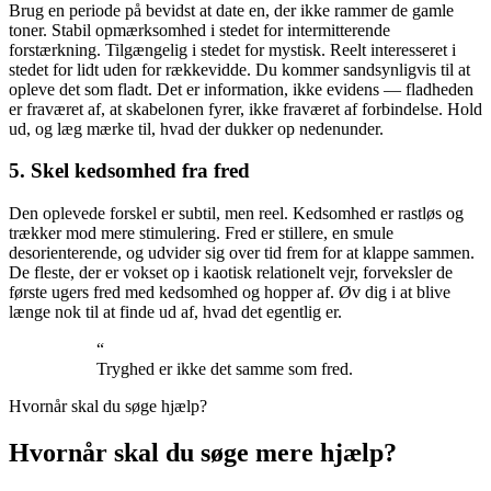
Brug en periode på bevidst at date en, der ikke rammer de gamle
toner. Stabil opmærksomhed i stedet for intermitterende
forstærkning. Tilgængelig i stedet for mystisk. Reelt interesseret i
stedet for lidt uden for rækkevidde. Du kommer sandsynligvis til at
opleve det som fladt. Det er information, ikke evidens — fladheden
er fraværet af, at skabelonen fyrer, ikke fraværet af forbindelse. Hold
ud, og læg mærke til, hvad der dukker op nedenunder.
5. Skel kedsomhed fra fred
Den oplevede forskel er subtil, men reel. Kedsomhed er rastløs og
trækker mod mere stimulering. Fred er stillere, en smule
desorienterende, og udvider sig over tid frem for at klappe sammen.
De fleste, der er vokset op i kaotisk relationelt vejr, forveksler de
første ugers fred med kedsomhed og hopper af. Øv dig i at blive
længe nok til at finde ud af, hvad det egentlig er.
“
Tryghed er ikke det samme som fred.
Hvornår skal du søge hjælp?
Hvornår skal du søge mere hjælp?