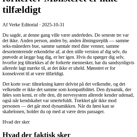
tilfældigt
Af Verke Editorial
·
2025-10-31
Du sagde, at denne gang ville være anderledes. De seneste tre var
det ikke. Anden person, anden by, anden åbningsreplik — samme
seks-måneders bue, samme samtale med dine venner, samme
desorienterende erkendelse af, at den stille version af dig selv, du
prøvede at lægge bag dig, er her igen. Hvis du spørger dig selv,
hvorfor jeg tiltrækkes af de forkerte mennesker, har du sandsynligvis
allerede lagt mærke til, at det ikke er uheld. Mønstret er for
konsekvent til at være tilfældigt.
Det korte svar: tiltrækning kører delvist på det velkendte, og det
velkendte er ikke det samme som kompatibilitet. Den dynamik, der
føles som kemi, er ofte den, dit nervesystem allerede kender udenad,
også når kendskabet var smertefuldt. Trækket går ikke mod
personen — det går mod dynamikken. Når du først kan se
skabelonen, holder du op med at være dens passager.
Hvad der sker
Hvad der faktisk sker