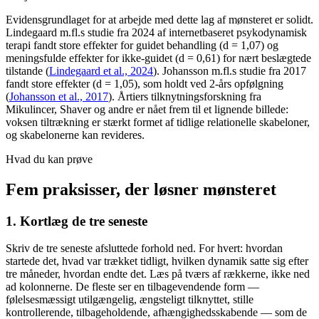
Evidensgrundlaget for at arbejde med dette lag af mønsteret er solidt.
Lindegaard m.fl.s studie fra 2024 af internetbaseret psykodynamisk
terapi fandt store effekter for guidet behandling (d = 1,07) og
meningsfulde effekter for ikke-guidet (d = 0,61) for nært beslægtede
tilstande (
Lindegaard et al., 2024
). Johansson m.fl.s studie fra 2017
fandt store effekter (d = 1,05), som holdt ved 2-års opfølgning
(
Johansson et al., 2017
). Årtiers tilknytningsforskning fra
Mikulincer, Shaver og andre er nået frem til et lignende billede:
voksen tiltrækning er stærkt formet af tidlige relationelle skabeloner,
og skabelonerne kan revideres.
Hvad du kan prøve
Fem praksisser, der løsner mønsteret
1. Kortlæg de tre seneste
Skriv de tre seneste afsluttede forhold ned. For hvert: hvordan
startede det, hvad var trækket tidligt, hvilken dynamik satte sig efter
tre måneder, hvordan endte det. Læs på tværs af rækkerne, ikke ned
ad kolonnerne. De fleste ser en tilbagevendende form —
følelsesmæssigt utilgængelig, ængsteligt tilknyttet, stille
kontrollerende, tilbageholdende, afhængighedsskabende — som de