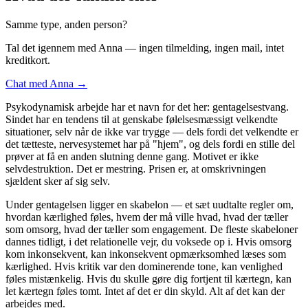
Samme type, anden person?
Tal det igennem med Anna — ingen tilmelding, ingen mail, intet
kreditkort.
Chat med Anna →
Psykodynamisk arbejde har et navn for det her: gentagelsestvang.
Sindet har en tendens til at genskabe følelsesmæssigt velkendte
situationer, selv når de ikke var trygge — dels fordi det velkendte er
det tætteste, nervesystemet har på "hjem", og dels fordi en stille del
prøver at få en anden slutning denne gang. Motivet er ikke
selvdestruktion. Det er mestring. Prisen er, at omskrivningen
sjældent sker af sig selv.
Under gentagelsen ligger en skabelon — et sæt uudtalte regler om,
hvordan kærlighed føles, hvem der må ville hvad, hvad der tæller
som omsorg, hvad der tæller som engagement. De fleste skabeloner
dannes tidligt, i det relationelle vejr, du voksede op i. Hvis omsorg
kom inkonsekvent, kan inkonsekvent opmærksomhed læses som
kærlighed. Hvis kritik var den dominerende tone, kan venlighed
føles mistænkelig. Hvis du skulle gøre dig fortjent til kærtegn, kan
let kærtegn føles tomt. Intet af det er din skyld. Alt af det kan der
arbejdes med.