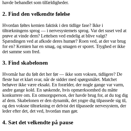
havde behandlet som tilfældigheder.
2. Find den velkendte følelse
Hvordan føltes kemien faktisk i den tidlige fase? Ikke i
tiltrækningens sprog — i nervesystemets sprog. Var det suset ved at
prøve at vinde dem? Lettelsen ved endelig at blive valgt?
Spændingen ved at afkode deres humør? Roen ved, at der var brug
for en? Kemien har en smag, og smagen er sporet. Tryghed er ikke
det samme som fred.
3. Find skabelonen
Hvornår har du følt det her før — ikke som voksen, tidligere? De
fleste har et klart svar, når de sidder med spørgsmålet. Matchet
behøver ikke være eksakt. En forælder, der nogle gange var varm,
andre gange kold. En søskende, hvis opmærksomhed du måtte
konkurrere om. En omsorgsperson, der havde brug for, at du tog dig
af dem. Skabelonen er den dynamik, det yngre dig tilpassede sig til,
og den voksne tiltrækning er delvist det tilpassede nervesystem, der
leder efter det, det ved, hvordan man gør.
4. Sæt det velkendte på pause