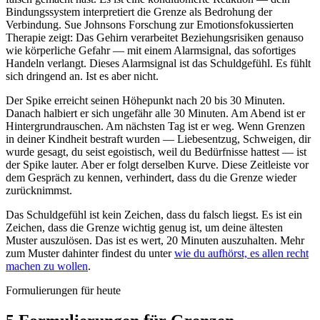
Bindungssystem interpretiert die Grenze als Bedrohung der
Verbindung. Sue Johnsons Forschung zur Emotionsfokussierten
Therapie zeigt: Das Gehirn verarbeitet Beziehungsrisiken genauso
wie körperliche Gefahr — mit einem Alarmsignal, das sofortiges
Handeln verlangt. Dieses Alarmsignal ist das Schuldgefühl. Es fühlt
sich dringend an. Ist es aber nicht.
Der Spike erreicht seinen Höhepunkt nach 20 bis 30 Minuten.
Danach halbiert er sich ungefähr alle 30 Minuten. Am Abend ist er
Hintergrundrauschen. Am nächsten Tag ist er weg. Wenn Grenzen
in deiner Kindheit bestraft wurden — Liebesentzug, Schweigen, dir
wurde gesagt, du seist egoistisch, weil du Bedürfnisse hattest — ist
der Spike lauter. Aber er folgt derselben Kurve. Diese Zeitleiste vor
dem Gespräch zu kennen, verhindert, dass du die Grenze wieder
zurücknimmst.
Das Schuldgefühl ist kein Zeichen, dass du falsch liegst. Es ist ein
Zeichen, dass die Grenze wichtig genug ist, um deine ältesten
Muster auszulösen. Das ist es wert, 20 Minuten auszuhalten. Mehr
zum Muster dahinter findest du unter
wie du aufhörst, es allen recht
machen zu wollen
.
Formulierungen für heute