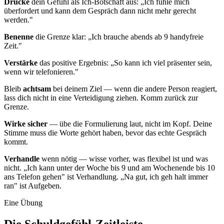
Drücke
dein Gefühl als Ich-Botschaft aus: „Ich fühle mich
überfordert und kann dem Gespräch dann nicht mehr gerecht
werden."
Benenne
die Grenze klar: „Ich brauche abends ab 9 handyfreie
Zeit."
Verstärke
das positive Ergebnis: „So kann ich viel präsenter sein,
wenn wir telefonieren."
Bleib
achtsam
bei deinem Ziel — wenn die andere Person reagiert,
lass dich nicht in eine Verteidigung ziehen. Komm zurück zur
Grenze.
Wirke sicher
— übe die Formulierung laut, nicht im Kopf. Deine
Stimme muss die Worte gehört haben, bevor das echte Gespräch
kommt.
Verhandle
wenn nötig — wisse vorher, was flexibel ist und was
nicht. „Ich kann unter der Woche bis 9 und am Wochenende bis 10
ans Telefon gehen" ist Verhandlung. „Na gut, ich geh halt immer
ran" ist Aufgeben.
Eine Übung
Die Schuldgefühl-Zeitleiste