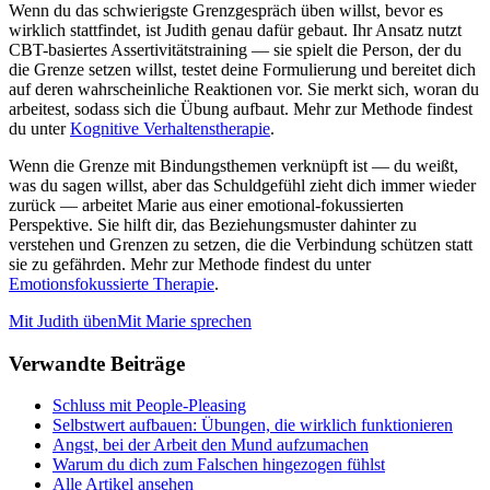
Wenn du das schwierigste Grenzgespräch üben willst, bevor es
wirklich stattfindet, ist Judith genau dafür gebaut. Ihr Ansatz nutzt
CBT-basiertes Assertivitätstraining — sie spielt die Person, der du
die Grenze setzen willst, testet deine Formulierung und bereitet dich
auf deren wahrscheinliche Reaktionen vor. Sie merkt sich, woran du
arbeitest, sodass sich die Übung aufbaut. Mehr zur Methode findest
du unter
Kognitive Verhaltenstherapie
.
Wenn die Grenze mit Bindungsthemen verknüpft ist — du weißt,
was du sagen willst, aber das Schuldgefühl zieht dich immer wieder
zurück — arbeitet Marie aus einer emotional-fokussierten
Perspektive. Sie hilft dir, das Beziehungsmuster dahinter zu
verstehen und Grenzen zu setzen, die die Verbindung schützen statt
sie zu gefährden. Mehr zur Methode findest du unter
Emotionsfokussierte Therapie
.
Mit Judith üben
Mit Marie sprechen
Verwandte Beiträge
Schluss mit People-Pleasing
Selbstwert aufbauen: Übungen, die wirklich funktionieren
Angst, bei der Arbeit den Mund aufzumachen
Warum du dich zum Falschen hingezogen fühlst
Alle Artikel ansehen