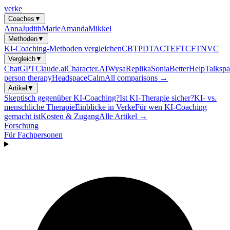
verke
Coaches
▼
Anna
Judith
Marie
Amanda
Mikkel
Methoden
▼
KI-Coaching-Methoden vergleichen
CBT
PDT
ACT
EFT
CFT
NVC
Vergleich
▼
ChatGPT
Claude.ai
Character.AI
Wysa
Replika
Sonia
BetterHelp
Talkspa
person therapy
Headspace
Calm
All comparisons →
Artikel
▼
Skeptisch gegenüber KI-Coaching?
Ist KI-Therapie sicher?
KI- vs.
menschliche Therapie
Einblicke in Verke
Für wen KI-Coaching
gemacht ist
Kosten & Zugang
Alle Artikel →
Forschung
Für Fachpersonen