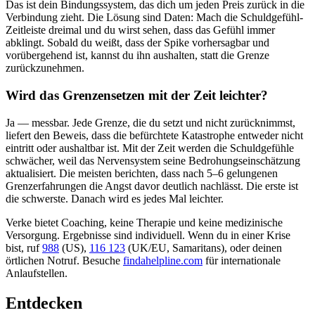
Das ist dein Bindungssystem, das dich um jeden Preis zurück in die
Verbindung zieht. Die Lösung sind Daten: Mach die Schuldgefühl-
Zeitleiste dreimal und du wirst sehen, dass das Gefühl immer
abklingt. Sobald du weißt, dass der Spike vorhersagbar und
vorübergehend ist, kannst du ihn aushalten, statt die Grenze
zurückzunehmen.
Wird das Grenzensetzen mit der Zeit leichter?
Ja — messbar. Jede Grenze, die du setzt und nicht zurücknimmst,
liefert den Beweis, dass die befürchtete Katastrophe entweder nicht
eintritt oder aushaltbar ist. Mit der Zeit werden die Schuldgefühle
schwächer, weil das Nervensystem seine Bedrohungseinschätzung
aktualisiert. Die meisten berichten, dass nach 5–6 gelungenen
Grenzerfahrungen die Angst davor deutlich nachlässt. Die erste ist
die schwerste. Danach wird es jedes Mal leichter.
Verke bietet Coaching, keine Therapie und keine medizinische
Versorgung. Ergebnisse sind individuell. Wenn du in einer Krise
bist, ruf
988
(US),
116 123
(UK/EU, Samaritans),
oder deinen
örtlichen Notruf. Besuche
findahelpline.com
für internationale
Anlaufstellen.
Entdecken