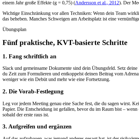
einem Jahr große Effekte (g = 0,75) (
Andersson et al., 2012
). Der Me
Wichtige Einschränkung vor allen Techniken: Wenn dein Team wirklich 
das beheben. Manches Schweigen am Arbeitsplatz ist eine vernünftige 
Übungsplan
Fünf praktische, KVT-basierte Schritte
1. Fang schriftlich an
Slack und gemeinsame Dokumente sind dein Übungsfeld. Setz deine R
du Zeit zum Formulieren und entkoppelst deinen Beitrag vom Adren
weniger wie ein Debüt und mehr wie eine Fortsetzung.
2. Die Vorab-Festlegung
Leg vor jedem Meeting genau eine Sache fest, die du sagen wirst. K
Papier. Die Entscheidung ist gefallen, bevor du im Raum bist – wenn d
sobald der erste raus ist.
3. Aufgreifen und ergänzen
Auf das aufzubauen, was jemand anderes gesagt hat, ist der risikoärm