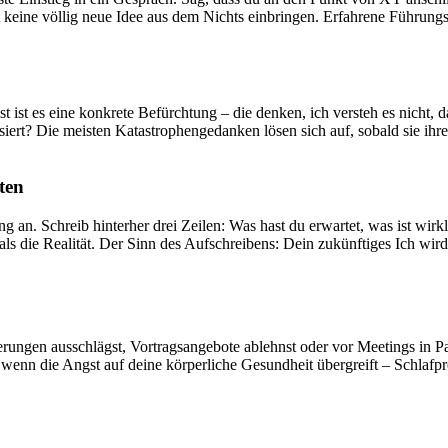
st keine völlig neue Idee aus dem Nichts einbringen. Erfahrene Führung
ist es eine konkrete Befürchtung – die denken, ich versteh es nicht, d
ssiert? Die meisten Katastrophengedanken lösen sich auf, sobald sie ihre
ten
 an. Schreib hinterher drei Zeilen: Was hast du erwartet, was ist wir
n als die Realität. Der Sinn des Aufschreibens: Dein zukünftiges Ich wi
rungen ausschlägst, Vortragsangebote ablehnst oder vor Meetings in Pan
gilt, wenn die Angst auf deine körperliche Gesundheit übergreift – Sc