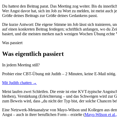
Du hattest den Beitrag parat. Das Meeting zog weiter. Bis du innerlic
Wer Angst davor hat, sich im Job zu Wort zu melden, ist meist auch jem
Größe deines Beitrags zur Größe deines Gedankens passt.
Die kurze Antwort: Die eigene Stimme im Job lässt sich trainieren, un
auf einen konkreten Beitrag festlegen; schriftlich anfangen, wo du Z
basiert, und die meisten merken nach wenigen Wochen Übung echte 
Was passiert
Was eigentlich passiert
In jedem Meeting still?
Probier eine CBT-Übung mit Judith – 2 Minuten, keine E-Mail nötig.
Mit Judith chatten →
Meist laufen zwei Schleifen. Die erste ist eine KVT-typische Angstsch
bleiben), Verstärkung (Erleichterung – und das Schweigen wird zur G
zum Beweis wird, dass „du nicht der Typ bist, der solche Chancen be
Eine Netzwerk-Metaanalyse von Mayo-Wilson und Kollegen aus dem Jahr
Angst – auch in ihrer beruflichen Form – erzielte (
Mayo-Wilson et al.