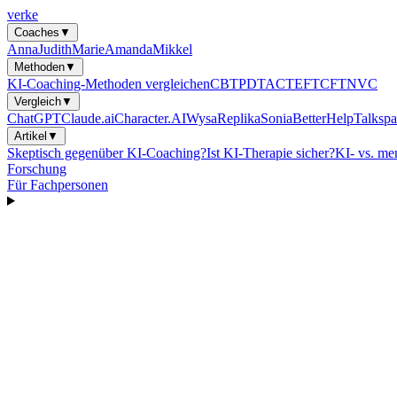
verke
Coaches
▼
Anna
Judith
Marie
Amanda
Mikkel
Methoden
▼
KI-Coaching-Methoden vergleichen
CBT
PDT
ACT
EFT
CFT
NVC
Vergleich
▼
ChatGPT
Claude.ai
Character.AI
Wysa
Replika
Sonia
BetterHelp
Talkspa
Artikel
▼
Skeptisch gegenüber KI-Coaching?
Ist KI-Therapie sicher?
KI- vs. me
Forschung
Für Fachpersonen