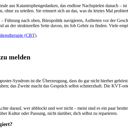
Spirale aus Katastrophengedanken, das endlose Nachspielen danach – is
ohne zu urteilen. Sie erinnert sich an das, was du letztes Mal probiert 
– Führung nach oben, Büropolitik navigieren, Auftreten vor der Gesch
nd an der strukturellen Seite davon, im Job Gehör zu finden. Viele em
ltenstherapie (CBT)
.
 zu melden
mposter-Syndrom ist die Überzeugung, dass du gar nicht hierher gehörst; 
 haben; das Zweite macht das Gespräch selbst schmerzhaft. Die KVT-ori
. Achte darauf, wer abblockt und wer nicht – meist sind es ein paar bes
er Kultur oder Passung, nicht darüber, dich selbst zu reparieren.
giert?