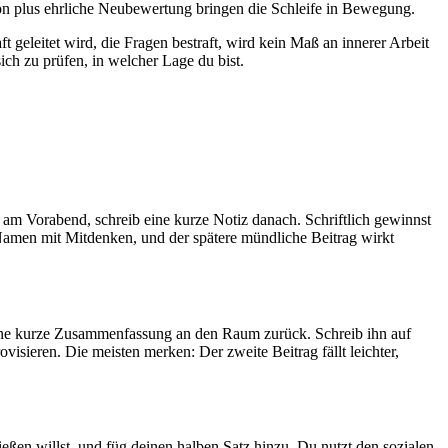
tion plus ehrliche Neubewertung bringen die Schleife in Bewegung.
geleitet wird, die Fragen bestraft, wird kein Maß an innerer Arbeit
ich zu prüfen, in welcher Lage du bist.
 Vorabend, schreib eine kurze Notiz danach. Schriftlich gewinnst
amen mit Mitdenken, und der spätere mündliche Beitrag wirkt
 eine kurze Zusammenfassung an den Raum zurück. Schreib ihn auf
isieren. Die meisten merken: Der zweite Beitrag fällt leichter,
eßen willst, und füg deinen halben Satz hinzu. Du nutzt den sozialen