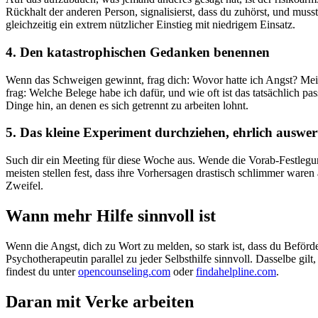
Rückhalt der anderen Person, signalisierst, dass du zuhörst, und mus
gleichzeitig ein extrem nützlicher Einstieg mit niedrigem Einsatz.
4. Den katastrophischen Gedanken benennen
Wenn das Schweigen gewinnt, frag dich: Wovor hatte ich Angst? Meist 
frag: Welche Belege habe ich dafür, und wie oft ist das tatsächlich pa
Dinge hin, an denen es sich getrennt zu arbeiten lohnt.
5. Das kleine Experiment durchziehen, ehrlich auswer
Such dir ein Meeting für diese Woche aus. Wende die Vorab-Festlegung
meisten stellen fest, dass ihre Vorhersagen drastisch schlimmer ware
Zweifel.
Wann mehr Hilfe sinnvoll ist
Wenn die Angst, dich zu Wort zu melden, so stark ist, dass du Beförde
Psychotherapeutin parallel zu jeder Selbsthilfe sinnvoll. Dasselbe 
findest du unter
opencounseling.com
oder
findahelpline.com
.
Daran mit Verke arbeiten