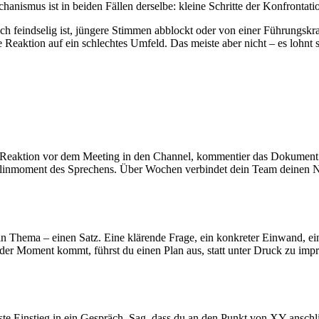
chanismus ist in beiden Fällen derselbe: kleine Schritte der Konfronta
feindselig ist, jüngere Stimmen abblockt oder von einer Führungskraft 
Reaktion auf ein schlechtes Umfeld. Das meiste aber nicht – es lohnt s
eaktion vor dem Meeting in den Channel, kommentier das Dokument am
alinmoment des Sprechens. Über Wochen verbindet dein Team deinen N
ein Thema – einen Satz. Eine klärende Frage, ein konkreter Einwand,
er Moment kommt, führst du einen Plan aus, statt unter Druck zu improv
ste Einstieg in ein Gespräch. Sag, dass du an den Punkt von XY anschli