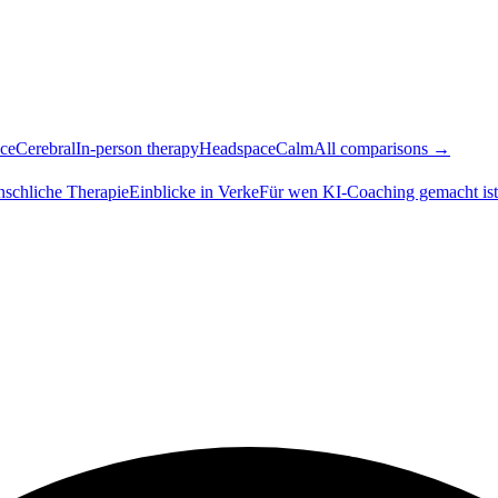
ce
Cerebral
In-person therapy
Headspace
Calm
All comparisons →
nschliche Therapie
Einblicke in Verke
Für wen KI-Coaching gemacht ist