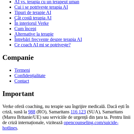
AI vs. terapia cu un terapeut uman
Cui i se potrivește terapia AI
Tipuri de terapie AI
Cât costă terapia AI
În interiorul Verke
Cum începi
Alternative la terapie
Întrebări frecvente despre terapia AI
Ce coach AI mi se potrivește?
Companie
Termeni
Confidențialitate
Contact
Important
Verke oferă coaching, nu terapie sau îngrijire medicală. Dacă ești în
criză, sună la
988
(RO), Samaritans
116 123
(SUA), Samaritans
(Marea Britanie/UE) sau serviciile de urgență din țara ta. Pentru linii
de criză internaționale, vizitează
opencounseling.com/suicide-
hotlines
.