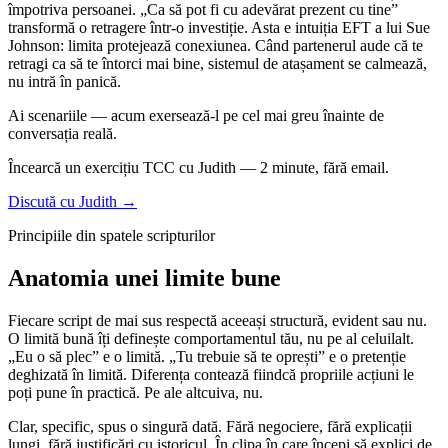
împotriva persoanei. „Ca să pot fi cu adevărat prezent cu tine”
transformă o retragere într-o investiție. Asta e intuiția EFT a lui Sue
Johnson: limita protejează conexiunea. Când partenerul aude că te
retragi ca să te întorci mai bine, sistemul de atașament se calmează,
nu intră în panică.
Ai scenariile — acum exersează-l pe cel mai greu înainte de
conversația reală.
Încearcă un exercițiu TCC cu Judith — 2 minute, fără email.
Discută cu Judith →
Principiile din spatele scripturilor
Anatomia unei limite bune
Fiecare script de mai sus respectă aceeași structură, evident sau nu.
O limită bună îți definește comportamentul tău, nu pe al celuilalt.
„Eu o să plec” e o limită. „Tu trebuie să te oprești” e o pretenție
deghizată în limită. Diferența contează fiindcă propriile acțiuni le
poți pune în practică. Pe ale altcuiva, nu.
Clar, specific, spus o singură dată. Fără negociere, fără explicații
lungi, fără justificări cu istoricul. În clipa în care începi să explici de