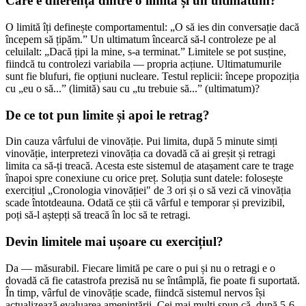
Care e diferența dintre o limită și un ultimatum?
O limită îți definește comportamentul: „O să ies din conversație dacă
începem să țipăm.” Un ultimatum încearcă să-l controleze pe al
celuilalt: „Dacă țipi la mine, s-a terminat.” Limitele se pot susține,
fiindcă tu controlezi variabila — propria acțiune. Ultimatumurile
sunt fie blufuri, fie opțiuni nucleare. Testul replicii: începe propoziția
cu „eu o să...” (limită) sau cu „tu trebuie să...” (ultimatum)?
De ce tot pun limite și apoi le retrag?
Din cauza vârfului de vinovăție. Pui limita, după 5 minute simți
vinovăție, interpretezi vinovăția ca dovadă că ai greșit și retragi
limita ca să-ți treacă. Acesta este sistemul de atașament care te trage
înapoi spre conexiune cu orice preț. Soluția sunt datele: folosește
exercițiul „Cronologia vinovăției" de 3 ori și o să vezi că vinovăția
scade întotdeauna. Odată ce știi că vârful e temporar și previzibil,
poți să-l aștepți să treacă în loc să te retragi.
Devin limitele mai ușoare cu exercițiul?
Da — măsurabil. Fiecare limită pe care o pui și nu o retragi e o
dovadă că fie catastrofa prezisă nu se întâmplă, fie poate fi suportată.
În timp, vârful de vinovăție scade, fiindcă sistemul nervos își
actualizează evaluarea amenințării. Cei mai mulți spun că, după 5-6