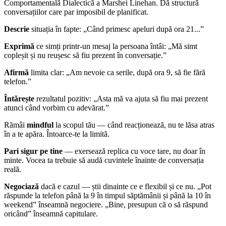
Comportamentală Dialectică a Marshei Linehan. Dă structură
conversațiilor care par imposibil de planificat.
Descrie
situația în fapte: „Când primesc apeluri după ora 21...”
Exprimă
ce simți printr-un mesaj la persoana întâi: „Mă simt
copleșit și nu reușesc să fiu prezent în conversație.”
Afirmă
limita clar: „Am nevoie ca serile, după ora 9, să fie fără
telefon.”
Întărește
rezultatul pozitiv: „Asta mă va ajuta să fiu mai prezent
atunci când vorbim cu adevărat.”
Rămâi
mindful
la scopul tău — când reacționează, nu te lăsa atras
în a te apăra. Întoarce-te la limită.
Pari sigur pe tine
— exersează replica cu voce tare, nu doar în
minte. Vocea ta trebuie să audă cuvintele înainte de conversația
reală.
Negociază
dacă e cazul — știi dinainte ce e flexibil și ce nu. „Pot
răspunde la telefon până la 9 în timpul săptămânii și până la 10 în
weekend” înseamnă negociere. „Bine, presupun că o să răspund
oricând” înseamnă capitulare.