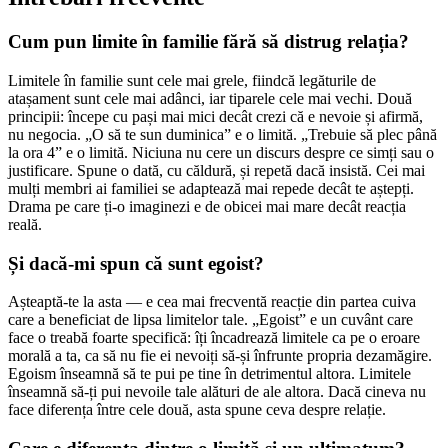
Cum pun limite în familie fără să distrug relația?
Limitele în familie sunt cele mai grele, fiindcă legăturile de
atașament sunt cele mai adânci, iar tiparele cele mai vechi. Două
principii: începe cu pași mai mici decât crezi că e nevoie și afirmă,
nu negocia. „O să te sun duminica” e o limită. „Trebuie să plec până
la ora 4” e o limită. Niciuna nu cere un discurs despre ce simți sau o
justificare. Spune o dată, cu căldură, și repetă dacă insistă. Cei mai
mulți membri ai familiei se adaptează mai repede decât te aștepți.
Drama pe care ți-o imaginezi e de obicei mai mare decât reacția
reală.
Și dacă-mi spun că sunt egoist?
Așteaptă-te la asta — e cea mai frecventă reacție din partea cuiva
care a beneficiat de lipsa limitelor tale. „Egoist” e un cuvânt care
face o treabă foarte specifică: îți încadrează limitele ca pe o eroare
morală a ta, ca să nu fie ei nevoiți să-și înfrunte propria dezamăgire.
Egoism înseamnă să te pui pe tine în detrimentul altora. Limitele
înseamnă să-ți pui nevoile tale alături de ale altora. Dacă cineva nu
face diferența între cele două, asta spune ceva despre relație.