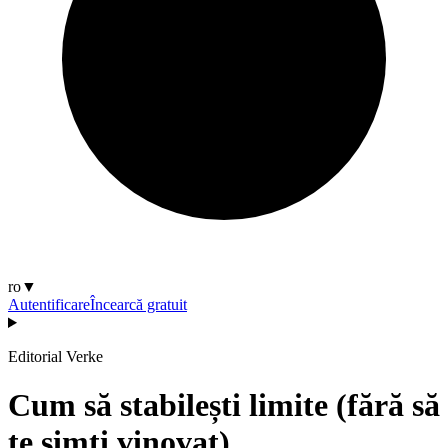
ro
▼
Autentificare
Încearcă gratuit
Editorial Verke
Cum să stabilești limite (fără să
te simți vinovat)