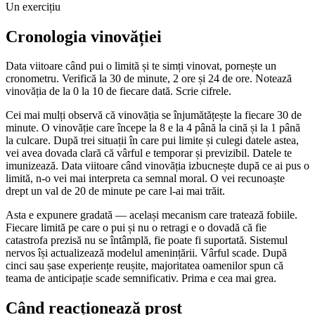
Un exercițiu
Cronologia vinovăției
Data viitoare când pui o limită și te simți vinovat, pornește un
cronometru. Verifică la 30 de minute, 2 ore și 24 de ore. Notează
vinovăția de la 0 la 10 de fiecare dată. Scrie cifrele.
Cei mai mulți observă că vinovăția se înjumătățește la fiecare 30 de
minute. O vinovăție care începe la 8 e la 4 până la cină și la 1 până
la culcare. După trei situații în care pui limite și culegi datele astea,
vei avea dovada clară că vârful e temporar și previzibil. Datele te
imunizează. Data viitoare când vinovăția izbucnește după ce ai pus o
limită, n-o vei mai interpreta ca semnal moral. O vei recunoaște
drept un val de 20 de minute pe care l-ai mai trăit.
Asta e expunere gradată — același mecanism care tratează fobiile.
Fiecare limită pe care o pui și nu o retragi e o dovadă că fie
catastrofa prezisă nu se întâmplă, fie poate fi suportată. Sistemul
nervos își actualizează modelul amenințării. Vârful scade. După
cinci sau șase experiențe reușite, majoritatea oamenilor spun că
teama de anticipație scade semnificativ. Prima e cea mai grea.
Când reacționează prost