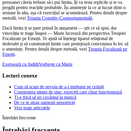
persoanei căreia trebuie să-i pui limita, îți va testa replicile și te va
pregăti pentru reacțiile probabile. Își amintește la ce ai lucrat dintr-o
sesiune în alta, așa că exercițiul se acumulează. Pentru detalii despre
metodă, vezi
Terapia Cognitiv-Comportamentală
.
Dacă limita ți se pare prinsă în atașament — știi ce să spui, dar
vinovăția te trage înapoi — Marie lucrează din perspectiva Terapiei
Focalizate pe Emoții. Te ajută să înțelegi tiparul relațional de
dedesubt și să construiești limite care protejează conexiunea în loc să
o amenințe. Pentru detalii despre metodă, vezi
Terapia Focalizată pe
Emoții
.
Exersează cu Judith
Vorbește cu Marie
Lecturi conexe
Cum să scapi de nevoia de a-i mulțumi pe ceilalți
Construirea stimei de sine: exerciții care chiar funcționează
Ți-e frică să iei cuvântul la muncă
De ce te atrag oamenii nepotriviți
Vezi toate articolele
Întrebări frecvente
Întrebări frecvente