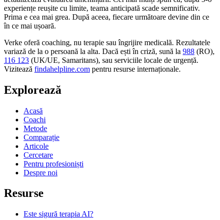
experiențe reușite cu limite, teama anticipată scade semnificativ.
Prima e cea mai grea. După aceea, fiecare următoare devine din ce
în ce mai ușoară.
Verke oferă coaching, nu terapie sau îngrijire medicală. Rezultatele
variază de la o persoană la alta. Dacă ești în criză, sună la
988
(RO),
116 123
(UK/UE, Samaritans),
sau serviciile locale de urgență.
Vizitează
findahelpline.com
pentru resurse internaționale.
Explorează
Acasă
Coachi
Metode
Comparație
Articole
Cercetare
Pentru profesioniști
Despre noi
Resurse
Este sigură terapia AI?