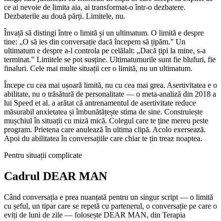
ce ai nevoie de limita aia, ai transformat-o într-o dezbatere.
Dezbaterile au două părți. Limitele, nu.
Învață să distingi între o limită și un ultimatum. O limită e despre
tine: „O să ies din conversație dacă începem să țipăm.” Un
ultimatum e despre a-l controla pe celălalt: „Dacă țipi la mine, s-a
terminat.” Limitele se pot susține. Ultimatumurile sunt fie blufuri, fie
finaluri. Cele mai multe situații cer o limită, nu un ultimatum.
Începe cu cea mai ușoară limită, nu cu cea mai grea. Asertivitatea e o
abilitate, nu o trăsătură de personalitate — o meta-analiză din 2018 a
lui Speed et al. a arătat că antrenamentul de asertivitate reduce
măsurabil anxietatea și îmbunătățește stima de sine. Construiește
mușchiul în situații cu miză mică. Colegul care te ține mereu peste
program. Prietena care anulează în ultima clipă. Acolo exersează.
Apoi du abilitatea în conversațiile care chiar te țin treaz noaptea.
Pentru situații complicate
Cadrul DEAR MAN
Când conversația e prea nuanțată pentru un singur script — o limită
cu șeful, un tipar care se repetă cu partenerul, o conversație pe care o
eviți de luni de zile — folosește DEAR MAN, din Terapia