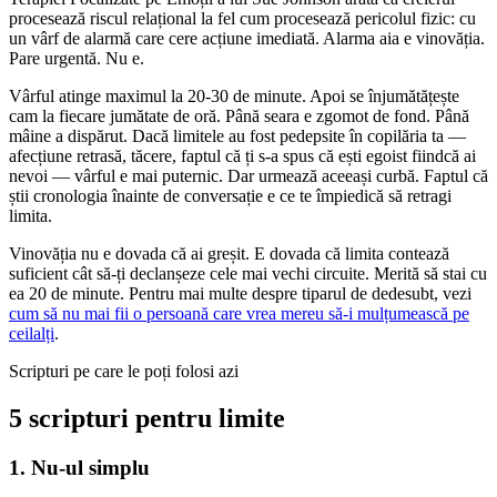
procesează riscul relațional la fel cum procesează pericolul fizic: cu
un vârf de alarmă care cere acțiune imediată. Alarma aia e vinovăția.
Pare urgentă. Nu e.
Vârful atinge maximul la 20-30 de minute. Apoi se înjumătățește
cam la fiecare jumătate de oră. Până seara e zgomot de fond. Până
mâine a dispărut. Dacă limitele au fost pedepsite în copilăria ta —
afecțiune retrasă, tăcere, faptul că ți s-a spus că ești egoist fiindcă ai
nevoi — vârful e mai puternic. Dar urmează aceeași curbă. Faptul că
știi cronologia înainte de conversație e ce te împiedică să retragi
limita.
Vinovăția nu e dovada că ai greșit. E dovada că limita contează
suficient cât să-ți declanșeze cele mai vechi circuite. Merită să stai cu
ea 20 de minute. Pentru mai multe despre tiparul de dedesubt, vezi
cum să nu mai fii o persoană care vrea mereu să-i mulțumească pe
ceilalți
.
Scripturi pe care le poți folosi azi
5 scripturi pentru limite
1. Nu-ul simplu