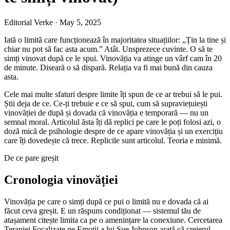
Editorial Verke
·
May 5, 2025
Iată o limită care funcționează în majoritatea situațiilor: „Țin la tine și
chiar nu pot să fac asta acum.” Atât. Unsprezece cuvinte. O să te
simți vinovat după ce le spui. Vinovăția va atinge un vârf cam în 20
de minute. Diseară o să dispară. Relația va fi mai bună din cauza
asta.
Cele mai multe sfaturi despre limite îți spun de ce ar trebui să le pui.
Știi deja de ce. Ce-ți trebuie e ce să spui, cum să supraviețuiești
vinovăției de după și dovada că vinovăția e temporară — nu un
semnal moral. Articolul ăsta îți dă replici pe care le poți folosi azi, o
doză mică de psihologie despre de ce apare vinovăția și un exercițiu
care îți dovedește că trece. Replicile sunt articolul. Teoria e minimă.
De ce pare greșit
Cronologia vinovăției
Vinovăția pe care o simți după ce pui o limită nu e dovada că ai
făcut ceva greșit. E un răspuns condiționat — sistemul tău de
atașament citește limita ca pe o amenințare la conexiune. Cercetarea
Terapiei Focalizate pe Emoții a lui Sue Johnson arată că creierul