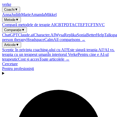
verke
Coachi
▼
Anna
Judith
Marie
Amanda
Mikkel
Metode
▼
Compară metodele de terapie AI
CBT
PDT
ACT
EFT
CFT
NVC
Comparație
▼
ChatGPT
Claude.ai
Character.AI
Wysa
Replika
Sonia
BetterHelp
Talkspa
person therapy
Headspace
Calm
All comparisons →
Articole
▼
Sceptic în privința coaching-ului cu AI?
Este sigură terapia AI?
AI vs.
terapia cu un terapeut uman
În interiorul Verke
Pentru cine e AI-ul
terapeutic
Cost și acces
Toate articolele →
Cercetare
Pentru profesioniști