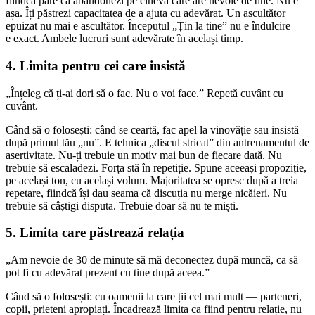
fiindcă pare că abandonezi pe cineva care are nevoie de tine. Nu e
așa. Îți păstrezi capacitatea de a ajuta cu adevărat. Un ascultător
epuizat nu mai e ascultător. Începutul „Țin la tine” nu e îndulcire —
e exact. Ambele lucruri sunt adevărate în același timp.
4. Limita pentru cei care insistă
„Înțeleg că ți-ai dori să o fac. Nu o voi face.” Repetă cuvânt cu
cuvânt.
Când să o folosești: când se ceartă, fac apel la vinovăție sau insistă
după primul tău „nu”. E tehnica „discul stricat” din antrenamentul de
asertivitate. Nu-ți trebuie un motiv mai bun de fiecare dată. Nu
trebuie să escaladezi. Forța stă în repetiție. Spune aceeași propoziție,
pe același ton, cu același volum. Majoritatea se opresc după a treia
repetare, fiindcă își dau seama că discuția nu merge nicăieri. Nu
trebuie să câștigi disputa. Trebuie doar să nu te miști.
5. Limita care păstrează relația
„Am nevoie de 30 de minute să mă deconectez după muncă, ca să
pot fi cu adevărat prezent cu tine după aceea.”
Când să o folosești: cu oamenii la care ții cel mai mult — parteneri,
copii, prieteni apropiați. Încadrează limita ca fiind pentru relație, nu