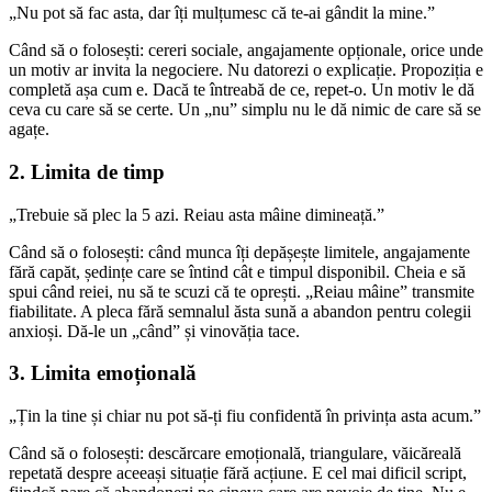
„Nu pot să fac asta, dar îți mulțumesc că te-ai gândit la mine.”
Când să o folosești: cereri sociale, angajamente opționale, orice unde
un motiv ar invita la negociere. Nu datorezi o explicație. Propoziția e
completă așa cum e. Dacă te întreabă de ce, repet-o. Un motiv le dă
ceva cu care să se certe. Un „nu” simplu nu le dă nimic de care să se
agațe.
2. Limita de timp
„Trebuie să plec la 5 azi. Reiau asta mâine dimineață.”
Când să o folosești: când munca îți depășește limitele, angajamente
fără capăt, ședințe care se întind cât e timpul disponibil. Cheia e să
spui când reiei, nu să te scuzi că te oprești. „Reiau mâine” transmite
fiabilitate. A pleca fără semnalul ăsta sună a abandon pentru colegii
anxioși. Dă-le un „când” și vinovăția tace.
3. Limita emoțională
„Țin la tine și chiar nu pot să-ți fiu confidentă în privința asta acum.”
Când să o folosești: descărcare emoțională, triangulare, văicăreală
repetată despre aceeași situație fără acțiune. E cel mai dificil script,