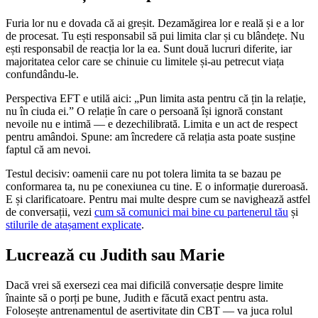
Furia lor nu e dovada că ai greșit. Dezamăgirea lor e reală și e a lor
de procesat. Tu ești responsabil să pui limita clar și cu blândețe. Nu
ești responsabil de reacția lor la ea. Sunt două lucruri diferite, iar
majoritatea celor care se chinuie cu limitele și-au petrecut viața
confundându-le.
Perspectiva EFT e utilă aici: „Pun limita asta pentru că țin la relație,
nu în ciuda ei.” O relație în care o persoană își ignoră constant
nevoile nu e intimă — e dezechilibrată. Limita e un act de respect
pentru amândoi. Spune: am încredere că relația asta poate susține
faptul că am nevoi.
Testul decisiv: oamenii care nu pot tolera limita ta se bazau pe
conformarea ta, nu pe conexiunea cu tine. E o informație dureroasă.
E și clarificatoare. Pentru mai multe despre cum se navighează astfel
de conversații, vezi
cum să comunici mai bine cu partenerul tău
și
stilurile de atașament explicate
.
Lucrează cu Judith sau Marie
Dacă vrei să exersezi cea mai dificilă conversație despre limite
înainte să o porți pe bune, Judith e făcută exact pentru asta.
Folosește antrenamentul de asertivitate din CBT — va juca rolul