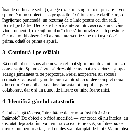
Înainte de fiecare ședință, alege exact un singur lucru pe care îl vei
spune. Nu un subiect — o propoziție. O întrebare de clarificare, o
îngrijorare punctuală, un rezumat de o linie pentru cei din sală.
Scrie-l pe hârtie. Decizia e luată înainte să intri, așa că, atunci când
vine momentul, execuți un plan în loc să improvizezi sub presiune.
Cei mai mulți observă că a doua intervenție vine mai ușor decât
prima, odată ce prima e spusă.
3. Continuă-l pe celălalt
Să continui ce a spus altcineva e cel mai sigur mod de a intra într-o
conversație. Spune că vrei să dezvolți ce tocmai a zis cineva și apoi
adaugă jumătatea ta de propoziție. Preiei acoperirea lui socială,
semnalezi că asculți și nu trebuie să introduci o idee complet nouă
din senin. Oamenii cu vechime fac asta tot timpul — pare
colaborare, dar e și un punct de intrare cu mize foarte mici.
4. Identifică gândul catastrofic
Când câștigă tăcerea, întreabă-te: de ce mi-a fost frică să se
întâmple? De obicei e o frică specifică — vor crede că nu înțeleg, au
discutat deja asta, îmi va tremura vocea. Scrie-o. Apoi întreabă: ce
dovezi am pentru asta și cât de des s-a întâmplat de fapt? Majoritatea