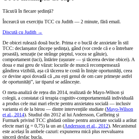
Tăcut/ă în fiecare ședință?
Încearcă un exercițiu TCC cu Judith — 2 minute, fără email.
Discută cu Judith →
De obicei rulează două bucle. Prima e o buclă de anxietate în stil
TCC: declanșator (începe ședința), gând (vor crede că e o întrebare
proastă), senzație (se strânge pieptul, vocea se gâtuie),
comportament (taci), întărire (ușurare — și tăcerea devine obicei). A
doua e mai greu de văzut: locurile de muncă recompensează
gândirea vizibilă, așa că tăcerea te costă în liniște oportunități, ceea
ce devine apoi dovadă că „nu ești genul de om care primește astfel
de oportunități”, iar tiparul se adâncește.
O meta-analiză de rețea din 2014, realizată de Mayo-Wilson și
colegii, a constatat că terapia cognitiv-comportamentală individuală
a produs cele mai mari efecte pentru anxietatea socială — inclusiv
varianta ei de la birou — dintre intervențiile studiate (
Mayo-Wilson
et al., 2014
). Studiul din 2012 al lui Andersson, Carlbring și
Furmark privind TCC ghidată online pentru anxietate socială a arătat
efecte mari (g = 0,75) la un an (
Andersson et al., 2012
). Mecanismul
este același în ambele cazuri: expunerea mică plus reevaluarea
sinceră desfac bucla.