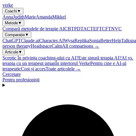
verke
Coachi
▼
Anna
Judith
Marie
Amanda
Mikkel
Metode
▼
Compară metodele de terapie AI
CBT
PDT
ACT
EFT
CFT
NVC
Comparație
▼
ChatGPT
Claude.ai
Character.AI
Wysa
Replika
Sonia
BetterHelp
Talkspa
person therapy
Headspace
Calm
All comparisons →
Articole
▼
Sceptic în privința coaching-ului cu AI?
Este sigură terapia AI?
AI vs.
terapia cu un terapeut uman
În interiorul Verke
Pentru cine e AI-ul
terapeutic
Cost și acces
Toate articolele →
Cercetare
Pentru profesioniști