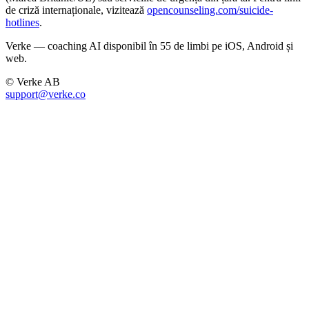
de criză internaționale, vizitează
opencounseling.com/suicide-
hotlines
.
Verke — coaching AI disponibil în 55 de limbi pe iOS, Android și
web.
© Verke AB
support@verke.co