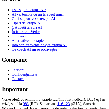
Este sigură terapia AI?
AI vs. terapia cu un terapeut uman
Cui i se potrivește terapia AI
Tipuri de terapie AI
Cât costă terapia AI
În interiorul Verke
Cum începi
Alternative la terapie
Întrebări frecvente despre terapia AI
Ce coach AI mi se potrivește?
Companie
Termeni
Confidențialitate
Contact
Important
Verke oferă coaching, nu terapie sau îngrijire medicală. Dacă ești în
criză, sună la
988
(RO), Samaritans
116 123
(SUA), Samaritans
(Marea Britanie/UE) sau serviciile de urgență din țara ta. Pentru linii