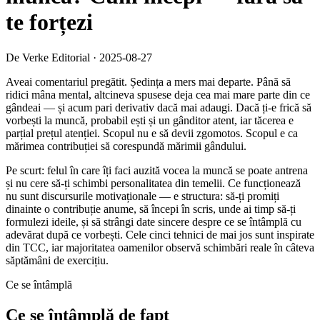
te forțezi
De Verke Editorial
·
2025-08-27
Aveai comentariul pregătit. Ședința a mers mai departe. Până să
ridici mâna mental, altcineva spusese deja cea mai mare parte din ce
gândeai — și acum pari derivativ dacă mai adaugi. Dacă ți-e frică să
vorbești la muncă, probabil ești și un gânditor atent, iar tăcerea e
parțial prețul atenției. Scopul nu e să devii zgomotos. Scopul e ca
mărimea contribuției să corespundă mărimii gândului.
Pe scurt: felul în care îți faci auzită vocea la muncă se poate antrena
și nu cere să-ți schimbi personalitatea din temelii. Ce funcționează
nu sunt discursurile motivaționale — e structura: să-ți promiți
dinainte o contribuție anume, să începi în scris, unde ai timp să-ți
formulezi ideile, și să strângi date sincere despre ce se întâmplă cu
adevărat după ce vorbești. Cele cinci tehnici de mai jos sunt inspirate
din TCC, iar majoritatea oamenilor observă schimbări reale în câteva
săptămâni de exercițiu.
Ce se întâmplă
Ce se întâmplă de fapt