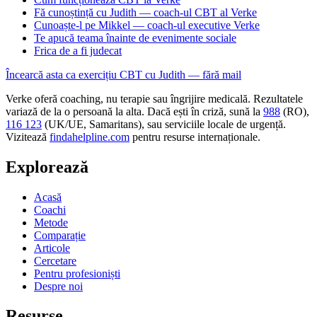
Fă cunoștință cu Judith — coach-ul CBT al Verke
Cunoaște-l pe Mikkel — coach-ul executive Verke
Te apucă teama înainte de evenimente sociale
Frica de a fi judecat
Încearcă asta ca exercițiu CBT cu Judith — fără mail
Verke oferă coaching, nu terapie sau îngrijire medicală. Rezultatele
variază de la o persoană la alta. Dacă ești în criză, sună la
988
(RO),
116 123
(UK/UE, Samaritans),
sau serviciile locale de urgență.
Vizitează
findahelpline.com
pentru resurse internaționale.
Explorează
Acasă
Coachi
Metode
Comparație
Articole
Cercetare
Pentru profesioniști
Despre noi
Resurse