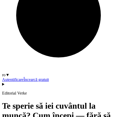
ro
▼
Autentificare
Încearcă gratuit
Editorial Verke
Te sperie să iei cuvântul la
muncă? Cum începi — fără să