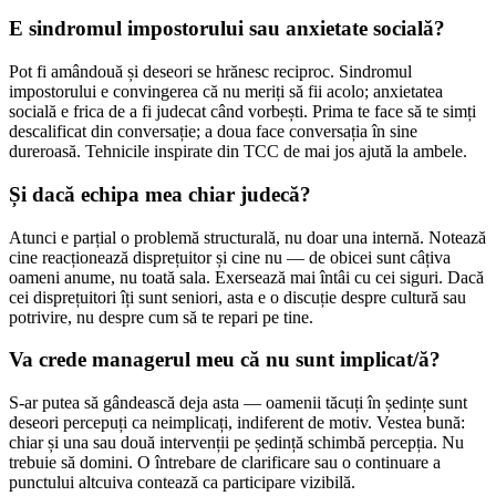
E sindromul impostorului sau anxietate socială?
Pot fi amândouă și deseori se hrănesc reciproc. Sindromul
impostorului e convingerea că nu meriți să fii acolo; anxietatea
socială e frica de a fi judecat când vorbești. Prima te face să te simți
descalificat din conversație; a doua face conversația în sine
dureroasă. Tehnicile inspirate din TCC de mai jos ajută la ambele.
Și dacă echipa mea chiar judecă?
Atunci e parțial o problemă structurală, nu doar una internă. Notează
cine reacționează disprețuitor și cine nu — de obicei sunt câțiva
oameni anume, nu toată sala. Exersează mai întâi cu cei siguri. Dacă
cei disprețuitori îți sunt seniori, asta e o discuție despre cultură sau
potrivire, nu despre cum să te repari pe tine.
Va crede managerul meu că nu sunt implicat/ă?
S-ar putea să gândească deja asta — oamenii tăcuți în ședințe sunt
deseori percepuți ca neimplicați, indiferent de motiv. Vestea bună:
chiar și una sau două intervenții pe ședință schimbă percepția. Nu
trebuie să domini. O întrebare de clarificare sau o continuare a
punctului altcuiva contează ca participare vizibilă.