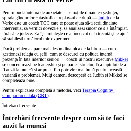
Pentru bucla internă de anxietate — emoțiile dinaintea ședinței,
spirala gândurilor catastrofice, replay-ul de după —
Judith
de la
Verke este un coach TCC care te poate ajuta să-ți scrii dinainte
intervenția, să verifici dovezile și să analizezi sincer ce s-a întâmplat,
fără să te judece. Ea își amintește ce ai încercat data trecută și te ajută
să stabilești următorul mic experiment.
Dacă problema apare mai ales în dinamica de la birou — cum
gestionezi relația cu șefii, cum te descurci cu politica internă,
prezența în fața liderilor seniori — coach-ul nostru executive
Mikkel
se concentrează pe leadership și pe partea structurală a faptului de a
fi auzit la muncă și ar putea fi o potrivire mai bună pentru această
variantă a problemei. Mulți oameni descoperă că Judith și Mikkel se
completează bine.
Pentru explicarea completă a metodei, vezi
Terapia Cognitiv-
Comportamentală (CBT)
.
Întrebări frecvente
Întrebări frecvente despre cum să te faci
auzit la muncă