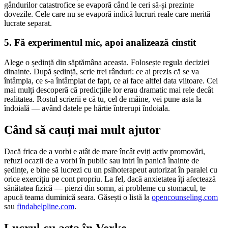
gândurilor catastrofice se evaporă când le ceri să-și prezinte
dovezile. Cele care nu se evaporă indică lucruri reale care merită
lucrate separat.
5. Fă experimentul mic, apoi analizează cinstit
Alege o ședință din săptămâna aceasta. Folosește regula deciziei
dinainte. După ședință, scrie trei rânduri: ce ai prezis că se va
întâmpla, ce s-a întâmplat de fapt, ce ai face altfel data viitoare. Cei
mai mulți descoperă că predicțiile lor erau dramatic mai rele decât
realitatea. Rostul scrierii e că tu, cel de mâine, vei pune asta la
îndoială — având datele pe hârtie întrerupi îndoiala.
Când să cauți mai mult ajutor
Dacă frica de a vorbi e atât de mare încât eviți activ promovări,
refuzi ocazii de a vorbi în public sau intri în panică înainte de
ședințe, e bine să lucrezi cu un psihoterapeut autorizat în paralel cu
orice exercițiu pe cont propriu. La fel, dacă anxietatea îți afectează
sănătatea fizică — pierzi din somn, ai probleme cu stomacul, te
apucă teama duminică seara. Găsești o listă la
opencounseling.com
sau
findahelpline.com
.
Lucrul cu asta în Verke