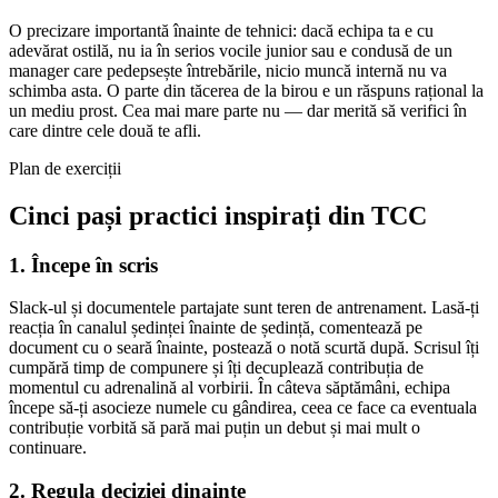
O precizare importantă înainte de tehnici: dacă echipa ta e cu
adevărat ostilă, nu ia în serios vocile junior sau e condusă de un
manager care pedepsește întrebările, nicio muncă internă nu va
schimba asta. O parte din tăcerea de la birou e un răspuns rațional la
un mediu prost. Cea mai mare parte nu — dar merită să verifici în
care dintre cele două te afli.
Plan de exerciții
Cinci pași practici inspirați din TCC
1. Începe în scris
Slack-ul și documentele partajate sunt teren de antrenament. Lasă-ți
reacția în canalul ședinței înainte de ședință, comentează pe
document cu o seară înainte, postează o notă scurtă după. Scrisul îți
cumpără timp de compunere și îți decuplează contribuția de
momentul cu adrenalină al vorbirii. În câteva săptămâni, echipa
începe să-ți asocieze numele cu gândirea, ceea ce face ca eventuala
contribuție vorbită să pară mai puțin un debut și mai mult o
continuare.
2. Regula deciziei dinainte