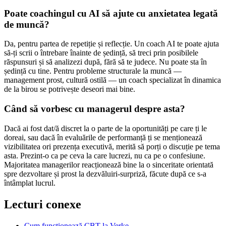
Poate coachingul cu AI să ajute cu anxietatea legată
de muncă?
Da, pentru partea de repetiție și reflecție. Un coach AI te poate ajuta
să-ți scrii o întrebare înainte de ședință, să treci prin posibilele
răspunsuri și să analizezi după, fără să te judece. Nu poate sta în
ședință cu tine. Pentru probleme structurale la muncă —
management prost, cultură ostilă — un coach specializat în dinamica
de la birou se potrivește deseori mai bine.
Când să vorbesc cu managerul despre asta?
Dacă ai fost dat/ă discret la o parte de la oportunități pe care ți le
doreai, sau dacă în evaluările de performanță ți se menționează
vizibilitatea ori prezența executivă, merită să porți o discuție pe tema
asta. Prezint-o ca pe ceva la care lucrezi, nu ca pe o confesiune.
Majoritatea managerilor reacționează bine la o sinceritate orientată
spre dezvoltare și prost la dezvăluiri-surpriză, făcute după ce s-a
întâmplat lucrul.
Lecturi conexe
Cum funcționează CBT la Verke