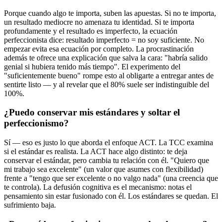
Porque cuando algo te importa, suben las apuestas. Si no te importa,
un resultado mediocre no amenaza tu identidad. Si te importa
profundamente y el resultado es imperfecto, la ecuación
perfeccionista dice: resultado imperfecto = no soy suficiente. No
empezar evita esa ecuación por completo. La procrastinación
además te ofrece una explicación que salva la cara: "habría salido
genial si hubiera tenido más tiempo". El experimento del
"suficientemente bueno" rompe esto al obligarte a entregar antes de
sentirte listo — y al revelar que el 80% suele ser indistinguible del
100%.
¿Puedo conservar mis estándares y soltar el
perfeccionismo?
Sí — eso es justo lo que aborda el enfoque ACT. La TCC examina
si el estándar es realista. La ACT hace algo distinto: te deja
conservar el estándar, pero cambia tu relación con él. "Quiero que
mi trabajo sea excelente" (un valor que asumes con flexibilidad)
frente a "tengo que ser excelente o no valgo nada" (una creencia que
te controla). La defusión cognitiva es el mecanismo: notas el
pensamiento sin estar fusionado con él. Los estándares se quedan. El
sufrimiento baja.