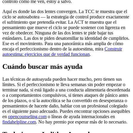
controlo cómo me ven, estoy a salvo.
Aquí es donde las dos lentes convergen. La TCC te muestra que el
ciclo se autosabotea — la estrategia de control produce exactamente
el sufrimiento que pretendía evitar. La ACT te muestra que el
pensamiento que mueve el ciclo se puede sostener con ligereza en
vez de obedecer. Ninguna de las dos lentes te pide bajar tus
estándares. Las dos te piden desatornillar tu identidad de cumplirlos.
Ese es el movimiento. Para una panorámica más amplia de cómo
encaja el perfeccionismo dentro de la autoestima, mira
Construir
autoestima: ejercicios que de verdad funcionan
.
Cuándo buscar más ayuda
Las técnicas de autoayuda pueden hacer mucho, pero tienen sus
límites. Si el perfeccionismo te lleva semanas sin poder empezar o
terminar nada, si está ligado a una conducta alimentaria desordenada
o a comportamientos compulsivos, si tienes ataques de pánico antes
de los plazos, o si la autocrítica se ha convertido en desesperanza o
pensamientos de hacerte daño, hablar con un profesional colegiado
es el siguiente paso adecuado. Puedes encontrar opciones asequibles
en
opencounseling.com
o líneas de ayuda internacionales en
findahelpline.com
. No hay premio por esperar más de lo necesario.