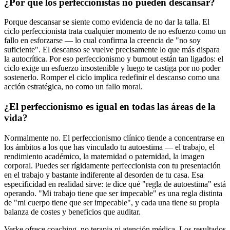
¿Por qué los perfeccionistas no pueden descansar?
Porque descansar se siente como evidencia de no dar la talla. El
ciclo perfeccionista trata cualquier momento de no esfuerzo como un
fallo en esforzarse — lo cual confirma la creencia de "no soy
suficiente". El descanso se vuelve precisamente lo que más dispara
la autocrítica. Por eso perfeccionismo y burnout están tan ligados: el
ciclo exige un esfuerzo insostenible y luego te castiga por no poder
sostenerlo. Romper el ciclo implica redefinir el descanso como una
acción estratégica, no como un fallo moral.
¿El perfeccionismo es igual en todas las áreas de la
vida?
Normalmente no. El perfeccionismo clínico tiende a concentrarse en
los ámbitos a los que has vinculado tu autoestima — el trabajo, el
rendimiento académico, la maternidad o paternidad, la imagen
corporal. Puedes ser rígidamente perfeccionista con tu presentación
en el trabajo y bastante indiferente al desorden de tu casa. Esa
especificidad en realidad sirve: te dice qué "regla de autoestima" está
operando. "Mi trabajo tiene que ser impecable" es una regla distinta
de "mi cuerpo tiene que ser impecable", y cada una tiene su propia
balanza de costes y beneficios que auditar.
Verke ofrece coaching, no terapia ni atención médica. Los resultados