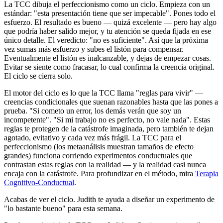
La TCC dibuja el perfeccionismo como un ciclo. Empieza con un
estándar: "esta presentación tiene que ser impecable". Pones todo el
esfuerzo. El resultado es bueno — quizá excelente — pero hay algo
que podría haber salido mejor, y tu atención se queda fijada en ese
único detalle. El veredicto: "no es suficiente". Así que la próxima
vez sumas más esfuerzo y subes el listón para compensar.
Eventualmente el listón es inalcanzable, y dejas de empezar cosas.
Evitar se siente como fracasar, lo cual confirma la creencia original.
El ciclo se cierra solo.
El motor del ciclo es lo que la TCC llama "reglas para vivir" —
creencias condicionales que suenan razonables hasta que las pones a
prueba. "Si cometo un error, los demás verán que soy un
incompetente". "Si mi trabajo no es perfecto, no vale nada". Estas
reglas te protegen de la catástrofe imaginada, pero también te dejan
agotado, evitativo y cada vez más frágil. La TCC para el
perfeccionismo (los metaanálisis muestran tamaños de efecto
grandes) funciona corriendo experimentos conductuales que
contrastan estas reglas con la realidad — y la realidad casi nunca
encaja con la catástrofe. Para profundizar en el método, mira
Terapia
Cognitivo-Conductual
.
Acabas de ver el ciclo. Judith te ayuda a diseñar un experimento de
"lo bastante bueno" para esta semana.