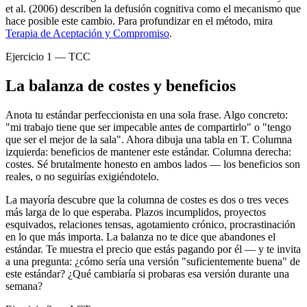
et al. (2006) describen la defusión cognitiva como el mecanismo que
hace posible este cambio. Para profundizar en el método, mira
Terapia de Aceptación y Compromiso
.
Ejercicio 1 — TCC
La balanza de costes y beneficios
Anota tu estándar perfeccionista en una sola frase. Algo concreto:
"mi trabajo tiene que ser impecable antes de compartirlo" o "tengo
que ser el mejor de la sala". Ahora dibuja una tabla en T. Columna
izquierda: beneficios de mantener este estándar. Columna derecha:
costes. Sé brutalmente honesto en ambos lados — los beneficios son
reales, o no seguirías exigiéndotelo.
La mayoría descubre que la columna de costes es dos o tres veces
más larga de lo que esperaba. Plazos incumplidos, proyectos
esquivados, relaciones tensas, agotamiento crónico, procrastinación
en lo que más importa. La balanza no te dice que abandones el
estándar. Te muestra el precio que estás pagando por él — y te invita
a una pregunta: ¿cómo sería una versión "suficientemente buena" de
este estándar? ¿Qué cambiaría si probaras esa versión durante una
semana?