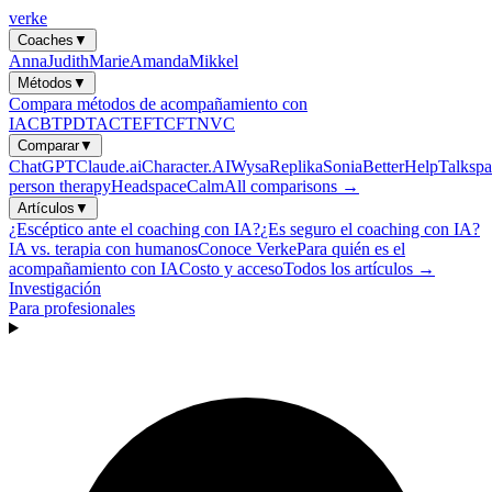
verke
Coaches
▼
Anna
Judith
Marie
Amanda
Mikkel
Métodos
▼
Compara métodos de acompañamiento con
IA
CBT
PDT
ACT
EFT
CFT
NVC
Comparar
▼
ChatGPT
Claude.ai
Character.AI
Wysa
Replika
Sonia
BetterHelp
Talkspa
person therapy
Headspace
Calm
All comparisons →
Artículos
▼
¿Escéptico ante el coaching con IA?
¿Es seguro el coaching con IA?
IA vs. terapia con humanos
Conoce Verke
Para quién es el
acompañamiento con IA
Costo y acceso
Todos los artículos →
Investigación
Para profesionales