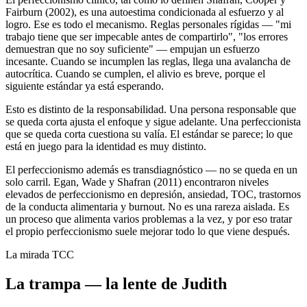
Fairburn (2002), es una autoestima condicionada al esfuerzo y al
logro. Ese es todo el mecanismo. Reglas personales rígidas — "mi
trabajo tiene que ser impecable antes de compartirlo", "los errores
demuestran que no soy suficiente" — empujan un esfuerzo
incesante. Cuando se incumplen las reglas, llega una avalancha de
autocrítica. Cuando se cumplen, el alivio es breve, porque el
siguiente estándar ya está esperando.
Esto es distinto de la responsabilidad. Una persona responsable que
se queda corta ajusta el enfoque y sigue adelante. Una perfeccionista
que se queda corta cuestiona su valía. El estándar se parece; lo que
está en juego para la identidad es muy distinto.
El perfeccionismo además es transdiagnóstico — no se queda en un
solo carril. Egan, Wade y Shafran (2011) encontraron niveles
elevados de perfeccionismo en depresión, ansiedad, TOC, trastornos
de la conducta alimentaria y burnout. No es una rareza aislada. Es
un proceso que alimenta varios problemas a la vez, y por eso tratar
el propio perfeccionismo suele mejorar todo lo que viene después.
La mirada TCC
La trampa — la lente de Judith