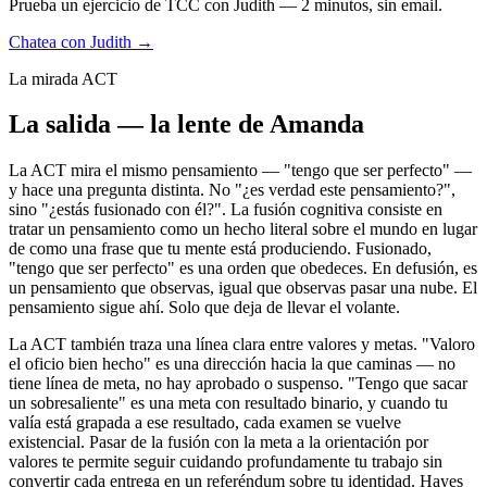
Prueba un ejercicio de TCC con Judith — 2 minutos, sin email.
Chatea con Judith →
La mirada ACT
La salida — la lente de Amanda
La ACT mira el mismo pensamiento — "tengo que ser perfecto" —
y hace una pregunta distinta. No "¿es verdad este pensamiento?",
sino "¿estás fusionado con él?". La fusión cognitiva consiste en
tratar un pensamiento como un hecho literal sobre el mundo en lugar
de como una frase que tu mente está produciendo. Fusionado,
"tengo que ser perfecto" es una orden que obedeces. En defusión, es
un pensamiento que observas, igual que observas pasar una nube. El
pensamiento sigue ahí. Solo que deja de llevar el volante.
La ACT también traza una línea clara entre valores y metas. "Valoro
el oficio bien hecho" es una dirección hacia la que caminas — no
tiene línea de meta, no hay aprobado o suspenso. "Tengo que sacar
un sobresaliente" es una meta con resultado binario, y cuando tu
valía está grapada a ese resultado, cada examen se vuelve
existencial. Pasar de la fusión con la meta a la orientación por
valores te permite seguir cuidando profundamente tu trabajo sin
convertir cada entrega en un referéndum sobre tu identidad. Hayes