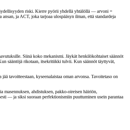
äydellisyyden riski. Kierre pyörii yhdellä yhtälöllä — arvoni =
a ansan, ja ACT, joka tarjoaa ulospääsyn ilman, että standardeja
saavutuksille. Siinä koko mekanismi. Jäykät henkilökohtaiset säännöt
n sääntöjä rikotaan, itsekritiikki tulvii. Kun säännöt täyttyvät,
a jää tavoitteestaan, kyseenalaistaa oman arvonsa. Tavoitetaso on
mia masennuksen, ahdistuksen, pakko-oireisen häiriön,
sesti — ja siksi suoraan perfektionismiin puuttuminen usein parantaa