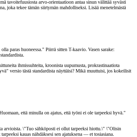
tymä tavoitefuusiosta arvo-orientaatioon antaa sinun välittää syvästi
mina, joka tekee tämän siirtymän mahdolliseksi. Lisää menetelmästä
ä olla paras huoneessa." Piirrä sitten T-kaavio. Vasen sarake:
standardista.
ttuneita ihmissuhteita, kroonista uupumusta, prokrastinaatiota
ä" versio tästä standardista näyttäisi? Mikä muuttuisi, jos kokeilisit
"Huomaan, että minulla on ajatus, että työni ei ole tarpeeksi hyvä."
 arvioista. \"Tuo sähköposti ei ollut tarpeeksi hiottu.\" \"Olisin
ut tarpeeksi kauas nähdäksesi sen ajatuksena — et tosiasiana.