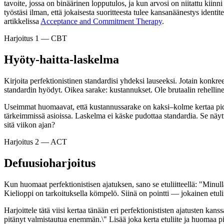
tavoite, jossa on binäärinen lopputulos, ja kun arvosi on niitattu kiinn
työstäsi ilman, että jokaisesta suoritteesta tulee kansanäänestys iden
artikkelissa
Acceptance and Commitment Therapy
.
Harjoitus 1 — CBT
Hyöty-haitta-laskelma
Kirjoita perfektionistinen standardisi yhdeksi lauseeksi. Jotain konkre
standardin hyödyt. Oikea sarake: kustannukset. Ole brutaalin rehellinen
Useimmat huomaavat, että kustannussarake on kaksi–kolme kertaa pidemp
tärkeimmissä asioissa. Laskelma ei käske pudottaa standardia. Se näytt
sitä viikon ajan?
Harjoitus 2 — ACT
Defuusioharjoitus
Kun huomaat perfektionistisen ajatuksen, sano se etuliitteellä: "Minulla
Kielioppi on tarkoituksella kömpelö. Siinä on pointti — jokainen etuliit
Harjoittele tätä viisi kertaa tänään eri perfektionististen ajatusten kan
pitänyt valmistautua enemmän.\" Lisää joka kerta etuliite ja huomaa pie