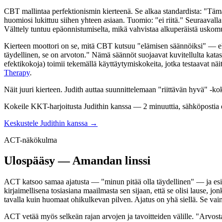
CBT mallintaa perfektionismin kierteenä. Se alkaa standardista: "Tämä
huomiosi lukittuu siihen yhteen asiaan. Tuomio: "ei riitä." Seuraavall
Välttely tuntuu epäonnistumiselta, mikä vahvistaa alkuperäistä uskomu
Kierteen moottori on se, mitä CBT kutsuu "elämisen säännöiksi" — ehdol
täydellinen, se on arvoton." Nämä säännöt suojaavat kuvitellulta kata
efektikokoja) toimii tekemällä käyttäytymiskokeita, jotka testaavat näi
Therapy
.
Näit juuri kierteen. Judith auttaa suunnittelemaan "riittävän hyvä" -koke
Kokeile KKT-harjoitusta Judithin kanssa — 2 minuuttia, sähköpostia ei
Keskustele Judithin kanssa →
ACT-näkökulma
Ulospääsy — Amandan linssi
ACT katsoo samaa ajatusta — "minun pitää olla täydellinen" — ja esitt
kirjaimellisena tosiasiana maailmasta sen sijaan, että se olisi lause, 
tavalla kuin huomaat ohikulkevan pilven. Ajatus on yhä siellä. Se vai
ACT vetää myös selkeän rajan arvojen ja tavoitteiden välille. "Arvosta