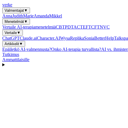
verke
Valmentajat
▼
Anna
Judith
Marie
Amanda
Mikkel
Menetelmät
▼
Vertaile AI-terapiamenetelmiä
CBT
PDT
ACT
EFT
CFT
NVC
Vertaile
▼
ChatGPT
Claude.ai
Character.AI
Wysa
Replika
Sonia
BetterHelp
Talkspa
Artikkelit
▼
Epäiletkö AI-valmennusta?
Onko AI-terapia turvallista?
AI vs. ihmister
Tutkimus
Ammattilaisille