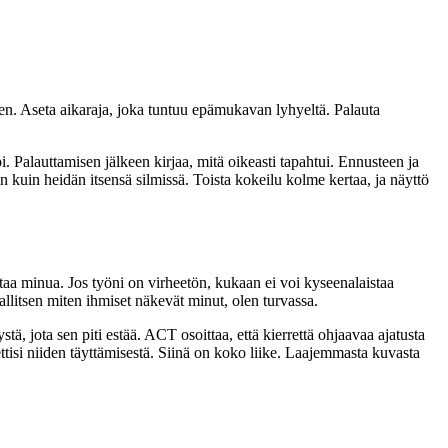
lleen. Aseta aikaraja, joka tuntuu epämukavan lyhyeltä. Palauta
. Palauttamisen jälkeen kirjaa, mitä oikeasti tapahtui. Ennusteen ja
 kuin heidän itsensä silmissä. Toista kokeilu kolme kertaa, ja näyttö
ttaa minua. Jos työni on virheetön, kukaan ei voi kyseenalaistaa
allitsen miten ihmiset näkevät minut, olen turvassa.
tä, jota sen piti estää. ACT osoittaa, että kierrettä ohjaavaa ajatusta
isi niiden täyttämisestä. Siinä on koko liike. Laajemmasta kuvasta