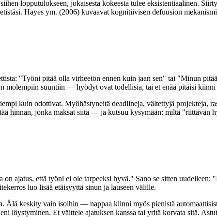
i siihen lopputulokseen, jokaisesta kokeesta tulee eksistentiaalinen. Siir
titeetistäsi. Hayes ym. (2006) kuvaavat kognitiivisen defuusion mekanis
ettista: "Työni pitää olla virheetön ennen kuin jaan sen" tai "Minun pitä
 molempiin suuntiin — hyödyt ovat todellisia, tai et enää pitäisi kiinni 
i kuin odottivat. Myöhästyneitä deadlineja, vältettyjä projekteja, rasi
ää hinnan, jonka maksat siitä — ja kutsuu kysymään: miltä "riittävän hyv
 on ajatus, että työni ei ole tarpeeksi hyvä." Sano se sitten uudelleen: 
ekerros luo lisää etäisyyttä sinun ja lauseen välille.
ssa. Älä keskity vain isoihin — nappaa kiinni myös pienistä automaattisista
ni löystyminen. Et väittele ajatuksen kanssa tai yritä korvata sitä. Ast