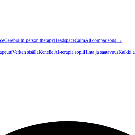
ce
Cerebral
In-person therapy
Headspace
Calm
All comparisons →
apeutti
Verken sisällä
Kenelle AI-terapia sopii
Hinta ja saatavuus
Kaikki a