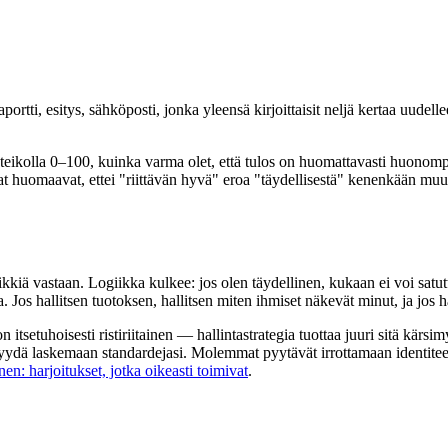
Raportti, esitys, sähköposti, jonka yleensä kirjoittaisit neljä kertaa uude
steikolla 0–100, kuinka varma olet, että tulos on huomattavasti huonompi
t huomaavat, ettei "riittävän hyvä" eroa "täydellisestä" kenenkään muun
kkiä vastaan. Logiikka kulkee: jos olen täydellinen, kukaan ei voi satu
. Jos hallitsen tuotoksen, hallitsen miten ihmiset näkevät minut, ja jos h
setuhoisesti ristiriitainen — hallintastrategia tuottaa juuri sitä kärsimys
yydä laskemaan standardejasi. Molemmat pyytävät irrottamaan identiteett
en: harjoitukset, jotka oikeasti toimivat
.