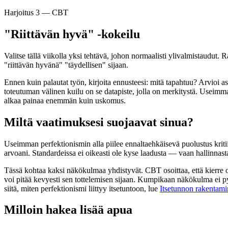
Harjoitus 3 — CBT
"Riittävän hyvä" -kokeilu
Valitse tällä viikolla yksi tehtävä, johon normaalisti ylivalmistaudut. 
"riittävän hyvänä" "täydellisen" sijaan.
Ennen kuin palautat työn, kirjoita ennusteesi: mitä tapahtuu? Arvioi a
toteutuman välinen kuilu on se datapiste, jolla on merkitystä. Useimma
alkaa painaa enemmän kuin uskomus.
Miltä vaatimuksesi suojaavat sinua?
Useimman perfektionismin alla piilee ennaltaehkäisevä puolustus kritii
arvoani. Standardeissa ei oikeasti ole kyse laadusta — vaan hallinnasta
Tässä kohtaa kaksi näkökulmaa yhdistyvät. CBT osoittaa, että kierre on it
voi pitää kevyesti sen tottelemisen sijaan. Kumpikaan näkökulma ei p
siitä, miten perfektionismi liittyy itsetuntoon, lue
Itsetunnon rakentamin
Milloin hakea lisää apua