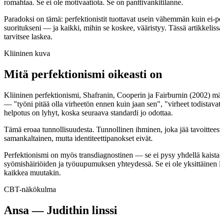
romahtaa. Se ei ole motivaatiota. Se on panttivankitilanne.
Paradoksi on tämä: perfektionistit tuottavat usein vähemmän kuin ei-pe
suoritukseni — ja kaikki, mihin se koskee, vääristyy. Tässä artikkelis
tarvitsee laskea.
Kliininen kuva
Mitä perfektionismi oikeasti on
Kliininen perfektionismi, Shafranin, Cooperin ja Fairburnin (2002) mä
— "työni pitää olla virheetön ennen kuin jaan sen", "virheet todistavat
helpotus on lyhyt, koska seuraava standardi jo odottaa.
Tämä eroaa tunnollisuudesta. Tunnollinen ihminen, joka jää tavoitteest
samankaltainen, mutta identiteettipanokset eivät.
Perfektionismi on myös transdiagnostinen — se ei pysy yhdellä kaista
syömishäiriöiden ja työuupumuksen yhteydessä. Se ei ole yksittäinen l
kaikkea muutakin.
CBT-näkökulma
Ansa — Judithin linssi