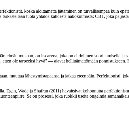
rfektionistit, koska aloittamatta jättäminen on turvallisempaa kuin epät
sa tarkastellaan tuota yhtälöä kahdesta näkökulmasta: CBT, joka paljasta
äritelmän mukaan, on itsearvoa, joka on ehdollinen suorittamiselle ja 
, etten ole tarpeeksi hyvä" — ajavat hellittämättömään ponnistukseen. Ku
aan, muuttaa lähestymistapaansa ja jatkaa eteenpäin. Perfektionisti, jok
lla. Egan, Wade ja Shafran (2011) havaitsivat kohonnutta perfektionis
uonteenpiirre. Se on prosessi, joka ruokkii useita ongelmia samanaikai