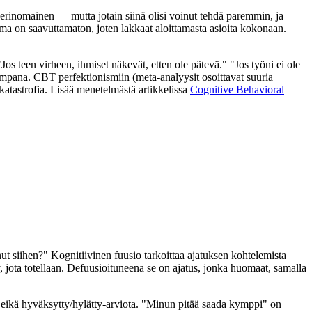
 erinomainen — mutta jotain siinä olisi voinut tehdä paremmin, ja
rima on saavuttamaton, joten lakkaat aloittamasta asioita kokonaan.
os teen virheen, ihmiset näkevät, etten ole pätevä." "Jos työni ei ole
aampana. CBT perfektionismiin (meta-analyysit osoittavat suuria
 katastrofia. Lisää menetelmästä artikkelissa
Cognitive Behavioral
t siihen?" Kognitiivinen fuusio tarkoittaa ajatuksen kohtelemista
y, jota totellaan. Defuusioituneena se on ajatus, jonka huomaat, samalla
aa eikä hyväksytty/hylätty-arviota. "Minun pitää saada kymppi" on