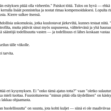
n esityksen pitää olla virheetön." Paiskot töitä. Tulos on hyvä — ehkä
a kerralla lisäät ponnistelua ja nostat rimaa kompensoidaksesi. Lopulta 
sta. Kierre sulkee itsensä.
lisia uskomuksia, jotka kuulostavat järkeviltä, kunnes testaat niitä. "J
strofilta, mutta pitävät sinut myös uupuneena, välttelevänä ja yhä haur
tä sääntöjä todellisuutta vasten — ja todellisuus ei lähes koskaan vastaa
ilun tälle viikolle.
 tarvita.
ää eri kysymyksen. Ei "onko tämä ajatus totta?" vaan "oletko sulautunu
jonka mieli tuottaa. Fuusioituneena "minun pitää olla täydellinen" on käsk
n lakkaa ohjaamasta.
n huolellisuutta" on suunta, jota kohti kuljet — siinä ei ole maaliviiv