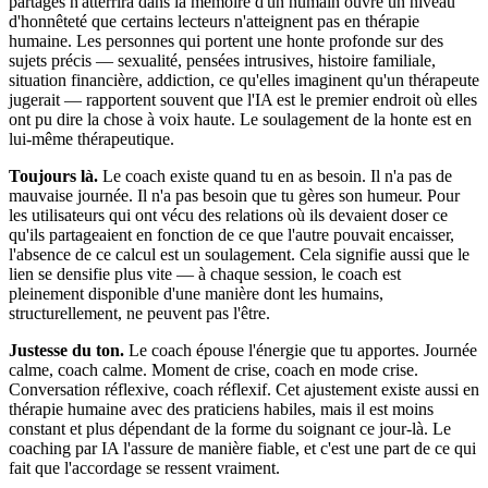
partages n'atterrira dans la mémoire d'un humain ouvre un niveau
d'honnêteté que certains lecteurs n'atteignent pas en thérapie
humaine. Les personnes qui portent une honte profonde sur des
sujets précis — sexualité, pensées intrusives, histoire familiale,
situation financière, addiction, ce qu'elles imaginent qu'un thérapeute
jugerait — rapportent souvent que l'IA est le premier endroit où elles
ont pu dire la chose à voix haute. Le soulagement de la honte est en
lui-même thérapeutique.
Toujours là.
Le coach existe quand tu en as besoin. Il n'a pas de
mauvaise journée. Il n'a pas besoin que tu gères son humeur. Pour
les utilisateurs qui ont vécu des relations où ils devaient doser ce
qu'ils partageaient en fonction de ce que l'autre pouvait encaisser,
l'absence de ce calcul est un soulagement. Cela signifie aussi que le
lien se densifie plus vite — à chaque session, le coach est
pleinement disponible d'une manière dont les humains,
structurellement, ne peuvent pas l'être.
Justesse du ton.
Le coach épouse l'énergie que tu apportes. Journée
calme, coach calme. Moment de crise, coach en mode crise.
Conversation réflexive, coach réflexif. Cet ajustement existe aussi en
thérapie humaine avec des praticiens habiles, mais il est moins
constant et plus dépendant de la forme du soignant ce jour-là. Le
coaching par IA l'assure de manière fiable, et c'est une part de ce qui
fait que l'accordage se ressent vraiment.