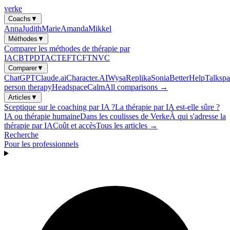
verke
Coachs
▼
Anna
Judith
Marie
Amanda
Mikkel
Méthodes
▼
Comparer les méthodes de thérapie par
IA
CBT
PDT
ACT
EFT
CFT
NVC
Comparer
▼
ChatGPT
Claude.ai
Character.AI
Wysa
Replika
Sonia
BetterHelp
Talkspa
person therapy
Headspace
Calm
All comparisons →
Articles
▼
Sceptique sur le coaching par IA ?
La thérapie par IA est-elle sûre ?
IA ou thérapie humaine
Dans les coulisses de Verke
À qui s'adresse la
thérapie par IA
Coût et accès
Tous les articles →
Recherche
Pour les professionnels