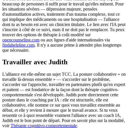
beaucoup de personnes il suffit pour le travail qu'elles mènent. Pour
les situations sévères — dépression majeure, pensées
d'automutilation actives, traitement d'un trauma complexe, tout ce
qui implique des médicaments ou une hospitalisation — l'alliance
dont tu as besoin est avec un clinicien titulaire. Le lien avec l'IA peut
s'inscrire à côté de ce suivi, mais il ne doit pas le remplacer. Tu peux
trouver des options de thérapie à coût modéré sur
opencounseling.com
ou aux lignes d'aide internationales via
findahelpline.com
. Il n'y a aucune prime à attendre plus longtemps
que nécessaire.
Travailler avec Judith
L'alliance est elle-même un sujet TCC. La posture collaborative « on
travaille là-dessus ensemble » — s'accorder sur le problème,
s'accorder sur l'approche, travailler en partenaires plutôt qu'en expert
et patient — est fondatrice de la façon dont la thérapie cognitivo-
comportementale s'est développée. Judith porte directement cette
posture dans le coaching par IA : elle est structurée, elle est
collaborative, elle nomme ce sur quoi vous travaillez ensemble au
début, et elle y revient à mesure que le travail avance. Si tu veux
ressentir ce à quoi ressemble vraiment l'alliance avec un coach IA,
Judith est le bon point de départ. Pour en savoir plus sur la modalité,
voir
Thérapie cognitivo-comportementale
.