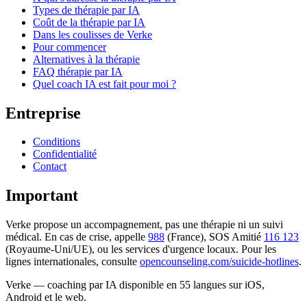
Types de thérapie par IA
Coût de la thérapie par IA
Dans les coulisses de Verke
Pour commencer
Alternatives à la thérapie
FAQ thérapie par IA
Quel coach IA est fait pour moi ?
Entreprise
Conditions
Confidentialité
Contact
Important
Verke propose un accompagnement, pas une thérapie ni un suivi
médical. En cas de crise, appelle
988
(France), SOS Amitié
116 123
(Royaume-Uni/UE), ou les services d'urgence locaux. Pour les
lignes internationales, consulte
opencounseling.com/suicide-hotlines
.
Verke — coaching par IA disponible en 55 langues sur iOS,
Android et le web.