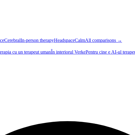
ce
Cerebral
In-person therapy
Headspace
Calm
All comparisons →
terapia cu un terapeut uman
În interiorul Verke
Pentru cine e AI-ul terape