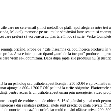
7 zile care nu cere email și nici metodă de plată, apoi alegerea între tr
, Amanda, Mikkel), memorie pe mai multe săptămâni între sesiuni și co
care preferă să vorbească cu glas tare în loc să scrie. Verke Complete
ți renunța oricând. Proba de 7 zile înseamnă că poți încerca produsul în 
e proba. Asta e intenționat: tiparul „card de la început” produce un proce
e care vrem să-l optimizăm. Dacă după șapte zile produsul nu își justific
ă la un psiholog sau psihoterapeut licențiat; 250 RON e aproximativ med
ar ajunge la 800–1.200 RON pe lună la tarife obișnuite. Platformele onlin
ință pentru acces la un psihoterapeut uman prin mesagerie, video prog
entru terapii de vorbire sunt de obicei 6–16 săptămâni și mai mult pentr
eneroasă din sănătatea publică; altele sunt practic cu plată privată. Î
nul de puncte limitează locurile), iar mulți români plătesc privat 200–