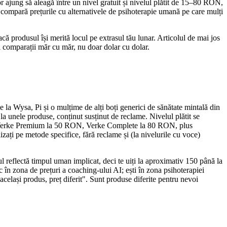
 ajung să aleagă între un nivel gratuit și nivelul plătit de 15–80 RON,
e compară prețurile cu alternativele de psihoterapie umană pe care mulți
că produsul își merită locul pe extrasul tău lunar. Articolul de mai jos
ci comparații măr cu măr, nu doar dolar cu dolar.
 la Wysa, Pi și o mulțime de alți boți generici de sănătate mintală din
la unele produse, conținut susținut de reclame. Nivelul plătit se
N, Verke Premium la 50 RON, Verke Complete la 80 RON, plus
ați pe metode specifice, fără reclame și (la nivelurile cu voce)
l reflectă timpul uman implicat, deci te uiți la aproximativ 150 până la
n zona de prețuri a coaching-ului AI; ești în zona psihoterapiei
elași produs, preț diferit". Sunt produse diferite pentru nevoi