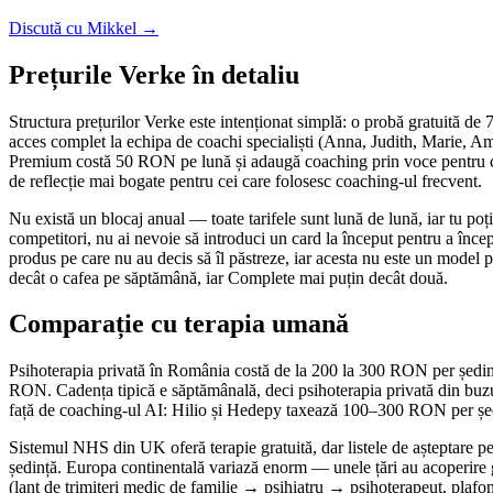
Discută cu Mikkel →
Prețurile Verke în detaliu
Structura prețurilor Verke este intenționat simplă: o probă gratuită de 
acces complet la echipa de coachi specialiști (Anna, Judith, Marie
Premium costă 50 RON pe lună și adaugă coaching prin voce pentru cei 
de reflecție mai bogate pentru cei care folosesc coaching-ul frecvent.
Nu există un blocaj anual — toate tarifele sunt lună de lună, iar tu po
competitori, nu ai nevoie să introduci un card la început pentru a încep
produs pe care nu au decis să îl păstreze, iar acesta nu este un model p
decât o cafea pe săptămână, iar Complete mai puțin decât două.
Comparație cu terapia umană
Psihoterapia privată în România costă de la 200 la 300 RON per ședinț
RON. Cadența tipică e săptămânală, deci psihoterapia privată din buzun
față de coaching-ul AI: Hilio și Hedepy taxează 100–300 RON per șed
Sistemul NHS din UK oferă terapie gratuită, dar listele de așteptare p
ședință. Europa continentală variază enorm — unele țări au acoperire g
(lanț de trimiteri medic de familie → psihiatru → psihoterapeut, plafo