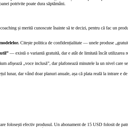
soanei potrivite poate dura săptămâni.
AI coaching și merită cunoscute înainte să te decizi, pentru că fac un pr
 modelelor.
Citește politica de confidențialitate — unele produse „gratuit
util”
— există o variantă gratuită, dar e atât de limitată încât utilizarea
um afișează „voce inclusă”, dar plafonează minutele la un nivel care se ep
l lunar, dar vând doar planuri anuale, așa că plata reală la intrare e de 1
e în care folosești efectiv produsul. Un abonament de 15 USD folosit de