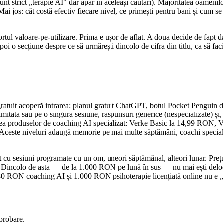
 strict „terapie AI" dar apar în aceleași căutări). Majoritatea oamenilor
i jos: cât costă efectiv fiecare nivel, ce primești pentru bani și cum s
ortul valoare-pe-utilizare. Prima e ușor de aflat. A doua decide de fapt da
poi o secțiune despre ce să urmărești dincolo de cifra din titlu, ca să fa
gratuit acoperă intrarea: planul gratuit ChatGPT, botul Pocket Penguin de
itată sau pe o singură sesiune, răspunsuri generice (nespecializate) și, 
tatea produselor de coaching AI specializat: Verke Basic la 14,99 RO
 Aceste niveluri adaugă memorie pe mai multe săptămâni, coachi specializ
t cu sesiuni programate cu un om, uneori săptămânal, alteori lunar. Prețu
 Dincolo de asta — de la 1.000 RON pe lună în sus — nu mai ești deloc î
e 80 RON coaching AI și 1.000 RON psihoterapie licențiată online nu e „ac
probare.