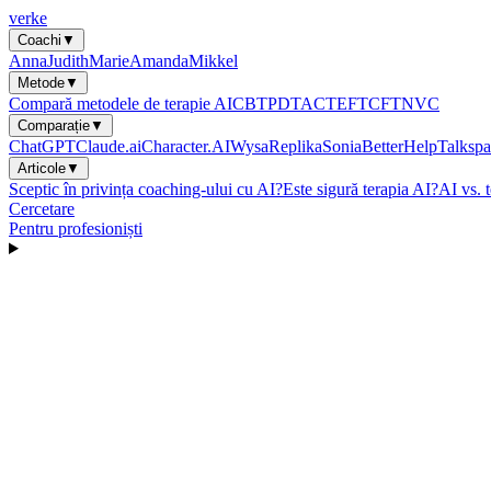
verke
Coachi
▼
Anna
Judith
Marie
Amanda
Mikkel
Metode
▼
Compară metodele de terapie AI
CBT
PDT
ACT
EFT
CFT
NVC
Comparație
▼
ChatGPT
Claude.ai
Character.AI
Wysa
Replika
Sonia
BetterHelp
Talkspa
Articole
▼
Sceptic în privința coaching-ului cu AI?
Este sigură terapia AI?
AI vs. 
Cercetare
Pentru profesioniști