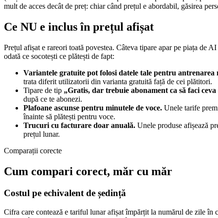
mult de acces decât de preț: chiar când prețul e abordabil, găsirea per
Ce NU e inclus în prețul afișat
Prețul afișat e rareori toată povestea. Câteva tipare apar pe piața de 
odată ce socotești ce plătești de fapt:
Variantele gratuite pot folosi datele tale pentru antrenarea
trata diferit utilizatorii din varianta gratuită față de cei plătitori.
Tipare de tip
„Gratis, dar trebuie abonament ca să faci ceva 
după ce te abonezi.
Plafoane ascunse pentru minutele de voce.
Unele tarife premi
înainte să plătești pentru voce.
Trucuri cu facturare doar anuală.
Unele produse afișează prețu
prețul lunar.
Comparații corecte
Cum compari corect, măr cu măr
Costul pe echivalent de ședință
Cifra care contează e tariful lunar afișat împărțit la numărul de zil