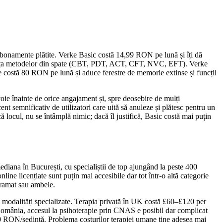
ei abonamente plătite. Verke Basic costă 14,99 RON pe lună și îți dă
erența metodelor din spate (CBT, PDT, ACT, CFT, NVC, EFT). Verke
 costă 80 RON pe lună și aduce ferestre de memorie extinse și funcții
voie înainte de orice angajament și, spre deosebire de mulți
nt semnificativ de utilizatori care uită să anuleze și plătesc pentru un
ă locul, nu se întâmplă nimic; dacă îl justifică, Basic costă mai puțin
iana în București, cu specialiștii de top ajungând la peste 400
e licențiate sunt puțin mai accesibile dar tot într-o altă categorie
ramat sau ambele.
u modalități specializate. Terapia privată în UK costă £60–£120 per
n România, accesul la psihoterapie prin CNAS e posibil dar complicat
300 RON/ședință. Problema costurilor terapiei umane ține adesea mai