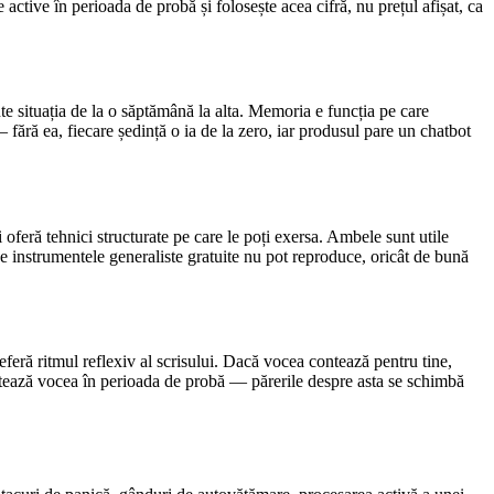
ctive în perioada de probă și folosește acea cifră, nu prețul afișat, ca
te situația de la o săptămână la alta. Memoria e funcția pe care
 fără ea, fiecare ședință o ia de la zero, iar produsul pare un chatbot
feră tehnici structurate pe care le poți exersa. Ambele sunt utile
a ce instrumentele generaliste gratuite nu pot reproduce, oricât de bună
eferă ritmul reflexiv al scrisului. Dacă vocea contează pentru tine,
estează vocea în perioada de probă — părerile despre asta se schimbă