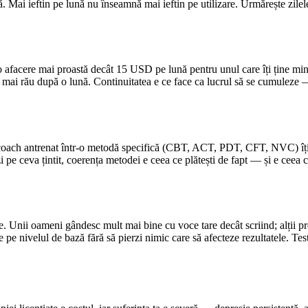
ai ieftin pe lună nu înseamnă mai ieftin pe utilizare. Urmărește zilele a
o afacere mai proastă decât 15 USD pe lună pentru unul care îți ține min
cel mai rău după o lună. Continuitatea e ce face ca lucrul să se cumuleze —
un coach antrenat într-o metodă specifică (CBT, ACT, PDT, CFT, NVC) îți o
rezi pe ceva țintit, coerența metodei e ceea ce plătești de fapt — și e cee
te. Unii oameni gândesc mult mai bine cu voce tare decât scriind; alții pr
 pe nivelul de bază fără să pierzi nimic care să afecteze rezultatele. T