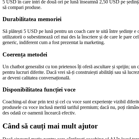
5 USD în care intri de două ori pe lună înseamnă 2,50 USD pe ședință. M
să compari produse.
Durabilitatea memoriei
Să plătești 5 USD pe lună pentru un coach care te uită între ședințe e 
utilizatorii o subestimează cel mai des la înscriere și de care le pare 
generic, indiferent cum a fost prezentat la marketing.
Coerența metodei
Un chatbot generalist cu ton prietenos îți oferă ascultare și sprijin; 
pentru lucruri diferite. Dacă vrei să-ți construiești abilități sau să luc
ar deveni calitatea conversațională.
Disponibilitatea funcției voce
Coaching-ul doar prin text și cel cu voce sunt experiențe vizibil diferi
produsele cu voce inclusă merită tariful premium; dacă nu, poți rămâne
des odată ce oamenii încearcă efectiv.
Când să cauți mai mult ajutor