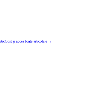
utic
Cost și acces
Toate articolele →