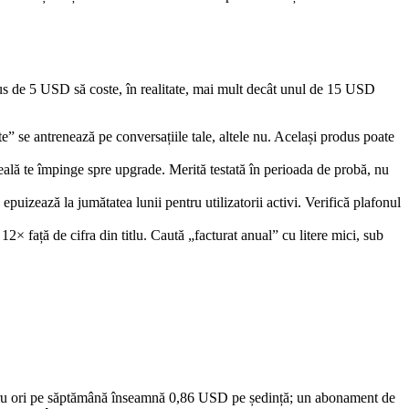
odus de 5 USD să coste, în realitate, mai mult decât unul de 15 USD
e” se antrenează pe conversațiile tale, altele nu. Același produs poate
 reală te împinge spre upgrade. Merită testată în perioada de probă, nu
uizează la jumătatea lunii pentru utilizatorii activi. Verifică plafonul
2× față de cifra din titlu. Caută „facturat anual” cu litere mici, sub
 patru ori pe săptămână înseamnă 0,86 USD pe ședință; un abonament de