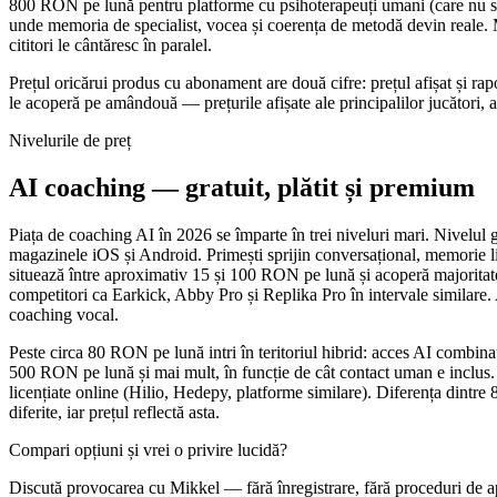
800 RON pe lună pentru platforme cu psihoterapeuți umani (care nu sunt
unde memoria de specialist, vocea și coerența de metodă devin reale. Ma
cititori le cântăresc în paralel.
Prețul oricărui produs cu abonament are două cifre: prețul afișat și rap
le acoperă pe amândouă — prețurile afișate ale principalilor jucători, a
Nivelurile de preț
AI coaching — gratuit, plătit și premium
Piața de coaching AI în 2026 se împarte în trei niveluri mari. Nivelul 
magazinele iOS și Android. Primești sprijin conversațional, memorie lim
situează între aproximativ 15 și 100 RON pe lună și acoperă majori
competitori ca Earkick, Abby Pro și Replika Pro în intervale similare.
coaching vocal.
Peste circa 80 RON pe lună intri în teritoriul hibrid: acces AI combina
500 RON pe lună și mai mult, în funcție de cât contact uman e inclus.
licențiate online (Hilio, Hedepy, platforme similare). Diferența dintr
diferite, iar prețul reflectă asta.
Compari opțiuni și vrei o privire lucidă?
Discută provocarea cu Mikkel — fără înregistrare, fără proceduri de a