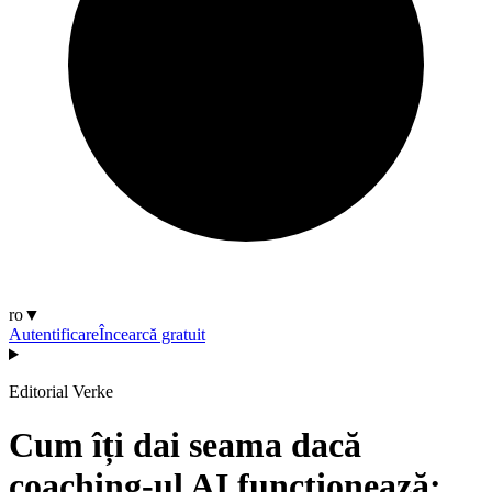
ro
▼
Autentificare
Încearcă gratuit
Editorial Verke
Cum îți dai seama dacă
coaching-ul AI funcționează: