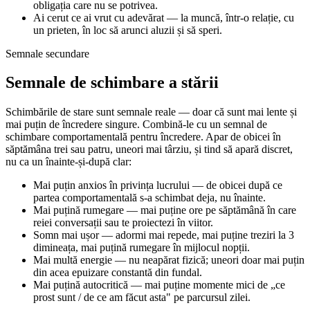
obligația care nu se potrivea.
Ai cerut ce ai vrut cu adevărat — la muncă, într-o relație, cu
un prieten, în loc să arunci aluzii și să speri.
Semnale secundare
Semnale de schimbare a stării
Schimbările de stare sunt semnale reale — doar că sunt mai lente și
mai puțin de încredere singure. Combină-le cu un semnal de
schimbare comportamentală pentru încredere. Apar de obicei în
săptămâna trei sau patru, uneori mai târziu, și tind să apară discret,
nu ca un înainte-și-după clar:
Mai puțin anxios în privința lucrului — de obicei după ce
partea comportamentală s-a schimbat deja, nu înainte.
Mai puțină rumegare — mai puține ore pe săptămână în care
reiei conversații sau te proiectezi în viitor.
Somn mai ușor — adormi mai repede, mai puține treziri la 3
dimineața, mai puțină rumegare în mijlocul nopții.
Mai multă energie — nu neapărat fizică; uneori doar mai puțin
din acea epuizare constantă din fundal.
Mai puțină autocritică — mai puține momente mici de „ce
prost sunt / de ce am făcut asta" pe parcursul zilei.