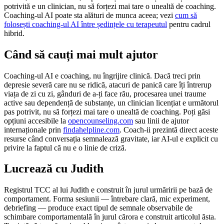
potrivită e un clinician, nu să forțezi mai tare o unealtă de coaching.
Coaching-ul AI poate sta alături de munca aceea; vezi
cum să
folosești coaching-ul AI între ședințele cu terapeutul
pentru cadrul
hibrid.
Când să cauți mai mult ajutor
Coaching-ul AI e coaching, nu îngrijire clinică. Dacă treci prin
depresie severă care nu se ridică, atacuri de panică care îți întrerup
viața de zi cu zi, gânduri de a-ți face rău, procesarea unei traume
active sau dependență de substanțe, un clinician licențiat e următorul
pas potrivit, nu să forțezi mai tare o unealtă de coaching. Poți găsi
opțiuni accesibile la
opencounseling.com
sau linii de ajutor
internaționale prin
findahelpline.com
. Coach-ii prezintă direct aceste
resurse când conversația semnalează gravitate, iar AI-ul e explicit cu
privire la faptul că nu e o linie de criză.
Lucrează cu Judith
Registrul TCC al lui Judith e construit în jurul urmăririi pe bază de
comportament. Forma sesiunii — întrebare clară, mic experiment,
debriefing — produce exact tipul de semnale observabile de
schimbare comportamentală în jurul cărora e construit articolul ăsta.