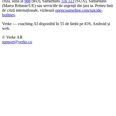
criză, sună la
988
(RO), Samaritans
116 123
(SUA), Samaritans
(Marea Britanie/UE) sau serviciile de urgență din țara ta. Pentru linii
de criză internaționale, vizitează
opencounseling.com/suicide-
hotlines
.
Verke — coaching AI disponibil în 55 de limbi pe iOS, Android și
web.
© Verke AB
support@verke.co