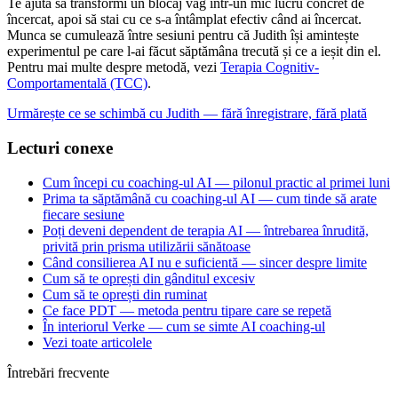
Te ajută să transformi un blocaj vag într-un mic lucru concret de
încercat, apoi să stai cu ce s-a întâmplat efectiv când ai încercat.
Munca se cumulează între sesiuni pentru că Judith își amintește
experimentul pe care l-ai făcut săptămâna trecută și ce a ieșit din el.
Pentru mai multe despre metodă, vezi
Terapia Cognitiv-
Comportamentală (TCC)
.
Urmărește ce se schimbă cu Judith — fără înregistrare, fără plată
Lecturi conexe
Cum începi cu coaching-ul AI — pilonul practic al primei luni
Prima ta săptămână cu coaching-ul AI — cum tinde să arate
fiecare sesiune
Poți deveni dependent de terapia AI — întrebarea înrudită,
privită prin prisma utilizării sănătoase
Când consilierea AI nu e suficientă — sincer despre limite
Cum să te oprești din gânditul excesiv
Cum să te oprești din ruminat
Ce face PDT — metoda pentru tipare care se repetă
În interiorul Verke — cum se simte AI coaching-ul
Vezi toate articolele
Întrebări frecvente