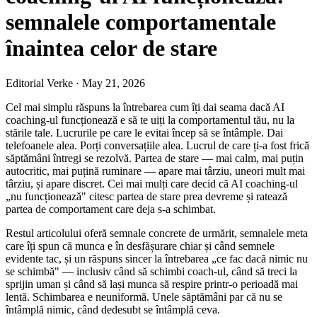
semnalele comportamentale
înaintea celor de stare
Editorial Verke
·
May 21, 2026
Cel mai simplu răspuns la întrebarea cum îți dai seama dacă AI
coaching-ul funcționează e să te uiți la comportamentul tău, nu la
stările tale. Lucrurile pe care le evitai încep să se întâmple. Dai
telefoanele alea. Porți conversațiile alea. Lucrul de care ți-a fost frică
săptămâni întregi se rezolvă. Partea de stare — mai calm, mai puțin
autocritic, mai puțină ruminare — apare mai târziu, uneori mult mai
târziu, și apare discret. Cei mai mulți care decid că AI coaching-ul
„nu funcționează" citesc partea de stare prea devreme și ratează
partea de comportament care deja s-a schimbat.
Restul articolului oferă semnale concrete de urmărit, semnalele meta
care îți spun că munca e în desfășurare chiar și când semnele
evidente tac, și un răspuns sincer la întrebarea „ce fac dacă nimic nu
se schimbă" — inclusiv când să schimbi coach-ul, când să treci la
sprijin uman și când să lași munca să respire printr-o perioadă mai
lentă. Schimbarea e neuniformă. Unele săptămâni par că nu se
întâmplă nimic, când dedesubt se întâmplă ceva.