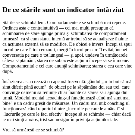
De ce stările sunt un indicator întârziat
Stările se schimbă lent. Comportamentele se schimbă mai repede.
Ordinea asta e contraintuitivă — cei mai mulți presupun că
schimbarea de stare ajunge prima și schimbarea de comportament
urmează, ca și cum starea internă ar trebui să se actualizeze înainte
ca acțiunea externă să se modifice. De obicei e invers. Începi să spui
lucrul pe care îl tot cenzurai, mergi în locul pe care îl evitai, închei
conversația pe care o tot lungeai — și apoi, undeva în următoarele
câteva săptămâni, starea de sub aceste acțiuni începe să se înmoaie.
Comportamentul e cel care anunță schimbarea; starea e cea care vine
după.
Întârzierea asta creează o capcană frecventă: gândul „ar trebui să mă
simt diferit până acum", de obicei pe la săptămâna doi sau trei, care
convinge oamenii să renunțe chiar înainte ca starea să-i ajungă din
urmă. Modelul mental „coaching-ul funcționează când mă simt mai
bine" e un cadru greșit de măsurare. Un cadru mai util: coaching-ul
funcționează când raportul dintre „lucrurile pe care le amânai" și
„lucrurile pe care le faci efectiv" începe să se schimbe — chiar dacă
te mai simți anxios, trist sau nesigur în privința acțiunilor tale.
Vrei să urmărești ce se schimbă?