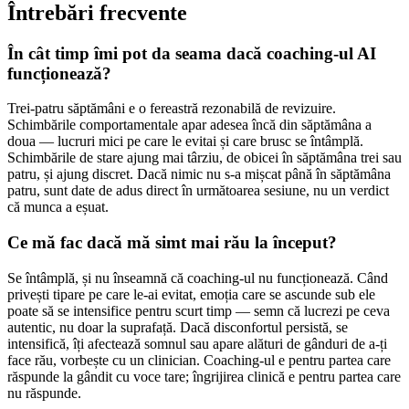
Întrebări frecvente
În cât timp îmi pot da seama dacă coaching-ul AI
funcționează?
Trei-patru săptămâni e o fereastră rezonabilă de revizuire.
Schimbările comportamentale apar adesea încă din săptămâna a
doua — lucruri mici pe care le evitai și care brusc se întâmplă.
Schimbările de stare ajung mai târziu, de obicei în săptămâna trei sau
patru, și ajung discret. Dacă nimic nu s-a mișcat până în săptămâna
patru, sunt date de adus direct în următoarea sesiune, nu un verdict
că munca a eșuat.
Ce mă fac dacă mă simt mai rău la început?
Se întâmplă, și nu înseamnă că coaching-ul nu funcționează. Când
privești tipare pe care le-ai evitat, emoția care se ascunde sub ele
poate să se intensifice pentru scurt timp — semn că lucrezi pe ceva
autentic, nu doar la suprafață. Dacă disconfortul persistă, se
intensifică, îți afectează somnul sau apare alături de gânduri de a-ți
face rău, vorbește cu un clinician. Coaching-ul e pentru partea care
răspunde la gândit cu voce tare; îngrijirea clinică e pentru partea care
nu răspunde.