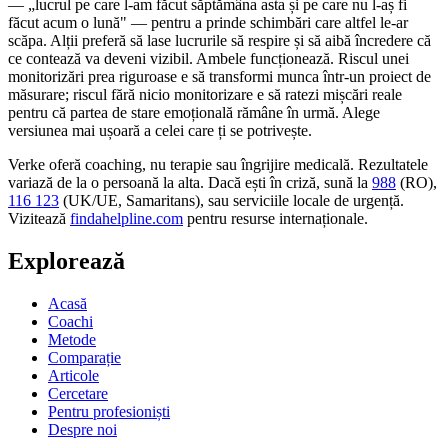
— „lucrul pe care l-am făcut săptămâna asta și pe care nu l-aș fi
făcut acum o lună" — pentru a prinde schimbări care altfel le-ar
scăpa. Alții preferă să lase lucrurile să respire și să aibă încredere că
ce contează va deveni vizibil. Ambele funcționează. Riscul unei
monitorizări prea riguroase e să transformi munca într-un proiect de
măsurare; riscul fără nicio monitorizare e să ratezi mișcări reale
pentru că partea de stare emoțională rămâne în urmă. Alege
versiunea mai ușoară a celei care ți se potrivește.
Verke oferă coaching, nu terapie sau îngrijire medicală. Rezultatele
variază de la o persoană la alta. Dacă ești în criză, sună la
988
(RO),
116 123
(UK/UE, Samaritans),
sau serviciile locale de urgență.
Vizitează
findahelpline.com
pentru resurse internaționale.
Explorează
Acasă
Coachi
Metode
Comparație
Articole
Cercetare
Pentru profesioniști
Despre noi