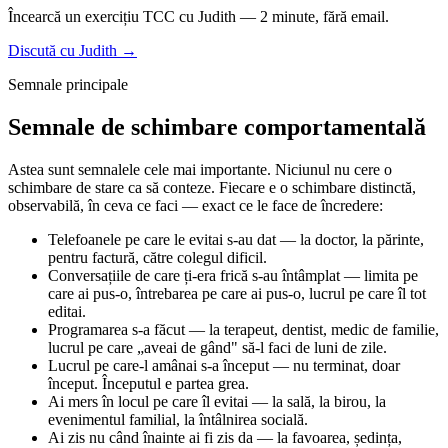
Încearcă un exercițiu TCC cu Judith — 2 minute, fără email.
Discută cu Judith →
Semnale principale
Semnale de schimbare comportamentală
Astea sunt semnalele cele mai importante. Niciunul nu cere o
schimbare de stare ca să conteze. Fiecare e o schimbare distinctă,
observabilă, în ceva ce faci — exact ce le face de încredere:
Telefoanele pe care le evitai s-au dat — la doctor, la părinte,
pentru factură, către colegul dificil.
Conversațiile de care ți-era frică s-au întâmplat — limita pe
care ai pus-o, întrebarea pe care ai pus-o, lucrul pe care îl tot
editai.
Programarea s-a făcut — la terapeut, dentist, medic de familie,
lucrul pe care „aveai de gând" să-l faci de luni de zile.
Lucrul pe care-l amânai s-a început — nu terminat, doar
început. Începutul e partea grea.
Ai mers în locul pe care îl evitai — la sală, la birou, la
evenimentul familial, la întâlnirea socială.
Ai zis nu când înainte ai fi zis da — la favoarea, ședința,