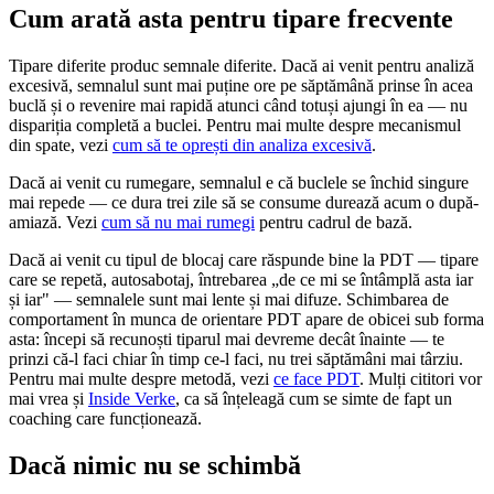
Cum arată asta pentru tipare frecvente
Tipare diferite produc semnale diferite. Dacă ai venit pentru analiză
excesivă, semnalul sunt mai puține ore pe săptămână prinse în acea
buclă și o revenire mai rapidă atunci când totuși ajungi în ea — nu
dispariția completă a buclei. Pentru mai multe despre mecanismul
din spate, vezi
cum să te oprești din analiza excesivă
.
Dacă ai venit cu rumegare, semnalul e că buclele se închid singure
mai repede — ce dura trei zile să se consume durează acum o după-
amiază. Vezi
cum să nu mai rumegi
pentru cadrul de bază.
Dacă ai venit cu tipul de blocaj care răspunde bine la PDT — tipare
care se repetă, autosabotaj, întrebarea „de ce mi se întâmplă asta iar
și iar" — semnalele sunt mai lente și mai difuze. Schimbarea de
comportament în munca de orientare PDT apare de obicei sub forma
asta: începi să recunoști tiparul mai devreme decât înainte — te
prinzi că-l faci chiar în timp ce-l faci, nu trei săptămâni mai târziu.
Pentru mai multe despre metodă, vezi
ce face PDT
. Mulți cititori vor
mai vrea și
Inside Verke
, ca să înțeleagă cum se simte de fapt un
coaching care funcționează.
Dacă nimic nu se schimbă