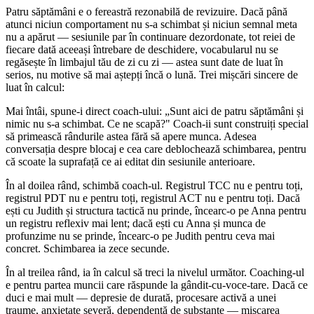
Patru săptămâni e o fereastră rezonabilă de revizuire. Dacă până
atunci niciun comportament nu s-a schimbat și niciun semnal meta
nu a apărut — sesiunile par în continuare dezordonate, tot reiei de
fiecare dată aceeași întrebare de deschidere, vocabularul nu se
regăsește în limbajul tău de zi cu zi — astea sunt date de luat în
serios, nu motive să mai aștepți încă o lună. Trei mișcări sincere de
luat în calcul:
Mai întâi, spune-i direct coach-ului: „Sunt aici de patru săptămâni și
nimic nu s-a schimbat. Ce ne scapă?" Coach-ii sunt construiți special
să primească rândurile astea fără să apere munca. Adesea
conversația despre blocaj e cea care deblochează schimbarea, pentru
că scoate la suprafață ce ai editat din sesiunile anterioare.
În al doilea rând, schimbă coach-ul. Registrul TCC nu e pentru toți,
registrul PDT nu e pentru toți, registrul ACT nu e pentru toți. Dacă
ești cu Judith și structura tactică nu prinde, încearc-o pe Anna pentru
un registru reflexiv mai lent; dacă ești cu Anna și munca de
profunzime nu se prinde, încearc-o pe Judith pentru ceva mai
concret. Schimbarea ia zece secunde.
În al treilea rând, ia în calcul să treci la nivelul următor. Coaching-ul
e pentru partea muncii care răspunde la gândit-cu-voce-tare. Dacă ce
duci e mai mult — depresie de durată, procesare activă a unei
traume, anxietate severă, dependență de substanțe — mișcarea