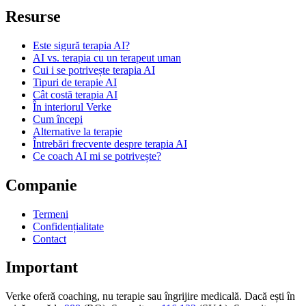
Resurse
Este sigură terapia AI?
AI vs. terapia cu un terapeut uman
Cui i se potrivește terapia AI
Tipuri de terapie AI
Cât costă terapia AI
În interiorul Verke
Cum începi
Alternative la terapie
Întrebări frecvente despre terapia AI
Ce coach AI mi se potrivește?
Companie
Termeni
Confidențialitate
Contact
Important
Verke oferă coaching, nu terapie sau îngrijire medicală. Dacă ești în