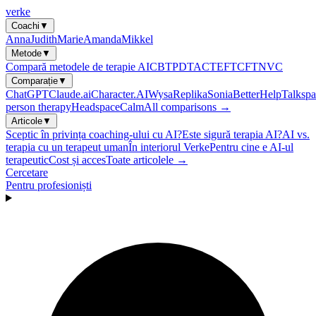
verke
Coachi
▼
Anna
Judith
Marie
Amanda
Mikkel
Metode
▼
Compară metodele de terapie AI
CBT
PDT
ACT
EFT
CFT
NVC
Comparație
▼
ChatGPT
Claude.ai
Character.AI
Wysa
Replika
Sonia
BetterHelp
Talkspa
person therapy
Headspace
Calm
All comparisons →
Articole
▼
Sceptic în privința coaching-ului cu AI?
Este sigură terapia AI?
AI vs.
terapia cu un terapeut uman
În interiorul Verke
Pentru cine e AI-ul
terapeutic
Cost și acces
Toate articolele →
Cercetare
Pentru profesioniști