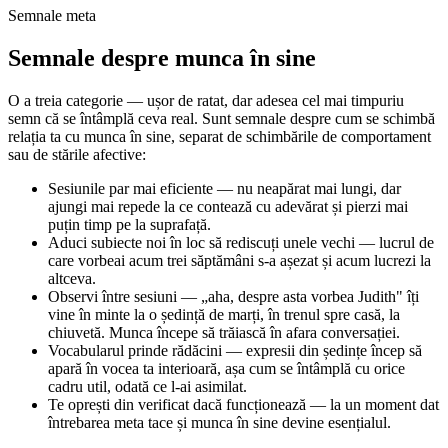
Semnale meta
Semnale despre munca în sine
O a treia categorie — ușor de ratat, dar adesea cel mai timpuriu
semn că se întâmplă ceva real. Sunt semnale despre cum se schimbă
relația ta cu munca în sine, separat de schimbările de comportament
sau de stările afective:
Sesiunile par mai eficiente — nu neapărat mai lungi, dar
ajungi mai repede la ce contează cu adevărat și pierzi mai
puțin timp pe la suprafață.
Aduci subiecte noi în loc să rediscuți unele vechi — lucrul de
care vorbeai acum trei săptămâni s-a așezat și acum lucrezi la
altceva.
Observi între sesiuni — „aha, despre asta vorbea Judith" îți
vine în minte la o ședință de marți, în trenul spre casă, la
chiuvetă. Munca începe să trăiască în afara conversației.
Vocabularul prinde rădăcini — expresii din ședințe încep să
apară în vocea ta interioară, așa cum se întâmplă cu orice
cadru util, odată ce l-ai asimilat.
Te oprești din verificat dacă funcționează — la un moment dat
întrebarea meta tace și munca în sine devine esențialul.