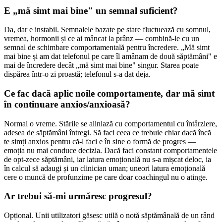
E „mă simt mai bine" un semnal suficient?
Da, dar e instabil. Semnalele bazate pe stare fluctuează cu somnul,
vremea, hormonii și ce ai mâncat la prânz — combină-le cu un
semnal de schimbare comportamentală pentru încredere. „Mă simt
mai bine și am dat telefonul pe care îl amânam de două săptămâni" e
mai de încredere decât „mă simt mai bine" singur. Starea poate
dispărea într-o zi proastă; telefonul s-a dat deja.
Ce fac dacă aplic noile comportamente, dar mă simt
în continuare anxios/anxioasă?
Normal o vreme. Stările se aliniază cu comportamentul cu întârziere,
adesea de săptămâni întregi. Să faci ceea ce trebuie chiar dacă încă
te simți anxios pentru că-l faci e în sine o formă de progres —
emoția nu mai conduce decizia. Dacă faci constant comportamentele
de opt-zece săptămâni, iar latura emoțională nu s-a mișcat deloc, ia
în calcul să adaugi și un clinician uman; uneori latura emoțională
cere o muncă de profunzime pe care doar coachingul nu o atinge.
Ar trebui să-mi urmăresc progresul?
Opțional. Unii utilizatori găsesc utilă o notă săptămânală de un rând