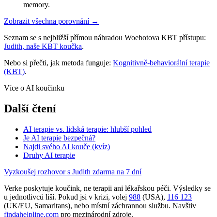
memory.
Zobrazit všechna porovnání →
Seznam se s nejbližší přímou náhradou Woebotova KBT přístupu:
Judith, naše KBT koučka
.
Nebo si přečti, jak metoda funguje:
Kognitivně-behaviorální terapie
(KBT)
.
Více o AI koučinku
Další čtení
AI terapie vs. lidská terapie: hlubší pohled
Je AI terapie bezpečná?
Najdi svého AI kouče (kvíz)
Druhy AI terapie
Vyzkoušej rozhovor s Judith zdarma na 7 dní
Verke poskytuje koučink, ne terapii ani lékařskou péči. Výsledky se
u jednotlivců liší. Pokud jsi v krizi, volej
988
(USA),
116 123
(UK/EU, Samaritans),
nebo místní záchrannou službu. Navštiv
findahelpline.com
pro mezinárodní zdroje.