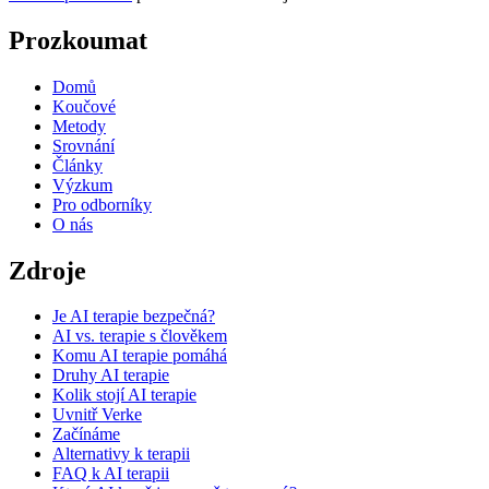
Prozkoumat
Domů
Koučové
Metody
Srovnání
Články
Výzkum
Pro odborníky
O nás
Zdroje
Je AI terapie bezpečná?
AI vs. terapie s člověkem
Komu AI terapie pomáhá
Druhy AI terapie
Kolik stojí AI terapie
Uvnitř Verke
Začínáme
Alternativy k terapii
FAQ k AI terapii