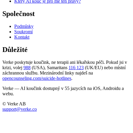
Který AI kouč je pro mě ten pravý?
Společnost
Podmínky
Soukromí
Kontakt
Důležité
Verke poskytuje koučink, ne terapii ani lékařskou péči. Pokud jsi v
krizi, volej
988
(USA), Samaritans
116 123
(UK/EU) nebo místní
záchrannou službu. Mezinárodní linky najdeš na
opencounseling.com/suicide-hotlines
.
Verke — AI koučink dostupný v 55 jazycích na iOS, Androidu a
webu.
© Verke AB
support@verke.co