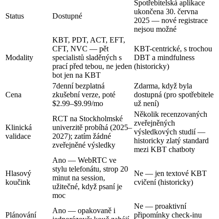
Spotřebitelská aplikace
ukončena 30. června
Status
Dostupné
2025 — nové registrace
nejsou možné
KBT, PDT, ACT, EFT,
CFT, NVC — pět
KBT-centrické, s trochou
Modality
specialistů sladěných s
DBT a mindfulness
prací před tebou, ne jeden
(historicky)
bot jen na KBT
7denní bezplatná
Zdarma, když byla
Cena
zkušební verze, poté
dostupná (pro spotřebitele
$2.99–$9.99/mo
už není)
Několik recenzovaných
RCT na Stockholmské
zveřejněných
Klinická
univerzitě probíhá (2025–
výsledkových studií —
validace
2027); zatím žádné
historicky zlatý standard
zveřejněné výsledky
mezi KBT chatboty
Ano — WebRTC ve
stylu telefonátu, strop 20
Hlasový
Ne — jen textové KBT
minut na session,
koučink
cvičení (historicky)
užitečné, když psaní je
moc
Ne — proaktivní
Ano — opakovaně i
Plánování
připomínky check-inu