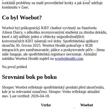
rozkládá problémy na malé proveditelné kroky a jak kouč udržuje
kontinuitu v čase.
Co byl Woebot?
Woebot byl průkopnický KBT chatbot vyvinutý na Stanfordu
Alison Darcy, s několika recenzovanými studiemi za zhruba dekádu,
které z něj udělaly jeden z vědecky nejpodloženějších
konverzačních KBT nástrojů své doby. Spotřebitelská aplikace
skončila 30. června 2025. Woebot Health pokračuje v B2B
integracích pro zaměstnavatele, plátce a poskytovatele péče – firma
stále funguje, ale spotřebitelská registrace neexistuje. Aktuální
nabídku Woebot Health najdeš na
woebothealth.com
.
Na první pohled
Srovnání bok po boku
Sloupec Woebot reflektuje spotřebitelský produkt před ukončením,
kde je to relevantní označeno. Sloupec Verke reflektuje aktuální
stav.
Last verified: 2026-04-18.
Verke
Woebot