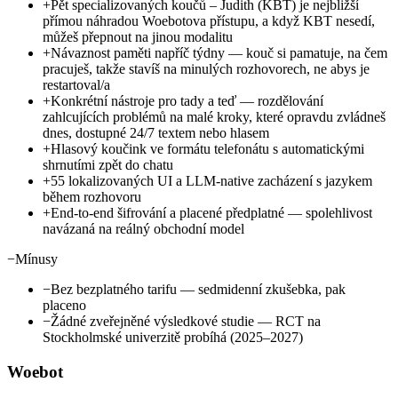
+
Pět specializovaných koučů – Judith (KBT) je nejbližší
přímou náhradou Woebotova přístupu, a když KBT nesedí,
můžeš přepnout na jinou modalitu
+
Návaznost paměti napříč týdny — kouč si pamatuje, na čem
pracuješ, takže stavíš na minulých rozhovorech, ne abys je
restartoval/a
+
Konkrétní nástroje pro tady a teď — rozdělování
zahlcujících problémů na malé kroky, které opravdu zvládneš
dnes, dostupné 24/7 textem nebo hlasem
+
Hlasový koučink ve formátu telefonátu s automatickými
shrnutími zpět do chatu
+
55 lokalizovaných UI a LLM-native zacházení s jazykem
během rozhovoru
+
End-to-end šifrování a placené předplatné — spolehlivost
navázaná na reálný obchodní model
−
Mínusy
−
Bez bezplatného tarifu — sedmidenní zkušebka, pak
placeno
−
Žádné zveřejněné výsledkové studie — RCT na
Stockholmské univerzitě probíhá (2025–2027)
Woebot