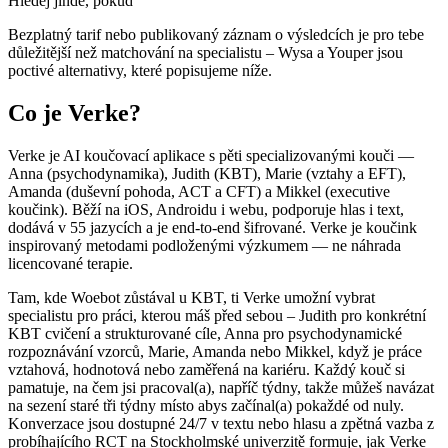
Hledej jinde, pokud
Bezplatný tarif nebo publikovaný záznam o výsledcích je pro tebe
důležitější než matchování na specialistu – Wysa a Youper jsou
poctivé alternativy, které popisujeme níže.
Co je Verke?
Verke je AI koučovací aplikace s pěti specializovanými kouči —
Anna (psychodynamika), Judith (KBT), Marie (vztahy a EFT),
Amanda (duševní pohoda, ACT a CFT) a Mikkel (executive
koučink). Běží na iOS, Androidu i webu, podporuje hlas i text,
dodává v 55 jazycích a je end-to-end šifrované. Verke je koučink
inspirovaný metodami podloženými výzkumem — ne náhrada
licencované terapie.
Tam, kde Woebot zůstával u KBT, ti Verke umožní vybrat
specialistu pro práci, kterou máš před sebou – Judith pro konkrétní
KBT cvičení a strukturované cíle, Anna pro psychodynamické
rozpoznávání vzorců, Marie, Amanda nebo Mikkel, když je práce
vztahová, hodnotová nebo zaměřená na kariéru. Každý kouč si
pamatuje, na čem jsi pracoval(a), napříč týdny, takže můžeš navázat
na sezení staré tři týdny místo abys začínal(a) pokaždé od nuly.
Konverzace jsou dostupné 24/7 v textu nebo hlasu a zpětná vazba z
probíhajícího RCT na Stockholmské univerzitě formuje, jak Verke