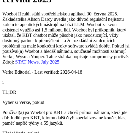
Woebot Health stáhl spotřebitelskou aplikaci 30. června 2025.
Zakladatelka Alison Darcy uvedla jako důvod regulační nejistotu
kolem terapeutických nástrojů na bázi LLM. Woebot za svou
existenci využilo asi 1,5 milionu lidí. Woebot byl průkopník, který
ukázal, že KBT chatbot může působit jako neodsuzující, vždy
dostupný partner k přemýšlení – a že rozkládání zahlcujících
problémů na malé konkrétní kroky software zvládá dobře. Pokud jsi
používal(a) Woebot a hledáš náhradu, současné možnosti zahrnují
Verke, Wysu a Youper. Tahle stránka popisuje kompromisy poctivě.
Zdroj:
STAT News, July 2025
.
Verke Editorial
·
Last verified: 2026-04-18
i
TL;DR
Vyber si Verke, pokud
Používal(a) jsi Woebot pro KBT a chceš přímou náhradu, která jde
dál: Judith pro KBT, k tomu další čtyři specializované kouče, hlas,
paměť napříč týdny a 55 jazyků.