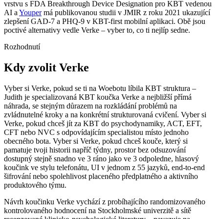
vrstvu s FDA Breakthrough Device Designation pro KBT vedenou
AI a
Youper
má publikovanou studii v JMIR z roku 2021 ukazující
zlepšení GAD-7 a PHQ-9 v KBT-first mobilní aplikaci. Obě jsou
poctivé alternativy vedle Verke – vyber to, co ti nejlíp sedne.
Rozhodnutí
Kdy zvolit Verke
Vyber si Verke, pokud se ti na Woebotu líbila KBT struktura –
Judith je specializovaná KBT koučka Verke a nejbližší přímá
náhrada, se stejným důrazem na rozkládání problémů na
zvládnutelné kroky a na konkrétní strukturovaná cvičení. Vyber si
Verke, pokud chceš jít za KBT do psychodynamiky, ACT, EFT,
CFT nebo NVC s odpovídajícím specialistou místo jednoho
obecného bota. Vyber si Verke, pokud chceš kouče, který si
pamatuje tvoji historii napříč týdny, prostor bez odsuzování
dostupný stejně snadno ve 3 ráno jako ve 3 odpoledne, hlasový
koučink ve stylu telefonátu, UI v jednom z 55 jazyků, end-to-end
šifrování nebo spolehlivost placeného předplatného a aktivního
produktového týmu.
Návrh koučinku Verke vychází z probíhajícího randomizovaného
kontrolovaného hodnocení na Stockholmské univerzitě a sítě