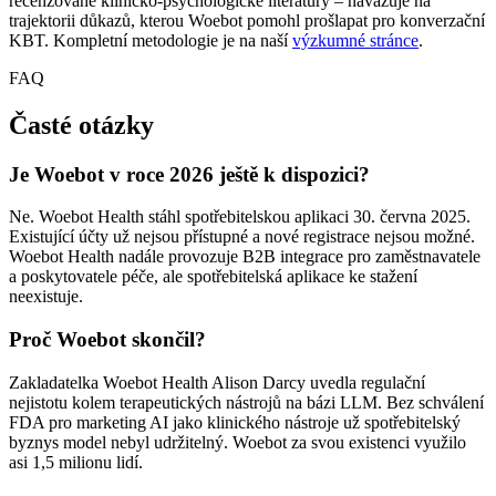
recenzované klinicko-psychologické literatury – navazuje na
trajektorii důkazů, kterou Woebot pomohl prošlapat pro konverzační
KBT. Kompletní metodologie je na naší
výzkumné stránce
.
FAQ
Časté otázky
Je Woebot v roce 2026 ještě k dispozici?
Ne. Woebot Health stáhl spotřebitelskou aplikaci 30. června 2025.
Existující účty už nejsou přístupné a nové registrace nejsou možné.
Woebot Health nadále provozuje B2B integrace pro zaměstnavatele
a poskytovatele péče, ale spotřebitelská aplikace ke stažení
neexistuje.
Proč Woebot skončil?
Zakladatelka Woebot Health Alison Darcy uvedla regulační
nejistotu kolem terapeutických nástrojů na bázi LLM. Bez schválení
FDA pro marketing AI jako klinického nástroje už spotřebitelský
byznys model nebyl udržitelný. Woebot za svou existenci využilo
asi 1,5 milionu lidí.