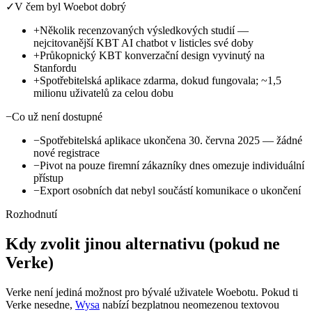
✓
V čem byl Woebot dobrý
+
Několik recenzovaných výsledkových studií —
nejcitovanější KBT AI chatbot v listicles své doby
+
Průkopnický KBT konverzační design vyvinutý na
Stanfordu
+
Spotřebitelská aplikace zdarma, dokud fungovala; ~1,5
milionu uživatelů za celou dobu
−
Co už není dostupné
−
Spotřebitelská aplikace ukončena 30. června 2025 — žádné
nové registrace
−
Pivot na pouze firemní zákazníky dnes omezuje individuální
přístup
−
Export osobních dat nebyl součástí komunikace o ukončení
Rozhodnutí
Kdy zvolit jinou alternativu (pokud ne
Verke)
Verke není jediná možnost pro bývalé uživatele Woebotu. Pokud ti
Verke nesedne,
Wysa
nabízí bezplatnou neomezenou textovou