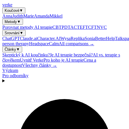
verke
Koučové
▼
Anna
Judith
Marie
Amanda
Mikkel
Metody
▼
Porovnat metody AI terapie
CBT
PDT
ACT
EFT
CFT
NVC
Srovnání
▼
ChatGPT
Claude.ai
Character.AI
Wysa
Replika
Sonia
BetterHelp
Talkspa
person therapy
Headspace
Calm
All comparisons →
Články
▼
Skeptický k AI koučinku?
Je AI terapie bezpečná?
AI vs. terapie s
člověkem
Uvnitř Verke
Pro koho je AI terapie
Cena a
dostupnost
Všechny články →
Výzkum
Pro odborníky