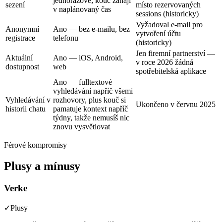
jednorázově; kouč zahájí
sezení
místo rezervovaných
v naplánovaný čas
sessions (historicky)
Vyžadoval e-mail pro
Anonymní
Ano — bez e-mailu, bez
vytvoření účtu
registrace
telefonu
(historicky)
Jen firemní partnerství —
Aktuální
Ano — iOS, Android,
v roce 2026 žádná
dostupnost
web
spotřebitelská aplikace
Ano — fulltextové
vyhledávání napříč všemi
Vyhledávání v
rozhovory, plus kouč si
Ukončeno v červnu 2025
historii chatu
pamatuje kontext napříč
týdny, takže nemusíš nic
znovu vysvětlovat
Férové kompromisy
Plusy a mínusy
Verke
✓
Plusy