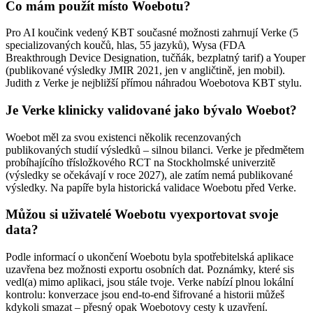
Co mám použít místo Woebotu?
Pro AI koučink vedený KBT současné možnosti zahrnují Verke (5
specializovaných koučů, hlas, 55 jazyků), Wysa (FDA
Breakthrough Device Designation, tučňák, bezplatný tarif) a Youper
(publikované výsledky JMIR 2021, jen v angličtině, jen mobil).
Judith z Verke je nejbližší přímou náhradou Woebotova KBT stylu.
Je Verke klinicky validované jako bývalo Woebot?
Woebot měl za svou existenci několik recenzovaných
publikovaných studií výsledků – silnou bilanci. Verke je předmětem
probíhajícího třísložkového RCT na Stockholmské univerzitě
(výsledky se očekávají v roce 2027), ale zatím nemá publikované
výsledky. Na papíře byla historická validace Woebotu před Verke.
Můžou si uživatelé Woebotu vyexportovat svoje
data?
Podle informací o ukončení Woebotu byla spotřebitelská aplikace
uzavřena bez možnosti exportu osobních dat. Poznámky, které sis
vedl(a) mimo aplikaci, jsou stále tvoje. Verke nabízí plnou lokální
kontrolu: konverzace jsou end-to-end šifrované a historii můžeš
kdykoli smazat – přesný opak Woebotovy cesty k uzavření.