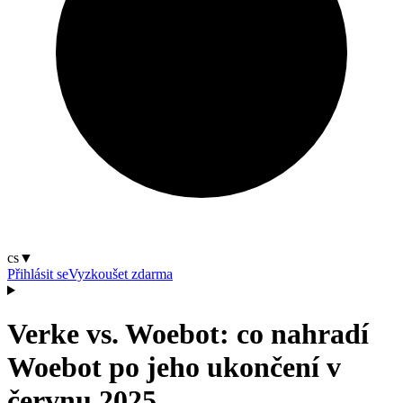
cs
▼
Přihlásit se
Vyzkoušet zdarma
Verke vs. Woebot: co nahradí
Woebot po jeho ukončení v
červnu 2025