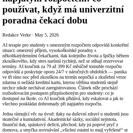
používat, když má univerzitní
poradna čekací dobu
Redakce Verke
·
May 5, 2026
AI terapie pro studenty s omezeným rozpočtem odpovídá konkrétní
situaci: omezený příjem, vysokoškolské poradny s
několikatýdenními čekačkami, tlak kolejního života a špičky během
zkouškového, kdy stres narůstá rychleji, než se stíhají rezervovat
termíny. AI koučink za 79 až 399 Kč měsíčně tomuhle rozpočtu
odpovídá a poskytuje oporu 24/7 v náročných obdobích — panika
ve tři ráno noc před zkouškou na termín nepočká a zkušební verze
zdarma si nežádá kreditní kartu, kterou většina studentů stejně
nechce nikde nechávat zaregistrovanou. Článek níže prochází
rozhodovacím postupem přizpůsobeným pro studenty: co je
dostupné na škole, co AI koučink přidává, kdy eskalovat a jak to
všechno poskládat dohromady při napjatém rozpočtu.
Jedna rámující věc na úvod: tlaky na duševní zdraví u studentů jsou
skutečné a kumulativní. Akademické sázky, sociální nejistota,
finanční tlak, spánkový deficit, přechod, kdy jsi poprvé pryč z
domova, a smyčka srovnávání „všichni ostatní to mají vyřešené“ se