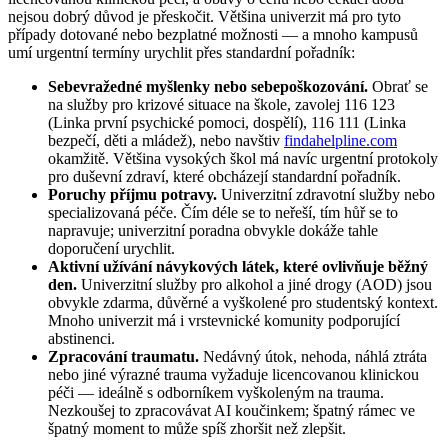
nejsou dobrý důvod je přeskočit. Většina univerzit má pro tyto
případy dotované nebo bezplatné možnosti — a mnoho kampusů
umí urgentní termíny urychlit přes standardní pořadník:
Sebevražedné myšlenky nebo sebepoškozování.
Obrať se
na služby pro krizové situace na škole, zavolej 116 123
(Linka první psychické pomoci, dospělí), 116 111 (Linka
bezpečí, děti a mládež), nebo navštiv
findahelpline.com
okamžitě. Většina vysokých škol má navíc urgentní protokoly
pro duševní zdraví, které obcházejí standardní pořadník.
Poruchy příjmu potravy.
Univerzitní zdravotní služby nebo
specializovaná péče. Čím déle se to neřeší, tím hůř se to
napravuje; univerzitní poradna obvykle dokáže tahle
doporučení urychlit.
Aktivní užívání návykových látek, které ovlivňuje běžný
den.
Univerzitní služby pro alkohol a jiné drogy (AOD) jsou
obvykle zdarma, důvěrné a vyškolené pro studentský kontext.
Mnoho univerzit má i vrstevnické komunity podporující
abstinenci.
Zpracování traumatu.
Nedávný útok, nehoda, náhlá ztráta
nebo jiné výrazné trauma vyžaduje licencovanou klinickou
péči — ideálně s odborníkem vyškoleným na trauma.
Nezkoušej to zpracovávat AI koučinkem; špatný rámec ve
špatný moment to může spíš zhoršit než zlepšit.