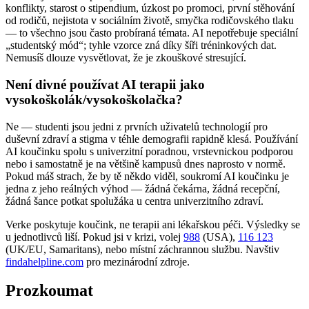
konflikty, starost o stipendium, úzkost po promoci, první stěhování
od rodičů, nejistota v sociálním životě, smyčka rodičovského tlaku
— to všechno jsou často probíraná témata. AI nepotřebuje speciální
„studentský mód“; tyhle vzorce zná díky šíři tréninkových dat.
Nemusíš dlouze vysvětlovat, že je zkouškové stresující.
Není divné používat AI terapii jako
vysokoškolák/vysokoškolačka?
Ne — studenti jsou jedni z prvních uživatelů technologií pro
duševní zdraví a stigma v téhle demografii rapidně klesá. Používání
AI koučinku spolu s univerzitní poradnou, vrstevnickou podporou
nebo i samostatně je na většině kampusů dnes naprosto v normě.
Pokud máš strach, že by tě někdo viděl, soukromí AI koučinku je
jedna z jeho reálných výhod — žádná čekárna, žádná recepční,
žádná šance potkat spolužáka u centra univerzitního zdraví.
Verke poskytuje koučink, ne terapii ani lékařskou péči. Výsledky se
u jednotlivců liší. Pokud jsi v krizi, volej
988
(USA),
116 123
(UK/EU, Samaritans),
nebo místní záchrannou službu. Navštiv
findahelpline.com
pro mezinárodní zdroje.
Prozkoumat