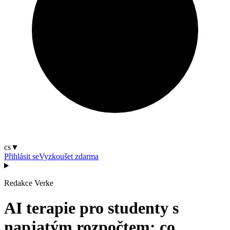
cs
▼
Přihlásit se
Vyzkoušet zdarma
Redakce Verke
AI terapie pro studenty s
napjatým rozpočtem: co