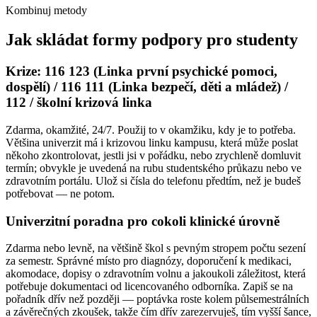
Kombinuj metody
Jak skládat formy podpory pro studenty
Krize: 116 123 (Linka první psychické pomoci,
dospělí) / 116 111 (Linka bezpečí, děti a mládež) /
112 / školní krizová linka
Zdarma, okamžité, 24/7. Použij to v okamžiku, kdy je to potřeba.
Většina univerzit má i krizovou linku kampusu, která může poslat
někoho zkontrolovat, jestli jsi v pořádku, nebo zrychleně domluvit
termín; obvykle je uvedená na rubu studentského průkazu nebo ve
zdravotním portálu. Ulož si čísla do telefonu předtím, než je budeš
potřebovat — ne potom.
Univerzitní poradna pro cokoli klinické úrovně
Zdarma nebo levně, na většině škol s pevným stropem počtu sezení
za semestr. Správné místo pro diagnózy, doporučení k medikaci,
akomodace, dopisy o zdravotním volnu a jakoukoli záležitost, která
potřebuje dokumentaci od licencovaného odborníka. Zapiš se na
pořadník dřív než později — poptávka roste kolem půlsemestrálních
a závěrečných zkoušek, takže čím dřív zarezervuješ, tím vyšší šance,