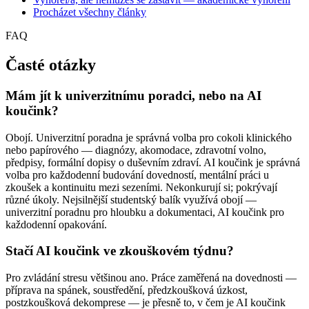
Procházet všechny články
FAQ
Časté otázky
Mám jít k univerzitnímu poradci, nebo na AI
koučink?
Obojí. Univerzitní poradna je správná volba pro cokoli klinického
nebo papírového — diagnózy, akomodace, zdravotní volno,
předpisy, formální dopisy o duševním zdraví. AI koučink je správná
volba pro každodenní budování dovedností, mentální práci u
zkoušek a kontinuitu mezi sezeními. Nekonkurují si; pokrývají
různé úkoly. Nejsilnější studentský balík využívá obojí —
univerzitní poradnu pro hloubku a dokumentaci, AI koučink pro
každodenní opakování.
Stačí AI koučink ve zkouškovém týdnu?
Pro zvládání stresu většinou ano. Práce zaměřená na dovednosti —
příprava na spánek, soustředění, předzkoušková úzkost,
postzkoušková dekomprese — je přesně to, v čem je AI koučink