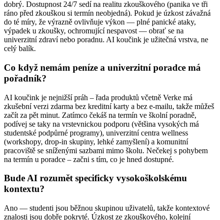
dobrý. Dostupnost 24/7 sedí na realitu zkouškového (panika ve tři
ráno před zkouškou si termín neobjedná). Pokud je úzkost závažná
do té míry, že výrazně ovlivňuje výkon — plné panické ataky,
výpadek u zkoušky, ochromující nespavost — obrať se na
univerzitní zdraví nebo poradnu. AI koučink je užitečná vrstva, ne
celý balík.
Co když nemám peníze a univerzitní poradce má
pořadník?
AI koučink je nejnižší práh – řada produktů včetně Verke má
zkušební verzi zdarma bez kreditní karty a bez e-mailu, takže můžeš
začít za pět minut. Zatímco čekáš na termín ve školní poradně,
podívej se taky na vrstevnickou podporu (většina vysokých má
studentské podpůrné programy), univerzitní centra wellness
(workshopy, drop-in skupiny, lehké zamyšlení) a komunitní
pracoviště se sníženými sazbami mimo školu. Nečekej s pohybem
na termín u poradce – začni s tím, co je hned dostupné.
Bude AI rozumět specificky vysokoškolskému
kontextu?
Ano — studenti jsou běžnou skupinou uživatelů, takže kontextové
znalosti jsou dobře pokryté. Úzkost ze zkouškového, kolejní