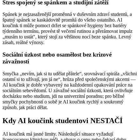
Stres spojený se spánkem a studijní zátěží
Spánek je nejzasaženější proměnná v duševním zdraví studentů, a
špatný spánek se kaskádovitě promítá do všeho ostatního. AI
koučink ti může pomoct držet se spánkové hygieny bez bariéry
týdenního termínu, provést tě večerní rutinou a přerámovat impulz
„musím to ustát", který stojí za většinou nocí beze spánku. Levný
zásah, reálné výnosy.
Sociální úzkost nebo osamělost bez krizové
závažnosti
Smyčka „nevím, jak si tu udělat přátele“, srovnávací spirála „všichni
ostatní si to užívají, jen já ne“, hrůza před společenskými akcemi —
AI koučink je dobře vybavený na každodenní opakování práce na
sociálním sebevědomí. U závažné sociální úzkosti, která ovlivňuje
docházku nebo studium, jdi na univerzitní poradnu; pro běžné
smyčky pochybností o sobě je AI koučink rychlý a soukromý
způsob, jak práci dělat.
Kdy AI koučink studentovi NESTAČÍ
AI koučink má jasné limity. Následující situace vyžadují
licencovanou klinickou péči, a obavy o cenu nebo čekací dobu