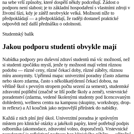
na sebe vrší způsoby, které dospělí někdy podceňují. Žádost o
podporu není slabost; je to základní hospodaření s vlastními zdroji v
životní fázi, kdy je zátěž neobvykle velká. Možnosti níže to
předpokládají — a předpokládají, že raději dostaneš praktické
odpovědi než další přednášku o odolnosti.
Studentský balík
Jakou podporu studenti obvykle mají
Nabídka podpory pro duševní zdraví studentů má víc možností, než
si studenti zpočátku myslí, jenže ty možnosti mají velmi různou
podobu — různé ceny, různé čekací doby, různé záběry, různou
míru anonymity. Upřímná mapa: univerzitní poradny (často zdarma
nebo skoro zdarma, často s několikatýdenní čekací dobou, na
většině škol s pevným stropem počtu sezení za semestr), studentské
zdravotní pojištění (značně se liší podle školy a země), vrstevnické
poradenství (zdarma, vedené školenými studenty pod licencovaným
dohledem), wellness centra na kampusu (skupiny, workshopy, drop-
in reflexe) a AI koučink jako nejnovější přírůstek do nabídky.
Každá z nich plní jiný úkol. Univerzitní poradna je správným
místem pro klinické otázky a jakékoli papíry, které potřebují podpis
odborníka (akomodace, zdravotní volno, doporučení). Vrstevnické