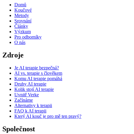
Domů
Koučové
Metody
Srovnání
Články
Výzkum
Pro odborníky
O nás
Zdroje
Je AI terapie bezpečná?
AI vs. terapie s člověkem
Komu AI terapie pomáhá
Druhy AI terapie
Kolik stojí AI terapie
Uvnitř Verke
Začínáme
Alternativy k terapii
FAQ k AI terapii
Který AI kouč je pro mě ten pravý?
Společnost