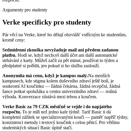
Argumenty pro studenty
Verke specificky pro studenty
Pár věcí na Verke, které ho dělají obzvlášť vstřícným ke studentům,
kromě ceny:
Sedmidenní zkouška nevyžaduje mail ani předem zadanou
platbu.
Hodí se, když nechceš další účet ani další automatické
strhávání z karty. Můžeš začít za pět minut, používat to týden a
předplatné si pořídit, jen pokud si ho služba zaslouží.
Anonymita má cenu, když je kampus malý.
Na menších
kampusech, kde stigma kolem duševního zdraví ještě bolí, je
soukromí AI koučinku — žádná čekárna, žádná recepční, žádná
šance potkat spolužáka u centra univerzitního zdraví — reálná
výhoda. Konverzace zůstává mezi tebou a koučem.
Verke Basic za 79 CZK měsíčně se vejde i do napjatého
rozpočtu.
To je míň než jedno kafe týdně. Tarif Basic ti dá
kompletní zážitek se specializovanými kouči — paměť napříč týdny,
konzistenci metody i textový koučink s celou pěticí. Pro většinu
studentských situací Basic úplně stačí.