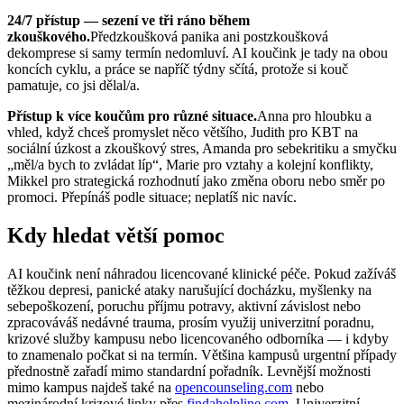
24/7 přístup — sezení ve tři ráno během
zkouškového.
Předzkoušková panika ani postzkoušková
dekomprese si samy termín nedomluví. AI koučink je tady na obou
koncích cyklu, a práce se napříč týdny sčítá, protože si kouč
pamatuje, co jsi dělal/a.
Přístup k více koučům pro různé situace.
Anna pro hloubku a
vhled, když chceš promyslet něco většího, Judith pro KBT na
sociální úzkost a zkouškový stres, Amanda pro sebekritiku a smyčku
„měl/a bych to zvládat líp“, Marie pro vztahy a kolejní konflikty,
Mikkel pro strategická rozhodnutí jako změna oboru nebo směr po
promoci. Přepínáš podle situace; neplatíš nic navíc.
Kdy hledat větší pomoc
AI koučink není náhradou licencované klinické péče. Pokud zažíváš
těžkou depresi, panické ataky narušující docházku, myšlenky na
sebepoškození, poruchu příjmu potravy, aktivní závislost nebo
zpracováváš nedávné trauma, prosím využij univerzitní poradnu,
krizové služby kampusu nebo licencovaného odborníka — i kdyby
to znamenalo počkat si na termín. Většina kampusů urgentní případy
přednostně zařadí mimo standardní pořadník. Levnější možnosti
mimo kampus najdeš také na
opencounseling.com
nebo
mezinárodní krizové linky přes
findahelpline.com
. Univerzitní