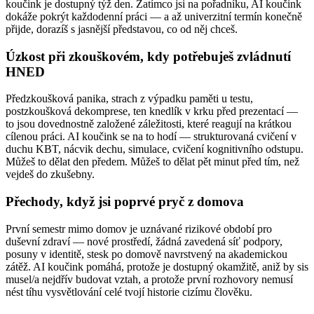
koučink je dostupný týž den. Zatímco jsi na pořadníku, AI koučink
dokáže pokrýt každodenní práci — a až univerzitní termín konečně
přijde, dorazíš s jasnější představou, co od něj chceš.
Úzkost při zkouškovém, kdy potřebuješ zvládnutí
HNED
Předzkoušková panika, strach z výpadku paměti u testu,
postzkoušková dekomprese, ten knedlík v krku před prezentací —
to jsou dovednostně založené záležitosti, které reagují na krátkou
cílenou práci. AI koučink se na to hodí — strukturovaná cvičení v
duchu KBT, nácvik dechu, simulace, cvičení kognitivního odstupu.
Můžeš to dělat den předem. Můžeš to dělat pět minut před tím, než
vejdeš do zkušebny.
Přechody, když jsi poprvé pryč z domova
První semestr mimo domov je uznávané rizikové období pro
duševní zdraví — nové prostředí, žádná zavedená síť podpory,
posuny v identitě, stesk po domově navrstvený na akademickou
zátěž. AI koučink pomáhá, protože je dostupný okamžitě, aniž by sis
musel/a nejdřív budovat vztah, a protože první rozhovory nemusí
nést tíhu vysvětlování celé tvojí historie cizímu člověku.