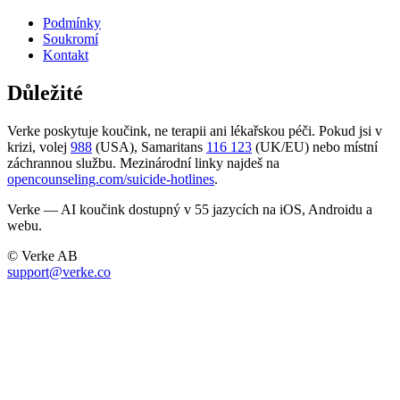
Podmínky
Soukromí
Kontakt
Důležité
Verke poskytuje koučink, ne terapii ani lékařskou péči. Pokud jsi v
krizi, volej
988
(USA), Samaritans
116 123
(UK/EU) nebo místní
záchrannou službu. Mezinárodní linky najdeš na
opencounseling.com/suicide-hotlines
.
Verke — AI koučink dostupný v 55 jazycích na iOS, Androidu a
webu.
© Verke AB
support@verke.co