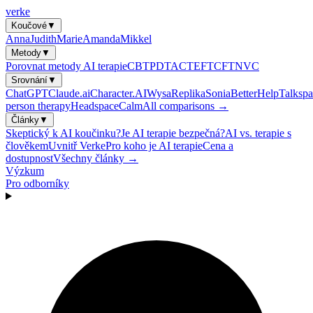
verke
Koučové
▼
Anna
Judith
Marie
Amanda
Mikkel
Metody
▼
Porovnat metody AI terapie
CBT
PDT
ACT
EFT
CFT
NVC
Srovnání
▼
ChatGPT
Claude.ai
Character.AI
Wysa
Replika
Sonia
BetterHelp
Talkspa
person therapy
Headspace
Calm
All comparisons →
Články
▼
Skeptický k AI koučinku?
Je AI terapie bezpečná?
AI vs. terapie s
člověkem
Uvnitř Verke
Pro koho je AI terapie
Cena a
dostupnost
Všechny články →
Výzkum
Pro odborníky