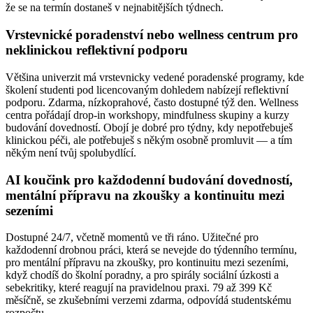
že se na termín dostaneš v nejnabitějších týdnech.
Vrstevnické poradenství nebo wellness centrum pro
neklinickou reflektivní podporu
Většina univerzit má vrstevnicky vedené poradenské programy, kde
školení studenti pod licencovaným dohledem nabízejí reflektivní
podporu. Zdarma, nízkoprahové, často dostupné týž den. Wellness
centra pořádají drop-in workshopy, mindfulness skupiny a kurzy
budování dovedností. Obojí je dobré pro týdny, kdy nepotřebuješ
klinickou péči, ale potřebuješ s někým osobně promluvit — a tím
někým není tvůj spolubydlící.
AI koučink pro každodenní budování dovedností,
mentální přípravu na zkoušky a kontinuitu mezi
sezeními
Dostupné 24/7, včetně momentů ve tři ráno. Užitečné pro
každodenní drobnou práci, která se nevejde do týdenního termínu,
pro mentální přípravu na zkoušky, pro kontinuitu mezi sezeními,
když chodíš do školní poradny, a pro spirály sociální úzkosti a
sebekritiky, které reagují na pravidelnou praxi. 79 až 399 Kč
měsíčně, se zkušebními verzemi zdarma, odpovídá studentskému
rozpočtu.