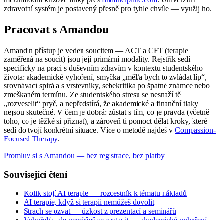
zdravotní systém je postavený přesně pro tyhle chvíle — využij ho.
Pracovat s Amandou
Amandin přístup je veden soucitem — ACT a CFT (terapie
zaměřená na soucit) jsou její primární modality. Rejstřík sedí
specificky na práci s duševním zdravím v kontextu studentského
života: akademické vyhoření, smyčka „měl/a bych to zvládat líp“,
srovnávací spirála s vrstevníky, sebekritika po špatné známce nebo
zmeškaném termínu. Ze studentského stresu se nesnaží tě
„rozveselit“ pryč, a nepředstírá, že akademické a finanční tlaky
nejsou skutečné. V čem je dobrá: zůstat s tím, co je pravda (včetně
toho, co je těžké si přiznat), a zároveň ti pomoct dělat kroky, které
sedí do tvojí konkrétní situace. Více o metodě najdeš v
Compassion-
Focused Therapy
.
Promluv si s Amandou — bez registrace, bez platby
Související čtení
Kolik stojí AI terapie — rozcestník k tématu nákladů
AI terapie, když si terapii nemůžeš dovolit
Strach se ozvat — úzkost z prezentací a seminářů
Vyhořel/a, ale nemůžeš se zastavit — akademické vyhoření