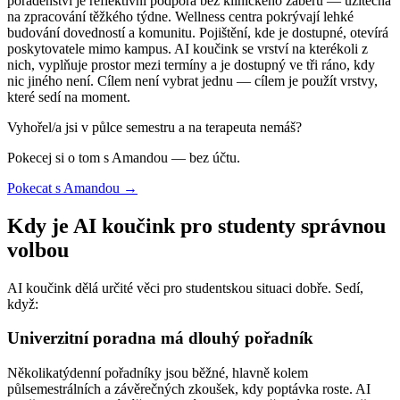
poradenství je reflektivní podpora bez klinického záběru — užitečná
na zpracování těžkého týdne. Wellness centra pokrývají lehké
budování dovedností a komunitu. Pojištění, kde je dostupné, otevírá
poskytovatele mimo kampus. AI koučink se vrství na kterékoli z
nich, vyplňuje prostor mezi termíny a je dostupný ve tři ráno, kdy
nic jiného není. Cílem není vybrat jednu — cílem je použít vrstvy,
které sedí na moment.
Vyhořel/a jsi v půlce semestru a na terapeuta nemáš?
Pokecej si o tom s Amandou — bez účtu.
Pokecat s Amandou →
Kdy je AI koučink pro studenty správnou
volbou
AI koučink dělá určité věci pro studentskou situaci dobře. Sedí,
když:
Univerzitní poradna má dlouhý pořadník
Několikatýdenní pořadníky jsou běžné, hlavně kolem
půlsemestrálních a závěrečných zkoušek, kdy poptávka roste. AI