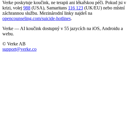
Verke poskytuje koučink, ne terapii ani lékařskou péči. Pokud jsi v
krizi, volej
988
(USA), Samaritans
116 123
(UK/EU) nebo místní
záchrannou službu. Mezinárodní linky najdeš na
opencounseling.com/suicide-hotlines
.
Verke — AI koučink dostupný v 55 jazycích na iOS, Androidu a
webu.
© Verke AB
support@verke.co