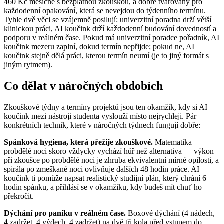
460 Kč měsíčně s bezplatnou zkouškou, a dobře tvarovaný pro
každodenní opakování, která se nevejdou do týdenního termínu.
Tyhle dvě věci se vzájemně posilují: univerzitní poradna drží větší
klinickou práci, AI koučink drží každodenní budování dovedností a
podporu v reálném čase. Pokud má univerzitní poradce pořadník, AI
koučink mezeru zaplní, dokud termín nepřijde; pokud ne, AI
koučink stejně dělá práci, kterou termín neumí (je to jiný formát s
jiným rytmem).
Co dělat v náročných obdobích
Zkouškové týdny a termíny projektů jsou ten okamžik, kdy si AI
koučink mezi nástroji studenta vyslouží místo nejrychleji. Pár
konkrétních technik, které v náročných týdnech fungují dobře:
Spánková hygiena, která přežije zkouškové.
Matematika
probdělé noci skoro vždycky vychází hůř než alternativa — výkon
při zkoušce po probdělé noci je zhruba ekvivalentní mírné opilosti, a
spirála po zmeškané noci ovlivňuje dalších 48 hodin práce. AI
koučink ti pomůže napsat realistický studijní plán, který chrání 6
hodin spánku, a přihlásí se v okamžiku, kdy budeš mít chuť ho
překročit.
Dýchání pro paniku v reálném čase.
Boxové dýchání (4 nádech,
4 zadržet, 4 výdech, 4 zadržet) na dvě tři kola před vstupem do