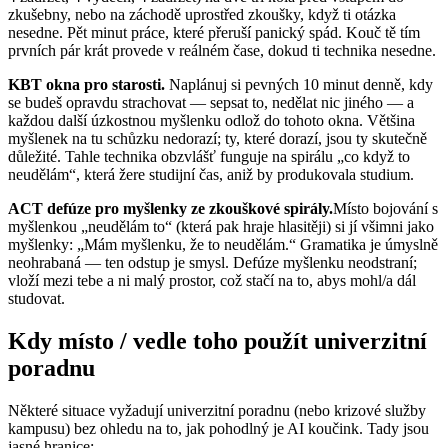
zkušebny, nebo na záchodě uprostřed zkoušky, když ti otázka
nesedne. Pět minut práce, které přeruší panický spád. Kouč tě tím
prvních pár krát provede v reálném čase, dokud ti technika nesedne.
KBT okna pro starosti.
Naplánuj si pevných 10 minut denně, kdy
se budeš opravdu strachovat — sepsat to, nedělat nic jiného — a
každou další úzkostnou myšlenku odlož do tohoto okna. Většina
myšlenek na tu schůzku nedorazí; ty, které dorazí, jsou ty skutečně
důležité. Tahle technika obzvlášť funguje na spirálu „co když to
neudělám“, která žere studijní čas, aniž by produkovala studium.
ACT defúze pro myšlenky ze zkouškové spirály.
Místo bojování s
myšlenkou „neudělám to“ (která pak hraje hlasitěji) si jí všimni jako
myšlenky: „Mám myšlenku, že to neudělám.“ Gramatika je úmyslně
neohrabaná — ten odstup je smysl. Defúze myšlenku neodstraní;
vloží mezi tebe a ni malý prostor, což stačí na to, abys mohl/a dál
studovat.
Kdy místo / vedle toho použít univerzitní
poradnu
Některé situace vyžadují univerzitní poradnu (nebo krizové služby
kampusu) bez ohledu na to, jak pohodlný je AI koučink. Tady jsou
jasné hranice: