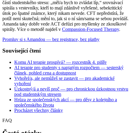
částí studentského stresu: „měl/a bych to zvládat líp,“ srovnávací
spirála s vrstevníky, kteří to mají zdánlivě vyřešené, sebekritický
útok po špatné známce, který nikam nevede. CFT nepředstírá, že
potíž není skutečná; mění to, jak si o ní sám/sama se sebou povídáš.
Amanda taky dobře vede ACT defúzi pro myšlenky ze zkouškové
spirály. Více o metodě najdeš v
Compassion-Focused Therapy
.
Promluv si s Amandou — bez registrace, bez platby
Související čtení
Komu AI terapie prospívá? — rozcestník 4. pilíře
AI terapie pro studenty s napjatým rozpočtem — sesterský
článek, pohled cena a dostupnost
Vyhořel/a, ale nemůžeš se zastavit — pro akademické
vyhoření
Úzkostný/á a nevíš proč — pro chronickou úzkostnou vrstvu
pod studentským stresem
Hrůza ze společenských akcí — pro děsy z kolejního a
společenského života
Procházet všechny články
FAQ
Časté otázky