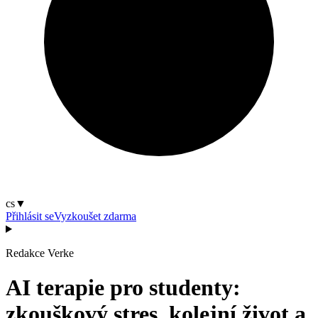
cs
▼
Přihlásit se
Vyzkoušet zdarma
Redakce Verke
AI terapie pro studenty:
zkouškový stres, kolejní život a