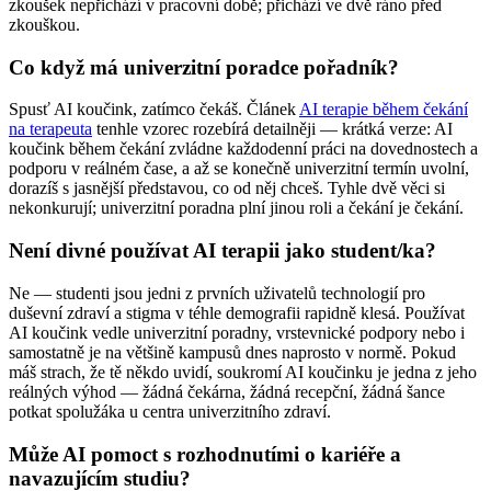
zkoušek nepřichází v pracovní době; přichází ve dvě ráno před
zkouškou.
Co když má univerzitní poradce pořadník?
Spusť AI koučink, zatímco čekáš. Článek
AI terapie během čekání
na terapeuta
tenhle vzorec rozebírá detailněji — krátká verze: AI
koučink během čekání zvládne každodenní práci na dovednostech a
podporu v reálném čase, a až se konečně univerzitní termín uvolní,
dorazíš s jasnější představou, co od něj chceš. Tyhle dvě věci si
nekonkurují; univerzitní poradna plní jinou roli a čekání je čekání.
Není divné používat AI terapii jako student/ka?
Ne — studenti jsou jedni z prvních uživatelů technologií pro
duševní zdraví a stigma v téhle demografii rapidně klesá. Používat
AI koučink vedle univerzitní poradny, vrstevnické podpory nebo i
samostatně je na většině kampusů dnes naprosto v normě. Pokud
máš strach, že tě někdo uvidí, soukromí AI koučinku je jedna z jeho
reálných výhod — žádná čekárna, žádná recepční, žádná šance
potkat spolužáka u centra univerzitního zdraví.
Může AI pomoct s rozhodnutími o kariéře a
navazujícím studiu?