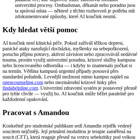
univerzitní procesy. Ombudsman, děkanát nebo poradna jsou
ta správná místa — některé z těchto rozhovorů je potřeba mít
zdokumentované způsoby, které AI koučink neumí.
Kdy hledat větší pomoc
AI koučink není klinická péče. Pokud zažíváš těžkou depresi,
panické ataky narušující docházku, myšlenky na sebepoškození,
poruchu příjmu potravy, aktivní závislost nebo zpracováváš nedávné
trauma, prosím využij univerzitní poradnu, krizové služby kampusu
nebo licencovaného odborníka — i kdyby to znamenalo počkat si
na termín. Většina kampusů urgentní případy posouvá přes
standardní pořadník. Levnější možnosti mimo kampus najdeš na
opencounseling.com
nebo mezinárodní krizové linky přes
findahelpline.com
. Univerzitní zdravotní systém je postavený přesně
pro tyhle chvíle — využij ho. AI koučink může běžet paralelně pro
každodenní opakování.
Pracovat s Amandou
Konkrétně pro studentské publikum sedí Amandin rejstřík vedený
soucitem nejčistěji. Její primární modalitou je terapie zaměřená na
soucit (CFT), která reaguje přesně na vrstvu sebekritiky pod velkou