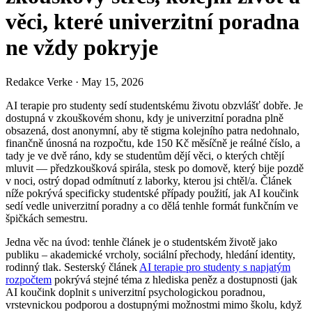
věci, které univerzitní poradna
ne vždy pokryje
Redakce Verke
·
May 15, 2026
AI terapie pro studenty sedí studentskému životu obzvlášť dobře. Je
dostupná v zkouškovém shonu, kdy je univerzitní poradna plně
obsazená, dost anonymní, aby tě stigma kolejního patra nedohnalo,
finančně únosná na rozpočtu, kde 150 Kč měsíčně je reálné číslo, a
tady je ve dvě ráno, kdy se studentům dějí věci, o kterých chtějí
mluvit — předzkoušková spirála, stesk po domově, který bije pozdě
v noci, ostrý dopad odmítnutí z laborky, kterou jsi chtěl/a. Článek
níže pokrývá specificky studentské případy použití, jak AI koučink
sedí vedle univerzitní poradny a co dělá tenhle formát funkčním ve
špičkách semestru.
Jedna věc na úvod: tenhle článek je o studentském životě jako
publiku – akademické vrcholy, sociální přechody, hledání identity,
rodinný tlak. Sesterský článek
AI terapie pro studenty s napjatým
rozpočtem
pokrývá stejné téma z hlediska peněz a dostupnosti (jak
AI koučink doplnit s univerzitní psychologickou poradnou,
vrstevnickou podporou a dostupnými možnostmi mimo školu, když