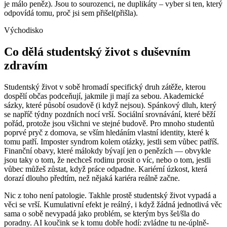
je málo peněz). Jsou to sourozenci, ne duplikáty – vyber si ten, který
odpovídá tomu, proč jsi sem přišel(přišla).
Východisko
Co dělá studentský život s duševním
zdravím
Studentský život v sobě hromadí specifický druh zátěže, kterou
dospělí občas podceňují, jakmile ji mají za sebou. Akademické
sázky, které působí osudově (i když nejsou). Spánkový dluh, který
se napříč týdny pozdních nocí vrší. Sociální srovnávání, které běží
pořád, protože jsou všichni ve stejné budově. Pro mnoho studentů
poprvé pryč z domova, se vším hledáním vlastní identity, které k
tomu patří. Imposter syndrom kolem otázky, jestli sem vůbec patříš.
Finanční obavy, které málokdy bývají jen o penězích — obvykle
jsou taky o tom, že nechceš rodinu prosit o víc, nebo o tom, jestli
vůbec můžeš zůstat, když práce odpadne. Kariérní úzkost, která
dorazí dlouho předtím, než nějaká kariéra reálně začne.
Nic z toho není patologie. Takhle prostě studentský život vypadá a
věci se vrší. Kumulativní efekt je reálný, i když žádná jednotlivá věc
sama o sobě nevypadá jako problém, se kterým bys šel/šla do
poradny. AI koučink se k tomu dobře hodí: zvládne tu ne-úplně-