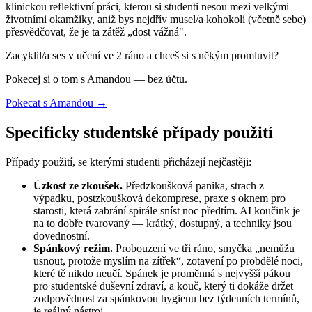
klinickou reflektivní práci, kterou si studenti nesou mezi velkými
životními okamžiky, aniž bys nejdřív musel/a kohokoli (včetně sebe)
přesvědčovat, že je ta zátěž „dost vážná".
Zacyklil/a ses v učení ve 2 ráno a chceš si s někým promluvit?
Pokecej si o tom s Amandou — bez účtu.
Pokecat s Amandou →
Specificky studentské případy použití
Případy použití, se kterými studenti přicházejí nejčastěji:
Úzkost ze zkoušek.
Předzkoušková panika, strach z
výpadku, postzkoušková dekomprese, praxe s oknem pro
starosti, která zabrání spirále sníst noc předtím. AI koučink je
na to dobře tvarovaný — krátký, dostupný, a techniky jsou
dovednostní.
Spánkový režim.
Probouzení ve tři ráno, smyčka „nemůžu
usnout, protože myslím na zítřek“, zotavení po probdělé noci,
které tě nikdo neučí. Spánek je proměnná s nejvyšší pákou
pro studentské duševní zdraví, a kouč, který ti dokáže držet
zodpovědnost za spánkovou hygienu bez týdenních termínů,
je reálný nástroj.