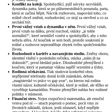
Konflikt na koleji.
Spolubydlící, jejíž návyky nezvládáš,
dynamika patra, která se po půlsemestrálních posunula, parta,
která se začíná štěpit. Nácvik rozhovoru, mapování toho, co
reálně chceš změnit, rozhodování, co stojí za otevření a co za
nechání být.
První vážný vztah a dynamika v něm.
První vážný vztah,
první vztah na dálku, první rozchod, otázky „je tohle
normální?“, které nemůžeš vznést u spolubydlící, aby z toho
nebyla aféra. AI koučink se sem hodí, protože soukromí je
reálné a rozhovor neproměňuje zbytek tvého společenského
života.
Rozhodnutí o kariéře a navazujícím studiu.
Změny oboru,
identitní vlnění v posledním ročníku, otázka „mám jít na
doktorát?“, první hledání práce. Dlouhodobé přemýšlení s
koučem, který si pamatuje vlákna napříč sezeními a týdny.
Rodinná očekávání.
Tlak studovat konkrétní obor,
nepříjemné telefonáty domů kvůli známkám, debata
„magisterské vs práce vs gap year“, na kterou má rodina
vlastní názor, kulturně-očekávání, které je reálné, ale těžko se
vysvětluje kamarádům. Prostor přemýšlet nahlas bez rodinné
politiky v místnosti.
Finanční stres.
Nejen rozpočtová matematika, ale emoční
vrstva pod ní — strach poprosit o pomoc, pocit viny ze
životních nákladů, úzkost, jestli zůstaneš, když nepřijde