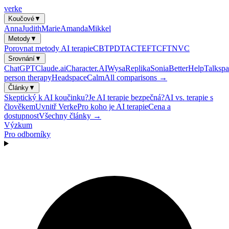
verke
Koučové
▼
Anna
Judith
Marie
Amanda
Mikkel
Metody
▼
Porovnat metody AI terapie
CBT
PDT
ACT
EFT
CFT
NVC
Srovnání
▼
ChatGPT
Claude.ai
Character.AI
Wysa
Replika
Sonia
BetterHelp
Talkspa
person therapy
Headspace
Calm
All comparisons →
Články
▼
Skeptický k AI koučinku?
Je AI terapie bezpečná?
AI vs. terapie s
člověkem
Uvnitř Verke
Pro koho je AI terapie
Cena a
dostupnost
Všechny články →
Výzkum
Pro odborníky