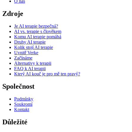
O nás
Zdroje
Je AI terapie bezpečná?
AI vs. terapie s člověkem
Komu AI terapie pomáhá
Druhy AI terapie
Kolik stojí AI terapie
Uvnitř Verke
Začínáme
Alternativy k terapii
FAQ k AI terapii
Který AI kouč je pro mě ten pravý?
Společnost
Podmínky
Soukromí
Kontakt
Důležité