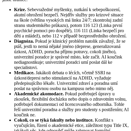
Krize.
Sebevražedné myšlenky, nutkání k sebepoškození,
akutní ohrožení bezpečí. Nejdřív služby pro krizové situace
na škole (většina vysokých má linku 24/7; zkontroluj zadní
stranu studentského průkazu), potom 116 123 (Linka první
psychické pomoci pro dospělé), 116 111 (Linka bezpečí pro
děti a mládež), nebo 112 v případě bezprostředního ohrožení.
Diagnóza.
Pokud je klinický problém natolik závažný, že se
ptáš, jestli to nemá nějaké jméno (deprese, generalizovaná
úzkost, ADHD, porucha příjmu potravy, cokoli jiného),
univerzitní poradce je správné místo, kde začít. AI koučink
nediagnostikuje; univerzitní poradci umí poslat dál ke
specialistovi.
Medikace.
Jakákoli debata o lécích, včetně SSRI na
úzkost/depresi nebo stimulancií na ADHD, vyžaduje
předepisujícího lékaře. Univerzitní zdraví a poradna umí
poslat na správnou osobu na kampusu nebo mimo něj.
Akademické akomodace.
Pokud potřebuješ úpravy u
zkoušek, flexibilní docházku nebo dopis o zdravotním volnu,
potřebuješ dokumentaci od licencovaného odborníka. Tohle
řeší univerzitní poradna a služby pro studenty s postižením; AI
koučink ne.
Cokoli, co se týká fakulty nebo instituce.
Konflikt s
vyučujícím, řízení o akademické etice, záležitost typu Title IX,
jakákoli věc, kde odpověď může zahrnovat formální