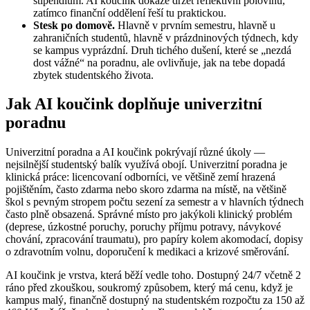
stipendium. AI koučink dokáže držet reflektivní polovinu,
zatímco finanční oddělení řeší tu praktickou.
Stesk po domově.
Hlavně v prvním semestru, hlavně u
zahraničních studentů, hlavně v prázdninových týdnech, kdy
se kampus vyprázdní. Druh tichého dušení, které se „nezdá
dost vážné“ na poradnu, ale ovlivňuje, jak na tebe dopadá
zbytek studentského života.
Jak AI koučink doplňuje univerzitní
poradnu
Univerzitní poradna a AI koučink pokrývají různé úkoly —
nejsilnější studentský balík využívá obojí. Univerzitní poradna je
klinická práce: licencovaní odborníci, ve většině zemí hrazená
pojištěním, často zdarma nebo skoro zdarma na místě, na většině
škol s pevným stropem počtu sezení za semestr a v hlavních týdnech
často plně obsazená. Správné místo pro jakýkoli klinický problém
(deprese, úzkostné poruchy, poruchy příjmu potravy, návykové
chování, zpracování traumatu), pro papíry kolem akomodací, dopisy
o zdravotním volnu, doporučení k medikaci a krizové směrování.
AI koučink je vrstva, která běží vedle toho. Dostupný 24/7 včetně 2
ráno před zkouškou, soukromý způsobem, který má cenu, když je
kampus malý, finančně dostupný na studentském rozpočtu za 150 až