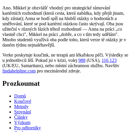
Ano. Mikkel je obzvlášť vhodný pro strategické rámování
kariérních rozhodnutí (která cesta, která nabídka, kdy přejít jinam,
kdy zůstat); Anna se hodí spíš na hlubší otázky o hodnotách a
směřování, které se pod kariérní otázkou často skrývají. Oba jsou
užiteční v různých fázích téhož rozhodnutí — Anna na práci „co
vlastně chci", Mikkel na práci „dobře, a co s tím tedy udělám".
Mnoho studentů využívá oba podle toho, která verze té otázky je v
daném týdnu nejnaléhavější.
Verke poskytuje koučink, ne terapii ani lékařskou péči. Výsledky se
u jednotlivců liší. Pokud jsi v krizi, volej
988
(USA),
116 123
(UK/EU, Samaritans),
nebo místní záchrannou službu. Navštiv
findahelpline.com
pro mezinárodní zdroje.
Prozkoumat
Domů
Koučové
Metody
Srovnání
Články
Výzkum
Pro odborníky