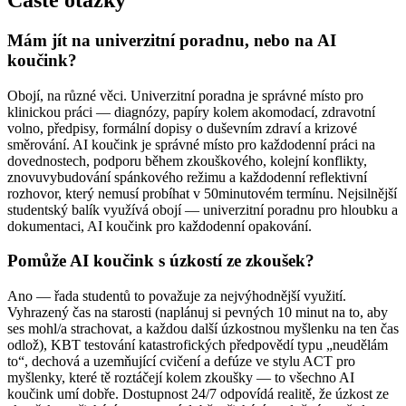
Mám jít na univerzitní poradnu, nebo na AI
koučink?
Obojí, na různé věci. Univerzitní poradna je správné místo pro
klinickou práci — diagnózy, papíry kolem akomodací, zdravotní
volno, předpisy, formální dopisy o duševním zdraví a krizové
směrování. AI koučink je správné místo pro každodenní práci na
dovednostech, podporu během zkouškového, kolejní konflikty,
znovuvybudování spánkového režimu a každodenní reflektivní
rozhovor, který nemusí probíhat v 50minutovém termínu. Nejsilnější
studentský balík využívá obojí — univerzitní poradnu pro hloubku a
dokumentaci, AI koučink pro každodenní opakování.
Pomůže AI koučink s úzkostí ze zkoušek?
Ano — řada studentů to považuje za nejvýhodnější využití.
Vyhrazený čas na starosti (naplánuj si pevných 10 minut na to, aby
ses mohl/a strachovat, a každou další úzkostnou myšlenku na ten čas
odlož), KBT testování katastrofických předpovědí typu „neudělám
to“, dechová a uzemňující cvičení a defúze ve stylu ACT pro
myšlenky, které tě roztáčejí kolem zkoušky — to všechno AI
koučink umí dobře. Dostupnost 24/7 odpovídá realitě, že úzkost ze