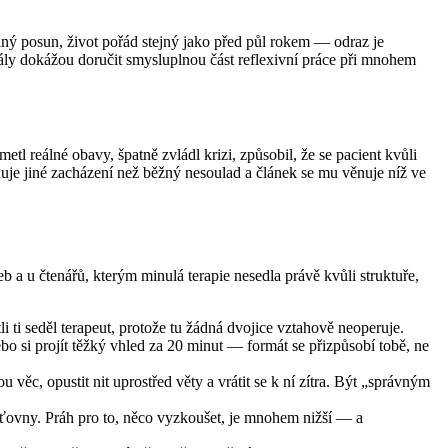
lný posun, život pořád stejný jako před půl rokem — odraz je
ály dokážou doručit smysluplnou část reflexivní práce při mnohem
tl reálné obavy, špatně zvládl krizi, způsobil, že se pacient kvůli
duje jiné zacházení než běžný nesoulad a článek se mu věnuje níž ve
eb a u čtenářů, kterým minulá terapie nesedla právě kvůli struktuře,
tli ti seděl terapeut, protože tu žádná dvojice vztahově neoperuje.
o si projít těžký vhled za 20 minut — formát se přizpůsobí tobě, ne
 věc, opustit nit uprostřed věty a vrátit se k ní zítra. Být „správným
šťovny. Práh pro to, něco vyzkoušet, je mnohem nižší — a