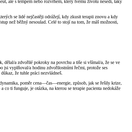
ut, ale s tempem nebo rozvrhem, který tvému životu nesedí, taky
erých se lidé nejčastěji odrážejí, kdy zkusit terapii znovu a kdy
řístup než běžný nesoulad. Celé to stojí na tom, že máš možnosti,
k, dělal/a zdvořilé pokroky na povrchu a tiše si všímal/a, že se ve
bo jsi vyplňoval/a hodinu zdvořilostními řečmi, protože ses
důkaz, že tuhle práci nezvládneš.
á dynamika, poměr cena—čas—energie, způsob, jak se řešily krize,
 co ti funguje, je otázka, na kterou se terapie pacienta nedokáže