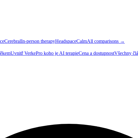
ce
Cerebral
In-person therapy
Headspace
Calm
All comparisons →
ověkem
Uvnitř Verke
Pro koho je AI terapie
Cena a dostupnost
Všechny čl