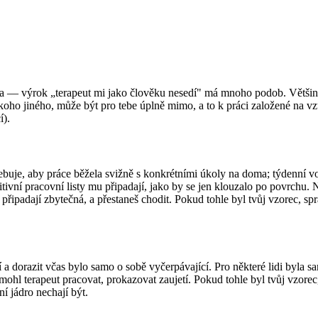
ta — výrok „terapeut mi jako člověku nesedí" má mnoho podob. Většinou 
koho jiného, může být pro tebe úplně mimo, a to k práci založené na vzt
í).
je, aby práce běžela svižně s konkrétními úkoly na doma; týdenní vol
tivní pracovní listy mu připadají, jako by se jen klouzalo po povrchu.
připadají zbytečná, a přestaneš chodit. Pokud tohle byl tvůj vzorec, sp
 dorazit včas bylo samo o sobě vyčerpávající. Pro některé lidi byla sa
ohl terapeut pracovat, prokazovat zaujetí. Pokud tohle byl tvůj vzore
ní jádro nechají být.