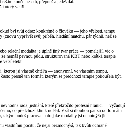
režim kouče nesedí, přepneš a jedeš dál.
í úterý ve tři.
 Pokud byl tvůj odraz konkrétně o člověku — jeho vřelosti, tempu,
y (znovu vyprávět svůj příběh, hledání matchu, pár týdnů, než se
bo relační modalita je úplně jiný tvar práce — pomalejší, víc o
it, že nemáš pevnou půdu, strukturovaná KBT nebo krátká terapie
 větší efekt.
ci, kterou jsi vlastně chtěl/a — anonymní, ve vlastním tempu,
 často přesně ten formát, kterým se předchozí terapie pokoušela být.
 nevhodná rada, jednání, které překročilo profesní hranici — vyžadují
něčemu, co předchozí klinik udělal. Vzít si dlouhou pauzu od formátu
, s kým budeš pracovat a do jaké modality jsi ochotný/á jít.
mu vlastnímu pocitu, že nejsi bezmocný/á, tak kvůli ochraně