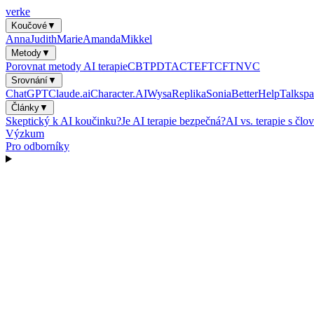
verke
Koučové
▼
Anna
Judith
Marie
Amanda
Mikkel
Metody
▼
Porovnat metody AI terapie
CBT
PDT
ACT
EFT
CFT
NVC
Srovnání
▼
ChatGPT
Claude.ai
Character.AI
Wysa
Replika
Sonia
BetterHelp
Talkspa
Články
▼
Skeptický k AI koučinku?
Je AI terapie bezpečná?
AI vs. terapie s čl
Výzkum
Pro odborníky