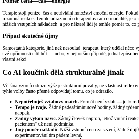
Poměr cena—čas—energie
Terapie stojí peníze, čas a netriviální množství emoční energie. Pok
rozumná reakce. Tenhle odraz není o terapeutovi ani o modalitě; je 
nižších vstupních nákladech, a pro některé lidi je tenhle poměr to, co 
Případ skutečné újmy
Samostatná kategorie, jiná než nesoulad: terapeut, který udělal něco v
své upřímnosti cítil hůř — nebo, v nejhorším případě, jednal způsobe
vlastní sekci.
Co AI koučink dělá strukturálně jinak
Většina vzorců odrazu výše je strukturní povahy, ne vlastnost reflexiv
tyhle volby často přesně odpovídají tomu, co je odrazilo.
Nepotřebuješ vztahový match.
Formát není vztah — je to refle
Tempo je tvoje.
Žádné padesátiminutové hodiny, žádný týdenní 
naopak.
Žádný výkon navíc.
Žádný člověk naproti, jehož vnitřní reakci
pacientem" už není podmínka.
Jiný poměr nákladů.
Nižší vstupní cena za sezení, žádné doj
experimentování tím pádem levné.