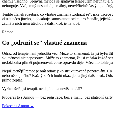
chemie všechno. Správná metoda se špatným terapeutem nefunguje. Sp
nefunguje. Vzájemný nesoulad je reálný, neuvěřitelně častý a poučný, 
Tenhle článek rozebírá, co vlastně znamená „odrazit se", jaké vzorce za
zkusit něco jiného, a obsahuje samostatnou sekci pro čtenáře, jejichž 
žádná z nich není útěchou a další krok je na tobě.
Rámec
Co „odrazit se" vlastně znamená
Odraz od terapie není jednolitá věc. Může to znamenat, že jsi byl/a třik
skutečnosti nic neposouvá. Může to znamenat, že jsi začal/a každé seze
nedokázal/a přimět pojmenovat, co se opravdu děje. Všechno tohle jso
Nejužitečnější rámec je brát odraz jako strukturované pozorování. C
nebo něco jiného? Každý z těch bodů ukazuje na jiný další krok. Odraz
přímo zeptat.
Vyzkoušel/a jsi terapii, neklaplo to a nevíš, co dál?
Probereš to s Annou — bez registrace, bez e-mailu, bez platební karty
Pokecat s Annou →