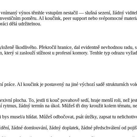
ud vnímaný výnos těmhle vstupům nestačil — slušná sezení, žádný vidite
o investičním poměru. AI koučink, peer support nebo svépomocné materi
práci dělá udržitelnou.
yloženě škodlivého. Překročil hranice, dal evidentně nevhodnou radu, sme
m, který si zaslouží stížnost u profesní komory. Tenhle typ odrazu vyža
ní práce. AI koučink je postavený na jiné výchozí sadě strukturních vol
xivní plocha. To, jestli ti kouč povahově sedí, hraje menší roli, než jes
rytmus, žádný termín na úkol. Můžeš tři dny kroužit kolem tématu, neb
 bys musel/a hlídat. Můžeš odbočovat, psát útržky, zapsat tu nelichotivou
íždění, žádné domlouvání, žádný doplatek, žádné předschválení od poji