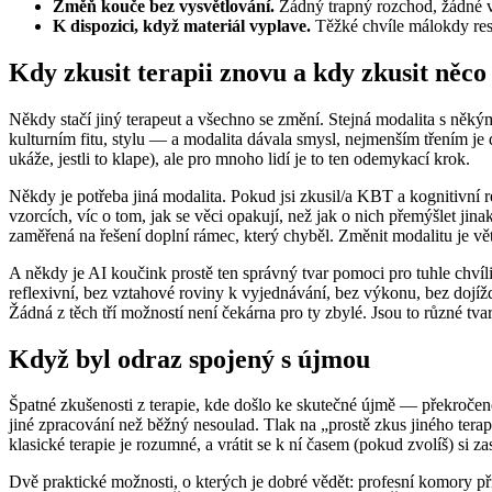
Změň kouče bez vysvětlování.
Žádný trapný rozchod, žádné vý
K dispozici, když materiál vyplave.
Těžké chvíle málokdy respe
Kdy zkusit terapii znovu a kdy zkusit něco
Někdy stačí jiný terapeut a všechno se změní. Stejná modalita s někým
kulturním fitu, stylu — a modalita dávala smysl, nejmenším třením je
ukáže, jestli to klape), ale pro mnoho lidí je to ten odemykací krok.
Někdy je potřeba jiná modalita. Pokud jsi zkusil/a KBT a kognitivní r
vzorcích, víc o tom, jak se věci opakují, než jak o nich přemýšlet j
zaměřená na řešení doplní rámec, který chyběl. Změnit modalitu je větš
A někdy je AI koučink prostě ten správný tvar pomoci pro tuhle chvíli
reflexivní, bez vztahové roviny k vyjednávání, bez výkonu, bez dojížd
Žádná z těch tří možností není čekárna pro ty zbylé. Jsou to různé tvary
Když byl odraz spojený s újmou
Špatné zkušenosti z terapie, kde došlo ke skutečné újmě — překročené
jiné zpracování než běžný nesoulad. Tlak na „prostě zkus jiného terap
klasické terapie je rozumné, a vrátit se k ní časem (pokud zvolíš) si
Dvě praktické možnosti, o kterých je dobré vědět: profesní komory při