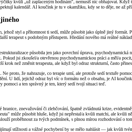
čitky kvůli „už zaplaceným hodinám", nemusíš nic obhajovat. Když ti 
ktují kalendář. AI koučink je tu v okamžiku, kdy se to děje, ne až příšt
 jiného
, jehož styl a přítomnost ti sedí, může působit jako úplně jiný formát.
 další terapeut s podobným přístupem. Hledání nového má reálné náklad
estrukturalizace působila jen jako povrchní úprava, psychodynamická ne
inak. Pokud jsi zkoušel/a otevřenou psychodynamickou práci a měl/a poc
í krok než změnit terapeuta, ale když byl odraz strukturní, často přinese
. Ne proto, že nahrazuje, co terapie umí, ale protože sedí textuře pomo
ění. U lidí, jejichž odraz byl víc o formátu než o obsahu, je AI koučink
 pomoci a ten správný je ten, který sedí tvojí situaci teď.
 hranice, znevažování či zlehčování, špatně zvládnutá krize, evidentně
euta" může působit hluše, když jsi nepřestal/a kvůli matchi, ale kvůli 
 zaslouží proběhnout za tvých podmínek, s plnou mírou rozhodování o tom
jímají stížnosti a vážné pochybení by se mělo nahlásit — jak kvůli tvé