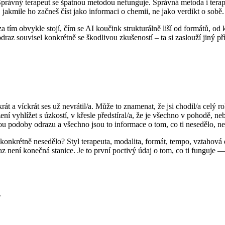
rávný terapeut se špatnou metodou nefunguje. Správná metoda i terape
jakmile ho začneš číst jako informaci o chemii, ne jako verdikt o sobě.
 tím obvykle stojí, čím se AI koučink strukturálně liší od formátů, od kt
odraz souvisel konkrétně se škodlivou zkušeností – ta si zaslouží jiný p
rát a víckrát ses už nevrátil/a. Může to znamenat, že jsi chodil/a celý ro
ní vyhlížet s úzkostí, v křesle předstíral/a, že je všechno v pohodě, ne
u podoby odrazu a všechno jsou to informace o tom, co ti nesedělo, ne 
o konkrétně nesedělo? Styl terapeuta, modalita, formát, tempo, vztahov
 není konečná stanice. Je to první poctivý údaj o tom, co ti funguje — a
.