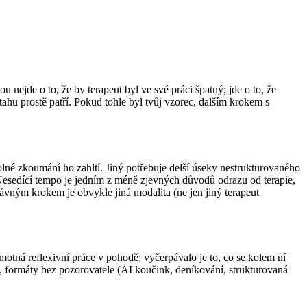
nejde o to, že by terapeut byl ve své práci špatný; jde o to, že
ahu prostě patří. Pokud tohle byl tvůj vzorec, dalším krokem s
né zkoumání ho zahltí. Jiný potřebuje delší úseky nestrukturovaného
 Nesedící tempo je jedním z méně zjevných důvodů odrazu od terapie,
rávným krokem je obvykle jiná modalita (ne jen jiný terapeut
motná reflexivní práce v pohodě; vyčerpávalo je to, co se kolem ní
c, formáty bez pozorovatele (AI koučink, deníkování, strukturovaná